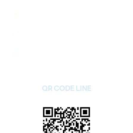
082 246 9555
แอดไลน์ คลิก
@2plus
Facebook คลิก
รับฝากไอโฟนทุกรุ่น
ส่งข้อความ
รับฝากไอโฟนทุกรุ่น
QR CODE LINE