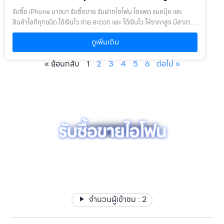
รับซื้อ iPhone บางนา รับซื้อขาย รับฝากไอโฟน ไอแพด แมคบุ๊ค และ
สินค้าไอทีทุกชนิด ได้เงินไว ง่าย สะดวก และ ได้เงินไว ให้ราคาสูง มีสาขา
ใกล้คุณรับซื้อ iPhone บางนา ให้บริการโดย รับซื้อขายไอโฟน.com
ดูเพิ่มเติม
บริการรับซื้อขาย รับฝากสินค้าไอที และ ของมีค่าทุกชนิด ไม่ว่าจะเป็น ไอ
โฟน ไอแพด แมคบุ๊ค กล้องถ่ายรูป สินค้าแบรนด์เนม กระเป๋า นาฬิกา ทีวี
« ย้อนกลับ
1
2
3
4
5
6
ต่อไป »
จักรยาน เครื่องประดับ ได้เงินไว ง่าย สะดวก และ ได้เงินไว ให้ราคาสูง มี
สาขาใกล้คุณเงื่อนไขการให้บริการ1. แจ้งความประสงค์ของท่าน : ว่า
ต้องการนำสินค้าชนิดใดมาจำนำ โดยแจ้งรุ่นสินค้า และ ประเมินราคาสินค้า
ในเบื้องต้น2. กำหนดสถานที่นัดพบ : โดยผู้จำนำต้องเตรียมเอกสาร สำเนา
บัตรประชาชน เซ็นรับรองสำเนา เพื่อยืนยันการเป็นเจ้าของสินค้า3. ตรวจ
สอบสภาพ ตีราคา และ รับเงินสดทันที : ระยะเวลาผ่อนชำระตั้งแต่ 60 วัน
ขึ้นไป และสูงสุด 60 เดือน อัตราดอกเบี้ยต่อปีไม่เกิน 15% ตามที่กฏหมาย
กำหนด เงิน 1,000 บาท จะมีค่าบริการ 5 บาท/วัน ท่านโอนเงินค่าบริการ
ทุก 20 วัน (นับจากวันที่จำนำสินค้า) อัตราดอกเบี้ยร้อยละ 15 ต่อปี โดย
รับซื้อขาย รับฝากไอโฟน ไอแพด แมคบุค ได้เงินไว ให้ราคาสูง มี
อัตราดอกเบี้ยค่าปรับ ค่าบริการ และค่าธรรมเนียม ใดๆ เมื่อรวมกันแล้ว
สาขาใกล้คุณ
สูงสุดไม่เกิน 28% ต่อปีเงื่อนไขการรับจำนำ1. ผู้จำนำ ต้องเป็นเจ้าของ
สินค้า : ผู้นำสินค้ามาจำนำ ต้องเป็นเจ้าของสินค้า โดยเราจะไม่รับจำนำ
เครื่องเช่า เครื่องยืม หรือเครื่องบริษัท2. สินค้าที่นำมาจำนำไม่ควรเกิน 1-2
จำนวนผู้เข้าชม :
2
ปี : หากเกินจะพิจารณาเป็นบางรายการ โดยสินค้าต้องอยู่ในสภาพดี ไม่
เคยเสียหรือเคยซ่อมมาก่อน