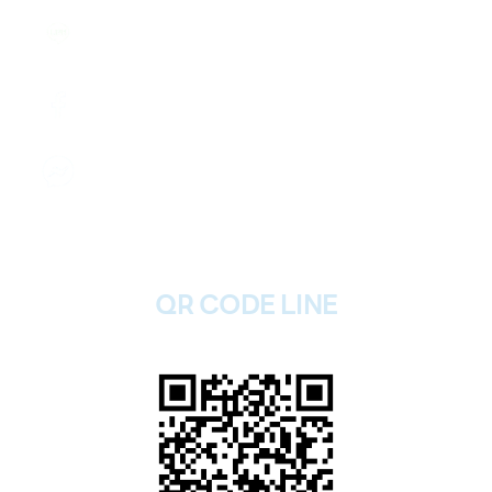
แอดไลน์ คลิก
@2plus
Facebook คลิก
รับฝากไอโฟนทุกรุ่น
ส่งข้อความ
รับฝากไอโฟนทุกรุ่น
QR CODE LINE