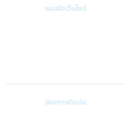
แผนผังเว็บไซต์
หน้าหลัก
บริการของเรา
Gallery รวมรูปภาพ
เกี่ยวกับเรา
ติดต่อเรา
บทความ
เข้าสู่ระบบ
ช่องทางติดต่อ
ติดต่อเรา คลิก
082 246 9555