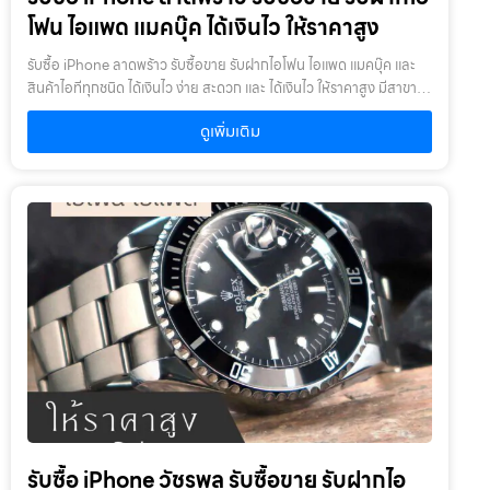
เคยเสียหรือเคยซ่อมมาก่อน
โฟน ไอแพด แมคบุ๊ค ได้เงินไว ให้ราคาสูง
รับซื้อ iPhone ลาดพร้าว รับซื้อขาย รับฝากไอโฟน ไอแพด แมคบุ๊ค และ
สินค้าไอทีทุกชนิด ได้เงินไว ง่าย สะดวก และ ได้เงินไว ให้ราคาสูง มีสาขา
ใกล้คุณรับซื้อ iPhone ลาดพร้าว ให้บริการโดย รับซื้อขายไอโฟน.com
ดูเพิ่มเติม
บริการรับซื้อขาย รับฝากสินค้าไอที และ ของมีค่าทุกชนิด ไม่ว่าจะเป็น ไอ
โฟน ไอแพด แมคบุ๊ค กล้องถ่ายรูป สินค้าแบรนด์เนม กระเป๋า นาฬิกา ทีวี
จักรยาน เครื่องประดับ ได้เงินไว ง่าย สะดวก และ ได้เงินไว ให้ราคาสูง มี
สาขาใกล้คุณเงื่อนไขการให้บริการ1. แจ้งความประสงค์ของท่าน : ว่า
ต้องการนำสินค้าชนิดใดมาจำนำ โดยแจ้งรุ่นสินค้า และ ประเมินราคาสินค้า
ในเบื้องต้น2. กำหนดสถานที่นัดพบ : โดยผู้จำนำต้องเตรียมเอกสาร สำเนา
บัตรประชาชน เซ็นรับรองสำเนา เพื่อยืนยันการเป็นเจ้าของสินค้า3. ตรวจ
สอบสภาพ ตีราคา และ รับเงินสดทันที : ระยะเวลาผ่อนชำระตั้งแต่ 60 วัน
ขึ้นไป และสูงสุด 60 เดือน อัตราดอกเบี้ยต่อปีไม่เกิน 15% ตามที่กฏหมาย
กำหนด เงิน 1,000 บาท จะมีค่าบริการ 5 บาท/วัน ท่านโอนเงินค่าบริการ
ทุก 20 วัน (นับจากวันที่จำนำสินค้า) อัตราดอกเบี้ยร้อยละ 15 ต่อปี โดย
อัตราดอกเบี้ยค่าปรับ ค่าบริการ และค่าธรรมเนียม ใดๆ เมื่อรวมกันแล้ว
สูงสุดไม่เกิน 28% ต่อปีเงื่อนไขการรับจำนำ1. ผู้จำนำ ต้องเป็นเจ้าของ
สินค้า : ผู้นำสินค้ามาจำนำ ต้องเป็นเจ้าของสินค้า โดยเราจะไม่รับจำนำ
เครื่องเช่า เครื่องยืม หรือเครื่องบริษัท2. สินค้าที่นำมาจำนำไม่ควรเกิน 1-2
รับซื้อ iPhone วัชรพล รับซื้อขาย รับฝากไอ
ปี : หากเกินจะพิจารณาเป็นบางรายการ โดยสินค้าต้องอยู่ในสภาพดี ไม่