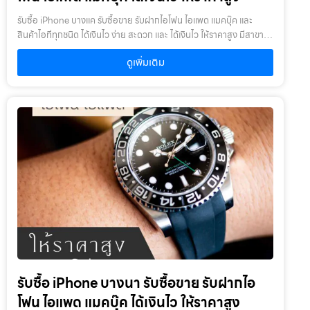
รับซื้อ iPhone บางแค รับซื้อขาย รับฝากไอโฟน ไอแพด แมคบุ๊ค และ
สินค้าไอทีทุกชนิด ได้เงินไว ง่าย สะดวก และ ได้เงินไว ให้ราคาสูง มีสาขา
ใกล้คุณรับซื้อ iPhone บางแค ให้บริการโดย รับซื้อขายไอโฟน.com
ดูเพิ่มเติม
บริการรับซื้อขาย รับฝากสินค้าไอที และ ของมีค่าทุกชนิด ไม่ว่าจะเป็น ไอ
โฟน ไอแพด แมคบุ๊ค กล้องถ่ายรูป สินค้าแบรนด์เนม กระเป๋า นาฬิกา ทีวี
จักรยาน เครื่องประดับ ได้เงินไว ง่าย สะดวก และ ได้เงินไว ให้ราคาสูง มี
สาขาใกล้คุณเงื่อนไขการให้บริการ1. แจ้งความประสงค์ของท่าน : ว่า
ต้องการนำสินค้าชนิดใดมาจำนำ โดยแจ้งรุ่นสินค้า และ ประเมินราคาสินค้า
ในเบื้องต้น2. กำหนดสถานที่นัดพบ : โดยผู้จำนำต้องเตรียมเอกสาร สำเนา
บัตรประชาชน เซ็นรับรองสำเนา เพื่อยืนยันการเป็นเจ้าของสินค้า3. ตรวจ
สอบสภาพ ตีราคา และ รับเงินสดทันที : ระยะเวลาผ่อนชำระตั้งแต่ 60 วัน
ขึ้นไป และสูงสุด 60 เดือน อัตราดอกเบี้ยต่อปีไม่เกิน 15% ตามที่กฏหมาย
กำหนด เงิน 1,000 บาท จะมีค่าบริการ 5 บาท/วัน ท่านโอนเงินค่าบริการ
ทุก 20 วัน (นับจากวันที่จำนำสินค้า) อัตราดอกเบี้ยร้อยละ 15 ต่อปี โดย
อัตราดอกเบี้ยค่าปรับ ค่าบริการ และค่าธรรมเนียม ใดๆ เมื่อรวมกันแล้ว
สูงสุดไม่เกิน 28% ต่อปีเงื่อนไขการรับจำนำ1. ผู้จำนำ ต้องเป็นเจ้าของ
สินค้า : ผู้นำสินค้ามาจำนำ ต้องเป็นเจ้าของสินค้า โดยเราจะไม่รับจำนำ
เครื่องเช่า เครื่องยืม หรือเครื่องบริษัท2. สินค้าที่นำมาจำนำไม่ควรเกิน 1-2
รับซื้อ iPhone บางนา รับซื้อขาย รับฝากไอ
ปี : หากเกินจะพิจารณาเป็นบางรายการ โดยสินค้าต้องอยู่ในสภาพดี ไม่
เคยเสียหรือเคยซ่อมมาก่อน
โฟน ไอแพด แมคบุ๊ค ได้เงินไว ให้ราคาสูง