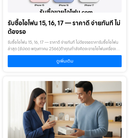
รับซื้อไอโฟน 15, 16, 17 — ราคาดี จ่ายทันที ไม่
ต้องรอ
รับซื้อไอโฟน 15, 16, 17 — ราคาดี จ่ายทันที ไม่ต้องรอราคารับซื้อไอโฟน
ล่าสุด (อัปเดต พฤษภาคม 2566)ถ้าคุณกำลังคิดจะขายไอโฟนเครื่องเก่า
ไม่ว่าจะอยากเปลี่ยนรุ่นใหม่ หรือแค่อยากได้เงินสดก้อนนึงมาใช้ก่อน หน้า
ดูเพิ่มเติม
นี้รวมข้อมูลราคารับซื้อ iPhone 15, 16 และ 17 แบบครบจบที่เดียวเลย
บอกได้เลยว่าตลาดรับซื้อมือถือมือสองตอนนี้ยังคึกคักอยู่มาก โดยเฉพาะ
ไอโฟนที่ยังได้รับความนิยมสูงต่อเนื่อง ทำไมไอโฟนถึงขายได้ราคาดีกว่า
มือถือยี่ห้ออื่น?ก่อนจะดูราคา ขอให้เข้าใจก่อนนะว่าไอโฟนมือสองมีราคาที่
ค่อนข้างนิ่งกว่าแบรนด์อื่น เพราะ Apple อัปเดต iOS ให้นานกว่า, อะไหล่
หาง่าย, และคนซื้อต่อมีเยอะ นั่นแปลว่าถ้าคุณมีไอโฟนรุ่น 15 ขึ้นไป โอกาส
ที่จะได้ราคาดีนั้นมีสูงมากตารางราคารับซื้อ iPhone 15 SeriesiPhone
15 เปิดตัวปลายปี 2566 ตอนนี้เป็นรุ่นที่หมุนเวียนในตลาดมือสองเยอะ
ที่สุด ราคารับซื้อขึ้นอยู่กับความจุ, สี, และสภาพเครื่องiPhone 15
(มาตรฐาน)ความจุสภาพดีมาก (90%+)สภาพปกติ (75-89%)มี
ตำหนิ128GB14,000 – 16,000 บาท11,000 – 13,500 บาท8,000 –
10,000 บาท256GB16,500 – 18,500 บาท13,500 – 15,500