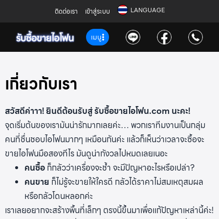
LANGUAGE
ติดต่อเรา
เข้าสู่ระบบ
เมนู
เกี่ยวกับเรา
สวัสดีค่าาา! ยินดีต้อนรับสู่ รับซื้อขายไอโฟน.com นะคะ!
จุดเริ่มต้นของเรามันน่ารักมากเลยค่ะ… พวกเราทีมงานเป็นกลุ่ม
คนที่ชื่นชอบไอโฟนมากๆ เหมือนกันค่ะ แล้วก็เห็นว่าเวลาจะซื้อจะ
ขายไอโฟนมือสองทีไร มันดูน่ากังวลไปหมดเลยเนอะ
คนซื้อ
ก็กลัวว่าเครื่องจะช้ำ จะมีปัญหาอะไรหรือเปล่า?
คนขาย
ก็ไม่รู้จะขายให้ใครดี กลัวได้ราคาไม่สมเหตุสมผล
หรือกลัวโดนหลอกค่ะ
เราเลยอยากจะสร้างพื้นที่เล็กๆ ตรงนี้ขึ้นมาเพื่อแก้ปัญหาเหล่านี้ค่ะ!