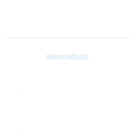
เกี่ยวกับเรา
ติดต่อเรา
บทความ
เข้าสู่ระบบ
ช่องทางติดต่อ
ติดต่อเรา คลิก
082 246 9555
แอดไลน์ คลิก
@2plus
Facebook คลิก
รับฝากไอโฟนทุกรุ่น
ส่งข้อความ