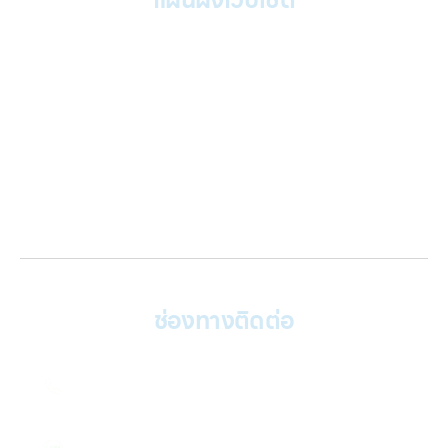
แผนผังเว็บไซต์
หน้าหลัก
บริการของเรา
Gallery รวมรูปภาพ
เกี่ยวกับเรา
ติดต่อเรา
บทความ
เข้าสู่ระบบ
ช่องทางติดต่อ
ติดต่อเรา คลิก
082 246 9555
แอดไลน์ คลิก