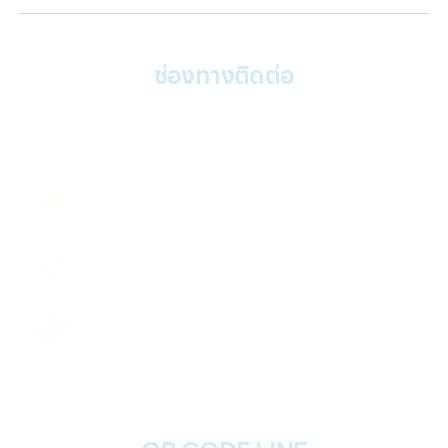
ช่องทางติดต่อ
ติดต่อเรา คลิก
082 246 9555
แอดไลน์ คลิก
@2plus
Facebook คลิก
รับฝากไอโฟนทุกรุ่น
ส่งข้อความ
รับฝากไอโฟนทุกรุ่น