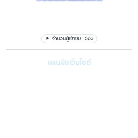
รับซื้อขาย รับฝากไอโฟน ไอแพด แมคบุค ได้เงินไว ให้ราคาสูง มี
สาขาใกล้คุณ
จำนวนผู้เข้าชม :
563
แผนผังเว็บไซต์
หน้าหลัก
บริการของเรา
Gallery รวมรูปภาพ
เกี่ยวกับเรา
ติดต่อเรา
บทความ
เข้าสู่ระบบ