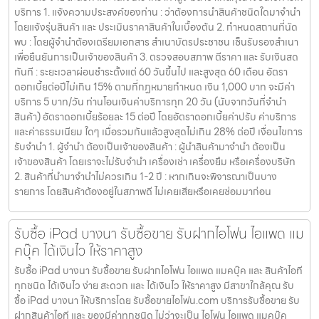
บริการ 1. แจ้งความประสงค์ของท่าน : ว่าต้องการนำสินค้าชนิดใดมาจำนำ
โดยแจ้งรุ่นสินค้า และ ประเมินราคาสินค้าในเบื้องต้น 2. กำหนดสถานที่นัด
พบ : โดยผู้จำนำต้องเตรียมเอกสาร สำเนาบัตรประชาชน เซ็นรับรองสำเนา
เพื่อยืนยันการเป็นเจ้าของสินค้า 3. ตรวจสอบสภาพ ตีราคา และ รับเงินสด
ทันที : ระยะเวลาผ่อนชำระตั้งแต่ 60 วันขึ้นไป และสูงสุด 60 เดือน อัตรา
ดอกเบี้ยต่อปีไม่เกิน 15% ตามที่กฏหมายกำหนด เงิน 1,000 บาท จะมีค่า
บริการ 5 บาท/วัน ท่านโอนเงินค่าบริการทุก 20 วัน (นับจากวันที่จำนำ
สินค้า) อัตราดอกเบี้ยร้อยละ 15 ต่อปี โดยอัตราดอกเบี้ยค่าปรับ ค่าบริการ
และค่าธรรมเนียม ใดๆ เมื่อรวมกันแล้วสูงสุดไม่เกิน 28% ต่อปี เงื่อนไขการ
รับจำนำ 1. ผู้จำนำ ต้องเป็นเจ้าของสินค้า : ผู้นำสินค้ามาจำนำ ต้องเป็น
เจ้าของสินค้า โดยเราจะไม่รับจำนำ เครื่องเช่า เครื่องยืม หรือเครื่องบริษัท
2. สินค้าที่นำมาจำนำไม่ควรเกิน 1-2 ปี : หากเกินจะพิจารณาเป็นบาง
รายการ โดยสินค้าต้องอยู่ในสภาพดี ไม่เคยเสียหรือเคยซ่อมมาก่อน
รับซื้อ iPad บางนา รับซื้อขาย รับฝากไอโฟน ไอแพด แม
คบุ๊ค ได้เงินไว ให้ราคาสูง
รับซื้อ iPad บางนา รับซื้อขาย รับฝากไอโฟน ไอแพด แมคบุ๊ค และ สินค้าไอที
ทุกชนิด ได้เงินไว ง่าย สะดวก และ ได้เงินไว ให้ราคาสูง มีสาขาใกล้คุณ รับ
ซื้อ iPad บางนา ให้บริการโดย รับซื้อขายไอโฟน.com บริการรับซื้อขาย รับ
ฝากสินค้าไอที และ ของมีค่าทุกชนิด ไม่ว่าจะเป็น ไอโฟน ไอแพด แมคบุ๊ค