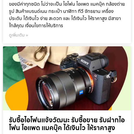
ของมีค่าทุกชนิด ไม่ว่าจะเป็น ไอโฟน ไอแพด แมคบุ๊ค กล้องถ่าย
รูป สินค้าแบรนด์เนม กระเป๋า นาฬิกา ทีวี จักรยาน เครื่อง
ประดับ ได้เงินไว ง่าย สะดวก และ ได้เงินไว ให้ราคาสูง มีสาขา
ใกล้คุณ เงื่อนไขการให้บริการ
ดูเพิ่มเติม »
รับซื้อไอโฟนแจ้งวัฒนะ รับซื้อขาย รับฝากไอ
โฟน ไอแพด แมคบุ๊ค ได้เงินไว ให้ราคาสูง