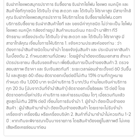
รับฝากไอแพดสมุทรปราการ รับซื้อขาย รับฝากไอโฟน ไอแพด แมคบุ๊ค และ
สินค้าไอทีทุกชนิด ได้เงินไว ง่าย สะดวก และ ได้เงินไว ให้ราคาสูง มีสาขาใกล้
คุณ รับฝากไอแพดสมุทรปราการ ให้บริการโดย รับซื้อขายไอโฟน.com
บริการรับซื้อขาย รับฝากสินค้าไอที และ ของมีค่าทุกชนิด ไม่ว่าจะเป็น ไอโฟน
ไอแพด แมคบุ๊ค กล้องถ่ายรูป สินค้าแบรนด์เนม กระเป๋า นาฬิกา ทีวี
จักรยาน เครื่องประดับ ได้เงินไว ง่าย สะดวก และ ได้เงินไว ให้ราคาสูง มี
สาขาใกล้คุณ เงื่อนไขการให้บริการ 1. แจ้งความประสงค์ของท่าน : ว่า
ต้องการนำสินค้าชนิดใดมาจำนำ โดยแจ้งรุ่นสินค้า และ ประเมินราคาสินค้า
ในเบื้องต้น 2. กำหนดสถานที่นัดพบ : โดยผู้จำนำต้องเตรียมเอกสาร สำเนา
บัตรประชาชน เซ็นรับรองสำเนา เพื่อยืนยันการเป็นเจ้าของสินค้า 3. ตรวจ
สอบสภาพ ตีราคา และ รับเงินสดทันที : ระยะเวลาผ่อนชำระตั้งแต่ 60 วันขึ้น
ไป และสูงสุด 60 เดือน อัตราดอกเบี้ยต่อปีไม่เกิน 15% ตามที่กฏหมาย
กำหนด เงิน 1,000 บาท จะมีค่าบริการ 5 บาท/วัน ท่านโอนเงินค่าบริการ
ทุก 20 วัน (นับจากวันที่จำนำสินค้า) อัตราดอกเบี้ยร้อยละ 15 ต่อปี โดย
อัตราดอกเบี้ยค่าปรับ ค่าบริการ และค่าธรรมเนียม ใดๆ เมื่อรวมกันแล้ว
สูงสุดไม่เกิน 28% ต่อปี เงื่อนไขการรับจำนำ 1. ผู้จำนำ ต้องเป็นเจ้าของ
สินค้า : ผู้นำสินค้ามาจำนำ ต้องเป็นเจ้าของสินค้า โดยเราจะไม่รับจำนำ
เครื่องเช่า เครื่องยืม หรือเครื่องบริษัท 2. สินค้าที่นำมาจำนำไม่ควรเกิน 1-2
ปี : หากเกินจะพิจารณาเป็นบางรายการ โดยสินค้าต้องอยู่ในสภาพดี ไม่เคย
เสียหรือเคยซ่อมมาก่อน