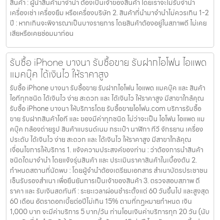
สินค้า : ผู้นำสินค้ามาจำนำ ต้องเป็นเจ้าของสินค้า โดยเราจะไม่รับจำนำ
เครื่องเช่า เครื่องยืม หรือเครื่องบริษัท 2. สินค้าที่นำมาจำนำไม่ควรเกิน 1-2
ปี : หากเกินจะพิจารณาเป็นบางรายการ โดยสินค้าต้องอยู่ในสภาพดี ไม่เคย
เสียหรือเคยซ่อมมาก่อน
รับซื้อ iPhone บางนา รับซื้อขาย รับฝากไอโฟน ไอแพด
แมคบุ๊ค ได้เงินไว ให้ราคาสูง
รับซื้อ iPhone บางนา รับซื้อขาย รับฝากไอโฟน ไอแพด แมคบุ๊ค และ สินค้า
ไอทีทุกชนิด ได้เงินไว ง่าย สะดวก และ ได้เงินไว ให้ราคาสูง มีสาขาใกล้คุณ
รับซื้อ iPhone บางนา ให้บริการโดย รับซื้อขายไอโฟน.com บริการรับซื้อ
ขาย รับฝากสินค้าไอที และ ของมีค่าทุกชนิด ไม่ว่าจะเป็น ไอโฟน ไอแพด แม
คบุ๊ค กล้องถ่ายรูป สินค้าแบรนด์เนม กระเป๋า นาฬิกา ทีวี จักรยาน เครื่อง
ประดับ ได้เงินไว ง่าย สะดวก และ ได้เงินไว ให้ราคาสูง มีสาขาใกล้คุณ
เงื่อนไขการให้บริการ 1. แจ้งความประสงค์ของท่าน : ว่าต้องการนำสินค้า
ชนิดใดมาจำนำ โดยแจ้งรุ่นสินค้า และ ประเมินราคาสินค้าในเบื้องต้น 2.
กำหนดสถานที่นัดพบ : โดยผู้จำนำต้องเตรียมเอกสาร สำเนาบัตรประชาชน
เซ็นรับรองสำเนา เพื่อยืนยันการเป็นเจ้าของสินค้า 3. ตรวจสอบสภาพ ตี
ราคา และ รับเงินสดทันที : ระยะเวลาผ่อนชำระตั้งแต่ 60 วันขึ้นไป และสูงสุด
60 เดือน อัตราดอกเบี้ยต่อปีไม่เกิน 15% ตามที่กฏหมายกำหนด เงิน
1,000 บาท จะมีค่าบริการ 5 บาท/วัน ท่านโอนเงินค่าบริการทุก 20 วัน (นับ