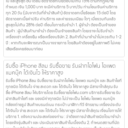
ไป และสูงสุด 60 เดือน อัตราดอกเบี้ยต่อปีไม่เกิน 15% ตามที่กฏหมาย
กำหนด เงิน 1,000 บาท จะมีค่าบริการ 5 บาท/วัน ท่านโอนเงินค่าบริการ
ทุก 20 วัน (นับจากวันที่จำนำสินค้า) อัตราดอกเบี้ยร้อยละ 15 ต่อปี โดย
อัตราดอกเบี้ยค่าปรับ ค่าบริการ และค่าธรรมเนียม ใดๆ เมื่อรวมกันแล้ว
สูงสุดไม่เกิน 28% ต่อปี เงื่อนไขการรับจำนำ 1. ผู้จำนำ ต้องเป็นเจ้าของ
สินค้า : ผู้นำสินค้ามาจำนำ ต้องเป็นเจ้าของสินค้า โดยเราจะไม่รับจำนำ
เครื่องเช่า เครื่องยืม หรือเครื่องบริษัท 2. สินค้าที่นำมาจำนำไม่ควรเกิน 1-2
ปี : หากเกินจะพิจารณาเป็นบางรายการ โดยสินค้าต้องอยู่ในสภาพดี ไม่เคย
เสียหรือเคยซ่อมมาก่อน
รับซื้อ iPhone สีลม รับซื้อขาย รับฝากไอโฟน ไอแพด
แมคบุ๊ค ได้เงินไว ให้ราคาสูง
รับซื้อ iPhone สีลม รับซื้อขาย รับฝากไอโฟน ไอแพด แมคบุ๊ค และ สินค้าไอที
ทุกชนิด ได้เงินไว ง่าย สะดวก และ ได้เงินไว ให้ราคาสูง มีสาขาใกล้คุณ รับ
ซื้อ iPhone สีลม ให้บริการโดย รับซื้อขายไอโฟน.com บริการรับซื้อขาย รับ
ฝากสินค้าไอที และ ของมีค่าทุกชนิด ไม่ว่าจะเป็น ไอโฟน ไอแพด แมคบุ๊ค
กล้องถ่ายรูป สินค้าแบรนด์เนม กระเป๋า นาฬิกา ทีวี จักรยาน เครื่องประดับ
ได้เงินไว ง่าย สะดวก และ ได้เงินไว ให้ราคาสูง มีสาขาใกล้คุณ เงื่อนไขการให้
บริการ 1. แจ้งความประสงค์ของท่าน : ว่าต้องการนำสินค้าชนิดใดมาจำนำ
โดยแจ้งรุ่นสินค้า และ ประเมินราคาสินค้าในเบื้องต้น 2. กำหนดสถานที่นัด