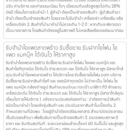
จากวันที่จำนำสินค้า) อัตราดอกเบี้ยร้อยละ 15 ต่อปี โดยอัตราดอกเบี้ยค่า
ปรับ ค่าบริการ และค่าธรรมเนียม ใดๆ เมื่อรวมกันแล้วสูงสุดไม่เกิน 28%
ต่อปี เงื่อนไขการรับจำนำ 1. ผู้จำนำ ต้องเป็นเจ้าของสินค้า : ผู้นำสินค้ามา
จำนำ ต้องเป็นเจ้าของสินค้า โดยเราจะไม่รับจำนำ เครื่องเช่า เครื่องยืม หรือ
เครื่องบริษัท 2. สินค้าที่นำมาจำนำไม่ควรเกิน 1-2 ปี : หากเกินจะพิจารณา
เป็นบางรายการ โดยสินค้าต้องอยู่ในสภาพดี ไม่เคยเสียหรือเคยซ่อมมาก่อน
รับจำนำไอแพดลาดพร้าว รับซื้อขาย รับฝากไอโฟน ไอ
แพด แมคบุ๊ค ได้เงินไว ให้ราคาสูง
รับจำนำไอแพดลาดพร้าว รับซื้อขาย รับฝากไอโฟน ไอแพด แมคบุ๊ค และ
สินค้าไอทีทุกชนิด ได้เงินไว ง่าย สะดวก และ ได้เงินไว ให้ราคาสูง มีสาขาใกล้
คุณ รับจำนำไอแพดลาดพร้าว ให้บริการโดย รับซื้อขายไอโฟน.com บริการ
รับซื้อขาย รับฝากสินค้าไอที และ ของมีค่าทุกชนิด ไม่ว่าจะเป็น ไอโฟน ไอ
แพด แมคบุ๊ค กล้องถ่ายรูป สินค้าแบรนด์เนม กระเป๋า นาฬิกา ทีวี จักรยาน
เครื่องประดับ ได้เงินไว ง่าย สะดวก และ ได้เงินไว ให้ราคาสูง มีสาขาใกล้คุณ
เงื่อนไขการให้บริการ 1. แจ้งความประสงค์ของท่าน : ว่าต้องการนำสินค้า
ชนิดใดมาจำนำ โดยแจ้งรุ่นสินค้า และ ประเมินราคาสินค้าในเบื้องต้น 2.
กำหนดสถานที่นัดพบ : โดยผู้จำนำต้องเตรียมเอกสาร สำเนาบัตรประชาชน
เซ็นรับรองสำเนา เพื่อยืนยันการเป็นเจ้าของสินค้า 3. ตรวจสอบสภาพ ตี
ราคา และ รับเงินสดทันที : ระยะเวลาผ่อนชำระตั้งแต่ 60 วันขึ้นไป และสูงสุด
60 เดือน อัตราดอกเบี้ยต่อปีไม่เกิน 15% ตามที่กฏหมายกำหนด เงิน