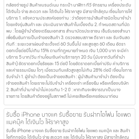
กล้องถ่ายรูป สินค้าแบรนด์เนม กระเป๋า นาฬิกา ทีวี จักรยาน เครื่องประดับ
ได้เงินไว ง่าย สะดวก และ ได้เงินไว ให้ราคาสูง มีสาขาใกล้คุณ เงื่อนไขการให้
บริการ 1. แจ้งความประสงค์ของท่าน : ว่าต้องการนำสินค้าชนิดใดมาจำนำ
โดยแจ้งรุ่นสินค้า และ ประเมินราคาสินค้าในเบื้องต้น 2. กำหนดสถานที่นัด
พบ : โดยผู้จำนำต้องเตรียมเอกสาร สำเนาบัตรประชาชน เซ็นรับรองสำเนา
เพื่อยืนยันการเป็นเจ้าของสินค้า 3. ตรวจสอบสภาพ ตีราคา และ รับเงินสด
ทันที : ระยะเวลาผ่อนชำระตั้งแต่ 60 วันขึ้นไป และสูงสุด 60 เดือน อัตรา
ดอกเบี้ยต่อปีไม่เกิน 15% ตามที่กฏหมายกำหนด เงิน 1,000 บาท จะมีค่า
บริการ 5 บาท/วัน ท่านโอนเงินค่าบริการทุก 20 วัน (นับจากวันที่จำนำ
สินค้า) อัตราดอกเบี้ยร้อยละ 15 ต่อปี โดยอัตราดอกเบี้ยค่าปรับ ค่าบริการ
และค่าธรรมเนียม ใดๆ เมื่อรวมกันแล้วสูงสุดไม่เกิน 28% ต่อปี เงื่อนไขการ
รับจำนำ 1. ผู้จำนำ ต้องเป็นเจ้าของสินค้า : ผู้นำสินค้ามาจำนำ ต้องเป็น
เจ้าของสินค้า โดยเราจะไม่รับจำนำ เครื่องเช่า เครื่องยืม หรือเครื่องบริษัท
2. สินค้าที่นำมาจำนำไม่ควรเกิน 1-2 ปี : หากเกินจะพิจารณาเป็นบาง
รายการ โดยสินค้าต้องอยู่ในสภาพดี ไม่เคยเสียหรือเคยซ่อมมาก่อน
รับซื้อ iPhone บางแค รับซื้อขาย รับฝากไอโฟน ไอแพด
แมคบุ๊ค ได้เงินไว ให้ราคาสูง
รับซื้อ iPhone บางแค รับซื้อขาย รับฝากไอโฟน ไอแพด แมคบุ๊ค และ สินค้า
ไอทีทุกชนิด ได้เงินไว ง่าย สะดวก และ ได้เงินไว ให้ราคาสูง มีสาขาใกล้คุณ