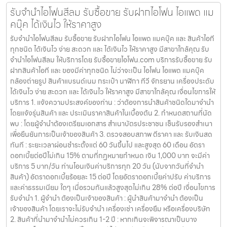
รับจำนำไอโฟนสีลม รับซื้อขาย รับฝากไอโฟน ไอแพด แม
คบุ๊ค ได้เงินไว ให้ราคาสูง
รับจำนำไอโฟนสีลม รับซื้อขาย รับฝากไอโฟน ไอแพด แมคบุ๊ค และ สินค้าไอที
ทุกชนิด ได้เงินไว ง่าย สะดวก และ ได้เงินไว ให้ราคาสูง มีสาขาใกล้คุณ รับ
จำนำไอโฟนสีลม ให้บริการโดย รับซื้อขายไอโฟน.com บริการรับซื้อขาย รับ
ฝากสินค้าไอที และ ของมีค่าทุกชนิด ไม่ว่าจะเป็น ไอโฟน ไอแพด แมคบุ๊ค
กล้องถ่ายรูป สินค้าแบรนด์เนม กระเป๋า นาฬิกา ทีวี จักรยาน เครื่องประดับ
ได้เงินไว ง่าย สะดวก และ ได้เงินไว ให้ราคาสูง มีสาขาใกล้คุณ เงื่อนไขการให้
บริการ 1. แจ้งความประสงค์ของท่าน : ว่าต้องการนำสินค้าชนิดใดมาจำนำ
โดยแจ้งรุ่นสินค้า และ ประเมินราคาสินค้าในเบื้องต้น 2. กำหนดสถานที่นัด
พบ : โดยผู้จำนำต้องเตรียมเอกสาร สำเนาบัตรประชาชน เซ็นรับรองสำเนา
เพื่อยืนยันการเป็นเจ้าของสินค้า 3. ตรวจสอบสภาพ ตีราคา และ รับเงินสด
ทันที : ระยะเวลาผ่อนชำระตั้งแต่ 60 วันขึ้นไป และสูงสุด 60 เดือน อัตรา
ดอกเบี้ยต่อปีไม่เกิน 15% ตามที่กฏหมายกำหนด เงิน 1,000 บาท จะมีค่า
บริการ 5 บาท/วัน ท่านโอนเงินค่าบริการทุก 20 วัน (นับจากวันที่จำนำ
สินค้า) อัตราดอกเบี้ยร้อยละ 15 ต่อปี โดยอัตราดอกเบี้ยค่าปรับ ค่าบริการ
และค่าธรรมเนียม ใดๆ เมื่อรวมกันแล้วสูงสุดไม่เกิน 28% ต่อปี เงื่อนไขการ
รับจำนำ 1. ผู้จำนำ ต้องเป็นเจ้าของสินค้า : ผู้นำสินค้ามาจำนำ ต้องเป็น
เจ้าของสินค้า โดยเราจะไม่รับจำนำ เครื่องเช่า เครื่องยืม หรือเครื่องบริษัท
2. สินค้าที่นำมาจำนำไม่ควรเกิน 1-2 ปี : หากเกินจะพิจารณาเป็นบาง