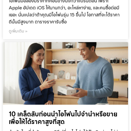
ไอโฟนมือสองมีราคาที่ค่อนข้างนิ่งกว่าแบรนด์อื่น เพราะ
Apple อัปเดต iOS ให้นานกว่า, อะไหล่หาง่าย, และคนซื้อต่อมี
เยอะ นั่นแปลว่าถ้าคุณมีไอโฟนรุ่น 15 ขึ้นไป โอกาสที่จะได้ราคา
ดีนั้นมีสูงมาก ตารางราคารับซื้อ
ดูเพิ่มเติม »
10 เคล็ดลับก่อนนำไอโฟนไปจำนำหรือขาย
เพื่อให้ได้ราคาสูงที่สุด