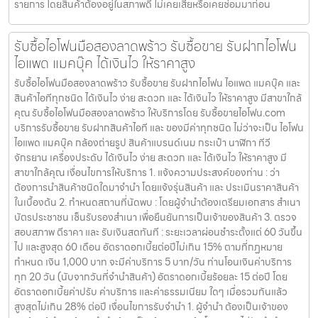
รายการ โดยสินค้าต้องอยู่ในสภาพดี ไม่เคยเสียหรือเคยซ่อมมาก่อน
รับซื้อไอโฟนมือสองลาดพร้าว รับซื้อขาย รับฝากไอโฟน
ไอแพด แมคบุ๊ค ได้เงินไว ให้ราคาสูง
รับซื้อไอโฟนมือสองลาดพร้าว รับซื้อขาย รับฝากไอโฟน ไอแพด แมคบุ๊ค และ
สินค้าไอทีทุกชนิด ได้เงินไว ง่าย สะดวก และ ได้เงินไว ให้ราคาสูง มีสาขาใกล้
คุณ รับซื้อไอโฟนมือสองลาดพร้าว ให้บริการโดย รับซื้อขายไอโฟน.com
บริการรับซื้อขาย รับฝากสินค้าไอที และ ของมีค่าทุกชนิด ไม่ว่าจะเป็น ไอโฟน
ไอแพด แมคบุ๊ค กล้องถ่ายรูป สินค้าแบรนด์เนม กระเป๋า นาฬิกา ทีวี
จักรยาน เครื่องประดับ ได้เงินไว ง่าย สะดวก และ ได้เงินไว ให้ราคาสูง มี
สาขาใกล้คุณ เงื่อนไขการให้บริการ 1. แจ้งความประสงค์ของท่าน : ว่า
ต้องการนำสินค้าชนิดใดมาจำนำ โดยแจ้งรุ่นสินค้า และ ประเมินราคาสินค้า
ในเบื้องต้น 2. กำหนดสถานที่นัดพบ : โดยผู้จำนำต้องเตรียมเอกสาร สำเนา
บัตรประชาชน เซ็นรับรองสำเนา เพื่อยืนยันการเป็นเจ้าของสินค้า 3. ตรวจ
สอบสภาพ ตีราคา และ รับเงินสดทันที : ระยะเวลาผ่อนชำระตั้งแต่ 60 วันขึ้น
ไป และสูงสุด 60 เดือน อัตราดอกเบี้ยต่อปีไม่เกิน 15% ตามที่กฏหมาย
กำหนด เงิน 1,000 บาท จะมีค่าบริการ 5 บาท/วัน ท่านโอนเงินค่าบริการ
ทุก 20 วัน (นับจากวันที่จำนำสินค้า) อัตราดอกเบี้ยร้อยละ 15 ต่อปี โดย
อัตราดอกเบี้ยค่าปรับ ค่าบริการ และค่าธรรมเนียม ใดๆ เมื่อรวมกันแล้ว
สูงสุดไม่เกิน 28% ต่อปี เงื่อนไขการรับจำนำ 1. ผู้จำนำ ต้องเป็นเจ้าของ