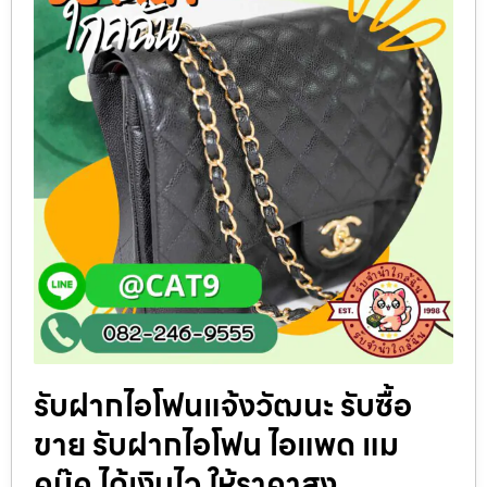
รับฝากไอโฟนแจ้งวัฒนะ รับซื้อ
ขาย รับฝากไอโฟน ไอแพด แม
คบุ๊ค ได้เงินไว ให้ราคาสูง