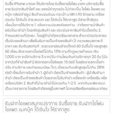
รับซื้อ iPhone บางแค ให้บริการโดย รับซื้อขายไอโฟน.com บริการรับซื้อ
ขาย รับฝากสินค้าไอที และ ของมีค่าทุกชนิด ไม่ว่าจะเป็น ไอโฟน ไอแพด แม
คบุ๊ค กล้องถ่ายรูป สินค้าแบรนด์เนม กระเป๋า นาฬิกา ทีวี จักรยาน เครื่อง
ประดับ ได้เงินไว ง่าย สะดวก และ ได้เงินไว ให้ราคาสูง มีสาขาใกล้คุณ
เงื่อนไขการให้บริการ 1. แจ้งความประสงค์ของท่าน : ว่าต้องการนำสินค้า
ชนิดใดมาจำนำ โดยแจ้งรุ่นสินค้า และ ประเมินราคาสินค้าในเบื้องต้น 2.
กำหนดสถานที่นัดพบ : โดยผู้จำนำต้องเตรียมเอกสาร สำเนาบัตรประชาชน
เซ็นรับรองสำเนา เพื่อยืนยันการเป็นเจ้าของสินค้า 3. ตรวจสอบสภาพ ตี
ราคา และ รับเงินสดทันที : ระยะเวลาผ่อนชำระตั้งแต่ 60 วันขึ้นไป และสูงสุด
60 เดือน อัตราดอกเบี้ยต่อปีไม่เกิน 15% ตามที่กฏหมายกำหนด เงิน
1,000 บาท จะมีค่าบริการ 5 บาท/วัน ท่านโอนเงินค่าบริการทุก 20 วัน (นับ
จากวันที่จำนำสินค้า) อัตราดอกเบี้ยร้อยละ 15 ต่อปี โดยอัตราดอกเบี้ยค่า
ปรับ ค่าบริการ และค่าธรรมเนียม ใดๆ เมื่อรวมกันแล้วสูงสุดไม่เกิน 28%
ต่อปี เงื่อนไขการรับจำนำ 1. ผู้จำนำ ต้องเป็นเจ้าของสินค้า : ผู้นำสินค้ามา
จำนำ ต้องเป็นเจ้าของสินค้า โดยเราจะไม่รับจำนำ เครื่องเช่า เครื่องยืม หรือ
เครื่องบริษัท 2. สินค้าที่นำมาจำนำไม่ควรเกิน 1-2 ปี : หากเกินจะพิจารณา
เป็นบางรายการ โดยสินค้าต้องอยู่ในสภาพดี ไม่เคยเสียหรือเคยซ่อมมาก่อน
รับฝากไอแพดสมุทรปราการ รับซื้อขาย รับฝากไอโฟน
ไอแพด แมคบุ๊ค ได้เงินไว ให้ราคาสูง