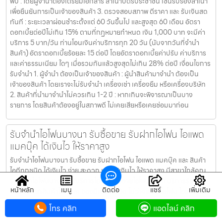
พบ : โดยผู้จำนำต้องเตรียมเอกสาร สำเนาบัตรประชาชน เซ็นรับรองสำเนา
เพื่อยืนยันการเป็นเจ้าของสินค้า 3. ตรวจสอบสภาพ ตีราคา และ รับเงินสด
ทันที : ระยะเวลาผ่อนชำระตั้งแต่ 60 วันขึ้นไป และสูงสุด 60 เดือน อัตรา
ดอกเบี้ยต่อปีไม่เกิน 15% ตามที่กฏหมายกำหนด เงิน 1,000 บาท จะมีค่า
บริการ 5 บาท/วัน ท่านโอนเงินค่าบริการทุก 20 วัน (นับจากวันที่จำนำ
สินค้า) อัตราดอกเบี้ยร้อยละ 15 ต่อปี โดยอัตราดอกเบี้ยค่าปรับ ค่าบริการ
และค่าธรรมเนียม ใดๆ เมื่อรวมกันแล้วสูงสุดไม่เกิน 28% ต่อปี เงื่อนไขการ
รับจำนำ 1. ผู้จำนำ ต้องเป็นเจ้าของสินค้า : ผู้นำสินค้ามาจำนำ ต้องเป็น
เจ้าของสินค้า โดยเราจะไม่รับจำนำ เครื่องเช่า เครื่องยืม หรือเครื่องบริษัท
2. สินค้าที่นำมาจำนำไม่ควรเกิน 1-2 ปี : หากเกินจะพิจารณาเป็นบาง
รายการ โดยสินค้าต้องอยู่ในสภาพดี ไม่เคยเสียหรือเคยซ่อมมาก่อน
รับจำนำไอโฟนบางนา รับซื้อขาย รับฝากไอโฟน ไอแพด
แมคบุ๊ค ได้เงินไว ให้ราคาสูง
รับจำนำไอโฟนบางนา รับซื้อขาย รับฝากไอโฟน ไอแพด แมคบุ๊ค และ สินค้า
ไอทีทุกชนิด ได้เงินไว ง่าย สะดวก และ ได้เงินไว ให้ราคาสูง มีสาขาใกล้คุณ
รับจำนำไอโฟนบางนา ให้บริการโดย รับซื้อขายไอโฟน.com บริการรับซื้อ
หน้าหลัก
เมนู
ติดต่อ
แชร์
เพิ่มเติม
ขาย รับฝากสินค้าไอที และ ของมีค่าทุกชนิด ไม่ว่าจะเป็น ไอโฟน ไอแพด แม
คบุ๊ค กล้องถ่ายรูป สินค้าแบรนด์เนม กระเป๋า นาฬิกา ทีวี จักรยาน เครื่อง
โทร คลิก
แอดไลน์ คลิก
ประดับ ได้เงินไว ง่าย สะดวก และ ได้เงินไว ให้ราคาสูง มีสาขาใกล้คุณ