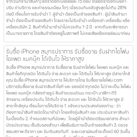
จากวันที่จำนำสินค้า) อัตราดอกเบี้ยร้อยละ 15 ต่อปี โดยอัตราดอกเบี้ยค่า
ปรับ ค่าบริการ และค่าธรรมเนียม ใดๆ เมื่อรวมกันแล้วสูงสุดไม่เกิน 28%
ต่อปี เงื่อนไขการรับจำนำ 1. ผู้จำนำ ต้องเป็นเจ้าของสินค้า : ผู้นำสินค้ามา
จำนำ ต้องเป็นเจ้าของสินค้า โดยเราจะไม่รับจำนำ เครื่องเช่า เครื่องยืม หรือ
เครื่องบริษัท 2. สินค้าที่นำมาจำนำไม่ควรเกิน 1-2 ปี : หากเกินจะพิจารณา
เป็นบางรายการ โดยสินค้าต้องอยู่ในสภาพดี ไม่เคยเสียหรือเคยซ่อมมาก่อน
รับซื้อ iPhone สมุทรปราการ รับซื้อขาย รับฝากไอโฟน
ไอแพด แมคบุ๊ค ได้เงินไว ให้ราคาสูง
รับซื้อ iPhone สมุทรปราการ รับซื้อขาย รับฝากไอโฟน ไอแพด แมคบุ๊ค และ
สินค้าไอทีทุกชนิด ได้เงินไว ง่าย สะดวก และ ได้เงินไว ให้ราคาสูง มีสาขาใกล้
คุณ รับซื้อ iPhone สมุทรปราการ ให้บริการโดย รับซื้อขายไอโฟน.com
บริการรับซื้อขาย รับฝากสินค้าไอที และ ของมีค่าทุกชนิด ไม่ว่าจะเป็น ไอโฟน
ไอแพด แมคบุ๊ค กล้องถ่ายรูป สินค้าแบรนด์เนม กระเป๋า นาฬิกา ทีวี
จักรยาน เครื่องประดับ ได้เงินไว ง่าย สะดวก และ ได้เงินไว ให้ราคาสูง มี
สาขาใกล้คุณ เงื่อนไขการให้บริการ 1. แจ้งความประสงค์ของท่าน : ว่า
ต้องการนำสินค้าชนิดใดมาจำนำ โดยแจ้งรุ่นสินค้า และ ประเมินราคาสินค้า
ในเบื้องต้น 2. กำหนดสถานที่นัดพบ : โดยผู้จำนำต้องเตรียมเอกสาร สำเนา
บัตรประชาชน เซ็นรับรองสำเนา เพื่อยืนยันการเป็นเจ้าของสินค้า 3. ตรวจ
สอบสภาพ ตีราคา และ รับเงินสดทันที : ระยะเวลาผ่อนชำระตั้งแต่ 60 วันขึ้น