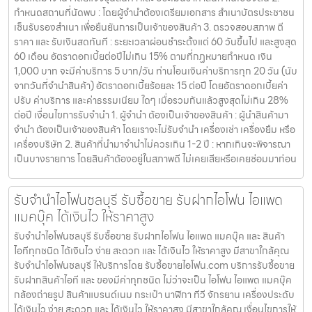
กำหนดสถานที่นัดพบ : โดยผู้จำนำต้องเตรียมเอกสาร สำเนาบัตรประชาชน
เซ็นรับรองสำเนา เพื่อยืนยันการเป็นเจ้าของสินค้า 3. ตรวจสอบสภาพ ตี
ราคา และ รับเงินสดทันที : ระยะเวลาผ่อนชำระตั้งแต่ 60 วันขึ้นไป และสูงสุด
60 เดือน อัตราดอกเบี้ยต่อปีไม่เกิน 15% ตามที่กฏหมายกำหนด เงิน
1,000 บาท จะมีค่าบริการ 5 บาท/วัน ท่านโอนเงินค่าบริการทุก 20 วัน (นับ
จากวันที่จำนำสินค้า) อัตราดอกเบี้ยร้อยละ 15 ต่อปี โดยอัตราดอกเบี้ยค่า
ปรับ ค่าบริการ และค่าธรรมเนียม ใดๆ เมื่อรวมกันแล้วสูงสุดไม่เกิน 28%
ต่อปี เงื่อนไขการรับจำนำ 1. ผู้จำนำ ต้องเป็นเจ้าของสินค้า : ผู้นำสินค้ามา
จำนำ ต้องเป็นเจ้าของสินค้า โดยเราจะไม่รับจำนำ เครื่องเช่า เครื่องยืม หรือ
เครื่องบริษัท 2. สินค้าที่นำมาจำนำไม่ควรเกิน 1-2 ปี : หากเกินจะพิจารณา
เป็นบางรายการ โดยสินค้าต้องอยู่ในสภาพดี ไม่เคยเสียหรือเคยซ่อมมาก่อน
รับจำนำไอโฟนชลบุรี รับซื้อขาย รับฝากไอโฟน ไอแพด
แมคบุ๊ค ได้เงินไว ให้ราคาสูง
รับจำนำไอโฟนชลบุรี รับซื้อขาย รับฝากไอโฟน ไอแพด แมคบุ๊ค และ สินค้า
ไอทีทุกชนิด ได้เงินไว ง่าย สะดวก และ ได้เงินไว ให้ราคาสูง มีสาขาใกล้คุณ
รับจำนำไอโฟนชลบุรี ให้บริการโดย รับซื้อขายไอโฟน.com บริการรับซื้อขาย
รับฝากสินค้าไอที และ ของมีค่าทุกชนิด ไม่ว่าจะเป็น ไอโฟน ไอแพด แมคบุ๊ค
กล้องถ่ายรูป สินค้าแบรนด์เนม กระเป๋า นาฬิกา ทีวี จักรยาน เครื่องประดับ
ได้เงินไว ง่าย สะดวก และ ได้เงินไว ให้ราคาสูง มีสาขาใกล้คุณ เงื่อนไขการให้