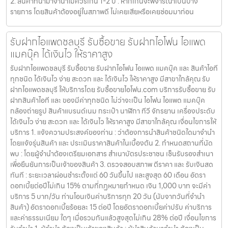
2. สินค้าที่นำมาจำนำไม่ควรเกิน 1-2 ปี : หากเกินจะพิจารณาเป็นบาง
รายการ โดยสินค้าต้องอยู่ในสภาพดี ไม่เคยเสียหรือเคยซ่อมมาก่อน
รับฝากไอแพดชลบุรี รับซื้อขาย รับฝากไอโฟน ไอแพด
แมคบุ๊ค ได้เงินไว ให้ราคาสูง
รับฝากไอแพดชลบุรี รับซื้อขาย รับฝากไอโฟน ไอแพด แมคบุ๊ค และ สินค้าไอที
ทุกชนิด ได้เงินไว ง่าย สะดวก และ ได้เงินไว ให้ราคาสูง มีสาขาใกล้คุณ รับ
ฝากไอแพดชลบุรี ให้บริการโดย รับซื้อขายไอโฟน.com บริการรับซื้อขาย รับ
ฝากสินค้าไอที และ ของมีค่าทุกชนิด ไม่ว่าจะเป็น ไอโฟน ไอแพด แมคบุ๊ค
กล้องถ่ายรูป สินค้าแบรนด์เนม กระเป๋า นาฬิกา ทีวี จักรยาน เครื่องประดับ
ได้เงินไว ง่าย สะดวก และ ได้เงินไว ให้ราคาสูง มีสาขาใกล้คุณ เงื่อนไขการให้
บริการ 1. แจ้งความประสงค์ของท่าน : ว่าต้องการนำสินค้าชนิดใดมาจำนำ
โดยแจ้งรุ่นสินค้า และ ประเมินราคาสินค้าในเบื้องต้น 2. กำหนดสถานที่นัด
พบ : โดยผู้จำนำต้องเตรียมเอกสาร สำเนาบัตรประชาชน เซ็นรับรองสำเนา
เพื่อยืนยันการเป็นเจ้าของสินค้า 3. ตรวจสอบสภาพ ตีราคา และ รับเงินสด
ทันที : ระยะเวลาผ่อนชำระตั้งแต่ 60 วันขึ้นไป และสูงสุด 60 เดือน อัตรา
ดอกเบี้ยต่อปีไม่เกิน 15% ตามที่กฏหมายกำหนด เงิน 1,000 บาท จะมีค่า
บริการ 5 บาท/วัน ท่านโอนเงินค่าบริการทุก 20 วัน (นับจากวันที่จำนำ
สินค้า) อัตราดอกเบี้ยร้อยละ 15 ต่อปี โดยอัตราดอกเบี้ยค่าปรับ ค่าบริการ
และค่าธรรมเนียม ใดๆ เมื่อรวมกันแล้วสูงสุดไม่เกิน 28% ต่อปี เงื่อนไขการ