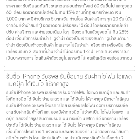
ราคา และ รับเงินสดทันที : ระยะเวลาผ่อนชำระตั้งแต่ 60 วันขึ้นไป และสูงสุด
60 เดือน อัตราดอกเบี้ยต่อปีไม่เกิน 15% ตามที่กฏหมายกำหนด เงิน
1,000 บาท จะมีค่าบริการ 5 บาท/วัน ท่านโอนเงินค่าบริการทุก 20 วัน (นับ
จากวันที่จำนำสินค้า) อัตราดอกเบี้ยร้อยละ 15 ต่อปี โดยอัตราดอกเบี้ยค่า
ปรับ ค่าบริการ และค่าธรรมเนียม ใดๆ เมื่อรวมกันแล้วสูงสุดไม่เกิน 28%
ต่อปี เงื่อนไขการรับจำนำ 1. ผู้จำนำ ต้องเป็นเจ้าของสินค้า : ผู้นำสินค้ามา
จำนำ ต้องเป็นเจ้าของสินค้า โดยเราจะไม่รับจำนำ เครื่องเช่า เครื่องยืม หรือ
เครื่องบริษัท 2. สินค้าที่นำมาจำนำไม่ควรเกิน 1-2 ปี : หากเกินจะพิจารณา
เป็นบางรายการ โดยสินค้าต้องอยู่ในสภาพดี ไม่เคยเสียหรือเคยซ่อมมาก่อน
รับซื้อ iPhone วัชรพล รับซื้อขาย รับฝากไอโฟน ไอแพด
แมคบุ๊ค ได้เงินไว ให้ราคาสูง
รับซื้อ iPhone วัชรพล รับซื้อขาย รับฝากไอโฟน ไอแพด แมคบุ๊ค และ สินค้า
ไอทีทุกชนิด ได้เงินไว ง่าย สะดวก และ ได้เงินไว ให้ราคาสูง มีสาขาใกล้คุณ
รับซื้อ iPhone วัชรพล ให้บริการโดย รับซื้อขายไอโฟน.com บริการรับซื้อ
ขาย รับฝากสินค้าไอที และ ของมีค่าทุกชนิด ไม่ว่าจะเป็น ไอโฟน ไอแพด แม
คบุ๊ค กล้องถ่ายรูป สินค้าแบรนด์เนม กระเป๋า นาฬิกา ทีวี จักรยาน เครื่อง
ประดับ ได้เงินไว ง่าย สะดวก และ ได้เงินไว ให้ราคาสูง มีสาขาใกล้คุณ
เงื่อนไขการให้บริการ 1. แจ้งความประสงค์ของท่าน : ว่าต้องการนำสินค้า
ชนิดใดมาจำนำ โดยแจ้งรุ่นสินค้า และ ประเมินราคาสินค้าในเบื้องต้น 2.