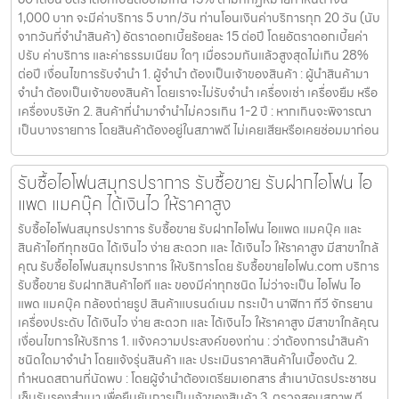
1,000 บาท จะมีค่าบริการ 5 บาท/วัน ท่านโอนเงินค่าบริการทุก 20 วัน (นับ
จากวันที่จำนำสินค้า) อัตราดอกเบี้ยร้อยละ 15 ต่อปี โดยอัตราดอกเบี้ยค่า
ปรับ ค่าบริการ และค่าธรรมเนียม ใดๆ เมื่อรวมกันแล้วสูงสุดไม่เกิน 28%
ต่อปี เงื่อนไขการรับจำนำ 1. ผู้จำนำ ต้องเป็นเจ้าของสินค้า : ผู้นำสินค้ามา
จำนำ ต้องเป็นเจ้าของสินค้า โดยเราจะไม่รับจำนำ เครื่องเช่า เครื่องยืม หรือ
เครื่องบริษัท 2. สินค้าที่นำมาจำนำไม่ควรเกิน 1-2 ปี : หากเกินจะพิจารณา
เป็นบางรายการ โดยสินค้าต้องอยู่ในสภาพดี ไม่เคยเสียหรือเคยซ่อมมาก่อน
รับซื้อไอโฟนสมุทรปราการ รับซื้อขาย รับฝากไอโฟน ไอ
แพด แมคบุ๊ค ได้เงินไว ให้ราคาสูง
รับซื้อไอโฟนสมุทรปราการ รับซื้อขาย รับฝากไอโฟน ไอแพด แมคบุ๊ค และ
สินค้าไอทีทุกชนิด ได้เงินไว ง่าย สะดวก และ ได้เงินไว ให้ราคาสูง มีสาขาใกล้
คุณ รับซื้อไอโฟนสมุทรปราการ ให้บริการโดย รับซื้อขายไอโฟน.com บริการ
รับซื้อขาย รับฝากสินค้าไอที และ ของมีค่าทุกชนิด ไม่ว่าจะเป็น ไอโฟน ไอ
แพด แมคบุ๊ค กล้องถ่ายรูป สินค้าแบรนด์เนม กระเป๋า นาฬิกา ทีวี จักรยาน
เครื่องประดับ ได้เงินไว ง่าย สะดวก และ ได้เงินไว ให้ราคาสูง มีสาขาใกล้คุณ
เงื่อนไขการให้บริการ 1. แจ้งความประสงค์ของท่าน : ว่าต้องการนำสินค้า
ชนิดใดมาจำนำ โดยแจ้งรุ่นสินค้า และ ประเมินราคาสินค้าในเบื้องต้น 2.
กำหนดสถานที่นัดพบ : โดยผู้จำนำต้องเตรียมเอกสาร สำเนาบัตรประชาชน
เซ็นรับรองสำเนา เพื่อยืนยันการเป็นเจ้าของสินค้า 3. ตรวจสอบสภาพ ตี