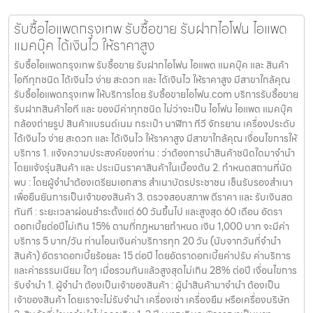
รับซื้อไอแพดกรุงเทพ รับซื้อขาย รับฝากไอโฟน ไอแพด
แมคบุ๊ค ได้เงินไว ให้ราคาสูง
รับซื้อไอแพดกรุงเทพ รับซื้อขาย รับฝากไอโฟน ไอแพด แมคบุ๊ค และ สินค้า
ไอทีทุกชนิด ได้เงินไว ง่าย สะดวก และ ได้เงินไว ให้ราคาสูง มีสาขาใกล้คุณ
รับซื้อไอแพดกรุงเทพ ให้บริการโดย รับซื้อขายไอโฟน.com บริการรับซื้อขาย
รับฝากสินค้าไอที และ ของมีค่าทุกชนิด ไม่ว่าจะเป็น ไอโฟน ไอแพด แมคบุ๊ค
กล้องถ่ายรูป สินค้าแบรนด์เนม กระเป๋า นาฬิกา ทีวี จักรยาน เครื่องประดับ
ได้เงินไว ง่าย สะดวก และ ได้เงินไว ให้ราคาสูง มีสาขาใกล้คุณ เงื่อนไขการให้
บริการ 1. แจ้งความประสงค์ของท่าน : ว่าต้องการนำสินค้าชนิดใดมาจำนำ
โดยแจ้งรุ่นสินค้า และ ประเมินราคาสินค้าในเบื้องต้น 2. กำหนดสถานที่นัด
พบ : โดยผู้จำนำต้องเตรียมเอกสาร สำเนาบัตรประชาชน เซ็นรับรองสำเนา
เพื่อยืนยันการเป็นเจ้าของสินค้า 3. ตรวจสอบสภาพ ตีราคา และ รับเงินสด
ทันที : ระยะเวลาผ่อนชำระตั้งแต่ 60 วันขึ้นไป และสูงสุด 60 เดือน อัตรา
ดอกเบี้ยต่อปีไม่เกิน 15% ตามที่กฏหมายกำหนด เงิน 1,000 บาท จะมีค่า
บริการ 5 บาท/วัน ท่านโอนเงินค่าบริการทุก 20 วัน (นับจากวันที่จำนำ
สินค้า) อัตราดอกเบี้ยร้อยละ 15 ต่อปี โดยอัตราดอกเบี้ยค่าปรับ ค่าบริการ
และค่าธรรมเนียม ใดๆ เมื่อรวมกันแล้วสูงสุดไม่เกิน 28% ต่อปี เงื่อนไขการ
รับจำนำ 1. ผู้จำนำ ต้องเป็นเจ้าของสินค้า : ผู้นำสินค้ามาจำนำ ต้องเป็น
เจ้าของสินค้า โดยเราจะไม่รับจำนำ เครื่องเช่า เครื่องยืม หรือเครื่องบริษัท