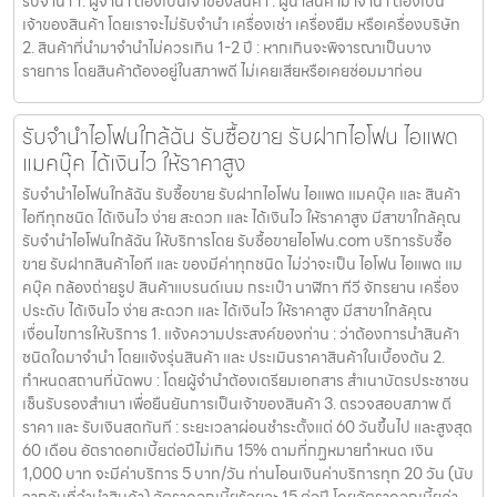
รับจำนำ 1. ผู้จำนำ ต้องเป็นเจ้าของสินค้า : ผู้นำสินค้ามาจำนำ ต้องเป็น
เจ้าของสินค้า โดยเราจะไม่รับจำนำ เครื่องเช่า เครื่องยืม หรือเครื่องบริษัท
2. สินค้าที่นำมาจำนำไม่ควรเกิน 1-2 ปี : หากเกินจะพิจารณาเป็นบาง
รายการ โดยสินค้าต้องอยู่ในสภาพดี ไม่เคยเสียหรือเคยซ่อมมาก่อน
รับจำนำไอโฟนใกล้ฉัน รับซื้อขาย รับฝากไอโฟน ไอแพด
แมคบุ๊ค ได้เงินไว ให้ราคาสูง
รับจำนำไอโฟนใกล้ฉัน รับซื้อขาย รับฝากไอโฟน ไอแพด แมคบุ๊ค และ สินค้า
ไอทีทุกชนิด ได้เงินไว ง่าย สะดวก และ ได้เงินไว ให้ราคาสูง มีสาขาใกล้คุณ
รับจำนำไอโฟนใกล้ฉัน ให้บริการโดย รับซื้อขายไอโฟน.com บริการรับซื้อ
ขาย รับฝากสินค้าไอที และ ของมีค่าทุกชนิด ไม่ว่าจะเป็น ไอโฟน ไอแพด แม
คบุ๊ค กล้องถ่ายรูป สินค้าแบรนด์เนม กระเป๋า นาฬิกา ทีวี จักรยาน เครื่อง
ประดับ ได้เงินไว ง่าย สะดวก และ ได้เงินไว ให้ราคาสูง มีสาขาใกล้คุณ
เงื่อนไขการให้บริการ 1. แจ้งความประสงค์ของท่าน : ว่าต้องการนำสินค้า
ชนิดใดมาจำนำ โดยแจ้งรุ่นสินค้า และ ประเมินราคาสินค้าในเบื้องต้น 2.
กำหนดสถานที่นัดพบ : โดยผู้จำนำต้องเตรียมเอกสาร สำเนาบัตรประชาชน
เซ็นรับรองสำเนา เพื่อยืนยันการเป็นเจ้าของสินค้า 3. ตรวจสอบสภาพ ตี
ราคา และ รับเงินสดทันที : ระยะเวลาผ่อนชำระตั้งแต่ 60 วันขึ้นไป และสูงสุด
60 เดือน อัตราดอกเบี้ยต่อปีไม่เกิน 15% ตามที่กฏหมายกำหนด เงิน
1,000 บาท จะมีค่าบริการ 5 บาท/วัน ท่านโอนเงินค่าบริการทุก 20 วัน (นับ