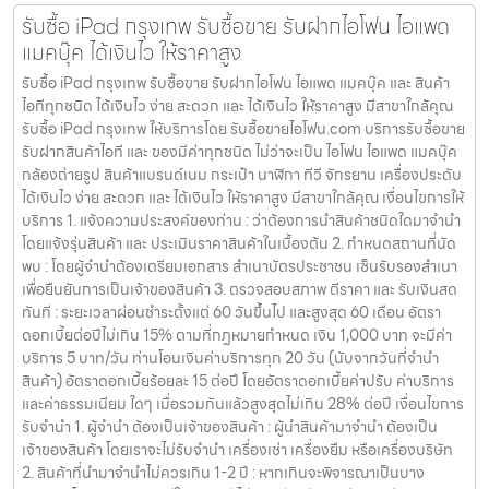
รับซื้อ iPad กรุงเทพ รับซื้อขาย รับฝากไอโฟน ไอแพด
แมคบุ๊ค ได้เงินไว ให้ราคาสูง
รับซื้อ iPad กรุงเทพ รับซื้อขาย รับฝากไอโฟน ไอแพด แมคบุ๊ค และ สินค้า
ไอทีทุกชนิด ได้เงินไว ง่าย สะดวก และ ได้เงินไว ให้ราคาสูง มีสาขาใกล้คุณ
รับซื้อ iPad กรุงเทพ ให้บริการโดย รับซื้อขายไอโฟน.com บริการรับซื้อขาย
รับฝากสินค้าไอที และ ของมีค่าทุกชนิด ไม่ว่าจะเป็น ไอโฟน ไอแพด แมคบุ๊ค
กล้องถ่ายรูป สินค้าแบรนด์เนม กระเป๋า นาฬิกา ทีวี จักรยาน เครื่องประดับ
ได้เงินไว ง่าย สะดวก และ ได้เงินไว ให้ราคาสูง มีสาขาใกล้คุณ เงื่อนไขการให้
บริการ 1. แจ้งความประสงค์ของท่าน : ว่าต้องการนำสินค้าชนิดใดมาจำนำ
โดยแจ้งรุ่นสินค้า และ ประเมินราคาสินค้าในเบื้องต้น 2. กำหนดสถานที่นัด
พบ : โดยผู้จำนำต้องเตรียมเอกสาร สำเนาบัตรประชาชน เซ็นรับรองสำเนา
เพื่อยืนยันการเป็นเจ้าของสินค้า 3. ตรวจสอบสภาพ ตีราคา และ รับเงินสด
ทันที : ระยะเวลาผ่อนชำระตั้งแต่ 60 วันขึ้นไป และสูงสุด 60 เดือน อัตรา
ดอกเบี้ยต่อปีไม่เกิน 15% ตามที่กฏหมายกำหนด เงิน 1,000 บาท จะมีค่า
บริการ 5 บาท/วัน ท่านโอนเงินค่าบริการทุก 20 วัน (นับจากวันที่จำนำ
สินค้า) อัตราดอกเบี้ยร้อยละ 15 ต่อปี โดยอัตราดอกเบี้ยค่าปรับ ค่าบริการ
และค่าธรรมเนียม ใดๆ เมื่อรวมกันแล้วสูงสุดไม่เกิน 28% ต่อปี เงื่อนไขการ
รับจำนำ 1. ผู้จำนำ ต้องเป็นเจ้าของสินค้า : ผู้นำสินค้ามาจำนำ ต้องเป็น
เจ้าของสินค้า โดยเราจะไม่รับจำนำ เครื่องเช่า เครื่องยืม หรือเครื่องบริษัท
2. สินค้าที่นำมาจำนำไม่ควรเกิน 1-2 ปี : หากเกินจะพิจารณาเป็นบาง