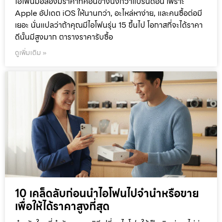
ไอโฟนมือสองมีราคาที่ค่อนข้างนิ่งกว่าแบรนด์อื่น เพราะ
Apple อัปเดต iOS ให้นานกว่า, อะไหล่หาง่าย, และคนซื้อต่อมี
เยอะ นั่นแปลว่าถ้าคุณมีไอโฟนรุ่น 15 ขึ้นไป โอกาสที่จะได้ราคา
ดีนั้นมีสูงมาก ตารางราคารับซื้อ
ดูเพิ่มเติม »
10 เคล็ดลับก่อนนำไอโฟนไปจำนำหรือขาย
เพื่อให้ได้ราคาสูงที่สุด