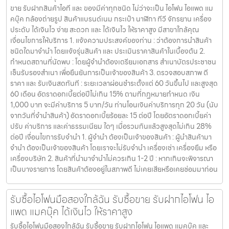
ขาย รับฝากสินค้าไอที และ ของมีค่าทุกชนิด ไม่ว่าจะเป็น ไอโฟน ไอแพด แม
คบุ๊ค กล้องถ่ายรูป สินค้าแบรนด์เนม กระเป๋า นาฬิกา ทีวี จักรยาน เครื่อง
ประดับ ได้เงินไว ง่าย สะดวก และ ได้เงินไว ให้ราคาสูง มีสาขาใกล้คุณ
เงื่อนไขการให้บริการ 1. แจ้งความประสงค์ของท่าน : ว่าต้องการนำสินค้า
ชนิดใดมาจำนำ โดยแจ้งรุ่นสินค้า และ ประเมินราคาสินค้าในเบื้องต้น 2.
กำหนดสถานที่นัดพบ : โดยผู้จำนำต้องเตรียมเอกสาร สำเนาบัตรประชาชน
เซ็นรับรองสำเนา เพื่อยืนยันการเป็นเจ้าของสินค้า 3. ตรวจสอบสภาพ ตี
ราคา และ รับเงินสดทันที : ระยะเวลาผ่อนชำระตั้งแต่ 60 วันขึ้นไป และสูงสุด
60 เดือน อัตราดอกเบี้ยต่อปีไม่เกิน 15% ตามที่กฏหมายกำหนด เงิน
1,000 บาท จะมีค่าบริการ 5 บาท/วัน ท่านโอนเงินค่าบริการทุก 20 วัน (นับ
จากวันที่จำนำสินค้า) อัตราดอกเบี้ยร้อยละ 15 ต่อปี โดยอัตราดอกเบี้ยค่า
ปรับ ค่าบริการ และค่าธรรมเนียม ใดๆ เมื่อรวมกันแล้วสูงสุดไม่เกิน 28%
ต่อปี เงื่อนไขการรับจำนำ 1. ผู้จำนำ ต้องเป็นเจ้าของสินค้า : ผู้นำสินค้ามา
จำนำ ต้องเป็นเจ้าของสินค้า โดยเราจะไม่รับจำนำ เครื่องเช่า เครื่องยืม หรือ
เครื่องบริษัท 2. สินค้าที่นำมาจำนำไม่ควรเกิน 1-2 ปี : หากเกินจะพิจารณา
เป็นบางรายการ โดยสินค้าต้องอยู่ในสภาพดี ไม่เคยเสียหรือเคยซ่อมมาก่อน
รับซื้อไอโฟนมือสองใกล้ฉัน รับซื้อขาย รับฝากไอโฟน ไอ
แพด แมคบุ๊ค ได้เงินไว ให้ราคาสูง
รับซื้อไอโฟนมือสองใกล้ฉัน รับซื้อขาย รับฝากไอโฟน ไอแพด แมคบุ๊ค และ