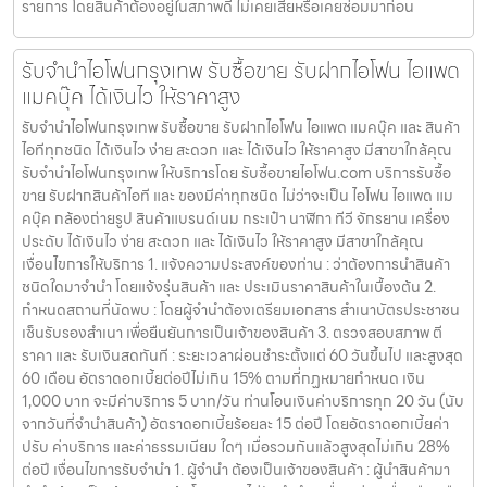
รายการ โดยสินค้าต้องอยู่ในสภาพดี ไม่เคยเสียหรือเคยซ่อมมาก่อน
รับจำนำไอโฟนกรุงเทพ รับซื้อขาย รับฝากไอโฟน ไอแพด
แมคบุ๊ค ได้เงินไว ให้ราคาสูง
รับจำนำไอโฟนกรุงเทพ รับซื้อขาย รับฝากไอโฟน ไอแพด แมคบุ๊ค และ สินค้า
ไอทีทุกชนิด ได้เงินไว ง่าย สะดวก และ ได้เงินไว ให้ราคาสูง มีสาขาใกล้คุณ
รับจำนำไอโฟนกรุงเทพ ให้บริการโดย รับซื้อขายไอโฟน.com บริการรับซื้อ
ขาย รับฝากสินค้าไอที และ ของมีค่าทุกชนิด ไม่ว่าจะเป็น ไอโฟน ไอแพด แม
คบุ๊ค กล้องถ่ายรูป สินค้าแบรนด์เนม กระเป๋า นาฬิกา ทีวี จักรยาน เครื่อง
ประดับ ได้เงินไว ง่าย สะดวก และ ได้เงินไว ให้ราคาสูง มีสาขาใกล้คุณ
เงื่อนไขการให้บริการ 1. แจ้งความประสงค์ของท่าน : ว่าต้องการนำสินค้า
ชนิดใดมาจำนำ โดยแจ้งรุ่นสินค้า และ ประเมินราคาสินค้าในเบื้องต้น 2.
กำหนดสถานที่นัดพบ : โดยผู้จำนำต้องเตรียมเอกสาร สำเนาบัตรประชาชน
เซ็นรับรองสำเนา เพื่อยืนยันการเป็นเจ้าของสินค้า 3. ตรวจสอบสภาพ ตี
ราคา และ รับเงินสดทันที : ระยะเวลาผ่อนชำระตั้งแต่ 60 วันขึ้นไป และสูงสุด
60 เดือน อัตราดอกเบี้ยต่อปีไม่เกิน 15% ตามที่กฏหมายกำหนด เงิน
1,000 บาท จะมีค่าบริการ 5 บาท/วัน ท่านโอนเงินค่าบริการทุก 20 วัน (นับ
จากวันที่จำนำสินค้า) อัตราดอกเบี้ยร้อยละ 15 ต่อปี โดยอัตราดอกเบี้ยค่า
ปรับ ค่าบริการ และค่าธรรมเนียม ใดๆ เมื่อรวมกันแล้วสูงสุดไม่เกิน 28%
ต่อปี เงื่อนไขการรับจำนำ 1. ผู้จำนำ ต้องเป็นเจ้าของสินค้า : ผู้นำสินค้ามา