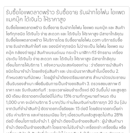
รับซื้อไอแพดลาดพร้าว รับซื้อขาย รับฝากไอโฟน ไอแพด
แมคบุ๊ค ได้เงินไว ให้ราคาสูง
รับซื้อไอแพดลาดพร้าว รับซื้อขาย รับฝากไอโฟน ไอแพด แมคบุ๊ค และ สินค้า
ไอทีทุกชนิด ได้เงินไว ง่าย สะดวก และ ได้เงินไว ให้ราคาสูง มีสาขาใกล้คุณ
รับซื้อไอแพดลาดพร้าว ให้บริการโดย รับซื้อขายไอโฟน.com บริการรับซื้อ
ขาย รับฝากสินค้าไอที และ ของมีค่าทุกชนิด ไม่ว่าจะเป็น ไอโฟน ไอแพด แม
คบุ๊ค กล้องถ่ายรูป สินค้าแบรนด์เนม กระเป๋า นาฬิกา ทีวี จักรยาน เครื่อง
ประดับ ได้เงินไว ง่าย สะดวก และ ได้เงินไว ให้ราคาสูง มีสาขาใกล้คุณ
เงื่อนไขการให้บริการ 1. แจ้งความประสงค์ของท่าน : ว่าต้องการนำสินค้า
ชนิดใดมาจำนำ โดยแจ้งรุ่นสินค้า และ ประเมินราคาสินค้าในเบื้องต้น 2.
กำหนดสถานที่นัดพบ : โดยผู้จำนำต้องเตรียมเอกสาร สำเนาบัตรประชาชน
เซ็นรับรองสำเนา เพื่อยืนยันการเป็นเจ้าของสินค้า 3. ตรวจสอบสภาพ ตี
ราคา และ รับเงินสดทันที : ระยะเวลาผ่อนชำระตั้งแต่ 60 วันขึ้นไป และสูงสุด
60 เดือน อัตราดอกเบี้ยต่อปีไม่เกิน 15% ตามที่กฏหมายกำหนด เงิน
1,000 บาท จะมีค่าบริการ 5 บาท/วัน ท่านโอนเงินค่าบริการทุก 20 วัน (นับ
จากวันที่จำนำสินค้า) อัตราดอกเบี้ยร้อยละ 15 ต่อปี โดยอัตราดอกเบี้ยค่า
ปรับ ค่าบริการ และค่าธรรมเนียม ใดๆ เมื่อรวมกันแล้วสูงสุดไม่เกิน 28%
ต่อปี เงื่อนไขการรับจำนำ 1. ผู้จำนำ ต้องเป็นเจ้าของสินค้า : ผู้นำสินค้ามา
จำนำ ต้องเป็นเจ้าของสินค้า โดยเราจะไม่รับจำนำ เครื่องเช่า เครื่องยืม หรือ