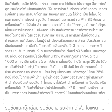
สินค้าไอทีทุกชนิด ได้เงินไว ง่าย สะดวก และ ได้เงินไว ให้ราคาสูง มีสาขาใกล้
คุณ รับซื้อไอโฟนมือสองใกล้ฉัน ให้บริการโดย รับซื้อขายไอโฟน.com บริการ
รับซื้อขาย รับฝากสินค้าไอที และ ของมีค่าทุกชนิด ไม่ว่าจะเป็น ไอโฟน ไอ
แพด แมคบุ๊ค กล้องถ่ายรูป สินค้าแบรนด์เนม กระเป๋า นาฬิกา ทีวี จักรยาน
เครื่องประดับ ได้เงินไว ง่าย สะดวก และ ได้เงินไว ให้ราคาสูง มีสาขาใกล้คุณ
เงื่อนไขการให้บริการ 1. แจ้งความประสงค์ของท่าน : ว่าต้องการนำสินค้า
ชนิดใดมาจำนำ โดยแจ้งรุ่นสินค้า และ ประเมินราคาสินค้าในเบื้องต้น 2.
กำหนดสถานที่นัดพบ : โดยผู้จำนำต้องเตรียมเอกสาร สำเนาบัตรประชาชน
เซ็นรับรองสำเนา เพื่อยืนยันการเป็นเจ้าของสินค้า 3. ตรวจสอบสภาพ ตี
ราคา และ รับเงินสดทันที : ระยะเวลาผ่อนชำระตั้งแต่ 60 วันขึ้นไป และสูงสุด
60 เดือน อัตราดอกเบี้ยต่อปีไม่เกิน 15% ตามที่กฏหมายกำหนด เงิน
1,000 บาท จะมีค่าบริการ 5 บาท/วัน ท่านโอนเงินค่าบริการทุก 20 วัน (นับ
จากวันที่จำนำสินค้า) อัตราดอกเบี้ยร้อยละ 15 ต่อปี โดยอัตราดอกเบี้ยค่า
ปรับ ค่าบริการ และค่าธรรมเนียม ใดๆ เมื่อรวมกันแล้วสูงสุดไม่เกิน 28%
ต่อปี เงื่อนไขการรับจำนำ 1. ผู้จำนำ ต้องเป็นเจ้าของสินค้า : ผู้นำสินค้ามา
จำนำ ต้องเป็นเจ้าของสินค้า โดยเราจะไม่รับจำนำ เครื่องเช่า เครื่องยืม หรือ
เครื่องบริษัท 2. สินค้าที่นำมาจำนำไม่ควรเกิน 1-2 ปี : หากเกินจะพิจารณา
เป็นบางรายการ โดยสินค้าต้องอยู่ในสภาพดี ไม่เคยเสียหรือเคยซ่อมมาก่อน
รับซื้อแมคบุ๊คสีลม รับซื้อขาย รับฝากไอโฟน ไอแพด แม