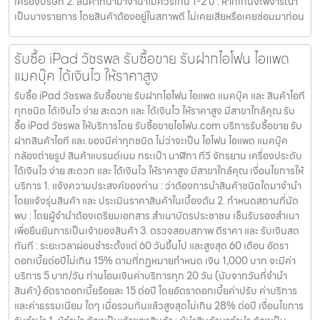
เครื่องบริษัท 2. สินค้าที่นำมาจำนำไม่ควรเกิน 1-2 ปี : หากเกินจะพิจารณา
เป็นบางรายการ โดยสินค้าต้องอยู่ในสภาพดี ไม่เคยเสียหรือเคยซ่อมมาก่อน
รับซื้อ iPad วัชรพล รับซื้อขาย รับฝากไอโฟน ไอแพด
แมคบุ๊ค ได้เงินไว ให้ราคาสูง
รับซื้อ iPad วัชรพล รับซื้อขาย รับฝากไอโฟน ไอแพด แมคบุ๊ค และ สินค้าไอที
ทุกชนิด ได้เงินไว ง่าย สะดวก และ ได้เงินไว ให้ราคาสูง มีสาขาใกล้คุณ รับ
ซื้อ iPad วัชรพล ให้บริการโดย รับซื้อขายไอโฟน.com บริการรับซื้อขาย รับ
ฝากสินค้าไอที และ ของมีค่าทุกชนิด ไม่ว่าจะเป็น ไอโฟน ไอแพด แมคบุ๊ค
กล้องถ่ายรูป สินค้าแบรนด์เนม กระเป๋า นาฬิกา ทีวี จักรยาน เครื่องประดับ
ได้เงินไว ง่าย สะดวก และ ได้เงินไว ให้ราคาสูง มีสาขาใกล้คุณ เงื่อนไขการให้
บริการ 1. แจ้งความประสงค์ของท่าน : ว่าต้องการนำสินค้าชนิดใดมาจำนำ
โดยแจ้งรุ่นสินค้า และ ประเมินราคาสินค้าในเบื้องต้น 2. กำหนดสถานที่นัด
พบ : โดยผู้จำนำต้องเตรียมเอกสาร สำเนาบัตรประชาชน เซ็นรับรองสำเนา
เพื่อยืนยันการเป็นเจ้าของสินค้า 3. ตรวจสอบสภาพ ตีราคา และ รับเงินสด
ทันที : ระยะเวลาผ่อนชำระตั้งแต่ 60 วันขึ้นไป และสูงสุด 60 เดือน อัตรา
ดอกเบี้ยต่อปีไม่เกิน 15% ตามที่กฏหมายกำหนด เงิน 1,000 บาท จะมีค่า
บริการ 5 บาท/วัน ท่านโอนเงินค่าบริการทุก 20 วัน (นับจากวันที่จำนำ
สินค้า) อัตราดอกเบี้ยร้อยละ 15 ต่อปี โดยอัตราดอกเบี้ยค่าปรับ ค่าบริการ
และค่าธรรมเนียม ใดๆ เมื่อรวมกันแล้วสูงสุดไม่เกิน 28% ต่อปี เงื่อนไขการ