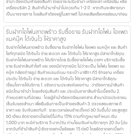
จำนำ ต้องเป็นเจ้าของสินค้า โดยเราจะไม่รับจำนำ เครื่องเช่า เครื่องยืม หรือ
เครื่องบริษัท 2. สินค้าที่นำมาจำนำไม่ควรเกิน 1-2 ปี : หากเกินจะพิจารณา
เป็นบางรายการ โดยสินค้าต้องอยู่ในสภาพดี ไม่เคยเสียหรือเคยซ่อมมาก่อน
รับฝากไอโฟนลาดพร้าว รับซื้อขาย รับฝากไอโฟน ไอแพด
แมคบุ๊ค ได้เงินไว ให้ราคาสูง
รับฝากไอโฟนลาดพร้าว รับซื้อขาย รับฝากไอโฟน ไอแพด แมคบุ๊ค และ สินค้า
ไอทีทุกชนิด ได้เงินไว ง่าย สะดวก และ ได้เงินไว ให้ราคาสูง มีสาขาใกล้คุณ
รับฝากไอโฟนลาดพร้าว ให้บริการโดย รับซื้อขายไอโฟน.com บริการรับซื้อ
ขาย รับฝากสินค้าไอที และ ของมีค่าทุกชนิด ไม่ว่าจะเป็น ไอโฟน ไอแพด แม
คบุ๊ค กล้องถ่ายรูป สินค้าแบรนด์เนม กระเป๋า นาฬิกา ทีวี จักรยาน เครื่อง
ประดับ ได้เงินไว ง่าย สะดวก และ ได้เงินไว ให้ราคาสูง มีสาขาใกล้คุณ
เงื่อนไขการให้บริการ 1. แจ้งความประสงค์ของท่าน : ว่าต้องการนำสินค้า
ชนิดใดมาจำนำ โดยแจ้งรุ่นสินค้า และ ประเมินราคาสินค้าในเบื้องต้น 2.
กำหนดสถานที่นัดพบ : โดยผู้จำนำต้องเตรียมเอกสาร สำเนาบัตรประชาชน
เซ็นรับรองสำเนา เพื่อยืนยันการเป็นเจ้าของสินค้า 3. ตรวจสอบสภาพ ตี
ราคา และ รับเงินสดทันที : ระยะเวลาผ่อนชำระตั้งแต่ 60 วันขึ้นไป และสูงสุด
60 เดือน อัตราดอกเบี้ยต่อปีไม่เกิน 15% ตามที่กฏหมายกำหนด เงิน
1,000 บาท จะมีค่าบริการ 5 บาท/วัน ท่านโอนเงินค่าบริการทุก 20 วัน (นับ
จากวันที่จำนำสินค้า) อัตราดอกเบี้ยร้อยละ 15 ต่อปี โดยอัตราดอกเบี้ยค่า