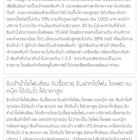
เพื่อยืนยันการเป็นเจ้าของสินค้า 3. ตรวจสอบสภาพ ตีราคา และ รับเงินสด
ทันที : ระยะเวลาผ่อนชำระตั้งแต่ 60 วันขึ้นไป และสูงสุด 60 เดือน อัตรา
ดอกเบี้ยต่อปีไม่เกิน 15% ตามที่กฏหมายกำหนด เงิน 1,000 บาท จะมีค่า
บริการ 5 บาท/วัน ท่านโอนเงินค่าบริการทุก 20 วัน (นับจากวันที่จำนำ
สินค้า) อัตราดอกเบี้ยร้อยละ 15 ต่อปี โดยอัตราดอกเบี้ยค่าปรับ ค่าบริการ
และค่าธรรมเนียม ใดๆ เมื่อรวมกันแล้วสูงสุดไม่เกิน 28% ต่อปี เงื่อนไขการ
รับจำนำ 1. ผู้จำนำ ต้องเป็นเจ้าของสินค้า : ผู้นำสินค้ามาจำนำ ต้องเป็น
เจ้าของสินค้า โดยเราจะไม่รับจำนำ เครื่องเช่า เครื่องยืม หรือเครื่องบริษัท
2. สินค้าที่นำมาจำนำไม่ควรเกิน 1-2 ปี : หากเกินจะพิจารณาเป็นบาง
รายการ โดยสินค้าต้องอยู่ในสภาพดี ไม่เคยเสียหรือเคยซ่อมมาก่อน
รับจำนำไอโฟนสีลม รับซื้อขาย รับฝากไอโฟน ไอแพด แม
คบุ๊ค ได้เงินไว ให้ราคาสูง
รับจำนำไอโฟนสีลม รับซื้อขาย รับฝากไอโฟน ไอแพด แมคบุ๊ค และ สินค้าไอที
ทุกชนิด ได้เงินไว ง่าย สะดวก และ ได้เงินไว ให้ราคาสูง มีสาขาใกล้คุณ รับ
จำนำไอโฟนสีลม ให้บริการโดย รับซื้อขายไอโฟน.com บริการรับซื้อขาย รับ
ฝากสินค้าไอที และ ของมีค่าทุกชนิด ไม่ว่าจะเป็น ไอโฟน ไอแพด แมคบุ๊ค
กล้องถ่ายรูป สินค้าแบรนด์เนม กระเป๋า นาฬิกา ทีวี จักรยาน เครื่องประดับ
ได้เงินไว ง่าย สะดวก และ ได้เงินไว ให้ราคาสูง มีสาขาใกล้คุณ เงื่อนไขการให้
บริการ 1. แจ้งความประสงค์ของท่าน : ว่าต้องการนำสินค้าชนิดใดมาจำนำ