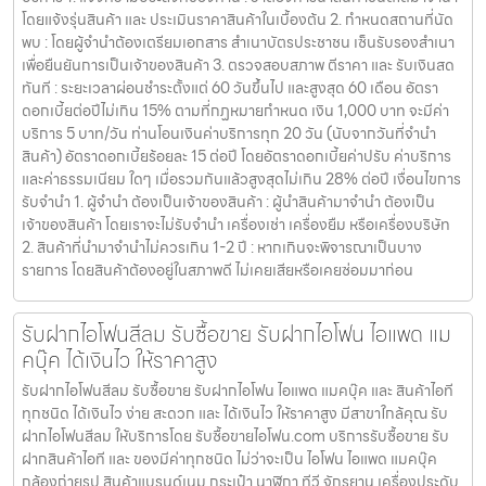
โดยแจ้งรุ่นสินค้า และ ประเมินราคาสินค้าในเบื้องต้น 2. กำหนดสถานที่นัด
พบ : โดยผู้จำนำต้องเตรียมเอกสาร สำเนาบัตรประชาชน เซ็นรับรองสำเนา
เพื่อยืนยันการเป็นเจ้าของสินค้า 3. ตรวจสอบสภาพ ตีราคา และ รับเงินสด
ทันที : ระยะเวลาผ่อนชำระตั้งแต่ 60 วันขึ้นไป และสูงสุด 60 เดือน อัตรา
ดอกเบี้ยต่อปีไม่เกิน 15% ตามที่กฏหมายกำหนด เงิน 1,000 บาท จะมีค่า
บริการ 5 บาท/วัน ท่านโอนเงินค่าบริการทุก 20 วัน (นับจากวันที่จำนำ
สินค้า) อัตราดอกเบี้ยร้อยละ 15 ต่อปี โดยอัตราดอกเบี้ยค่าปรับ ค่าบริการ
และค่าธรรมเนียม ใดๆ เมื่อรวมกันแล้วสูงสุดไม่เกิน 28% ต่อปี เงื่อนไขการ
รับจำนำ 1. ผู้จำนำ ต้องเป็นเจ้าของสินค้า : ผู้นำสินค้ามาจำนำ ต้องเป็น
เจ้าของสินค้า โดยเราจะไม่รับจำนำ เครื่องเช่า เครื่องยืม หรือเครื่องบริษัท
2. สินค้าที่นำมาจำนำไม่ควรเกิน 1-2 ปี : หากเกินจะพิจารณาเป็นบาง
รายการ โดยสินค้าต้องอยู่ในสภาพดี ไม่เคยเสียหรือเคยซ่อมมาก่อน
รับฝากไอโฟนสีลม รับซื้อขาย รับฝากไอโฟน ไอแพด แม
คบุ๊ค ได้เงินไว ให้ราคาสูง
รับฝากไอโฟนสีลม รับซื้อขาย รับฝากไอโฟน ไอแพด แมคบุ๊ค และ สินค้าไอที
ทุกชนิด ได้เงินไว ง่าย สะดวก และ ได้เงินไว ให้ราคาสูง มีสาขาใกล้คุณ รับ
ฝากไอโฟนสีลม ให้บริการโดย รับซื้อขายไอโฟน.com บริการรับซื้อขาย รับ
ฝากสินค้าไอที และ ของมีค่าทุกชนิด ไม่ว่าจะเป็น ไอโฟน ไอแพด แมคบุ๊ค
กล้องถ่ายรูป สินค้าแบรนด์เนม กระเป๋า นาฬิกา ทีวี จักรยาน เครื่องประดับ