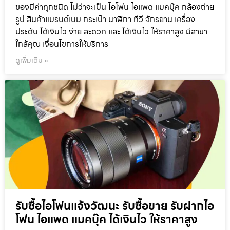
ของมีค่าทุกชนิด ไม่ว่าจะเป็น ไอโฟน ไอแพด แมคบุ๊ค กล้องถ่าย
รูป สินค้าแบรนด์เนม กระเป๋า นาฬิกา ทีวี จักรยาน เครื่อง
ประดับ ได้เงินไว ง่าย สะดวก และ ได้เงินไว ให้ราคาสูง มีสาขา
ใกล้คุณ เงื่อนไขการให้บริการ
ดูเพิ่มเติม »
รับซื้อไอโฟนแจ้งวัฒนะ รับซื้อขาย รับฝากไอ
โฟน ไอแพด แมคบุ๊ค ได้เงินไว ให้ราคาสูง