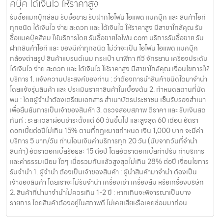
คบุ๊ค ได้เงินไว ให้ราคาสูง
รับซื้อแมคบุ๊คสีลม รับซื้อขาย รับฝากไอโฟน ไอแพด แมคบุ๊ค และ สินค้าไอที
ทุกชนิด ได้เงินไว ง่าย สะดวก และ ได้เงินไว ให้ราคาสูง มีสาขาใกล้คุณ รับ
ซื้อแมคบุ๊คสีลม ให้บริการโดย รับซื้อขายไอโฟน.com บริการรับซื้อขาย รับ
ฝากสินค้าไอที และ ของมีค่าทุกชนิด ไม่ว่าจะเป็น ไอโฟน ไอแพด แมคบุ๊ค
กล้องถ่ายรูป สินค้าแบรนด์เนม กระเป๋า นาฬิกา ทีวี จักรยาน เครื่องประดับ
ได้เงินไว ง่าย สะดวก และ ได้เงินไว ให้ราคาสูง มีสาขาใกล้คุณ เงื่อนไขการให้
บริการ 1. แจ้งความประสงค์ของท่าน : ว่าต้องการนำสินค้าชนิดใดมาจำนำ
โดยแจ้งรุ่นสินค้า และ ประเมินราคาสินค้าในเบื้องต้น 2. กำหนดสถานที่นัด
พบ : โดยผู้จำนำต้องเตรียมเอกสาร สำเนาบัตรประชาชน เซ็นรับรองสำเนา
เพื่อยืนยันการเป็นเจ้าของสินค้า 3. ตรวจสอบสภาพ ตีราคา และ รับเงินสด
ทันที : ระยะเวลาผ่อนชำระตั้งแต่ 60 วันขึ้นไป และสูงสุด 60 เดือน อัตรา
ดอกเบี้ยต่อปีไม่เกิน 15% ตามที่กฏหมายกำหนด เงิน 1,000 บาท จะมีค่า
บริการ 5 บาท/วัน ท่านโอนเงินค่าบริการทุก 20 วัน (นับจากวันที่จำนำ
สินค้า) อัตราดอกเบี้ยร้อยละ 15 ต่อปี โดยอัตราดอกเบี้ยค่าปรับ ค่าบริการ
และค่าธรรมเนียม ใดๆ เมื่อรวมกันแล้วสูงสุดไม่เกิน 28% ต่อปี เงื่อนไขการ
รับจำนำ 1. ผู้จำนำ ต้องเป็นเจ้าของสินค้า : ผู้นำสินค้ามาจำนำ ต้องเป็น
เจ้าของสินค้า โดยเราจะไม่รับจำนำ เครื่องเช่า เครื่องยืม หรือเครื่องบริษัท
2. สินค้าที่นำมาจำนำไม่ควรเกิน 1-2 ปี : หากเกินจะพิจารณาเป็นบาง
รายการ โดยสินค้าต้องอยู่ในสภาพดี ไม่เคยเสียหรือเคยซ่อมมาก่อน