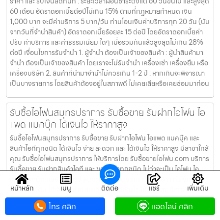
ราคา และ รับเงินสดทันที : ระยะเวลาผ่อนชำระตั้งแต่ 60 วันขึ้นไป และสูงสุด
60 เดือน อัตราดอกเบี้ยต่อปีไม่เกิน 15% ตามที่กฏหมายกำหนด เงิน
1,000 บาท จะมีค่าบริการ 5 บาท/วัน ท่านโอนเงินค่าบริการทุก 20 วัน (นับ
จากวันที่จำนำสินค้า) อัตราดอกเบี้ยร้อยละ 15 ต่อปี โดยอัตราดอกเบี้ยค่า
ปรับ ค่าบริการ และค่าธรรมเนียม ใดๆ เมื่อรวมกันแล้วสูงสุดไม่เกิน 28%
ต่อปี เงื่อนไขการรับจำนำ 1. ผู้จำนำ ต้องเป็นเจ้าของสินค้า : ผู้นำสินค้ามา
จำนำ ต้องเป็นเจ้าของสินค้า โดยเราจะไม่รับจำนำ เครื่องเช่า เครื่องยืม หรือ
เครื่องบริษัท 2. สินค้าที่นำมาจำนำไม่ควรเกิน 1-2 ปี : หากเกินจะพิจารณา
เป็นบางรายการ โดยสินค้าต้องอยู่ในสภาพดี ไม่เคยเสียหรือเคยซ่อมมาก่อน
รับซื้อไอโฟนสมุทรปราการ รับซื้อขาย รับฝากไอโฟน ไอ
แพด แมคบุ๊ค ได้เงินไว ให้ราคาสูง
รับซื้อไอโฟนสมุทรปราการ รับซื้อขาย รับฝากไอโฟน ไอแพด แมคบุ๊ค และ
สินค้าไอทีทุกชนิด ได้เงินไว ง่าย สะดวก และ ได้เงินไว ให้ราคาสูง มีสาขาใกล้
คุณ รับซื้อไอโฟนสมุทรปราการ ให้บริการโดย รับซื้อขายไอโฟน.com บริการ
รับซื้อขาย รับฝากสินค้าไอที และ ของมีค่าทุกชนิด ไม่ว่าจะเป็น ไอโฟน ไอ
แพด แมคบุ๊ค กล้องถ่ายรูป สินค้าแบรนด์เนม กระเป๋า นาฬิกา ทีวี จักรยาน
หน้าหลัก
เมนู
ติดต่อ
แชร์
เพิ่มเติม
เครื่องประดับ ได้เงินไว ง่าย สะดวก และ ได้เงินไว ให้ราคาสูง มีสาขาใกล้คุณ
เงื่อนไขการให้บริการ 1. แจ้งความประสงค์ของท่าน : ว่าต้องการนำสินค้า
โทร คลิก
แอดไลน์ คลิก
ชนิดใดมาจำนำ โดยแจ้งรุ่นสินค้า และ ประเมินราคาสินค้าในเบื้องต้น 2.