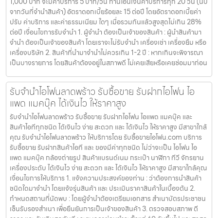
1,000 บาท จะมีค่าบริการ 5 บาท/วัน ท่านโอนเงินค่าบริการทุก 20 วัน (นับ
จากวันที่จำนำสินค้า) อัตราดอกเบี้ยร้อยละ 15 ต่อปี โดยอัตราดอกเบี้ยค่า
ปรับ ค่าบริการ และค่าธรรมเนียม ใดๆ เมื่อรวมกันแล้วสูงสุดไม่เกิน 28%
ต่อปี เงื่อนไขการรับจำนำ 1. ผู้จำนำ ต้องเป็นเจ้าของสินค้า : ผู้นำสินค้ามา
จำนำ ต้องเป็นเจ้าของสินค้า โดยเราจะไม่รับจำนำ เครื่องเช่า เครื่องยืม หรือ
เครื่องบริษัท 2. สินค้าที่นำมาจำนำไม่ควรเกิน 1-2 ปี : หากเกินจะพิจารณา
เป็นบางรายการ โดยสินค้าต้องอยู่ในสภาพดี ไม่เคยเสียหรือเคยซ่อมมาก่อน
รับจำนำไอโฟนลาดพร้าว รับซื้อขาย รับฝากไอโฟน ไอ
แพด แมคบุ๊ค ได้เงินไว ให้ราคาสูง
รับจำนำไอโฟนลาดพร้าว รับซื้อขาย รับฝากไอโฟน ไอแพด แมคบุ๊ค และ
สินค้าไอทีทุกชนิด ได้เงินไว ง่าย สะดวก และ ได้เงินไว ให้ราคาสูง มีสาขาใกล้
คุณ รับจำนำไอโฟนลาดพร้าว ให้บริการโดย รับซื้อขายไอโฟน.com บริการ
รับซื้อขาย รับฝากสินค้าไอที และ ของมีค่าทุกชนิด ไม่ว่าจะเป็น ไอโฟน ไอ
แพด แมคบุ๊ค กล้องถ่ายรูป สินค้าแบรนด์เนม กระเป๋า นาฬิกา ทีวี จักรยาน
เครื่องประดับ ได้เงินไว ง่าย สะดวก และ ได้เงินไว ให้ราคาสูง มีสาขาใกล้คุณ
เงื่อนไขการให้บริการ 1. แจ้งความประสงค์ของท่าน : ว่าต้องการนำสินค้า
ชนิดใดมาจำนำ โดยแจ้งรุ่นสินค้า และ ประเมินราคาสินค้าในเบื้องต้น 2.
กำหนดสถานที่นัดพบ : โดยผู้จำนำต้องเตรียมเอกสาร สำเนาบัตรประชาชน
เซ็นรับรองสำเนา เพื่อยืนยันการเป็นเจ้าของสินค้า 3. ตรวจสอบสภาพ ตี