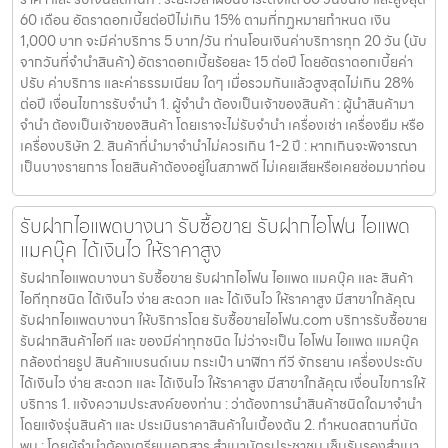
60 เดือน อัตราดอกเบี้ยต่อปีไม่เกิน 15% ตามที่กฏหมายกำหนด เงิน
1,000 บาท จะมีค่าบริการ 5 บาท/วัน ท่านโอนเงินค่าบริการทุก 20 วัน (นับ
จากวันที่จำนำสินค้า) อัตราดอกเบี้ยร้อยละ 15 ต่อปี โดยอัตราดอกเบี้ยค่า
ปรับ ค่าบริการ และค่าธรรมเนียม ใดๆ เมื่อรวมกันแล้วสูงสุดไม่เกิน 28%
ต่อปี เงื่อนไขการรับจำนำ 1. ผู้จำนำ ต้องเป็นเจ้าของสินค้า : ผู้นำสินค้ามา
จำนำ ต้องเป็นเจ้าของสินค้า โดยเราจะไม่รับจำนำ เครื่องเช่า เครื่องยืม หรือ
เครื่องบริษัท 2. สินค้าที่นำมาจำนำไม่ควรเกิน 1-2 ปี : หากเกินจะพิจารณา
เป็นบางรายการ โดยสินค้าต้องอยู่ในสภาพดี ไม่เคยเสียหรือเคยซ่อมมาก่อน
รับฝากไอแพดบางนา รับซื้อขาย รับฝากไอโฟน ไอแพด
แมคบุ๊ค ได้เงินไว ให้ราคาสูง
รับฝากไอแพดบางนา รับซื้อขาย รับฝากไอโฟน ไอแพด แมคบุ๊ค และ สินค้า
ไอทีทุกชนิด ได้เงินไว ง่าย สะดวก และ ได้เงินไว ให้ราคาสูง มีสาขาใกล้คุณ
รับฝากไอแพดบางนา ให้บริการโดย รับซื้อขายไอโฟน.com บริการรับซื้อขาย
รับฝากสินค้าไอที และ ของมีค่าทุกชนิด ไม่ว่าจะเป็น ไอโฟน ไอแพด แมคบุ๊ค
กล้องถ่ายรูป สินค้าแบรนด์เนม กระเป๋า นาฬิกา ทีวี จักรยาน เครื่องประดับ
ได้เงินไว ง่าย สะดวก และ ได้เงินไว ให้ราคาสูง มีสาขาใกล้คุณ เงื่อนไขการให้
บริการ 1. แจ้งความประสงค์ของท่าน : ว่าต้องการนำสินค้าชนิดใดมาจำนำ
โดยแจ้งรุ่นสินค้า และ ประเมินราคาสินค้าในเบื้องต้น 2. กำหนดสถานที่นัด
พบ : โดยผู้จำนำต้องเตรียมเอกสาร สำเนาบัตรประชาชน เซ็นรับรองสำเนา