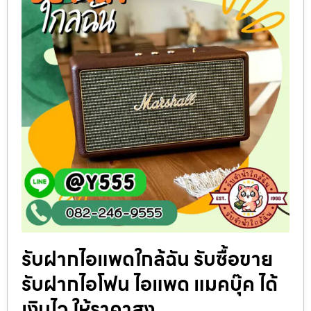
รับฝากไอแพดใกล้ฉัน รับซื้อขาย
รับฝากไอโฟน ไอแพด แมคบุ๊ค ได้
เงินไว ให้ราคาสูง