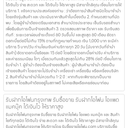
ได้เงินไว ง่าย สะดวก และ ได้เงินไว ให้ราคาสูง มีสาขาใกล้คุณ เงื่อนไขการให้
บริการ 1. แจ้งความประสงค์ของท่าน : ว่าต้องการนำสินค้าชนิดใดมาจำนำ
โดยแจ้งรุ่นสินค้า และ ประเมินราคาสินค้าในเบื้องต้น 2. กำหนดสถานที่นัด
พบ : โดยผู้จำนำต้องเตรียมเอกสาร สำเนาบัตรประชาชน เซ็นรับรองสำเนา
เพื่อยืนยันการเป็นเจ้าของสินค้า 3. ตรวจสอบสภาพ ตีราคา และ รับเงินสด
ทันที : ระยะเวลาผ่อนชำระตั้งแต่ 60 วันขึ้นไป และสูงสุด 60 เดือน อัตรา
ดอกเบี้ยต่อปีไม่เกิน 15% ตามที่กฏหมายกำหนด เงิน 1,000 บาท จะมีค่า
บริการ 5 บาท/วัน ท่านโอนเงินค่าบริการทุก 20 วัน (นับจากวันที่จำนำ
สินค้า) อัตราดอกเบี้ยร้อยละ 15 ต่อปี โดยอัตราดอกเบี้ยค่าปรับ ค่าบริการ
และค่าธรรมเนียม ใดๆ เมื่อรวมกันแล้วสูงสุดไม่เกิน 28% ต่อปี เงื่อนไขการ
รับจำนำ 1. ผู้จำนำ ต้องเป็นเจ้าของสินค้า : ผู้นำสินค้ามาจำนำ ต้องเป็น
เจ้าของสินค้า โดยเราจะไม่รับจำนำ เครื่องเช่า เครื่องยืม หรือเครื่องบริษัท
2. สินค้าที่นำมาจำนำไม่ควรเกิน 1-2 ปี : หากเกินจะพิจารณาเป็นบาง
รายการ โดยสินค้าต้องอยู่ในสภาพดี ไม่เคยเสียหรือเคยซ่อมมาก่อน
รับฝากไอโฟนกรุงเทพ รับซื้อขาย รับฝากไอโฟน ไอแพด
แมคบุ๊ค ได้เงินไว ให้ราคาสูง
รับฝากไอโฟนกรุงเทพ รับซื้อขาย รับฝากไอโฟน ไอแพด แมคบุ๊ค และ สินค้า
ไอทีทุกชนิด ได้เงินไว ง่าย สะดวก และ ได้เงินไว ให้ราคาสูง มีสาขาใกล้คุณ
รับฝากไอโฟนกรุงเทพ ให้บริการโดย รับซื้อขายไอโฟน.com บริการรับซื้อ