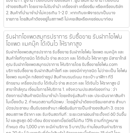
รับจำนำ 1. ผู้จำนำ ต้องเป็นเจ้าของสินค้า : ผู้นำสินค้ามาจำนำ ต้องเป็น
เจ้าของสินค้า โดยเราจะไม่รับจำนำ เครื่องเช่า เครื่องยืม หรือเครื่องบริษัท
2. สินค้าที่นำมาจำนำไม่ควรเกิน 1-2 ปี : หากเกินจะพิจารณาเป็นบาง
รายการ โดยสินค้าต้องอยู่ในสภาพดี ไม่เคยเสียหรือเคยซ่อมมาก่อน
รับฝากไอแพดสมุทรปราการ รับซื้อขาย รับฝากไอโฟน
ไอแพด แมคบุ๊ค ได้เงินไว ให้ราคาสูง
รับฝากไอแพดสมุทรปราการ รับซื้อขาย รับฝากไอโฟน ไอแพด แมคบุ๊ค และ
สินค้าไอทีทุกชนิด ได้เงินไว ง่าย สะดวก และ ได้เงินไว ให้ราคาสูง มีสาขาใกล้
คุณ รับฝากไอแพดสมุทรปราการ ให้บริการโดย รับซื้อขายไอโฟน.com
บริการรับซื้อขาย รับฝากสินค้าไอที และ ของมีค่าทุกชนิด ไม่ว่าจะเป็น ไอโฟน
ไอแพด แมคบุ๊ค กล้องถ่ายรูป สินค้าแบรนด์เนม กระเป๋า นาฬิกา ทีวี
จักรยาน เครื่องประดับ ได้เงินไว ง่าย สะดวก และ ได้เงินไว ให้ราคาสูง มี
สาขาใกล้คุณ เงื่อนไขการให้บริการ 1. แจ้งความประสงค์ของท่าน : ว่า
ต้องการนำสินค้าชนิดใดมาจำนำ โดยแจ้งรุ่นสินค้า และ ประเมินราคาสินค้า
ในเบื้องต้น 2. กำหนดสถานที่นัดพบ : โดยผู้จำนำต้องเตรียมเอกสาร สำเนา
บัตรประชาชน เซ็นรับรองสำเนา เพื่อยืนยันการเป็นเจ้าของสินค้า 3. ตรวจ
สอบสภาพ ตีราคา และ รับเงินสดทันที : ระยะเวลาผ่อนชำระตั้งแต่ 60 วันขึ้น
ไป และสูงสุด 60 เดือน อัตราดอกเบี้ยต่อปีไม่เกิน 15% ตามที่กฏหมาย
กำหนด เงิน 1,000 บาท จะมีค่าบริการ 5 บาท/วัน ท่านโอนเงินค่าบริการ