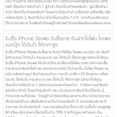
ปรับ ค่าบริการ และค่าธรรมเนียม ใดๆ เมื่อรวมกันแล้วสูงสุดไม่เกิน 28%
ต่อปี เงื่อนไขการรับจำนำ 1. ผู้จำนำ ต้องเป็นเจ้าของสินค้า : ผู้นำสินค้ามา
จำนำ ต้องเป็นเจ้าของสินค้า โดยเราจะไม่รับจำนำ เครื่องเช่า เครื่องยืม หรือ
เครื่องบริษัท 2. สินค้าที่นำมาจำนำไม่ควรเกิน 1-2 ปี : หากเกินจะพิจารณา
เป็นบางรายการ โดยสินค้าต้องอยู่ในสภาพดี ไม่เคยเสียหรือเคยซ่อมมาก่อน
รับซื้อ iPhone วัชรพล รับซื้อขาย รับฝากไอโฟน ไอแพด
แมคบุ๊ค ได้เงินไว ให้ราคาสูง
รับซื้อ iPhone วัชรพล รับซื้อขาย รับฝากไอโฟน ไอแพด แมคบุ๊ค และ สินค้า
ไอทีทุกชนิด ได้เงินไว ง่าย สะดวก และ ได้เงินไว ให้ราคาสูง มีสาขาใกล้คุณ
รับซื้อ iPhone วัชรพล ให้บริการโดย รับซื้อขายไอโฟน.com บริการรับซื้อ
ขาย รับฝากสินค้าไอที และ ของมีค่าทุกชนิด ไม่ว่าจะเป็น ไอโฟน ไอแพด แม
คบุ๊ค กล้องถ่ายรูป สินค้าแบรนด์เนม กระเป๋า นาฬิกา ทีวี จักรยาน เครื่อง
ประดับ ได้เงินไว ง่าย สะดวก และ ได้เงินไว ให้ราคาสูง มีสาขาใกล้คุณ
เงื่อนไขการให้บริการ 1. แจ้งความประสงค์ของท่าน : ว่าต้องการนำสินค้า
ชนิดใดมาจำนำ โดยแจ้งรุ่นสินค้า และ ประเมินราคาสินค้าในเบื้องต้น 2.
กำหนดสถานที่นัดพบ : โดยผู้จำนำต้องเตรียมเอกสาร สำเนาบัตรประชาชน
เซ็นรับรองสำเนา เพื่อยืนยันการเป็นเจ้าของสินค้า 3. ตรวจสอบสภาพ ตี
ราคา และ รับเงินสดทันที : ระยะเวลาผ่อนชำระตั้งแต่ 60 วันขึ้นไป และสูงสุด
60 เดือน อัตราดอกเบี้ยต่อปีไม่เกิน 15% ตามที่กฏหมายกำหนด เงิน