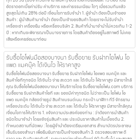
ทุก 20 วัน (นับจากวันที่จำนำสินค้า) อัตราดอกเบี้ยร้อยละ 15 ต่อปี โดย
อัตราดอกเบี้ยค่าปรับ ค่าบริการ และค่าธรรมเนียม ใดๆ เมื่อรวมกันแล้ว
สูงสุดไม่เกิน 28% ต่อปี เงื่อนไขการรับจำนำ 1. ผู้จำนำ ต้องเป็นเจ้าของ
สินค้า : ผู้นำสินค้ามาจำนำ ต้องเป็นเจ้าของสินค้า โดยเราจะไม่รับจำนำ
เครื่องเช่า เครื่องยืม หรือเครื่องบริษัท 2. สินค้าที่นำมาจำนำไม่ควรเกิน 1-2
ปี : หากเกินจะพิจารณาเป็นบางรายการ โดยสินค้าต้องอยู่ในสภาพดี ไม่เคย
เสียหรือเคยซ่อมมาก่อน
รับซื้อไอโฟนมือสองบางนา รับซื้อขาย รับฝากไอโฟน ไอ
แพด แมคบุ๊ค ได้เงินไว ให้ราคาสูง
รับซื้อไอโฟนมือสองบางนา รับซื้อขาย รับฝากไอโฟน ไอแพด แมคบุ๊ค และ
สินค้าไอทีทุกชนิด ได้เงินไว ง่าย สะดวก และ ได้เงินไว ให้ราคาสูง มีสาขาใกล้
คุณ รับซื้อไอโฟนมือสองบางนา ให้บริการโดย รับซื้อขายไอโฟน.com บริการ
รับซื้อขาย รับฝากสินค้าไอที และ ของมีค่าทุกชนิด ไม่ว่าจะเป็น ไอโฟน ไอ
แพด แมคบุ๊ค กล้องถ่ายรูป สินค้าแบรนด์เนม กระเป๋า นาฬิกา ทีวี จักรยาน
เครื่องประดับ ได้เงินไว ง่าย สะดวก และ ได้เงินไว ให้ราคาสูง มีสาขาใกล้คุณ
เงื่อนไขการให้บริการ 1. แจ้งความประสงค์ของท่าน : ว่าต้องการนำสินค้า
ชนิดใดมาจำนำ โดยแจ้งรุ่นสินค้า และ ประเมินราคาสินค้าในเบื้องต้น 2.
กำหนดสถานที่นัดพบ : โดยผู้จำนำต้องเตรียมเอกสาร สำเนาบัตรประชาชน
เซ็นรับรองสำเนา เพื่อยืนยันการเป็นเจ้าของสินค้า 3. ตรวจสอบสภาพ ตี
ราคา และ รับเงินสดทันที : ระยะเวลาผ่อนชำระตั้งแต่ 60 วันขึ้นไป และสูงสุด