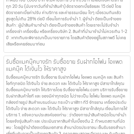
กำหนด เงิน 1,000 บาท จะมีค่าบริการ 5 บาท/วัน ท่านโอนเงินค่าบริการ
ทุก 20 วัน (นับจากวันที่จำนำสินค้า) อัตราดอกเบี้ยร้อยละ 15 ต่อปี โดย
อัตราดอกเบี้ยค่าปรับ ค่าบริการ และค่าธรรมเนียม ใดๆ เมื่อรวมกันแล้ว
สูงสุดไม่เกิน 28% ต่อปี เงื่อนไขการรับจำนำ 1. ผู้จำนำ ต้องเป็นเจ้าของ
สินค้า : ผู้นำสินค้ามาจำนำ ต้องเป็นเจ้าของสินค้า โดยเราจะไม่รับจำนำ
เครื่องเช่า เครื่องยืม หรือเครื่องบริษัท 2. สินค้าที่นำมาจำนำไม่ควรเกิน 1-2
ปี : หากเกินจะพิจารณาเป็นบางรายการ โดยสินค้าต้องอยู่ในสภาพดี ไม่เคย
เสียหรือเคยซ่อมมาก่อน
รับซื้อแมคบุ๊คบางรัก รับซื้อขาย รับฝากไอโฟน ไอแพด
แมคบุ๊ค ได้เงินไว ให้ราคาสูง
รับซื้อแมคบุ๊คบางรัก รับซื้อขาย รับฝากไอโฟน ไอแพด แมคบุ๊ค และ สินค้า
ไอทีทุกชนิด ได้เงินไว ง่าย สะดวก และ ได้เงินไว ให้ราคาสูง มีสาขาใกล้คุณ
รับซื้อแมคบุ๊คบางรัก ให้บริการโดย รับซื้อขายไอโฟน.com บริการรับซื้อขาย
รับฝากสินค้าไอที และ ของมีค่าทุกชนิด ไม่ว่าจะเป็น ไอโฟน ไอแพด แมคบุ๊ค
กล้องถ่ายรูป สินค้าแบรนด์เนม กระเป๋า นาฬิกา ทีวี จักรยาน เครื่องประดับ
ได้เงินไว ง่าย สะดวก และ ได้เงินไว ให้ราคาสูง มีสาขาใกล้คุณ เงื่อนไขการให้
บริการ 1. แจ้งความประสงค์ของท่าน : ว่าต้องการนำสินค้าชนิดใดมาจำนำ
โดยแจ้งรุ่นสินค้า และ ประเมินราคาสินค้าในเบื้องต้น 2. กำหนดสถานที่นัด
พบ : โดยผู้จำนำต้องเตรียมเอกสาร สำเนาบัตรประชาชน เซ็นรับรองสำเนา
เพื่อยืนยันการเป็นเจ้าของสินค้า 3. ตรวจสอบสภาพ ตีราคา และ รับเงินสด