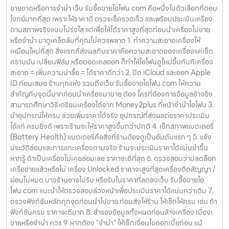
ขายขาดหรือการจำนำ เว็บ รับซื้อขายไอโฟน.com คือหนึ่งในตัวเลือกที่ตอบ
โจทย์มากที่สุด เพราะให้ราคาดี ตรวจเช็ครวดเร็ว และพร้อมประเมินเครื่อง
ตามสภาพจริงแบบโปร่งใส แต่เพื่อให้ได้ราคาสูงที่สุดก่อนนำเครื่องไปขาย
หรือจำนำ มาดูเคล็ดลับที่คุณไม่ควรพลาด 1. ทำความสะอาดเครื่องให้
เหมือนใหม่ที่สุด สิ่งแรกที่ส่งผลกับราคาคือความสะอาดของเครื่องแค่เช็ด
คราบมัน เปลี่ยนฟิล์ม หรือถอดเคสออก ก็ทำให้ไอโฟนดูใหม่ขึ้นทันทีเครื่อง
สะอาด = เพิ่มความน่าซื้อ = ได้ราคาดีกว่า 2. ปิด iCloud และออก Apple
ID ก่อนเสมอ ร้านทุกแห่ง รวมถึงเว็บ รับซื้อขายไอโฟน.com ให้ความ
สำคัญกับจุดนี้มากก่อนนำเครื่องมาขาย ต้อง ใครที่ต้องการข้อมูลอ้างอิง
สามารถศึกษาวิธีเตรียมเครื่องได้จาก Money2plus ที่หน้าจำนำไอโฟน 3.
นำอุปกรณ์ให้ครบ ช่วยเพิ่มราคาได้จริง อุปกรณ์ที่ส่งผลต่อราคาประเมิน
ได้แก่ ครบยิ่งดี เพราะร้านจะให้ราคาสูงขึ้นกว่าปกติ 4. เช็กสภาพแบตเตอรี่
(Battery Health) แบตเตอรี่คือสิ่งที่ร้านต้องดูเป็นอันดับแรก ๆ 5. แจ้ง
ประวัติซ่อมและการแกะเครื่องตามจริง ร้านจะประเมินราคาได้แม่นยำขึ้น
หากรู้ ถ้าเป็นเครื่องไม่เคยซ่อมเลย ราคาจะดีที่สุด 6. ตรวจสอบว่าปลดล็อก
เครือข่ายแล้วหรือไม่ เครื่อง Unlocked ราคาจะสูงที่สุดเครื่องติดสัญญา /
ผ่อนไม่หมด บางร้านอาจไม่รับ หรือรับในราคาที่ลดลงเว็บ รับซื้อขายไอ
โฟน.com แนะนำให้ตรวจสอบล่วงหน้าเพื่อประเมินราคาได้แม่นกว่าเดิม 7.
ตรวจฟังก์ชันหลักทุกจุดก่อนนำไปขาย ก่อนส่งให้ร้าน ให้เช็กให้ครบ เช่น ถ้า
ฟังก์ชันครบ ราคาจะดีมาก 8. สำรองข้อมูลทั้งหมดก่อนล้างเครื่อง เมื่อจะ
ขายหรือจำนำ ควร 9. หากต้อง “จำนำ” ให้เช็กเงื่อนไขดอกเบี้ยก่อน แม้