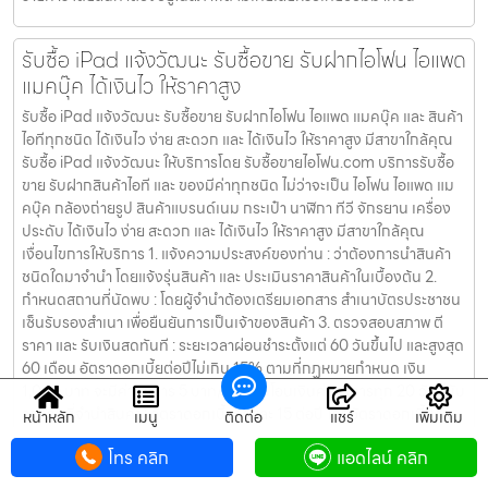
รับซื้อ iPad แจ้งวัฒนะ รับซื้อขาย รับฝากไอโฟน ไอแพด
แมคบุ๊ค ได้เงินไว ให้ราคาสูง
รับซื้อ iPad แจ้งวัฒนะ รับซื้อขาย รับฝากไอโฟน ไอแพด แมคบุ๊ค และ สินค้า
ไอทีทุกชนิด ได้เงินไว ง่าย สะดวก และ ได้เงินไว ให้ราคาสูง มีสาขาใกล้คุณ
รับซื้อ iPad แจ้งวัฒนะ ให้บริการโดย รับซื้อขายไอโฟน.com บริการรับซื้อ
ขาย รับฝากสินค้าไอที และ ของมีค่าทุกชนิด ไม่ว่าจะเป็น ไอโฟน ไอแพด แม
คบุ๊ค กล้องถ่ายรูป สินค้าแบรนด์เนม กระเป๋า นาฬิกา ทีวี จักรยาน เครื่อง
ประดับ ได้เงินไว ง่าย สะดวก และ ได้เงินไว ให้ราคาสูง มีสาขาใกล้คุณ
เงื่อนไขการให้บริการ 1. แจ้งความประสงค์ของท่าน : ว่าต้องการนำสินค้า
ชนิดใดมาจำนำ โดยแจ้งรุ่นสินค้า และ ประเมินราคาสินค้าในเบื้องต้น 2.
กำหนดสถานที่นัดพบ : โดยผู้จำนำต้องเตรียมเอกสาร สำเนาบัตรประชาชน
เซ็นรับรองสำเนา เพื่อยืนยันการเป็นเจ้าของสินค้า 3. ตรวจสอบสภาพ ตี
ราคา และ รับเงินสดทันที : ระยะเวลาผ่อนชำระตั้งแต่ 60 วันขึ้นไป และสูงสุด
60 เดือน อัตราดอกเบี้ยต่อปีไม่เกิน 15% ตามที่กฏหมายกำหนด เงิน
1,000 บาท จะมีค่าบริการ 5 บาท/วัน ท่านโอนเงินค่าบริการทุก 20 วัน (นับ
จากวันที่จำนำสินค้า) อัตราดอกเบี้ยร้อยละ 15 ต่อปี โดยอัตราดอกเบี้ยค่า
หน้าหลัก
เมนู
ติดต่อ
แชร์
เพิ่มเติม
ปรับ ค่าบริการ และค่าธรรมเนียม ใดๆ เมื่อรวมกันแล้วสูงสุดไม่เกิน 28%
โทร คลิก
แอดไลน์ คลิก
ต่อปี เงื่อนไขการรับจำนำ 1. ผู้จำนำ ต้องเป็นเจ้าของสินค้า : ผู้นำสินค้ามา
จำนำ ต้องเป็นเจ้าของสินค้า โดยเราจะไม่รับจำนำ เครื่องเช่า เครื่องยืม หรือ