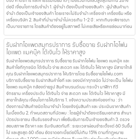
ปรับ ค่าบริการ และค่าธรรมเนียม ใดๆ เมื่อรวมกันแล้วสูงสุดไม่เกิน 28%
ต่อปี เงื่อนไขการรับจำนำ 1. ผู้จำนำ ต้องเป็นเจ้าของสินค้า : ผู้นำสินค้ามา
จำนำ ต้องเป็นเจ้าของสินค้า โดยเราจะไม่รับจำนำ เครื่องเช่า เครื่องยืม หรือ
เครื่องบริษัท 2. สินค้าที่นำมาจำนำไม่ควรเกิน 1-2 ปี : หากเกินจะพิจารณา
เป็นบางรายการ โดยสินค้าต้องอยู่ในสภาพดี ไม่เคยเสียหรือเคยซ่อมมาก่อน
รับฝากไอแพดสมุทรปราการ รับซื้อขาย รับฝากไอโฟน
ไอแพด แมคบุ๊ค ได้เงินไว ให้ราคาสูง
รับฝากไอแพดสมุทรปราการ รับซื้อขาย รับฝากไอโฟน ไอแพด แมคบุ๊ค และ
สินค้าไอทีทุกชนิด ได้เงินไว ง่าย สะดวก และ ได้เงินไว ให้ราคาสูง มีสาขาใกล้
คุณ รับฝากไอแพดสมุทรปราการ ให้บริการโดย รับซื้อขายไอโฟน.com
บริการรับซื้อขาย รับฝากสินค้าไอที และ ของมีค่าทุกชนิด ไม่ว่าจะเป็น ไอโฟน
ไอแพด แมคบุ๊ค กล้องถ่ายรูป สินค้าแบรนด์เนม กระเป๋า นาฬิกา ทีวี
จักรยาน เครื่องประดับ ได้เงินไว ง่าย สะดวก และ ได้เงินไว ให้ราคาสูง มี
สาขาใกล้คุณ เงื่อนไขการให้บริการ 1. แจ้งความประสงค์ของท่าน : ว่า
ต้องการนำสินค้าชนิดใดมาจำนำ โดยแจ้งรุ่นสินค้า และ ประเมินราคาสินค้า
ในเบื้องต้น 2. กำหนดสถานที่นัดพบ : โดยผู้จำนำต้องเตรียมเอกสาร สำเนา
บัตรประชาชน เซ็นรับรองสำเนา เพื่อยืนยันการเป็นเจ้าของสินค้า 3. ตรวจ
สอบสภาพ ตีราคา และ รับเงินสดทันที : ระยะเวลาผ่อนชำระตั้งแต่ 60 วันขึ้น
ไป และสูงสุด 60 เดือน อัตราดอกเบี้ยต่อปีไม่เกิน 15% ตามที่กฏหมาย