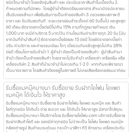
ชนิดใดมาจำนำ โดยแจ้งรุ่นสินค้า และ ประเมินราคาสินค้าในเบื้องต้น 2.
กำหนดสถานที่นัดพบ : โดยผู้จำนำต้องเตรียมเอกสาร สำเนาบัตรประชาชน
เซ็นรับรองสำเนา เพื่อยืนยันการเป็นเจ้าของสินค้า 3. ตรวจสอบสภาพ ตี
ราคา และ รับเงินสดทันที : ระยะเวลาผ่อนชำระตั้งแต่ 60 วันขึ้นไป และสูงสุด
60 เดือน อัตราดอกเบี้ยต่อปีไม่เกิน 15% ตามที่กฏหมายกำหนด เงิน
1,000 บาท จะมีค่าบริการ 5 บาท/วัน ท่านโอนเงินค่าบริการทุก 20 วัน (นับ
จากวันที่จำนำสินค้า) อัตราดอกเบี้ยร้อยละ 15 ต่อปี โดยอัตราดอกเบี้ยค่า
ปรับ ค่าบริการ และค่าธรรมเนียม ใดๆ เมื่อรวมกันแล้วสูงสุดไม่เกิน 28%
ต่อปี เงื่อนไขการรับจำนำ 1. ผู้จำนำ ต้องเป็นเจ้าของสินค้า : ผู้นำสินค้ามา
จำนำ ต้องเป็นเจ้าของสินค้า โดยเราจะไม่รับจำนำ เครื่องเช่า เครื่องยืม หรือ
เครื่องบริษัท 2. สินค้าที่นำมาจำนำไม่ควรเกิน 1-2 ปี : หากเกินจะพิจารณา
เป็นบางรายการ โดยสินค้าต้องอยู่ในสภาพดี ไม่เคยเสียหรือเคยซ่อมมาก่อน
รับซื้อแมคบุ๊คบางนา รับซื้อขาย รับฝากไอโฟน ไอแพด
แมคบุ๊ค ได้เงินไว ให้ราคาสูง
รับซื้อแมคบุ๊คบางนา รับซื้อขาย รับฝากไอโฟน ไอแพด แมคบุ๊ค และ สินค้า
ไอทีทุกชนิด ได้เงินไว ง่าย สะดวก และ ได้เงินไว ให้ราคาสูง มีสาขาใกล้คุณ
รับซื้อแมคบุ๊คบางนา ให้บริการโดย รับซื้อขายไอโฟน.com บริการรับซื้อขาย
รับฝากสินค้าไอที และ ของมีค่าทุกชนิด ไม่ว่าจะเป็น ไอโฟน ไอแพด แมคบุ๊ค
กล้องถ่ายรูป สินค้าแบรนด์เนม กระเป๋า นาฬิกา ทีวี จักรยาน เครื่องประดับ