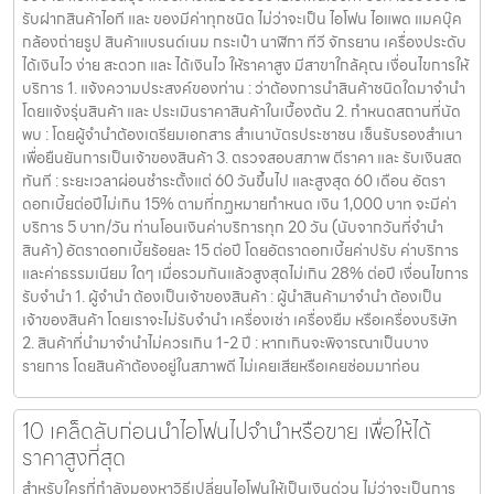
รับฝากสินค้าไอที และ ของมีค่าทุกชนิด ไม่ว่าจะเป็น ไอโฟน ไอแพด แมคบุ๊ค
กล้องถ่ายรูป สินค้าแบรนด์เนม กระเป๋า นาฬิกา ทีวี จักรยาน เครื่องประดับ
ได้เงินไว ง่าย สะดวก และ ได้เงินไว ให้ราคาสูง มีสาขาใกล้คุณ เงื่อนไขการให้
บริการ 1. แจ้งความประสงค์ของท่าน : ว่าต้องการนำสินค้าชนิดใดมาจำนำ
โดยแจ้งรุ่นสินค้า และ ประเมินราคาสินค้าในเบื้องต้น 2. กำหนดสถานที่นัด
พบ : โดยผู้จำนำต้องเตรียมเอกสาร สำเนาบัตรประชาชน เซ็นรับรองสำเนา
เพื่อยืนยันการเป็นเจ้าของสินค้า 3. ตรวจสอบสภาพ ตีราคา และ รับเงินสด
ทันที : ระยะเวลาผ่อนชำระตั้งแต่ 60 วันขึ้นไป และสูงสุด 60 เดือน อัตรา
ดอกเบี้ยต่อปีไม่เกิน 15% ตามที่กฏหมายกำหนด เงิน 1,000 บาท จะมีค่า
บริการ 5 บาท/วัน ท่านโอนเงินค่าบริการทุก 20 วัน (นับจากวันที่จำนำ
สินค้า) อัตราดอกเบี้ยร้อยละ 15 ต่อปี โดยอัตราดอกเบี้ยค่าปรับ ค่าบริการ
และค่าธรรมเนียม ใดๆ เมื่อรวมกันแล้วสูงสุดไม่เกิน 28% ต่อปี เงื่อนไขการ
รับจำนำ 1. ผู้จำนำ ต้องเป็นเจ้าของสินค้า : ผู้นำสินค้ามาจำนำ ต้องเป็น
เจ้าของสินค้า โดยเราจะไม่รับจำนำ เครื่องเช่า เครื่องยืม หรือเครื่องบริษัท
2. สินค้าที่นำมาจำนำไม่ควรเกิน 1-2 ปี : หากเกินจะพิจารณาเป็นบาง
รายการ โดยสินค้าต้องอยู่ในสภาพดี ไม่เคยเสียหรือเคยซ่อมมาก่อน
10 เคล็ดลับก่อนนำไอโฟนไปจำนำหรือขาย เพื่อให้ได้
ราคาสูงที่สุด
สำหรับใครที่กำลังมองหาวิธีเปลี่ยนไอโฟนให้เป็นเงินด่วน ไม่ว่าจะเป็นการ