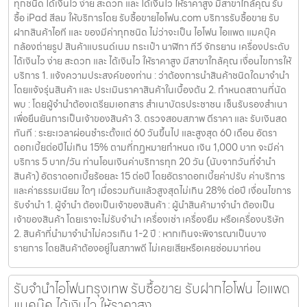
ทุกชนิด ได้เงินไว ง่าย สะดวก และ ได้เงินไว ให้ราคาสูง มีสาขาใกล้คุณ รับ
ซื้อ iPad สีลม ให้บริการโดย รับซื้อขายไอโฟน.com บริการรับซื้อขาย รับ
ฝากสินค้าไอที และ ของมีค่าทุกชนิด ไม่ว่าจะเป็น ไอโฟน ไอแพด แมคบุ๊ค
กล้องถ่ายรูป สินค้าแบรนด์เนม กระเป๋า นาฬิกา ทีวี จักรยาน เครื่องประดับ
ได้เงินไว ง่าย สะดวก และ ได้เงินไว ให้ราคาสูง มีสาขาใกล้คุณ เงื่อนไขการให้
บริการ 1. แจ้งความประสงค์ของท่าน : ว่าต้องการนำสินค้าชนิดใดมาจำนำ
โดยแจ้งรุ่นสินค้า และ ประเมินราคาสินค้าในเบื้องต้น 2. กำหนดสถานที่นัด
พบ : โดยผู้จำนำต้องเตรียมเอกสาร สำเนาบัตรประชาชน เซ็นรับรองสำเนา
เพื่อยืนยันการเป็นเจ้าของสินค้า 3. ตรวจสอบสภาพ ตีราคา และ รับเงินสด
ทันที : ระยะเวลาผ่อนชำระตั้งแต่ 60 วันขึ้นไป และสูงสุด 60 เดือน อัตรา
ดอกเบี้ยต่อปีไม่เกิน 15% ตามที่กฏหมายกำหนด เงิน 1,000 บาท จะมีค่า
บริการ 5 บาท/วัน ท่านโอนเงินค่าบริการทุก 20 วัน (นับจากวันที่จำนำ
สินค้า) อัตราดอกเบี้ยร้อยละ 15 ต่อปี โดยอัตราดอกเบี้ยค่าปรับ ค่าบริการ
และค่าธรรมเนียม ใดๆ เมื่อรวมกันแล้วสูงสุดไม่เกิน 28% ต่อปี เงื่อนไขการ
รับจำนำ 1. ผู้จำนำ ต้องเป็นเจ้าของสินค้า : ผู้นำสินค้ามาจำนำ ต้องเป็น
เจ้าของสินค้า โดยเราจะไม่รับจำนำ เครื่องเช่า เครื่องยืม หรือเครื่องบริษัท
2. สินค้าที่นำมาจำนำไม่ควรเกิน 1-2 ปี : หากเกินจะพิจารณาเป็นบาง
รายการ โดยสินค้าต้องอยู่ในสภาพดี ไม่เคยเสียหรือเคยซ่อมมาก่อน
รับจำนำไอโฟนกรุงเทพ รับซื้อขาย รับฝากไอโฟน ไอแพด
แมคบุ๊ค ได้เงินไว ให้ราคาสูง