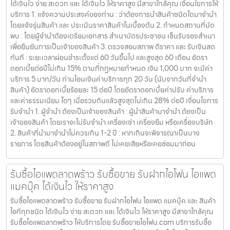
ได้เงินไว ง่าย สะดวก และ ได้เงินไว ให้ราคาสูง มีสาขาใกล้คุณ เงื่อนไขการให้
บริการ 1. แจ้งความประสงค์ของท่าน : ว่าต้องการนำสินค้าชนิดใดมาจำนำ
โดยแจ้งรุ่นสินค้า และ ประเมินราคาสินค้าในเบื้องต้น 2. กำหนดสถานที่นัด
พบ : โดยผู้จำนำต้องเตรียมเอกสาร สำเนาบัตรประชาชน เซ็นรับรองสำเนา
เพื่อยืนยันการเป็นเจ้าของสินค้า 3. ตรวจสอบสภาพ ตีราคา และ รับเงินสด
ทันที : ระยะเวลาผ่อนชำระตั้งแต่ 60 วันขึ้นไป และสูงสุด 60 เดือน อัตรา
ดอกเบี้ยต่อปีไม่เกิน 15% ตามที่กฏหมายกำหนด เงิน 1,000 บาท จะมีค่า
บริการ 5 บาท/วัน ท่านโอนเงินค่าบริการทุก 20 วัน (นับจากวันที่จำนำ
สินค้า) อัตราดอกเบี้ยร้อยละ 15 ต่อปี โดยอัตราดอกเบี้ยค่าปรับ ค่าบริการ
และค่าธรรมเนียม ใดๆ เมื่อรวมกันแล้วสูงสุดไม่เกิน 28% ต่อปี เงื่อนไขการ
รับจำนำ 1. ผู้จำนำ ต้องเป็นเจ้าของสินค้า : ผู้นำสินค้ามาจำนำ ต้องเป็น
เจ้าของสินค้า โดยเราจะไม่รับจำนำ เครื่องเช่า เครื่องยืม หรือเครื่องบริษัท
2. สินค้าที่นำมาจำนำไม่ควรเกิน 1-2 ปี : หากเกินจะพิจารณาเป็นบาง
รายการ โดยสินค้าต้องอยู่ในสภาพดี ไม่เคยเสียหรือเคยซ่อมมาก่อน
รับซื้อไอแพดลาดพร้าว รับซื้อขาย รับฝากไอโฟน ไอแพด
แมคบุ๊ค ได้เงินไว ให้ราคาสูง
รับซื้อไอแพดลาดพร้าว รับซื้อขาย รับฝากไอโฟน ไอแพด แมคบุ๊ค และ สินค้า
ไอทีทุกชนิด ได้เงินไว ง่าย สะดวก และ ได้เงินไว ให้ราคาสูง มีสาขาใกล้คุณ
รับซื้อไอแพดลาดพร้าว ให้บริการโดย รับซื้อขายไอโฟน.com บริการรับซื้อ