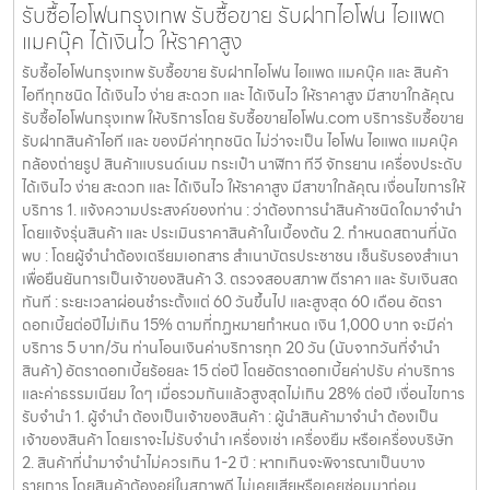
รับซื้อไอโฟนกรุงเทพ รับซื้อขาย รับฝากไอโฟน ไอแพด
แมคบุ๊ค ได้เงินไว ให้ราคาสูง
รับซื้อไอโฟนกรุงเทพ รับซื้อขาย รับฝากไอโฟน ไอแพด แมคบุ๊ค และ สินค้า
ไอทีทุกชนิด ได้เงินไว ง่าย สะดวก และ ได้เงินไว ให้ราคาสูง มีสาขาใกล้คุณ
รับซื้อไอโฟนกรุงเทพ ให้บริการโดย รับซื้อขายไอโฟน.com บริการรับซื้อขาย
รับฝากสินค้าไอที และ ของมีค่าทุกชนิด ไม่ว่าจะเป็น ไอโฟน ไอแพด แมคบุ๊ค
กล้องถ่ายรูป สินค้าแบรนด์เนม กระเป๋า นาฬิกา ทีวี จักรยาน เครื่องประดับ
ได้เงินไว ง่าย สะดวก และ ได้เงินไว ให้ราคาสูง มีสาขาใกล้คุณ เงื่อนไขการให้
บริการ 1. แจ้งความประสงค์ของท่าน : ว่าต้องการนำสินค้าชนิดใดมาจำนำ
โดยแจ้งรุ่นสินค้า และ ประเมินราคาสินค้าในเบื้องต้น 2. กำหนดสถานที่นัด
พบ : โดยผู้จำนำต้องเตรียมเอกสาร สำเนาบัตรประชาชน เซ็นรับรองสำเนา
เพื่อยืนยันการเป็นเจ้าของสินค้า 3. ตรวจสอบสภาพ ตีราคา และ รับเงินสด
ทันที : ระยะเวลาผ่อนชำระตั้งแต่ 60 วันขึ้นไป และสูงสุด 60 เดือน อัตรา
ดอกเบี้ยต่อปีไม่เกิน 15% ตามที่กฏหมายกำหนด เงิน 1,000 บาท จะมีค่า
บริการ 5 บาท/วัน ท่านโอนเงินค่าบริการทุก 20 วัน (นับจากวันที่จำนำ
สินค้า) อัตราดอกเบี้ยร้อยละ 15 ต่อปี โดยอัตราดอกเบี้ยค่าปรับ ค่าบริการ
และค่าธรรมเนียม ใดๆ เมื่อรวมกันแล้วสูงสุดไม่เกิน 28% ต่อปี เงื่อนไขการ
รับจำนำ 1. ผู้จำนำ ต้องเป็นเจ้าของสินค้า : ผู้นำสินค้ามาจำนำ ต้องเป็น
เจ้าของสินค้า โดยเราจะไม่รับจำนำ เครื่องเช่า เครื่องยืม หรือเครื่องบริษัท
2. สินค้าที่นำมาจำนำไม่ควรเกิน 1-2 ปี : หากเกินจะพิจารณาเป็นบาง
รายการ โดยสินค้าต้องอยู่ในสภาพดี ไม่เคยเสียหรือเคยซ่อมมาก่อน