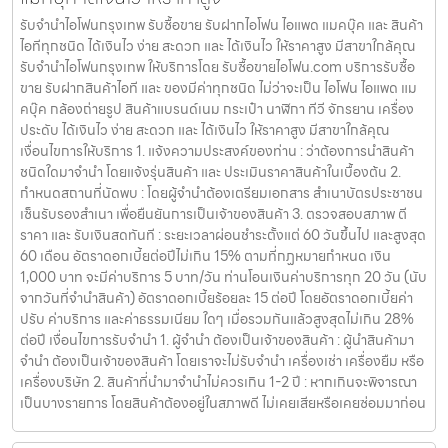
รับจำนำไอโฟนกรุงเทพ รับซื้อขาย รับฝากไอโฟน ไอแพด แมคบุ๊ค และ สินค้า
ไอทีทุกชนิด ได้เงินไว ง่าย สะดวก และ ได้เงินไว ให้ราคาสูง มีสาขาใกล้คุณ
รับจำนำไอโฟนกรุงเทพ ให้บริการโดย รับซื้อขายไอโฟน.com บริการรับซื้อ
ขาย รับฝากสินค้าไอที และ ของมีค่าทุกชนิด ไม่ว่าจะเป็น ไอโฟน ไอแพด แม
คบุ๊ค กล้องถ่ายรูป สินค้าแบรนด์เนม กระเป๋า นาฬิกา ทีวี จักรยาน เครื่อง
ประดับ ได้เงินไว ง่าย สะดวก และ ได้เงินไว ให้ราคาสูง มีสาขาใกล้คุณ
เงื่อนไขการให้บริการ 1. แจ้งความประสงค์ของท่าน : ว่าต้องการนำสินค้า
ชนิดใดมาจำนำ โดยแจ้งรุ่นสินค้า และ ประเมินราคาสินค้าในเบื้องต้น 2.
กำหนดสถานที่นัดพบ : โดยผู้จำนำต้องเตรียมเอกสาร สำเนาบัตรประชาชน
เซ็นรับรองสำเนา เพื่อยืนยันการเป็นเจ้าของสินค้า 3. ตรวจสอบสภาพ ตี
ราคา และ รับเงินสดทันที : ระยะเวลาผ่อนชำระตั้งแต่ 60 วันขึ้นไป และสูงสุด
60 เดือน อัตราดอกเบี้ยต่อปีไม่เกิน 15% ตามที่กฏหมายกำหนด เงิน
1,000 บาท จะมีค่าบริการ 5 บาท/วัน ท่านโอนเงินค่าบริการทุก 20 วัน (นับ
จากวันที่จำนำสินค้า) อัตราดอกเบี้ยร้อยละ 15 ต่อปี โดยอัตราดอกเบี้ยค่า
ปรับ ค่าบริการ และค่าธรรมเนียม ใดๆ เมื่อรวมกันแล้วสูงสุดไม่เกิน 28%
ต่อปี เงื่อนไขการรับจำนำ 1. ผู้จำนำ ต้องเป็นเจ้าของสินค้า : ผู้นำสินค้ามา
จำนำ ต้องเป็นเจ้าของสินค้า โดยเราจะไม่รับจำนำ เครื่องเช่า เครื่องยืม หรือ
เครื่องบริษัท 2. สินค้าที่นำมาจำนำไม่ควรเกิน 1-2 ปี : หากเกินจะพิจารณา
เป็นบางรายการ โดยสินค้าต้องอยู่ในสภาพดี ไม่เคยเสียหรือเคยซ่อมมาก่อน