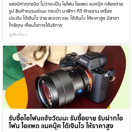
ของมีค่าทุกชนิด ไม่ว่าจะเป็น ไอโฟน ไอแพด แมคบุ๊ค กล้องถ่าย
รูป สินค้าแบรนด์เนม กระเป๋า นาฬิกา ทีวี จักรยาน เครื่อง
ประดับ ได้เงินไว ง่าย สะดวก และ ได้เงินไว ให้ราคาสูง มีสาขา
ใกล้คุณ เงื่อนไขการให้บริการ
ดูเพิ่มเติม »
รับซื้อไอโฟนแจ้งวัฒนะ รับซื้อขาย รับฝากไอ
โฟน ไอแพด แมคบุ๊ค ได้เงินไว ให้ราคาสูง