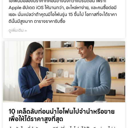
ไอโฟนมือสองมีราคาที่ค่อนข้างนิ่งกว่าแบรนด์อื่น เพราะ
Apple อัปเดต iOS ให้นานกว่า, อะไหล่หาง่าย, และคนซื้อต่อมี
เยอะ นั่นแปลว่าถ้าคุณมีไอโฟนรุ่น 15 ขึ้นไป โอกาสที่จะได้ราคา
ดีนั้นมีสูงมาก ตารางราคารับซื้อ
ดูเพิ่มเติม »
10 เคล็ดลับก่อนนำไอโฟนไปจำนำหรือขาย
เพื่อให้ได้ราคาสูงที่สุด