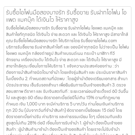
รับซื้อไอโฟนมือสองบางรัก รับซื้อขาย รับฝากไอโฟน ไอ
แพด แมคบุ๊ค ได้เงินไว ให้ราคาสูง
รับซื้อไอโฟนมือสองบางรัก รับซื้อขาย รับฝากไอโฟน ไอแพด แมคบุ๊ค และ
สินค้าไอทีทุกชนิด ได้เงินไว ง่าย สะดวก และ ได้เงินไว ให้ราคาสูง มีสาขาใกล้
คุณ รับซื้อไอโฟนมือสองบางรัก ให้บริการโดย รับซื้อขายไอโฟน.com
บริการรับซื้อขาย รับฝากสินค้าไอที และ ของมีค่าทุกชนิด ไม่ว่าจะเป็น ไอโฟน
ไอแพด แมคบุ๊ค กล้องถ่ายรูป สินค้าแบรนด์เนม กระเป๋า นาฬิกา ทีวี
จักรยาน เครื่องประดับ ได้เงินไว ง่าย สะดวก และ ได้เงินไว ให้ราคาสูง มี
สาขาใกล้คุณ เงื่อนไขการให้บริการ 1. แจ้งความประสงค์ของท่าน : ว่า
ต้องการนำสินค้าชนิดใดมาจำนำ โดยแจ้งรุ่นสินค้า และ ประเมินราคาสินค้า
ในเบื้องต้น 2. กำหนดสถานที่นัดพบ : โดยผู้จำนำต้องเตรียมเอกสาร สำเนา
บัตรประชาชน เซ็นรับรองสำเนา เพื่อยืนยันการเป็นเจ้าของสินค้า 3. ตรวจ
สอบสภาพ ตีราคา และ รับเงินสดทันที : ระยะเวลาผ่อนชำระตั้งแต่ 60 วันขึ้น
ไป และสูงสุด 60 เดือน อัตราดอกเบี้ยต่อปีไม่เกิน 15% ตามที่กฏหมาย
กำหนด เงิน 1,000 บาท จะมีค่าบริการ 5 บาท/วัน ท่านโอนเงินค่าบริการ
ทุก 20 วัน (นับจากวันที่จำนำสินค้า) อัตราดอกเบี้ยร้อยละ 15 ต่อปี โดย
อัตราดอกเบี้ยค่าปรับ ค่าบริการ และค่าธรรมเนียม ใดๆ เมื่อรวมกันแล้ว
สูงสุดไม่เกิน 28% ต่อปี เงื่อนไขการรับจำนำ 1. ผู้จำนำ ต้องเป็นเจ้าของ
สินค้า : ผู้นำสินค้ามาจำนำ ต้องเป็นเจ้าของสินค้า โดยเราจะไม่รับจำนำ