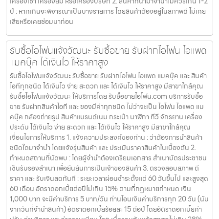
เครื่องเช่า เครื่องยืม หรือเครื่องบริษัท 2. สินค้าที่นำมาจำนำไม่ควรเกิน 1-2
ปี : หากเกินจะพิจารณาเป็นบางรายการ โดยสินค้าต้องอยู่ในสภาพดี ไม่เคย
เสียหรือเคยซ่อมมาก่อน
รับซื้อไอโฟนแจ้งวัฒนะ รับซื้อขาย รับฝากไอโฟน ไอแพด
แมคบุ๊ค ได้เงินไว ให้ราคาสูง
รับซื้อไอโฟนแจ้งวัฒนะ รับซื้อขาย รับฝากไอโฟน ไอแพด แมคบุ๊ค และ สินค้า
ไอทีทุกชนิด ได้เงินไว ง่าย สะดวก และ ได้เงินไว ให้ราคาสูง มีสาขาใกล้คุณ
รับซื้อไอโฟนแจ้งวัฒนะ ให้บริการโดย รับซื้อขายไอโฟน.com บริการรับซื้อ
ขาย รับฝากสินค้าไอที และ ของมีค่าทุกชนิด ไม่ว่าจะเป็น ไอโฟน ไอแพด แม
คบุ๊ค กล้องถ่ายรูป สินค้าแบรนด์เนม กระเป๋า นาฬิกา ทีวี จักรยาน เครื่อง
ประดับ ได้เงินไว ง่าย สะดวก และ ได้เงินไว ให้ราคาสูง มีสาขาใกล้คุณ
เงื่อนไขการให้บริการ 1. แจ้งความประสงค์ของท่าน : ว่าต้องการนำสินค้า
ชนิดใดมาจำนำ โดยแจ้งรุ่นสินค้า และ ประเมินราคาสินค้าในเบื้องต้น 2.
กำหนดสถานที่นัดพบ : โดยผู้จำนำต้องเตรียมเอกสาร สำเนาบัตรประชาชน
เซ็นรับรองสำเนา เพื่อยืนยันการเป็นเจ้าของสินค้า 3. ตรวจสอบสภาพ ตี
ราคา และ รับเงินสดทันที : ระยะเวลาผ่อนชำระตั้งแต่ 60 วันขึ้นไป และสูงสุด
60 เดือน อัตราดอกเบี้ยต่อปีไม่เกิน 15% ตามที่กฏหมายกำหนด เงิน
1,000 บาท จะมีค่าบริการ 5 บาท/วัน ท่านโอนเงินค่าบริการทุก 20 วัน (นับ
จากวันที่จำนำสินค้า) อัตราดอกเบี้ยร้อยละ 15 ต่อปี โดยอัตราดอกเบี้ยค่า