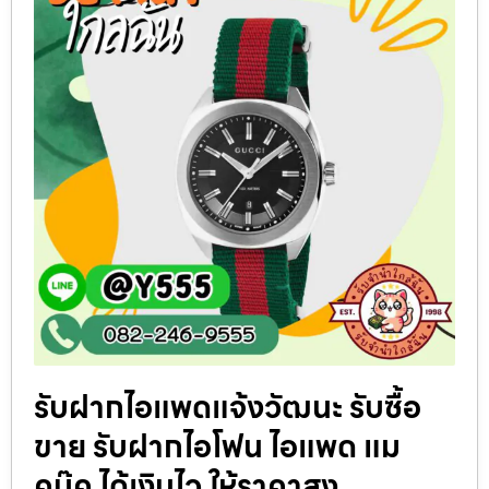
รับฝากไอแพดแจ้งวัฒนะ รับซื้อ
ขาย รับฝากไอโฟน ไอแพด แม
คบุ๊ค ได้เงินไว ให้ราคาสูง