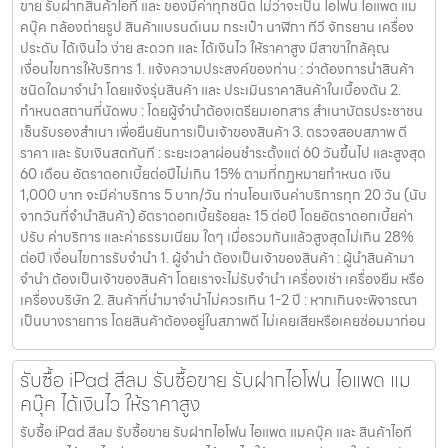
ขาย รับฝากสินค้าไอที และ ของมีค่าทุกชนิด ไม่ว่าจะเป็น ไอโฟน ไอแพด แม
คบุ๊ค กล้องถ่ายรูป สินค้าแบรนด์เนม กระเป๋า นาฬิกา ทีวี จักรยาน เครื่อง
ประดับ ได้เงินไว ง่าย สะดวก และ ได้เงินไว ให้ราคาสูง มีสาขาใกล้คุณ
เงื่อนไขการให้บริการ 1. แจ้งความประสงค์ของท่าน : ว่าต้องการนำสินค้า
ชนิดใดมาจำนำ โดยแจ้งรุ่นสินค้า และ ประเมินราคาสินค้าในเบื้องต้น 2.
กำหนดสถานที่นัดพบ : โดยผู้จำนำต้องเตรียมเอกสาร สำเนาบัตรประชาชน
เซ็นรับรองสำเนา เพื่อยืนยันการเป็นเจ้าของสินค้า 3. ตรวจสอบสภาพ ตี
ราคา และ รับเงินสดทันที : ระยะเวลาผ่อนชำระตั้งแต่ 60 วันขึ้นไป และสูงสุด
60 เดือน อัตราดอกเบี้ยต่อปีไม่เกิน 15% ตามที่กฏหมายกำหนด เงิน
1,000 บาท จะมีค่าบริการ 5 บาท/วัน ท่านโอนเงินค่าบริการทุก 20 วัน (นับ
จากวันที่จำนำสินค้า) อัตราดอกเบี้ยร้อยละ 15 ต่อปี โดยอัตราดอกเบี้ยค่า
ปรับ ค่าบริการ และค่าธรรมเนียม ใดๆ เมื่อรวมกันแล้วสูงสุดไม่เกิน 28%
ต่อปี เงื่อนไขการรับจำนำ 1. ผู้จำนำ ต้องเป็นเจ้าของสินค้า : ผู้นำสินค้ามา
จำนำ ต้องเป็นเจ้าของสินค้า โดยเราจะไม่รับจำนำ เครื่องเช่า เครื่องยืม หรือ
เครื่องบริษัท 2. สินค้าที่นำมาจำนำไม่ควรเกิน 1-2 ปี : หากเกินจะพิจารณา
เป็นบางรายการ โดยสินค้าต้องอยู่ในสภาพดี ไม่เคยเสียหรือเคยซ่อมมาก่อน
รับซื้อ iPad สีลม รับซื้อขาย รับฝากไอโฟน ไอแพด แม
คบุ๊ค ได้เงินไว ให้ราคาสูง
รับซื้อ iPad สีลม รับซื้อขาย รับฝากไอโฟน ไอแพด แมคบุ๊ค และ สินค้าไอที