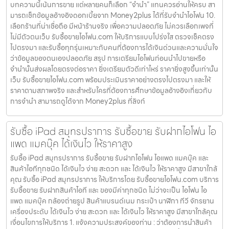
บทความนี้เน้นการขาย แต่หลายคนก็เลือก “จำนำ” แทนควรอ่านให้ครบ สา
มารถเช็กข้อมูลอ้างอิงดอกเบี้ยจาก Money2plus ได้ที่รับจำนำไอโฟน 10.
เลือกร้านที่น่าเชื่อถือ มีหน้าร้านจริง เพื่อความปลอดภัย ไม่ควรเลือกเพจที่
ไม่มีตัวตนเว็บ รับซื้อขายไอโฟน.com ให้บริการแบบโปร่งใส ตรวจเช็คตรง
ไปตรงมา และรับซื้อทุกรุ่นเหมาะกับคนที่ต้องการได้เงินด่วนและความมั่นใจ
ว่าข้อมูลของตนเองปลอดภัย สรุป การเตรียมไอโฟนก่อนนำไปขายหรือ
จำนำนั้นส่งผลโดยตรงต่อราคา ยิ่งเตรียมตัวดีเท่าไหร่ ราคายิ่งสูงขึ้นเท่านั้น
เว็บ รับซื้อขายไอโฟน.com พร้อมประเมินราคาอย่างตรงไปตรงมา และให้
ราคาตามสภาพจริง และสำหรับใครที่ต้องการศึกษาข้อมูลอ้างอิงเกี่ยวกับ
การจำนำ สามารถดูได้จาก Money2plus ที่ลิงก์
รับซื้อ iPad สมุทรปราการ รับซื้อขาย รับฝากไอโฟน ไอ
แพด แมคบุ๊ค ได้เงินไว ให้ราคาสูง
รับซื้อ iPad สมุทรปราการ รับซื้อขาย รับฝากไอโฟน ไอแพด แมคบุ๊ค และ
สินค้าไอทีทุกชนิด ได้เงินไว ง่าย สะดวก และ ได้เงินไว ให้ราคาสูง มีสาขาใกล้
คุณ รับซื้อ iPad สมุทรปราการ ให้บริการโดย รับซื้อขายไอโฟน.com บริการ
รับซื้อขาย รับฝากสินค้าไอที และ ของมีค่าทุกชนิด ไม่ว่าจะเป็น ไอโฟน ไอ
แพด แมคบุ๊ค กล้องถ่ายรูป สินค้าแบรนด์เนม กระเป๋า นาฬิกา ทีวี จักรยาน
เครื่องประดับ ได้เงินไว ง่าย สะดวก และ ได้เงินไว ให้ราคาสูง มีสาขาใกล้คุณ
เงื่อนไขการให้บริการ 1. แจ้งความประสงค์ของท่าน : ว่าต้องการนำสินค้า