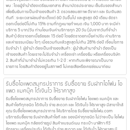
พบ : โดยผู้จำนำต้องเตรียมเอกสาร สำเนาบัตรประชาชน เซ็นรับรองสำเนา
เพื่อยืนยันการเป็นเจ้าของสินค้า 3. ตรวจสอบสภาพ ตีราคา และ รับเงินสด
ทันที : ระยะเวลาผ่อนชำระตั้งแต่ 60 วันขึ้นไป และสูงสุด 60 เดือน อัตรา
ดอกเบี้ยต่อปีไม่เกิน 15% ตามที่กฏหมายกำหนด เงิน 1,000 บาท จะมีค่า
บริการ 5 บาท/วัน ท่านโอนเงินค่าบริการทุก 20 วัน (นับจากวันที่จำนำ
สินค้า) อัตราดอกเบี้ยร้อยละ 15 ต่อปี โดยอัตราดอกเบี้ยค่าปรับ ค่าบริการ
และค่าธรรมเนียม ใดๆ เมื่อรวมกันแล้วสูงสุดไม่เกิน 28% ต่อปี เงื่อนไขการ
รับจำนำ 1. ผู้จำนำ ต้องเป็นเจ้าของสินค้า : ผู้นำสินค้ามาจำนำ ต้องเป็น
เจ้าของสินค้า โดยเราจะไม่รับจำนำ เครื่องเช่า เครื่องยืม หรือเครื่องบริษัท
2. สินค้าที่นำมาจำนำไม่ควรเกิน 1-2 ปี : หากเกินจะพิจารณาเป็นบาง
รายการ โดยสินค้าต้องอยู่ในสภาพดี ไม่เคยเสียหรือเคยซ่อมมาก่อน
รับซื้อไอแพดสมุทรปราการ รับซื้อขาย รับฝากไอโฟน ไอ
แพด แมคบุ๊ค ได้เงินไว ให้ราคาสูง
รับซื้อไอแพดสมุทรปราการ รับซื้อขาย รับฝากไอโฟน ไอแพด แมคบุ๊ค และ
สินค้าไอทีทุกชนิด ได้เงินไว ง่าย สะดวก และ ได้เงินไว ให้ราคาสูง มีสาขาใกล้
คุณ รับซื้อไอแพดสมุทรปราการ ให้บริการโดย รับซื้อขายไอโฟน.com
บริการรับซื้อขาย รับฝากสินค้าไอที และ ของมีค่าทุกชนิด ไม่ว่าจะเป็น ไอโฟน
ไอแพด แมคบุ๊ค กล้องถ่ายรูป สินค้าแบรนด์เนม กระเป๋า นาฬิกา ทีวี
จักรยาน เครื่องประดับ ได้เงินไว ง่าย สะดวก และ ได้เงินไว ให้ราคาสูง มี