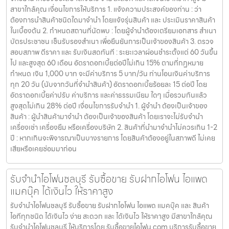
สาขาใกล้คุณ เงื่อนไขการให้บริการ 1. แจ้งความประสงค์ของท่าน : ว่า
ต้องการนำสินค้าชนิดใดมาจำนำ โดยแจ้งรุ่นสินค้า และ ประเมินราคาสินค้า
ในเบื้องต้น 2. กำหนดสถานที่นัดพบ : โดยผู้จำนำต้องเตรียมเอกสาร สำเนา
บัตรประชาชน เซ็นรับรองสำเนา เพื่อยืนยันการเป็นเจ้าของสินค้า 3. ตรวจ
สอบสภาพ ตีราคา และ รับเงินสดทันที : ระยะเวลาผ่อนชำระตั้งแต่ 60 วันขึ้น
ไป และสูงสุด 60 เดือน อัตราดอกเบี้ยต่อปีไม่เกิน 15% ตามที่กฏหมาย
กำหนด เงิน 1,000 บาท จะมีค่าบริการ 5 บาท/วัน ท่านโอนเงินค่าบริการ
ทุก 20 วัน (นับจากวันที่จำนำสินค้า) อัตราดอกเบี้ยร้อยละ 15 ต่อปี โดย
อัตราดอกเบี้ยค่าปรับ ค่าบริการ และค่าธรรมเนียม ใดๆ เมื่อรวมกันแล้ว
สูงสุดไม่เกิน 28% ต่อปี เงื่อนไขการรับจำนำ 1. ผู้จำนำ ต้องเป็นเจ้าของ
สินค้า : ผู้นำสินค้ามาจำนำ ต้องเป็นเจ้าของสินค้า โดยเราจะไม่รับจำนำ
เครื่องเช่า เครื่องยืม หรือเครื่องบริษัท 2. สินค้าที่นำมาจำนำไม่ควรเกิน 1-2
ปี : หากเกินจะพิจารณาเป็นบางรายการ โดยสินค้าต้องอยู่ในสภาพดี ไม่เคย
เสียหรือเคยซ่อมมาก่อน
รับจำนำไอโฟนชลบุรี รับซื้อขาย รับฝากไอโฟน ไอแพด
แมคบุ๊ค ได้เงินไว ให้ราคาสูง
รับจำนำไอโฟนชลบุรี รับซื้อขาย รับฝากไอโฟน ไอแพด แมคบุ๊ค และ สินค้า
ไอทีทุกชนิด ได้เงินไว ง่าย สะดวก และ ได้เงินไว ให้ราคาสูง มีสาขาใกล้คุณ
รับจำนำไอโฟนชลบุรี ให้บริการโดย รับซื้อขายไอโฟน.com บริการรับซื้อขาย