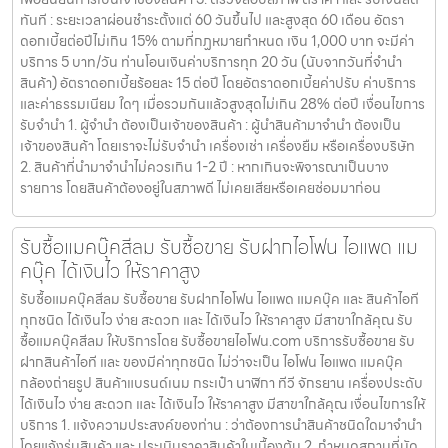
ทันที : ระยะเวลาผ่อนชำระตั้งแต่ 60 วันขึ้นไป และสูงสุด 60 เดือน อัตรา
ดอกเบี้ยต่อปีไม่เกิน 15% ตามที่กฏหมายกำหนด เงิน 1,000 บาท จะมีค่า
บริการ 5 บาท/วัน ท่านโอนเงินค่าบริการทุก 20 วัน (นับจากวันที่จำนำ
สินค้า) อัตราดอกเบี้ยร้อยละ 15 ต่อปี โดยอัตราดอกเบี้ยค่าปรับ ค่าบริการ
และค่าธรรมเนียม ใดๆ เมื่อรวมกันแล้วสูงสุดไม่เกิน 28% ต่อปี เงื่อนไขการ
รับจำนำ 1. ผู้จำนำ ต้องเป็นเจ้าของสินค้า : ผู้นำสินค้ามาจำนำ ต้องเป็น
เจ้าของสินค้า โดยเราจะไม่รับจำนำ เครื่องเช่า เครื่องยืม หรือเครื่องบริษัท
2. สินค้าที่นำมาจำนำไม่ควรเกิน 1-2 ปี : หากเกินจะพิจารณาเป็นบาง
รายการ โดยสินค้าต้องอยู่ในสภาพดี ไม่เคยเสียหรือเคยซ่อมมาก่อน
รับซื้อแมคบุ๊คสีลม รับซื้อขาย รับฝากไอโฟน ไอแพด แม
คบุ๊ค ได้เงินไว ให้ราคาสูง
รับซื้อแมคบุ๊คสีลม รับซื้อขาย รับฝากไอโฟน ไอแพด แมคบุ๊ค และ สินค้าไอที
ทุกชนิด ได้เงินไว ง่าย สะดวก และ ได้เงินไว ให้ราคาสูง มีสาขาใกล้คุณ รับ
ซื้อแมคบุ๊คสีลม ให้บริการโดย รับซื้อขายไอโฟน.com บริการรับซื้อขาย รับ
ฝากสินค้าไอที และ ของมีค่าทุกชนิด ไม่ว่าจะเป็น ไอโฟน ไอแพด แมคบุ๊ค
กล้องถ่ายรูป สินค้าแบรนด์เนม กระเป๋า นาฬิกา ทีวี จักรยาน เครื่องประดับ
ได้เงินไว ง่าย สะดวก และ ได้เงินไว ให้ราคาสูง มีสาขาใกล้คุณ เงื่อนไขการให้
บริการ 1. แจ้งความประสงค์ของท่าน : ว่าต้องการนำสินค้าชนิดใดมาจำนำ
โดยแจ้งรุ่นสินค้า และ ประเมินราคาสินค้าในเบื้องต้น 2. กำหนดสถานที่นัด