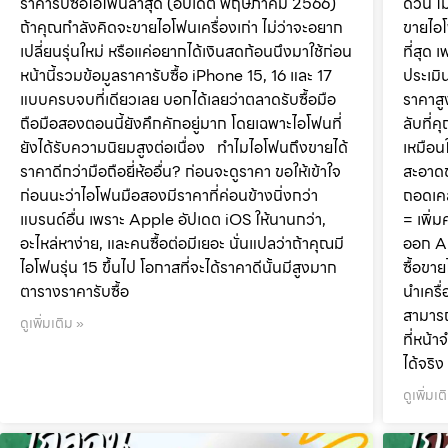
ราคารับซื้อไอโฟนล่าสุด (อัปเดต พฤษภาคม 2566)
ด่วน ไ
ถ้าคุณกำลังคิดจะขายไอโฟนเครื่องเก่า ไม่ว่าจะอยาก
ขายไอโ
เปลี่ยนรุ่นใหม่ หรือแค่อยากได้เงินสดก้อนนึงมาใช้ก่อน
ที่สุด
หน้านี้รวมข้อมูลราคารับซื้อ iPhone 15, 16 และ 17
ประเมิ
แบบครบจบที่เดียวเลย บอกได้เลยว่าตลาดรับซื้อมือ
ราคาสู
ถือมือสองตอนนี้ยังคึกคักอยู่มาก โดยเฉพาะไอโฟนที่
ลับที่
ยังได้รับความนิยมสูงต่อเนื่อง ทำไมไอโฟนถึงขายได้
เหมือน
ราคาดีกว่ามือถือยี่ห้ออื่น? ก่อนจะดูราคา ขอให้เข้าใจ
สะอาดข
ก่อนนะว่าไอโฟนมือสองมีราคาที่ค่อนข้างนิ่งกว่า
ถอดเคส
แบรนด์อื่น เพราะ Apple อัปเดต iOS ให้นานกว่า,
= เพิ่
อะไหล่หาง่าย, และคนซื้อต่อมีเยอะ นั่นแปลว่าถ้าคุณมี
ออก Ap
ไอโฟนรุ่น 15 ขึ้นไป โอกาสที่จะได้ราคาดีนั้นมีสูงมาก
ซื้อขา
ตารางราคารับซื้อ
นำเครื
สามารถ
ดูเพิ่มเติม »
ที่หน้
ได้จริ
ดูเพิ่มเต