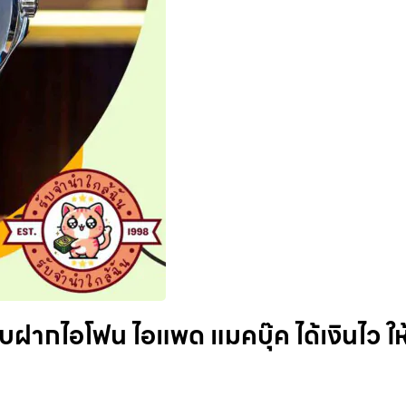
บฝากไอโฟน ไอแพด แมคบุ๊ค ได้เงินไว ให