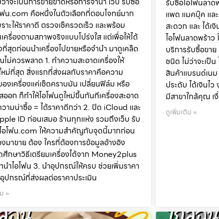
ม่ว่าจะเป็นการขายขาดหรือการจำนำ เว็บ รับซื้อ
รับซื้อไอโฟนลาดพ
ฟน.com คือหนึ่งในตัวเลือกที่ตอบโจทย์มาก
แพด แมคบุ๊ค และ ส
 เพราะให้ราคาดี ตรวจเช็ครวดเร็ว และพร้อม
สะดวก และ ได้เงิน
นเครื่องตามสภาพจริงแบบโปร่งใส แต่เพื่อให้ได้
ไอโฟนลาดพร้าว ใ
งที่สุดก่อนนำเครื่องไปขายหรือจำนำ มาดูเคล็ด
บริการรับซื้อขาย
คุณไม่ควรพลาด 1. ทำความสะอาดเครื่องให้
ชนิด ไม่ว่าจะเป็
ใหม่ที่สุด สิ่งแรกที่ส่งผลกับราคาคือความ
สินค้าแบรนด์เนม ก
องเครื่องแค่เช็ดคราบมัน เปลี่ยนฟิล์ม หรือ
ประดับ ได้เงินไว 
ออก ก็ทำให้ไอโฟนดูใหม่ขึ้นทันทีเครื่องสะอาด
มีสาขาใกล้คุณ เง
มความน่าซื้อ = ได้ราคาดีกว่า 2. ปิด iCloud และ
ดูเพิ่มเติม »
ple ID ก่อนเสมอ ร้านทุกแห่ง รวมถึงเว็บ รับ
ยไอโฟน.com ให้ความสำคัญกับจุดนี้มากก่อน
่องมาขาย ต้อง ใครที่ต้องการข้อมูลอ้างอิง
ศึกษาวิธีเตรียมเครื่องได้จาก Money2plus
าจำนำไอโฟน 3. นำอุปกรณ์ให้ครบ ช่วยเพิ่มราคา
ง อุปกรณ์ที่ส่งผลต่อราคาประเมิน
ิม »