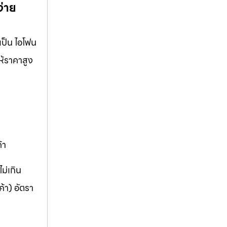
ง่าย
เป็น ไอโฟน
ให้ราคาสูง
้า
ม่เกิน
้า) อัตรา