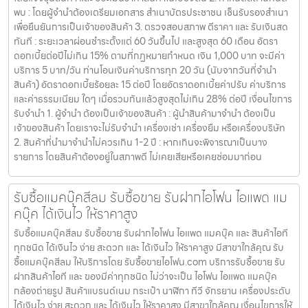
พบ : โดยผู้จำนำต้องเตรียมเอกสาร สำเนาบัตรประชาชน เซ็นรับรองสำเนา
เพื่อยืนยันการเป็นเจ้าของสินค้า 3. ตรวจสอบสภาพ ตีราคา และ รับเงินสด
ทันที : ระยะเวลาผ่อนชำระตั้งแต่ 60 วันขึ้นไป และสูงสุด 60 เดือน อัตรา
ดอกเบี้ยต่อปีไม่เกิน 15% ตามที่กฏหมายกำหนด เงิน 1,000 บาท จะมีค่า
บริการ 5 บาท/วัน ท่านโอนเงินค่าบริการทุก 20 วัน (นับจากวันที่จำนำ
สินค้า) อัตราดอกเบี้ยร้อยละ 15 ต่อปี โดยอัตราดอกเบี้ยค่าปรับ ค่าบริการ
และค่าธรรมเนียม ใดๆ เมื่อรวมกันแล้วสูงสุดไม่เกิน 28% ต่อปี เงื่อนไขการ
รับจำนำ 1. ผู้จำนำ ต้องเป็นเจ้าของสินค้า : ผู้นำสินค้ามาจำนำ ต้องเป็น
เจ้าของสินค้า โดยเราจะไม่รับจำนำ เครื่องเช่า เครื่องยืม หรือเครื่องบริษัท
2. สินค้าที่นำมาจำนำไม่ควรเกิน 1-2 ปี : หากเกินจะพิจารณาเป็นบาง
รายการ โดยสินค้าต้องอยู่ในสภาพดี ไม่เคยเสียหรือเคยซ่อมมาก่อน
รับซื้อแมคบุ๊คสีลม รับซื้อขาย รับฝากไอโฟน ไอแพด แม
คบุ๊ค ได้เงินไว ให้ราคาสูง
รับซื้อแมคบุ๊คสีลม รับซื้อขาย รับฝากไอโฟน ไอแพด แมคบุ๊ค และ สินค้าไอที
ทุกชนิด ได้เงินไว ง่าย สะดวก และ ได้เงินไว ให้ราคาสูง มีสาขาใกล้คุณ รับ
ซื้อแมคบุ๊คสีลม ให้บริการโดย รับซื้อขายไอโฟน.com บริการรับซื้อขาย รับ
ฝากสินค้าไอที และ ของมีค่าทุกชนิด ไม่ว่าจะเป็น ไอโฟน ไอแพด แมคบุ๊ค
กล้องถ่ายรูป สินค้าแบรนด์เนม กระเป๋า นาฬิกา ทีวี จักรยาน เครื่องประดับ
ได้เงินไว ง่าย สะดวก และ ได้เงินไว ให้ราคาสูง มีสาขาใกล้คุณ เงื่อนไขการให้