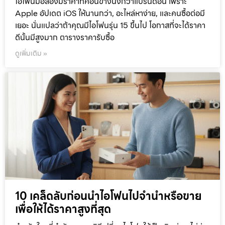
ไอโฟนมือสองมีราคาที่ค่อนข้างนิ่งกว่าแบรนด์อื่น เพราะ
Apple อัปเดต iOS ให้นานกว่า, อะไหล่หาง่าย, และคนซื้อต่อมี
เยอะ นั่นแปลว่าถ้าคุณมีไอโฟนรุ่น 15 ขึ้นไป โอกาสที่จะได้ราคา
ดีนั้นมีสูงมาก ตารางราคารับซื้อ
ดูเพิ่มเติม »
10 เคล็ดลับก่อนนำไอโฟนไปจำนำหรือขาย
เพื่อให้ได้ราคาสูงที่สุด