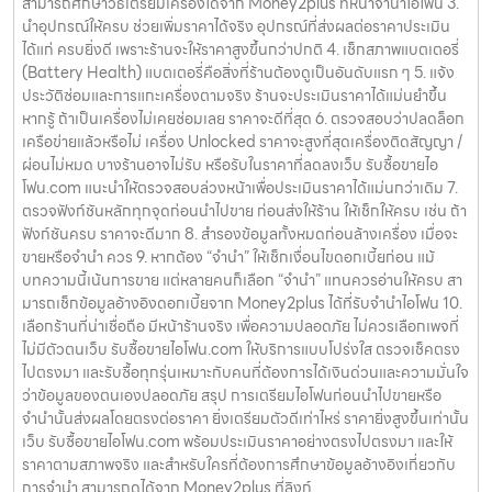
สามารถศึกษาวิธีเตรียมเครื่องได้จาก Money2plus ที่หน้าจำนำไอโฟน 3.
นำอุปกรณ์ให้ครบ ช่วยเพิ่มราคาได้จริง อุปกรณ์ที่ส่งผลต่อราคาประเมิน
ได้แก่ ครบยิ่งดี เพราะร้านจะให้ราคาสูงขึ้นกว่าปกติ 4. เช็กสภาพแบตเตอรี่
(Battery Health) แบตเตอรี่คือสิ่งที่ร้านต้องดูเป็นอันดับแรก ๆ 5. แจ้ง
ประวัติซ่อมและการแกะเครื่องตามจริง ร้านจะประเมินราคาได้แม่นยำขึ้น
หากรู้ ถ้าเป็นเครื่องไม่เคยซ่อมเลย ราคาจะดีที่สุด 6. ตรวจสอบว่าปลดล็อก
เครือข่ายแล้วหรือไม่ เครื่อง Unlocked ราคาจะสูงที่สุดเครื่องติดสัญญา /
ผ่อนไม่หมด บางร้านอาจไม่รับ หรือรับในราคาที่ลดลงเว็บ รับซื้อขายไอ
โฟน.com แนะนำให้ตรวจสอบล่วงหน้าเพื่อประเมินราคาได้แม่นกว่าเดิม 7.
ตรวจฟังก์ชันหลักทุกจุดก่อนนำไปขาย ก่อนส่งให้ร้าน ให้เช็กให้ครบ เช่น ถ้า
ฟังก์ชันครบ ราคาจะดีมาก 8. สำรองข้อมูลทั้งหมดก่อนล้างเครื่อง เมื่อจะ
ขายหรือจำนำ ควร 9. หากต้อง “จำนำ” ให้เช็กเงื่อนไขดอกเบี้ยก่อน แม้
บทความนี้เน้นการขาย แต่หลายคนก็เลือก “จำนำ” แทนควรอ่านให้ครบ สา
มารถเช็กข้อมูลอ้างอิงดอกเบี้ยจาก Money2plus ได้ที่รับจำนำไอโฟน 10.
เลือกร้านที่น่าเชื่อถือ มีหน้าร้านจริง เพื่อความปลอดภัย ไม่ควรเลือกเพจที่
ไม่มีตัวตนเว็บ รับซื้อขายไอโฟน.com ให้บริการแบบโปร่งใส ตรวจเช็คตรง
ไปตรงมา และรับซื้อทุกรุ่นเหมาะกับคนที่ต้องการได้เงินด่วนและความมั่นใจ
ว่าข้อมูลของตนเองปลอดภัย สรุป การเตรียมไอโฟนก่อนนำไปขายหรือ
จำนำนั้นส่งผลโดยตรงต่อราคา ยิ่งเตรียมตัวดีเท่าไหร่ ราคายิ่งสูงขึ้นเท่านั้น
เว็บ รับซื้อขายไอโฟน.com พร้อมประเมินราคาอย่างตรงไปตรงมา และให้
ราคาตามสภาพจริง และสำหรับใครที่ต้องการศึกษาข้อมูลอ้างอิงเกี่ยวกับ
การจำนำ สามารถดูได้จาก Money2plus ที่ลิงก์