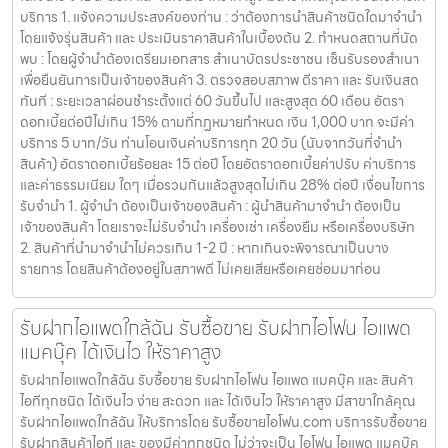
บริการ 1. แจ้งความประสงค์ของท่าน : ว่าต้องการนำสินค้าชนิดใดมาจำนำ
โดยแจ้งรุ่นสินค้า และ ประเมินราคาสินค้าในเบื้องต้น 2. กำหนดสถานที่นัด
พบ : โดยผู้จำนำต้องเตรียมเอกสาร สำเนาบัตรประชาชน เซ็นรับรองสำเนา
เพื่อยืนยันการเป็นเจ้าของสินค้า 3. ตรวจสอบสภาพ ตีราคา และ รับเงินสด
ทันที : ระยะเวลาผ่อนชำระตั้งแต่ 60 วันขึ้นไป และสูงสุด 60 เดือน อัตรา
ดอกเบี้ยต่อปีไม่เกิน 15% ตามที่กฏหมายกำหนด เงิน 1,000 บาท จะมีค่า
บริการ 5 บาท/วัน ท่านโอนเงินค่าบริการทุก 20 วัน (นับจากวันที่จำนำ
สินค้า) อัตราดอกเบี้ยร้อยละ 15 ต่อปี โดยอัตราดอกเบี้ยค่าปรับ ค่าบริการ
และค่าธรรมเนียม ใดๆ เมื่อรวมกันแล้วสูงสุดไม่เกิน 28% ต่อปี เงื่อนไขการ
รับจำนำ 1. ผู้จำนำ ต้องเป็นเจ้าของสินค้า : ผู้นำสินค้ามาจำนำ ต้องเป็น
เจ้าของสินค้า โดยเราจะไม่รับจำนำ เครื่องเช่า เครื่องยืม หรือเครื่องบริษัท
2. สินค้าที่นำมาจำนำไม่ควรเกิน 1-2 ปี : หากเกินจะพิจารณาเป็นบาง
รายการ โดยสินค้าต้องอยู่ในสภาพดี ไม่เคยเสียหรือเคยซ่อมมาก่อน
รับฝากไอแพดใกล้ฉัน รับซื้อขาย รับฝากไอโฟน ไอแพด
แมคบุ๊ค ได้เงินไว ให้ราคาสูง
รับฝากไอแพดใกล้ฉัน รับซื้อขาย รับฝากไอโฟน ไอแพด แมคบุ๊ค และ สินค้า
ไอทีทุกชนิด ได้เงินไว ง่าย สะดวก และ ได้เงินไว ให้ราคาสูง มีสาขาใกล้คุณ
รับฝากไอแพดใกล้ฉัน ให้บริการโดย รับซื้อขายไอโฟน.com บริการรับซื้อขาย
รับฝากสินค้าไอที และ ของมีค่าทุกชนิด ไม่ว่าจะเป็น ไอโฟน ไอแพด แมคบุ๊ค