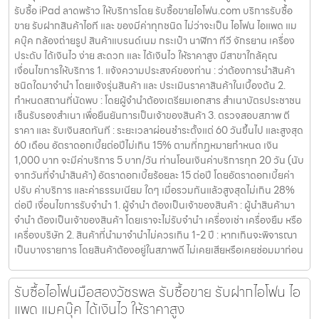
รับซื้อ iPad ลาดพร้าว ให้บริการโดย รับซื้อขายไอโฟน.com บริการรับซื้อ
ขาย รับฝากสินค้าไอที และ ของมีค่าทุกชนิด ไม่ว่าจะเป็น ไอโฟน ไอแพด แม
คบุ๊ค กล้องถ่ายรูป สินค้าแบรนด์เนม กระเป๋า นาฬิกา ทีวี จักรยาน เครื่อง
ประดับ ได้เงินไว ง่าย สะดวก และ ได้เงินไว ให้ราคาสูง มีสาขาใกล้คุณ
เงื่อนไขการให้บริการ 1. แจ้งความประสงค์ของท่าน : ว่าต้องการนำสินค้า
ชนิดใดมาจำนำ โดยแจ้งรุ่นสินค้า และ ประเมินราคาสินค้าในเบื้องต้น 2.
กำหนดสถานที่นัดพบ : โดยผู้จำนำต้องเตรียมเอกสาร สำเนาบัตรประชาชน
เซ็นรับรองสำเนา เพื่อยืนยันการเป็นเจ้าของสินค้า 3. ตรวจสอบสภาพ ตี
ราคา และ รับเงินสดทันที : ระยะเวลาผ่อนชำระตั้งแต่ 60 วันขึ้นไป และสูงสุด
60 เดือน อัตราดอกเบี้ยต่อปีไม่เกิน 15% ตามที่กฏหมายกำหนด เงิน
1,000 บาท จะมีค่าบริการ 5 บาท/วัน ท่านโอนเงินค่าบริการทุก 20 วัน (นับ
จากวันที่จำนำสินค้า) อัตราดอกเบี้ยร้อยละ 15 ต่อปี โดยอัตราดอกเบี้ยค่า
ปรับ ค่าบริการ และค่าธรรมเนียม ใดๆ เมื่อรวมกันแล้วสูงสุดไม่เกิน 28%
ต่อปี เงื่อนไขการรับจำนำ 1. ผู้จำนำ ต้องเป็นเจ้าของสินค้า : ผู้นำสินค้ามา
จำนำ ต้องเป็นเจ้าของสินค้า โดยเราจะไม่รับจำนำ เครื่องเช่า เครื่องยืม หรือ
เครื่องบริษัท 2. สินค้าที่นำมาจำนำไม่ควรเกิน 1-2 ปี : หากเกินจะพิจารณา
เป็นบางรายการ โดยสินค้าต้องอยู่ในสภาพดี ไม่เคยเสียหรือเคยซ่อมมาก่อน
รับซื้อไอโฟนมือสองวัชรพล รับซื้อขาย รับฝากไอโฟน ไอ
แพด แมคบุ๊ค ได้เงินไว ให้ราคาสูง