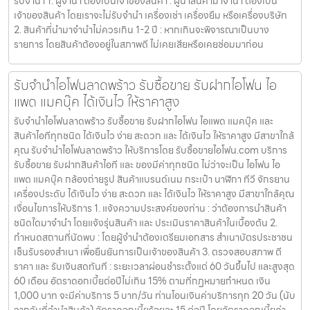
รับจำนำ 1. ผู้จำนำ ต้องเป็นเจ้าของสินค้า : ผู้นำสินค้ามาจำนำ ต้องเป็น
เจ้าของสินค้า โดยเราจะไม่รับจำนำ เครื่องเช่า เครื่องยืม หรือเครื่องบริษัท
2. สินค้าที่นำมาจำนำไม่ควรเกิน 1-2 ปี : หากเกินจะพิจารณาเป็นบาง
รายการ โดยสินค้าต้องอยู่ในสภาพดี ไม่เคยเสียหรือเคยซ่อมมาก่อน
รับจำนำไอโฟนลาดพร้าว รับซื้อขาย รับฝากไอโฟน ไอ
แพด แมคบุ๊ค ได้เงินไว ให้ราคาสูง
รับจำนำไอโฟนลาดพร้าว รับซื้อขาย รับฝากไอโฟน ไอแพด แมคบุ๊ค และ
สินค้าไอทีทุกชนิด ได้เงินไว ง่าย สะดวก และ ได้เงินไว ให้ราคาสูง มีสาขาใกล้
คุณ รับจำนำไอโฟนลาดพร้าว ให้บริการโดย รับซื้อขายไอโฟน.com บริการ
รับซื้อขาย รับฝากสินค้าไอที และ ของมีค่าทุกชนิด ไม่ว่าจะเป็น ไอโฟน ไอ
แพด แมคบุ๊ค กล้องถ่ายรูป สินค้าแบรนด์เนม กระเป๋า นาฬิกา ทีวี จักรยาน
เครื่องประดับ ได้เงินไว ง่าย สะดวก และ ได้เงินไว ให้ราคาสูง มีสาขาใกล้คุณ
เงื่อนไขการให้บริการ 1. แจ้งความประสงค์ของท่าน : ว่าต้องการนำสินค้า
ชนิดใดมาจำนำ โดยแจ้งรุ่นสินค้า และ ประเมินราคาสินค้าในเบื้องต้น 2.
กำหนดสถานที่นัดพบ : โดยผู้จำนำต้องเตรียมเอกสาร สำเนาบัตรประชาชน
เซ็นรับรองสำเนา เพื่อยืนยันการเป็นเจ้าของสินค้า 3. ตรวจสอบสภาพ ตี
ราคา และ รับเงินสดทันที : ระยะเวลาผ่อนชำระตั้งแต่ 60 วันขึ้นไป และสูงสุด
60 เดือน อัตราดอกเบี้ยต่อปีไม่เกิน 15% ตามที่กฏหมายกำหนด เงิน
1,000 บาท จะมีค่าบริการ 5 บาท/วัน ท่านโอนเงินค่าบริการทุก 20 วัน (นับ