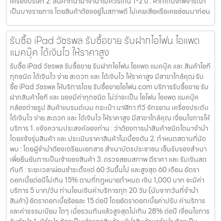
เครื่องบริษัท 2. สินค้าที่นำมาจำนำไม่ควรเกิน 1-2 ปี : หากเกินจะพิจารณา
เป็นบางรายการ โดยสินค้าต้องอยู่ในสภาพดี ไม่เคยเสียหรือเคยซ่อมมาก่อน
รับซื้อ iPad วัชรพล รับซื้อขาย รับฝากไอโฟน ไอแพด
แมคบุ๊ค ได้เงินไว ให้ราคาสูง
รับซื้อ iPad วัชรพล รับซื้อขาย รับฝากไอโฟน ไอแพด แมคบุ๊ค และ สินค้าไอที
ทุกชนิด ได้เงินไว ง่าย สะดวก และ ได้เงินไว ให้ราคาสูง มีสาขาใกล้คุณ รับ
ซื้อ iPad วัชรพล ให้บริการโดย รับซื้อขายไอโฟน.com บริการรับซื้อขาย รับ
ฝากสินค้าไอที และ ของมีค่าทุกชนิด ไม่ว่าจะเป็น ไอโฟน ไอแพด แมคบุ๊ค
กล้องถ่ายรูป สินค้าแบรนด์เนม กระเป๋า นาฬิกา ทีวี จักรยาน เครื่องประดับ
ได้เงินไว ง่าย สะดวก และ ได้เงินไว ให้ราคาสูง มีสาขาใกล้คุณ เงื่อนไขการให้
บริการ 1. แจ้งความประสงค์ของท่าน : ว่าต้องการนำสินค้าชนิดใดมาจำนำ
โดยแจ้งรุ่นสินค้า และ ประเมินราคาสินค้าในเบื้องต้น 2. กำหนดสถานที่นัด
พบ : โดยผู้จำนำต้องเตรียมเอกสาร สำเนาบัตรประชาชน เซ็นรับรองสำเนา
เพื่อยืนยันการเป็นเจ้าของสินค้า 3. ตรวจสอบสภาพ ตีราคา และ รับเงินสด
ทันที : ระยะเวลาผ่อนชำระตั้งแต่ 60 วันขึ้นไป และสูงสุด 60 เดือน อัตรา
ดอกเบี้ยต่อปีไม่เกิน 15% ตามที่กฏหมายกำหนด เงิน 1,000 บาท จะมีค่า
บริการ 5 บาท/วัน ท่านโอนเงินค่าบริการทุก 20 วัน (นับจากวันที่จำนำ
สินค้า) อัตราดอกเบี้ยร้อยละ 15 ต่อปี โดยอัตราดอกเบี้ยค่าปรับ ค่าบริการ
และค่าธรรมเนียม ใดๆ เมื่อรวมกันแล้วสูงสุดไม่เกิน 28% ต่อปี เงื่อนไขการ