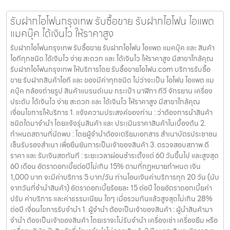
รับฝากไอโฟนกรุงเทพ รับซื้อขาย รับฝากไอโฟน ไอแพด
แมคบุ๊ค ได้เงินไว ให้ราคาสูง
รับฝากไอโฟนกรุงเทพ รับซื้อขาย รับฝากไอโฟน ไอแพด แมคบุ๊ค และ สินค้า
ไอทีทุกชนิด ได้เงินไว ง่าย สะดวก และ ได้เงินไว ให้ราคาสูง มีสาขาใกล้คุณ
รับฝากไอโฟนกรุงเทพ ให้บริการโดย รับซื้อขายไอโฟน.com บริการรับซื้อ
ขาย รับฝากสินค้าไอที และ ของมีค่าทุกชนิด ไม่ว่าจะเป็น ไอโฟน ไอแพด แม
คบุ๊ค กล้องถ่ายรูป สินค้าแบรนด์เนม กระเป๋า นาฬิกา ทีวี จักรยาน เครื่อง
ประดับ ได้เงินไว ง่าย สะดวก และ ได้เงินไว ให้ราคาสูง มีสาขาใกล้คุณ
เงื่อนไขการให้บริการ 1. แจ้งความประสงค์ของท่าน : ว่าต้องการนำสินค้า
ชนิดใดมาจำนำ โดยแจ้งรุ่นสินค้า และ ประเมินราคาสินค้าในเบื้องต้น 2.
กำหนดสถานที่นัดพบ : โดยผู้จำนำต้องเตรียมเอกสาร สำเนาบัตรประชาชน
เซ็นรับรองสำเนา เพื่อยืนยันการเป็นเจ้าของสินค้า 3. ตรวจสอบสภาพ ตี
ราคา และ รับเงินสดทันที : ระยะเวลาผ่อนชำระตั้งแต่ 60 วันขึ้นไป และสูงสุด
60 เดือน อัตราดอกเบี้ยต่อปีไม่เกิน 15% ตามที่กฏหมายกำหนด เงิน
1,000 บาท จะมีค่าบริการ 5 บาท/วัน ท่านโอนเงินค่าบริการทุก 20 วัน (นับ
จากวันที่จำนำสินค้า) อัตราดอกเบี้ยร้อยละ 15 ต่อปี โดยอัตราดอกเบี้ยค่า
ปรับ ค่าบริการ และค่าธรรมเนียม ใดๆ เมื่อรวมกันแล้วสูงสุดไม่เกิน 28%
ต่อปี เงื่อนไขการรับจำนำ 1. ผู้จำนำ ต้องเป็นเจ้าของสินค้า : ผู้นำสินค้ามา
จำนำ ต้องเป็นเจ้าของสินค้า โดยเราจะไม่รับจำนำ เครื่องเช่า เครื่องยืม หรือ