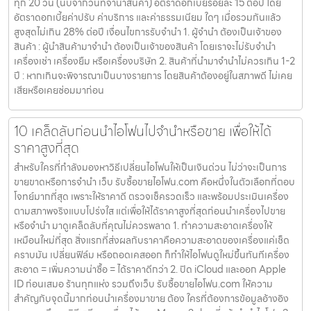
ทุก 20 วัน (นับจากวันที่จำนำสินค้า) อัตราดอกเบี้ยร้อยละ 15 ต่อปี โดย
อัตราดอกเบี้ยค่าปรับ ค่าบริการ และค่าธรรมเนียม ใดๆ เมื่อรวมกันแล้ว
สูงสุดไม่เกิน 28% ต่อปี เงื่อนไขการรับจำนำ 1. ผู้จำนำ ต้องเป็นเจ้าของ
สินค้า : ผู้นำสินค้ามาจำนำ ต้องเป็นเจ้าของสินค้า โดยเราจะไม่รับจำนำ
เครื่องเช่า เครื่องยืม หรือเครื่องบริษัท 2. สินค้าที่นำมาจำนำไม่ควรเกิน 1-2
ปี : หากเกินจะพิจารณาเป็นบางรายการ โดยสินค้าต้องอยู่ในสภาพดี ไม่เคย
เสียหรือเคยซ่อมมาก่อน
10 เคล็ดลับก่อนนำไอโฟนไปจำนำหรือขาย เพื่อให้ได้
ราคาสูงที่สุด
สำหรับใครที่กำลังมองหาวิธีเปลี่ยนไอโฟนให้เป็นเงินด่วน ไม่ว่าจะเป็นการ
ขายขาดหรือการจำนำ เว็บ รับซื้อขายไอโฟน.com คือหนึ่งในตัวเลือกที่ตอบ
โจทย์มากที่สุด เพราะให้ราคาดี ตรวจเช็ครวดเร็ว และพร้อมประเมินเครื่อง
ตามสภาพจริงแบบโปร่งใส แต่เพื่อให้ได้ราคาสูงที่สุดก่อนนำเครื่องไปขาย
หรือจำนำ มาดูเคล็ดลับที่คุณไม่ควรพลาด 1. ทำความสะอาดเครื่องให้
เหมือนใหม่ที่สุด สิ่งแรกที่ส่งผลกับราคาคือความสะอาดของเครื่องแค่เช็ด
คราบมัน เปลี่ยนฟิล์ม หรือถอดเคสออก ก็ทำให้ไอโฟนดูใหม่ขึ้นทันทีเครื่อง
สะอาด = เพิ่มความน่าซื้อ = ได้ราคาดีกว่า 2. ปิด iCloud และออก Apple
ID ก่อนเสมอ ร้านทุกแห่ง รวมถึงเว็บ รับซื้อขายไอโฟน.com ให้ความ
สำคัญกับจุดนี้มากก่อนนำเครื่องมาขาย ต้อง ใครที่ต้องการข้อมูลอ้างอิง