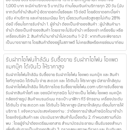
1,000 บาท จะมีค่าบริการ 5 บาท/วัน ท่านโอนเงินค่าบริการทุก 20 วัน (นับ
จากวันที่จำนำสินค้า) อัตราดอกเบี้ยร้อยละ 15 ต่อปี โดยอัตราดอกเบี้ยค่า
ปรับ ค่าบริการ และค่าธรรมเนียม ใดๆ เมื่อรวมกันแล้วสูงสุดไม่เกิน 28%
ต่อปี เงื่อนไขการรับจำนำ 1. ผู้จำนำ ต้องเป็นเจ้าของสินค้า : ผู้นำสินค้ามา
จำนำ ต้องเป็นเจ้าของสินค้า โดยเราจะไม่รับจำนำ เครื่องเช่า เครื่องยืม หรือ
เครื่องบริษัท 2. สินค้าที่นำมาจำนำไม่ควรเกิน 1-2 ปี : หากเกินจะพิจารณา
เป็นบางรายการ โดยสินค้าต้องอยู่ในสภาพดี ไม่เคยเสียหรือเคยซ่อมมาก่อน
รับฝากไอโฟนใกล้ฉัน รับซื้อขาย รับฝากไอโฟน ไอแพด
แมคบุ๊ค ได้เงินไว ให้ราคาสูง
รับฝากไอโฟนใกล้ฉัน รับซื้อขาย รับฝากไอโฟน ไอแพด แมคบุ๊ค และ สินค้า
ไอทีทุกชนิด ได้เงินไว ง่าย สะดวก และ ได้เงินไว ให้ราคาสูง มีสาขาใกล้คุณ
รับฝากไอโฟนใกล้ฉัน ให้บริการโดย รับซื้อขายไอโฟน.com บริการรับซื้อขาย
รับฝากสินค้าไอที และ ของมีค่าทุกชนิด ไม่ว่าจะเป็น ไอโฟน ไอแพด แมคบุ๊ค
กล้องถ่ายรูป สินค้าแบรนด์เนม กระเป๋า นาฬิกา ทีวี จักรยาน เครื่องประดับ
ได้เงินไว ง่าย สะดวก และ ได้เงินไว ให้ราคาสูง มีสาขาใกล้คุณ เงื่อนไขการให้
บริการ 1. แจ้งความประสงค์ของท่าน : ว่าต้องการนำสินค้าชนิดใดมาจำนำ
โดยแจ้งรุ่นสินค้า และ ประเมินราคาสินค้าในเบื้องต้น 2. กำหนดสถานที่นัด
พบ : โดยผู้จำนำต้องเตรียมเอกสาร สำเนาบัตรประชาชน เซ็นรับรองสำเนา
เพื่อยืนยันการเป็นเจ้าของสินค้า 3. ตรวจสอบสภาพ ตีราคา และ รับเงินสด