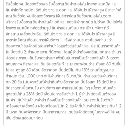
รับซื้อไอโฟนมือสองวัชรพล รับซื้อขาย รับฝากไอโฟน ไอแพด แมคบุ๊ค และ
สินค้าไอทีทุกชนิด ได้เงินไว ง่าย สะดวก และ ได้เงินไว ให้ราคาสูง มีสาขาใกล้
คุณ รับซื้อไอโฟนมือสองวัชรพล ให้บริการโดย รับซื้อขายไอโฟน.com
บริการรับซื้อขาย รับฝากสินค้าไอที และ ของมีค่าทุกชนิด ไม่ว่าจะเป็น ไอโฟน
ไอแพด แมคบุ๊ค กล้องถ่ายรูป สินค้าแบรนด์เนม กระเป๋า นาฬิกา ทีวี
จักรยาน เครื่องประดับ ได้เงินไว ง่าย สะดวก และ ได้เงินไว ให้ราคาสูง มี
สาขาใกล้คุณ เงื่อนไขการให้บริการ 1. แจ้งความประสงค์ของท่าน : ว่า
ต้องการนำสินค้าชนิดใดมาจำนำ โดยแจ้งรุ่นสินค้า และ ประเมินราคาสินค้า
ในเบื้องต้น 2. กำหนดสถานที่นัดพบ : โดยผู้จำนำต้องเตรียมเอกสาร สำเนา
บัตรประชาชน เซ็นรับรองสำเนา เพื่อยืนยันการเป็นเจ้าของสินค้า 3. ตรวจ
สอบสภาพ ตีราคา และ รับเงินสดทันที : ระยะเวลาผ่อนชำระตั้งแต่ 60 วันขึ้น
ไป และสูงสุด 60 เดือน อัตราดอกเบี้ยต่อปีไม่เกิน 15% ตามที่กฏหมาย
กำหนด เงิน 1,000 บาท จะมีค่าบริการ 5 บาท/วัน ท่านโอนเงินค่าบริการ
ทุก 20 วัน (นับจากวันที่จำนำสินค้า) อัตราดอกเบี้ยร้อยละ 15 ต่อปี โดย
อัตราดอกเบี้ยค่าปรับ ค่าบริการ และค่าธรรมเนียม ใดๆ เมื่อรวมกันแล้ว
สูงสุดไม่เกิน 28% ต่อปี เงื่อนไขการรับจำนำ 1. ผู้จำนำ ต้องเป็นเจ้าของ
สินค้า : ผู้นำสินค้ามาจำนำ ต้องเป็นเจ้าของสินค้า โดยเราจะไม่รับจำนำ
เครื่องเช่า เครื่องยืม หรือเครื่องบริษัท 2. สินค้าที่นำมาจำนำไม่ควรเกิน 1-2
ปี : หากเกินจะพิจารณาเป็นบางรายการ โดยสินค้าต้องอยู่ในสภาพดี ไม่เคย
เสียหรือเคยซ่อมมาก่อน