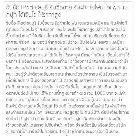
รับซื้อ iPad ชลบุรี รับซื้อขาย รับฝากไอโฟน ไอแพด แม
คบุ๊ค ได้เงินไว ให้ราคาสูง
รับซื้อ iPad ชลบุรี รับซื้อขาย รับฝากไอโฟน ไอแพด แมคบุ๊ค และ สินค้าไอที
ทุกชนิด ได้เงินไว ง่าย สะดวก และ ได้เงินไว ให้ราคาสูง มีสาขาใกล้คุณ รับ
ซื้อ iPad ชลบุรี ให้บริการโดย รับซื้อขายไอโฟน.com บริการรับซื้อขาย รับ
ฝากสินค้าไอที และ ของมีค่าทุกชนิด ไม่ว่าจะเป็น ไอโฟน ไอแพด แมคบุ๊ค
กล้องถ่ายรูป สินค้าแบรนด์เนม กระเป๋า นาฬิกา ทีวี จักรยาน เครื่องประดับ
ได้เงินไว ง่าย สะดวก และ ได้เงินไว ให้ราคาสูง มีสาขาใกล้คุณ เงื่อนไขการให้
บริการ 1. แจ้งความประสงค์ของท่าน : ว่าต้องการนำสินค้าชนิดใดมาจำนำ
โดยแจ้งรุ่นสินค้า และ ประเมินราคาสินค้าในเบื้องต้น 2. กำหนดสถานที่นัด
พบ : โดยผู้จำนำต้องเตรียมเอกสาร สำเนาบัตรประชาชน เซ็นรับรองสำเนา
เพื่อยืนยันการเป็นเจ้าของสินค้า 3. ตรวจสอบสภาพ ตีราคา และ รับเงินสด
ทันที : ระยะเวลาผ่อนชำระตั้งแต่ 60 วันขึ้นไป และสูงสุด 60 เดือน อัตรา
ดอกเบี้ยต่อปีไม่เกิน 15% ตามที่กฏหมายกำหนด เงิน 1,000 บาท จะมีค่า
บริการ 5 บาท/วัน ท่านโอนเงินค่าบริการทุก 20 วัน (นับจากวันที่จำนำ
สินค้า) อัตราดอกเบี้ยร้อยละ 15 ต่อปี โดยอัตราดอกเบี้ยค่าปรับ ค่าบริการ
และค่าธรรมเนียม ใดๆ เมื่อรวมกันแล้วสูงสุดไม่เกิน 28% ต่อปี เงื่อนไขการ
รับจำนำ 1. ผู้จำนำ ต้องเป็นเจ้าของสินค้า : ผู้นำสินค้ามาจำนำ ต้องเป็น
เจ้าของสินค้า โดยเราจะไม่รับจำนำ เครื่องเช่า เครื่องยืม หรือเครื่องบริษัท
2. สินค้าที่นำมาจำนำไม่ควรเกิน 1-2 ปี : หากเกินจะพิจารณาเป็นบาง