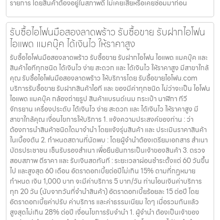
รายการ โดยสินค้าต้องอยู่ในสภาพดี ไม่เคยเสียหรือเคยซ่อมมาก่อน
รับซื้อไอโฟนมือสองลาดพร้าว รับซื้อขาย รับฝากไอโฟน
ไอแพด แมคบุ๊ค ได้เงินไว ให้ราคาสูง
รับซื้อไอโฟนมือสองลาดพร้าว รับซื้อขาย รับฝากไอโฟน ไอแพด แมคบุ๊ค และ
สินค้าไอทีทุกชนิด ได้เงินไว ง่าย สะดวก และ ได้เงินไว ให้ราคาสูง มีสาขาใกล้
คุณ รับซื้อไอโฟนมือสองลาดพร้าว ให้บริการโดย รับซื้อขายไอโฟน.com
บริการรับซื้อขาย รับฝากสินค้าไอที และ ของมีค่าทุกชนิด ไม่ว่าจะเป็น ไอโฟน
ไอแพด แมคบุ๊ค กล้องถ่ายรูป สินค้าแบรนด์เนม กระเป๋า นาฬิกา ทีวี
จักรยาน เครื่องประดับ ได้เงินไว ง่าย สะดวก และ ได้เงินไว ให้ราคาสูง มี
สาขาใกล้คุณ เงื่อนไขการให้บริการ 1. แจ้งความประสงค์ของท่าน : ว่า
ต้องการนำสินค้าชนิดใดมาจำนำ โดยแจ้งรุ่นสินค้า และ ประเมินราคาสินค้า
ในเบื้องต้น 2. กำหนดสถานที่นัดพบ : โดยผู้จำนำต้องเตรียมเอกสาร สำเนา
บัตรประชาชน เซ็นรับรองสำเนา เพื่อยืนยันการเป็นเจ้าของสินค้า 3. ตรวจ
สอบสภาพ ตีราคา และ รับเงินสดทันที : ระยะเวลาผ่อนชำระตั้งแต่ 60 วันขึ้น
ไป และสูงสุด 60 เดือน อัตราดอกเบี้ยต่อปีไม่เกิน 15% ตามที่กฏหมาย
กำหนด เงิน 1,000 บาท จะมีค่าบริการ 5 บาท/วัน ท่านโอนเงินค่าบริการ
ทุก 20 วัน (นับจากวันที่จำนำสินค้า) อัตราดอกเบี้ยร้อยละ 15 ต่อปี โดย
อัตราดอกเบี้ยค่าปรับ ค่าบริการ และค่าธรรมเนียม ใดๆ เมื่อรวมกันแล้ว
สูงสุดไม่เกิน 28% ต่อปี เงื่อนไขการรับจำนำ 1. ผู้จำนำ ต้องเป็นเจ้าของ