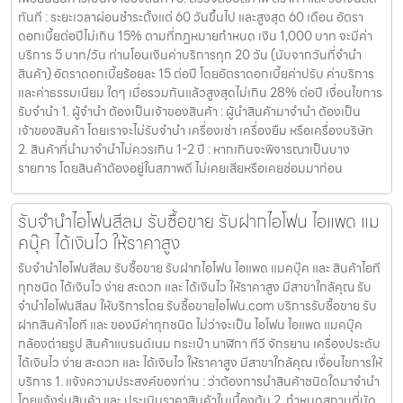
ทันที : ระยะเวลาผ่อนชำระตั้งแต่ 60 วันขึ้นไป และสูงสุด 60 เดือน อัตรา
ดอกเบี้ยต่อปีไม่เกิน 15% ตามที่กฏหมายกำหนด เงิน 1,000 บาท จะมีค่า
บริการ 5 บาท/วัน ท่านโอนเงินค่าบริการทุก 20 วัน (นับจากวันที่จำนำ
สินค้า) อัตราดอกเบี้ยร้อยละ 15 ต่อปี โดยอัตราดอกเบี้ยค่าปรับ ค่าบริการ
และค่าธรรมเนียม ใดๆ เมื่อรวมกันแล้วสูงสุดไม่เกิน 28% ต่อปี เงื่อนไขการ
รับจำนำ 1. ผู้จำนำ ต้องเป็นเจ้าของสินค้า : ผู้นำสินค้ามาจำนำ ต้องเป็น
เจ้าของสินค้า โดยเราจะไม่รับจำนำ เครื่องเช่า เครื่องยืม หรือเครื่องบริษัท
2. สินค้าที่นำมาจำนำไม่ควรเกิน 1-2 ปี : หากเกินจะพิจารณาเป็นบาง
รายการ โดยสินค้าต้องอยู่ในสภาพดี ไม่เคยเสียหรือเคยซ่อมมาก่อน
รับจำนำไอโฟนสีลม รับซื้อขาย รับฝากไอโฟน ไอแพด แม
คบุ๊ค ได้เงินไว ให้ราคาสูง
รับจำนำไอโฟนสีลม รับซื้อขาย รับฝากไอโฟน ไอแพด แมคบุ๊ค และ สินค้าไอที
ทุกชนิด ได้เงินไว ง่าย สะดวก และ ได้เงินไว ให้ราคาสูง มีสาขาใกล้คุณ รับ
จำนำไอโฟนสีลม ให้บริการโดย รับซื้อขายไอโฟน.com บริการรับซื้อขาย รับ
ฝากสินค้าไอที และ ของมีค่าทุกชนิด ไม่ว่าจะเป็น ไอโฟน ไอแพด แมคบุ๊ค
กล้องถ่ายรูป สินค้าแบรนด์เนม กระเป๋า นาฬิกา ทีวี จักรยาน เครื่องประดับ
ได้เงินไว ง่าย สะดวก และ ได้เงินไว ให้ราคาสูง มีสาขาใกล้คุณ เงื่อนไขการให้
บริการ 1. แจ้งความประสงค์ของท่าน : ว่าต้องการนำสินค้าชนิดใดมาจำนำ
โดยแจ้งรุ่นสินค้า และ ประเมินราคาสินค้าในเบื้องต้น 2. กำหนดสถานที่นัด