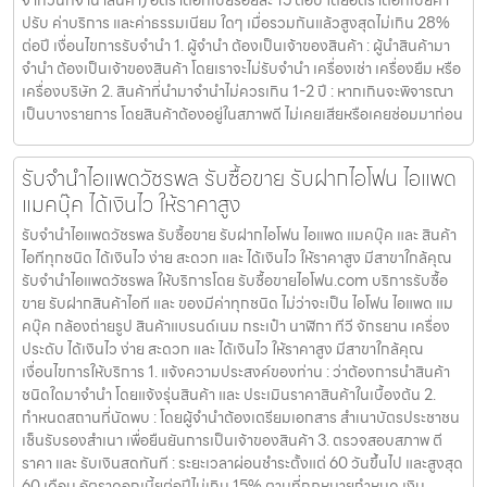
จากวันที่จำนำสินค้า) อัตราดอกเบี้ยร้อยละ 15 ต่อปี โดยอัตราดอกเบี้ยค่า
ปรับ ค่าบริการ และค่าธรรมเนียม ใดๆ เมื่อรวมกันแล้วสูงสุดไม่เกิน 28%
ต่อปี เงื่อนไขการรับจำนำ 1. ผู้จำนำ ต้องเป็นเจ้าของสินค้า : ผู้นำสินค้ามา
จำนำ ต้องเป็นเจ้าของสินค้า โดยเราจะไม่รับจำนำ เครื่องเช่า เครื่องยืม หรือ
เครื่องบริษัท 2. สินค้าที่นำมาจำนำไม่ควรเกิน 1-2 ปี : หากเกินจะพิจารณา
เป็นบางรายการ โดยสินค้าต้องอยู่ในสภาพดี ไม่เคยเสียหรือเคยซ่อมมาก่อน
รับจำนำไอแพดวัชรพล รับซื้อขาย รับฝากไอโฟน ไอแพด
แมคบุ๊ค ได้เงินไว ให้ราคาสูง
รับจำนำไอแพดวัชรพล รับซื้อขาย รับฝากไอโฟน ไอแพด แมคบุ๊ค และ สินค้า
ไอทีทุกชนิด ได้เงินไว ง่าย สะดวก และ ได้เงินไว ให้ราคาสูง มีสาขาใกล้คุณ
รับจำนำไอแพดวัชรพล ให้บริการโดย รับซื้อขายไอโฟน.com บริการรับซื้อ
ขาย รับฝากสินค้าไอที และ ของมีค่าทุกชนิด ไม่ว่าจะเป็น ไอโฟน ไอแพด แม
คบุ๊ค กล้องถ่ายรูป สินค้าแบรนด์เนม กระเป๋า นาฬิกา ทีวี จักรยาน เครื่อง
ประดับ ได้เงินไว ง่าย สะดวก และ ได้เงินไว ให้ราคาสูง มีสาขาใกล้คุณ
เงื่อนไขการให้บริการ 1. แจ้งความประสงค์ของท่าน : ว่าต้องการนำสินค้า
ชนิดใดมาจำนำ โดยแจ้งรุ่นสินค้า และ ประเมินราคาสินค้าในเบื้องต้น 2.
กำหนดสถานที่นัดพบ : โดยผู้จำนำต้องเตรียมเอกสาร สำเนาบัตรประชาชน
เซ็นรับรองสำเนา เพื่อยืนยันการเป็นเจ้าของสินค้า 3. ตรวจสอบสภาพ ตี
ราคา และ รับเงินสดทันที : ระยะเวลาผ่อนชำระตั้งแต่ 60 วันขึ้นไป และสูงสุด
60 เดือน อัตราดอกเบี้ยต่อปีไม่เกิน 15% ตามที่กฏหมายกำหนด เงิน