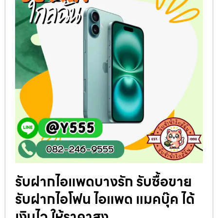
รับฝากไอแพดบางรัก รับซื้อขาย
รับฝากไอโฟน ไอแพด แมคบุ๊ค ได้
เงินไว ให้ราคาสูง