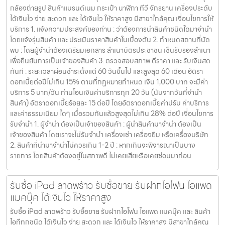
กล้องถ่ายรูป สินค้าแบรนด์เนม กระเป๋า นาฬิกา ทีวี จักรยาน เครื่องประดับ
ได้เงินไว ง่าย สะดวก และ ได้เงินไว ให้ราคาสูง มีสาขาใกล้คุณ เงื่อนไขการให้
บริการ 1. แจ้งความประสงค์ของท่าน : ว่าต้องการนำสินค้าชนิดใดมาจำนำ
โดยแจ้งรุ่นสินค้า และ ประเมินราคาสินค้าในเบื้องต้น 2. กำหนดสถานที่นัด
พบ : โดยผู้จำนำต้องเตรียมเอกสาร สำเนาบัตรประชาชน เซ็นรับรองสำเนา
เพื่อยืนยันการเป็นเจ้าของสินค้า 3. ตรวจสอบสภาพ ตีราคา และ รับเงินสด
ทันที : ระยะเวลาผ่อนชำระตั้งแต่ 60 วันขึ้นไป และสูงสุด 60 เดือน อัตรา
ดอกเบี้ยต่อปีไม่เกิน 15% ตามที่กฏหมายกำหนด เงิน 1,000 บาท จะมีค่า
บริการ 5 บาท/วัน ท่านโอนเงินค่าบริการทุก 20 วัน (นับจากวันที่จำนำ
สินค้า) อัตราดอกเบี้ยร้อยละ 15 ต่อปี โดยอัตราดอกเบี้ยค่าปรับ ค่าบริการ
และค่าธรรมเนียม ใดๆ เมื่อรวมกันแล้วสูงสุดไม่เกิน 28% ต่อปี เงื่อนไขการ
รับจำนำ 1. ผู้จำนำ ต้องเป็นเจ้าของสินค้า : ผู้นำสินค้ามาจำนำ ต้องเป็น
เจ้าของสินค้า โดยเราจะไม่รับจำนำ เครื่องเช่า เครื่องยืม หรือเครื่องบริษัท
2. สินค้าที่นำมาจำนำไม่ควรเกิน 1-2 ปี : หากเกินจะพิจารณาเป็นบาง
รายการ โดยสินค้าต้องอยู่ในสภาพดี ไม่เคยเสียหรือเคยซ่อมมาก่อน
รับซื้อ iPad ลาดพร้าว รับซื้อขาย รับฝากไอโฟน ไอแพด
แมคบุ๊ค ได้เงินไว ให้ราคาสูง
รับซื้อ iPad ลาดพร้าว รับซื้อขาย รับฝากไอโฟน ไอแพด แมคบุ๊ค และ สินค้า
ไอทีทุกชนิด ได้เงินไว ง่าย สะดวก และ ได้เงินไว ให้ราคาสูง มีสาขาใกล้คุณ