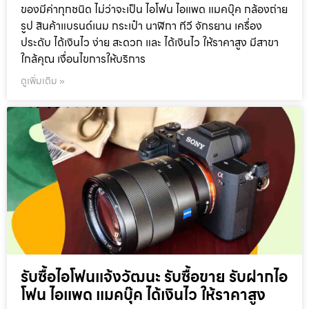
ของมีค่าทุกชนิด ไม่ว่าจะเป็น ไอโฟน ไอแพด แมคบุ๊ค กล้องถ่าย
รูป สินค้าแบรนด์เนม กระเป๋า นาฬิกา ทีวี จักรยาน เครื่อง
ประดับ ได้เงินไว ง่าย สะดวก และ ได้เงินไว ให้ราคาสูง มีสาขา
ใกล้คุณ เงื่อนไขการให้บริการ
ดูเพิ่มเติม »
รับซื้อไอโฟนแจ้งวัฒนะ รับซื้อขาย รับฝากไอ
โฟน ไอแพด แมคบุ๊ค ได้เงินไว ให้ราคาสูง