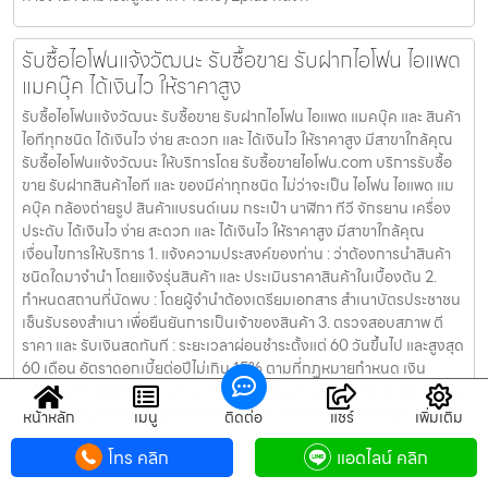
รับซื้อไอโฟนแจ้งวัฒนะ รับซื้อขาย รับฝากไอโฟน ไอแพด
แมคบุ๊ค ได้เงินไว ให้ราคาสูง
รับซื้อไอโฟนแจ้งวัฒนะ รับซื้อขาย รับฝากไอโฟน ไอแพด แมคบุ๊ค และ สินค้า
ไอทีทุกชนิด ได้เงินไว ง่าย สะดวก และ ได้เงินไว ให้ราคาสูง มีสาขาใกล้คุณ
รับซื้อไอโฟนแจ้งวัฒนะ ให้บริการโดย รับซื้อขายไอโฟน.com บริการรับซื้อ
ขาย รับฝากสินค้าไอที และ ของมีค่าทุกชนิด ไม่ว่าจะเป็น ไอโฟน ไอแพด แม
คบุ๊ค กล้องถ่ายรูป สินค้าแบรนด์เนม กระเป๋า นาฬิกา ทีวี จักรยาน เครื่อง
ประดับ ได้เงินไว ง่าย สะดวก และ ได้เงินไว ให้ราคาสูง มีสาขาใกล้คุณ
เงื่อนไขการให้บริการ 1. แจ้งความประสงค์ของท่าน : ว่าต้องการนำสินค้า
ชนิดใดมาจำนำ โดยแจ้งรุ่นสินค้า และ ประเมินราคาสินค้าในเบื้องต้น 2.
กำหนดสถานที่นัดพบ : โดยผู้จำนำต้องเตรียมเอกสาร สำเนาบัตรประชาชน
เซ็นรับรองสำเนา เพื่อยืนยันการเป็นเจ้าของสินค้า 3. ตรวจสอบสภาพ ตี
ราคา และ รับเงินสดทันที : ระยะเวลาผ่อนชำระตั้งแต่ 60 วันขึ้นไป และสูงสุด
60 เดือน อัตราดอกเบี้ยต่อปีไม่เกิน 15% ตามที่กฏหมายกำหนด เงิน
1,000 บาท จะมีค่าบริการ 5 บาท/วัน ท่านโอนเงินค่าบริการทุก 20 วัน (นับ
จากวันที่จำนำสินค้า) อัตราดอกเบี้ยร้อยละ 15 ต่อปี โดยอัตราดอกเบี้ยค่า
หน้าหลัก
เมนู
ติดต่อ
แชร์
เพิ่มเติม
ปรับ ค่าบริการ และค่าธรรมเนียม ใดๆ เมื่อรวมกันแล้วสูงสุดไม่เกิน 28%
โทร คลิก
แอดไลน์ คลิก
ต่อปี เงื่อนไขการรับจำนำ 1. ผู้จำนำ ต้องเป็นเจ้าของสินค้า : ผู้นำสินค้ามา
จำนำ ต้องเป็นเจ้าของสินค้า โดยเราจะไม่รับจำนำ เครื่องเช่า เครื่องยืม หรือ