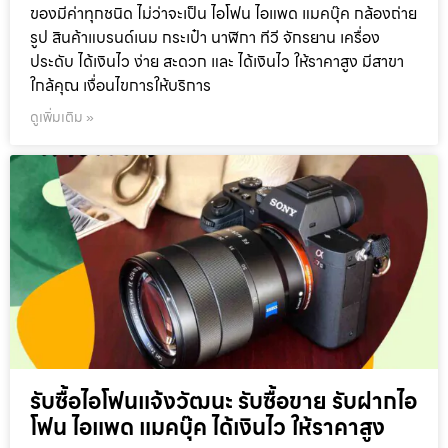
ของมีค่าทุกชนิด ไม่ว่าจะเป็น ไอโฟน ไอแพด แมคบุ๊ค กล้องถ่าย
รูป สินค้าแบรนด์เนม กระเป๋า นาฬิกา ทีวี จักรยาน เครื่อง
ประดับ ได้เงินไว ง่าย สะดวก และ ได้เงินไว ให้ราคาสูง มีสาขา
ใกล้คุณ เงื่อนไขการให้บริการ
ดูเพิ่มเติม »
รับซื้อไอโฟนแจ้งวัฒนะ รับซื้อขาย รับฝากไอ
โฟน ไอแพด แมคบุ๊ค ได้เงินไว ให้ราคาสูง