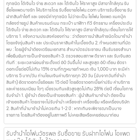
ทุกชนิด ได้เงินไว ง่าย สะดวก และ ได้เงินไว ให้ราคาสูง มีสาขาใกล้คุณ รับ
ซื้อไอแพดบางรัก ให้บริการโดย รับซื้อขายไอโฟน.com บริการรับซื้อขาย รับ
ฝากสินค้าไอที และ ของมีค่าทุกชนิด ไม่ว่าจะเป็น ไอโฟน ไอแพด แมคบุ๊ค
กล้องถ่ายรูป สินค้าแบรนด์เนม กระเป๋า นาฬิกา ทีวี จักรยาน เครื่องประดับ
ได้เงินไว ง่าย สะดวก และ ได้เงินไว ให้ราคาสูง มีสาขาใกล้คุณ เงื่อนไขการให้
บริการ 1. แจ้งความประสงค์ของท่าน : ว่าต้องการนำสินค้าชนิดใดมาจำนำ
โดยแจ้งรุ่นสินค้า และ ประเมินราคาสินค้าในเบื้องต้น 2. กำหนดสถานที่นัด
พบ : โดยผู้จำนำต้องเตรียมเอกสาร สำเนาบัตรประชาชน เซ็นรับรองสำเนา
เพื่อยืนยันการเป็นเจ้าของสินค้า 3. ตรวจสอบสภาพ ตีราคา และ รับเงินสด
ทันที : ระยะเวลาผ่อนชำระตั้งแต่ 60 วันขึ้นไป และสูงสุด 60 เดือน อัตรา
ดอกเบี้ยต่อปีไม่เกิน 15% ตามที่กฏหมายกำหนด เงิน 1,000 บาท จะมีค่า
บริการ 5 บาท/วัน ท่านโอนเงินค่าบริการทุก 20 วัน (นับจากวันที่จำนำ
สินค้า) อัตราดอกเบี้ยร้อยละ 15 ต่อปี โดยอัตราดอกเบี้ยค่าปรับ ค่าบริการ
และค่าธรรมเนียม ใดๆ เมื่อรวมกันแล้วสูงสุดไม่เกิน 28% ต่อปี เงื่อนไขการ
รับจำนำ 1. ผู้จำนำ ต้องเป็นเจ้าของสินค้า : ผู้นำสินค้ามาจำนำ ต้องเป็น
เจ้าของสินค้า โดยเราจะไม่รับจำนำ เครื่องเช่า เครื่องยืม หรือเครื่องบริษัท
2. สินค้าที่นำมาจำนำไม่ควรเกิน 1-2 ปี : หากเกินจะพิจารณาเป็นบาง
รายการ โดยสินค้าต้องอยู่ในสภาพดี ไม่เคยเสียหรือเคยซ่อมมาก่อน
รับจำนำไอโฟนวัชรพล รับซื้อขาย รับฝากไอโฟน ไอแพด