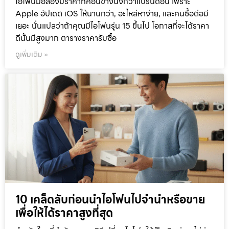
ไอโฟนมือสองมีราคาที่ค่อนข้างนิ่งกว่าแบรนด์อื่น เพราะ
Apple อัปเดต iOS ให้นานกว่า, อะไหล่หาง่าย, และคนซื้อต่อมี
เยอะ นั่นแปลว่าถ้าคุณมีไอโฟนรุ่น 15 ขึ้นไป โอกาสที่จะได้ราคา
ดีนั้นมีสูงมาก ตารางราคารับซื้อ
ดูเพิ่มเติม »
10 เคล็ดลับก่อนนำไอโฟนไปจำนำหรือขาย
เพื่อให้ได้ราคาสูงที่สุด