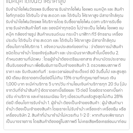
แมคบุ๊ค ได้เงินไว ให้ราคาสูง
รับจำนำไอโฟนวัชรพล รับซื้อขาย รับฝากไอโฟน ไอแพด แมคบุ๊ค และ สินค้า
ไอทีทุกชนิด ได้เงินไว ง่าย สะดวก และ ได้เงินไว ให้ราคาสูง มีสาขาใกล้คุณ
รับจำนำไอโฟนวัชรพล ให้บริการโดย รับซื้อขายไอโฟน.com บริการรับซื้อ
ขาย รับฝากสินค้าไอที และ ของมีค่าทุกชนิด ไม่ว่าจะเป็น ไอโฟน ไอแพด แม
คบุ๊ค กล้องถ่ายรูป สินค้าแบรนด์เนม กระเป๋า นาฬิกา ทีวี จักรยาน เครื่อง
ประดับ ได้เงินไว ง่าย สะดวก และ ได้เงินไว ให้ราคาสูง มีสาขาใกล้คุณ
เงื่อนไขการให้บริการ 1. แจ้งความประสงค์ของท่าน : ว่าต้องการนำสินค้า
ชนิดใดมาจำนำ โดยแจ้งรุ่นสินค้า และ ประเมินราคาสินค้าในเบื้องต้น 2.
กำหนดสถานที่นัดพบ : โดยผู้จำนำต้องเตรียมเอกสาร สำเนาบัตรประชาชน
เซ็นรับรองสำเนา เพื่อยืนยันการเป็นเจ้าของสินค้า 3. ตรวจสอบสภาพ ตี
ราคา และ รับเงินสดทันที : ระยะเวลาผ่อนชำระตั้งแต่ 60 วันขึ้นไป และสูงสุด
60 เดือน อัตราดอกเบี้ยต่อปีไม่เกิน 15% ตามที่กฏหมายกำหนด เงิน
1,000 บาท จะมีค่าบริการ 5 บาท/วัน ท่านโอนเงินค่าบริการทุก 20 วัน (นับ
จากวันที่จำนำสินค้า) อัตราดอกเบี้ยร้อยละ 15 ต่อปี โดยอัตราดอกเบี้ยค่า
ปรับ ค่าบริการ และค่าธรรมเนียม ใดๆ เมื่อรวมกันแล้วสูงสุดไม่เกิน 28%
ต่อปี เงื่อนไขการรับจำนำ 1. ผู้จำนำ ต้องเป็นเจ้าของสินค้า : ผู้นำสินค้ามา
จำนำ ต้องเป็นเจ้าของสินค้า โดยเราจะไม่รับจำนำ เครื่องเช่า เครื่องยืม หรือ
เครื่องบริษัท 2. สินค้าที่นำมาจำนำไม่ควรเกิน 1-2 ปี : หากเกินจะพิจารณา
เป็นบางรายการ โดยสินค้าต้องอยู่ในสภาพดี ไม่เคยเสียหรือเคยซ่อมมาก่อน