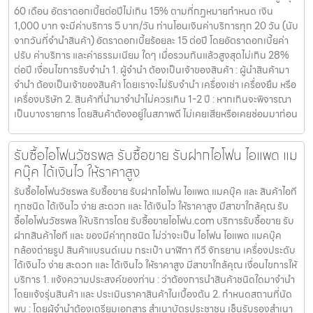
60 เดือน อัตราดอกเบี้ยต่อปีไม่เกิน 15% ตามที่กฏหมายกำหนด เงิน
1,000 บาท จะมีค่าบริการ 5 บาท/วัน ท่านโอนเงินค่าบริการทุก 20 วัน (นับ
จากวันที่จำนำสินค้า) อัตราดอกเบี้ยร้อยละ 15 ต่อปี โดยอัตราดอกเบี้ยค่า
ปรับ ค่าบริการ และค่าธรรมเนียม ใดๆ เมื่อรวมกันแล้วสูงสุดไม่เกิน 28%
ต่อปี เงื่อนไขการรับจำนำ 1. ผู้จำนำ ต้องเป็นเจ้าของสินค้า : ผู้นำสินค้ามา
จำนำ ต้องเป็นเจ้าของสินค้า โดยเราจะไม่รับจำนำ เครื่องเช่า เครื่องยืม หรือ
เครื่องบริษัท 2. สินค้าที่นำมาจำนำไม่ควรเกิน 1-2 ปี : หากเกินจะพิจารณา
เป็นบางรายการ โดยสินค้าต้องอยู่ในสภาพดี ไม่เคยเสียหรือเคยซ่อมมาก่อน
รับซื้อไอโฟนวัชรพล รับซื้อขาย รับฝากไอโฟน ไอแพด แม
คบุ๊ค ได้เงินไว ให้ราคาสูง
รับซื้อไอโฟนวัชรพล รับซื้อขาย รับฝากไอโฟน ไอแพด แมคบุ๊ค และ สินค้าไอที
ทุกชนิด ได้เงินไว ง่าย สะดวก และ ได้เงินไว ให้ราคาสูง มีสาขาใกล้คุณ รับ
ซื้อไอโฟนวัชรพล ให้บริการโดย รับซื้อขายไอโฟน.com บริการรับซื้อขาย รับ
ฝากสินค้าไอที และ ของมีค่าทุกชนิด ไม่ว่าจะเป็น ไอโฟน ไอแพด แมคบุ๊ค
กล้องถ่ายรูป สินค้าแบรนด์เนม กระเป๋า นาฬิกา ทีวี จักรยาน เครื่องประดับ
ได้เงินไว ง่าย สะดวก และ ได้เงินไว ให้ราคาสูง มีสาขาใกล้คุณ เงื่อนไขการให้
บริการ 1. แจ้งความประสงค์ของท่าน : ว่าต้องการนำสินค้าชนิดใดมาจำนำ
โดยแจ้งรุ่นสินค้า และ ประเมินราคาสินค้าในเบื้องต้น 2. กำหนดสถานที่นัด
พบ : โดยผู้จำนำต้องเตรียมเอกสาร สำเนาบัตรประชาชน เซ็นรับรองสำเนา