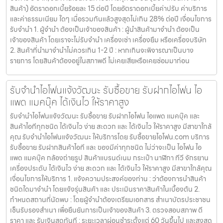
สินค้า) อัตราดอกเบี้ยร้อยละ 15 ต่อปี โดยอัตราดอกเบี้ยค่าปรับ ค่าบริการ
และค่าธรรมเนียม ใดๆ เมื่อรวมกันแล้วสูงสุดไม่เกิน 28% ต่อปี เงื่อนไขการ
รับจำนำ 1. ผู้จำนำ ต้องเป็นเจ้าของสินค้า : ผู้นำสินค้ามาจำนำ ต้องเป็น
เจ้าของสินค้า โดยเราจะไม่รับจำนำ เครื่องเช่า เครื่องยืม หรือเครื่องบริษัท
2. สินค้าที่นำมาจำนำไม่ควรเกิน 1-2 ปี : หากเกินจะพิจารณาเป็นบาง
รายการ โดยสินค้าต้องอยู่ในสภาพดี ไม่เคยเสียหรือเคยซ่อมมาก่อน
รับจำนำไอโฟนแจ้งวัฒนะ รับซื้อขาย รับฝากไอโฟน ไอ
แพด แมคบุ๊ค ได้เงินไว ให้ราคาสูง
รับจำนำไอโฟนแจ้งวัฒนะ รับซื้อขาย รับฝากไอโฟน ไอแพด แมคบุ๊ค และ
สินค้าไอทีทุกชนิด ได้เงินไว ง่าย สะดวก และ ได้เงินไว ให้ราคาสูง มีสาขาใกล้
คุณ รับจำนำไอโฟนแจ้งวัฒนะ ให้บริการโดย รับซื้อขายไอโฟน.com บริการ
รับซื้อขาย รับฝากสินค้าไอที และ ของมีค่าทุกชนิด ไม่ว่าจะเป็น ไอโฟน ไอ
แพด แมคบุ๊ค กล้องถ่ายรูป สินค้าแบรนด์เนม กระเป๋า นาฬิกา ทีวี จักรยาน
เครื่องประดับ ได้เงินไว ง่าย สะดวก และ ได้เงินไว ให้ราคาสูง มีสาขาใกล้คุณ
เงื่อนไขการให้บริการ 1. แจ้งความประสงค์ของท่าน : ว่าต้องการนำสินค้า
ชนิดใดมาจำนำ โดยแจ้งรุ่นสินค้า และ ประเมินราคาสินค้าในเบื้องต้น 2.
กำหนดสถานที่นัดพบ : โดยผู้จำนำต้องเตรียมเอกสาร สำเนาบัตรประชาชน
เซ็นรับรองสำเนา เพื่อยืนยันการเป็นเจ้าของสินค้า 3. ตรวจสอบสภาพ ตี
ราคา และ รับเงินสดทันที : ระยะเวลาผ่อนชำระตั้งแต่ 60 วันขึ้นไป และสูงสุด