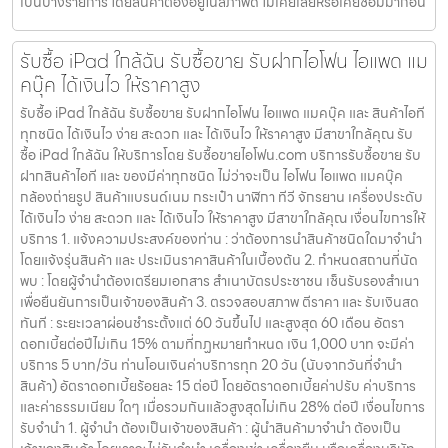
เป็นบางรายการ โดยสินค้าต้องอยู่ในสภาพดี ไม่เคยเสียหรือเคยซ่อมมาก่อน
รับซื้อ iPad ใกล้ฉัน รับซื้อขาย รับฝากไอโฟน ไอแพด แม
คบุ๊ค ได้เงินไว ให้ราคาสูง
รับซื้อ iPad ใกล้ฉัน รับซื้อขาย รับฝากไอโฟน ไอแพด แมคบุ๊ค และ สินค้าไอที
ทุกชนิด ได้เงินไว ง่าย สะดวก และ ได้เงินไว ให้ราคาสูง มีสาขาใกล้คุณ รับ
ซื้อ iPad ใกล้ฉัน ให้บริการโดย รับซื้อขายไอโฟน.com บริการรับซื้อขาย รับ
ฝากสินค้าไอที และ ของมีค่าทุกชนิด ไม่ว่าจะเป็น ไอโฟน ไอแพด แมคบุ๊ค
กล้องถ่ายรูป สินค้าแบรนด์เนม กระเป๋า นาฬิกา ทีวี จักรยาน เครื่องประดับ
ได้เงินไว ง่าย สะดวก และ ได้เงินไว ให้ราคาสูง มีสาขาใกล้คุณ เงื่อนไขการให้
บริการ 1. แจ้งความประสงค์ของท่าน : ว่าต้องการนำสินค้าชนิดใดมาจำนำ
โดยแจ้งรุ่นสินค้า และ ประเมินราคาสินค้าในเบื้องต้น 2. กำหนดสถานที่นัด
พบ : โดยผู้จำนำต้องเตรียมเอกสาร สำเนาบัตรประชาชน เซ็นรับรองสำเนา
เพื่อยืนยันการเป็นเจ้าของสินค้า 3. ตรวจสอบสภาพ ตีราคา และ รับเงินสด
ทันที : ระยะเวลาผ่อนชำระตั้งแต่ 60 วันขึ้นไป และสูงสุด 60 เดือน อัตรา
ดอกเบี้ยต่อปีไม่เกิน 15% ตามที่กฏหมายกำหนด เงิน 1,000 บาท จะมีค่า
บริการ 5 บาท/วัน ท่านโอนเงินค่าบริการทุก 20 วัน (นับจากวันที่จำนำ
สินค้า) อัตราดอกเบี้ยร้อยละ 15 ต่อปี โดยอัตราดอกเบี้ยค่าปรับ ค่าบริการ
และค่าธรรมเนียม ใดๆ เมื่อรวมกันแล้วสูงสุดไม่เกิน 28% ต่อปี เงื่อนไขการ
รับจำนำ 1. ผู้จำนำ ต้องเป็นเจ้าของสินค้า : ผู้นำสินค้ามาจำนำ ต้องเป็น