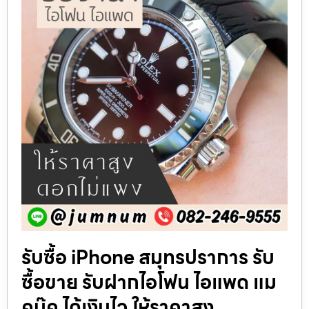
รับซื้อ iPhone สมุทรปราการ รับ
ซื้อขาย รับฝากไอโฟน ไอแพด แม
คบุ๊ค ได้เงินไว ให้ราคาสูง