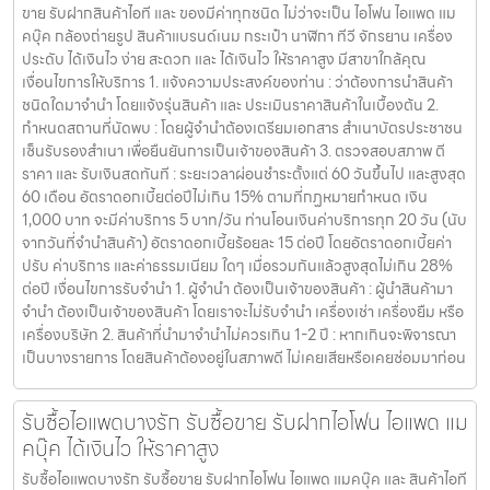
ขาย รับฝากสินค้าไอที และ ของมีค่าทุกชนิด ไม่ว่าจะเป็น ไอโฟน ไอแพด แม
คบุ๊ค กล้องถ่ายรูป สินค้าแบรนด์เนม กระเป๋า นาฬิกา ทีวี จักรยาน เครื่อง
ประดับ ได้เงินไว ง่าย สะดวก และ ได้เงินไว ให้ราคาสูง มีสาขาใกล้คุณ
เงื่อนไขการให้บริการ 1. แจ้งความประสงค์ของท่าน : ว่าต้องการนำสินค้า
ชนิดใดมาจำนำ โดยแจ้งรุ่นสินค้า และ ประเมินราคาสินค้าในเบื้องต้น 2.
กำหนดสถานที่นัดพบ : โดยผู้จำนำต้องเตรียมเอกสาร สำเนาบัตรประชาชน
เซ็นรับรองสำเนา เพื่อยืนยันการเป็นเจ้าของสินค้า 3. ตรวจสอบสภาพ ตี
ราคา และ รับเงินสดทันที : ระยะเวลาผ่อนชำระตั้งแต่ 60 วันขึ้นไป และสูงสุด
60 เดือน อัตราดอกเบี้ยต่อปีไม่เกิน 15% ตามที่กฏหมายกำหนด เงิน
1,000 บาท จะมีค่าบริการ 5 บาท/วัน ท่านโอนเงินค่าบริการทุก 20 วัน (นับ
จากวันที่จำนำสินค้า) อัตราดอกเบี้ยร้อยละ 15 ต่อปี โดยอัตราดอกเบี้ยค่า
ปรับ ค่าบริการ และค่าธรรมเนียม ใดๆ เมื่อรวมกันแล้วสูงสุดไม่เกิน 28%
ต่อปี เงื่อนไขการรับจำนำ 1. ผู้จำนำ ต้องเป็นเจ้าของสินค้า : ผู้นำสินค้ามา
จำนำ ต้องเป็นเจ้าของสินค้า โดยเราจะไม่รับจำนำ เครื่องเช่า เครื่องยืม หรือ
เครื่องบริษัท 2. สินค้าที่นำมาจำนำไม่ควรเกิน 1-2 ปี : หากเกินจะพิจารณา
เป็นบางรายการ โดยสินค้าต้องอยู่ในสภาพดี ไม่เคยเสียหรือเคยซ่อมมาก่อน
รับซื้อไอแพดบางรัก รับซื้อขาย รับฝากไอโฟน ไอแพด แม
คบุ๊ค ได้เงินไว ให้ราคาสูง
รับซื้อไอแพดบางรัก รับซื้อขาย รับฝากไอโฟน ไอแพด แมคบุ๊ค และ สินค้าไอที