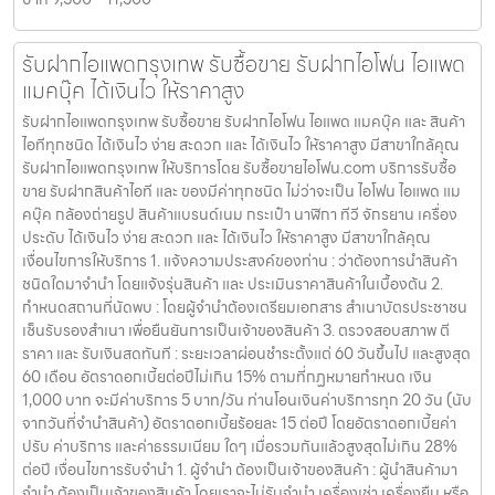
รับฝากไอแพดกรุงเทพ รับซื้อขาย รับฝากไอโฟน ไอแพด
แมคบุ๊ค ได้เงินไว ให้ราคาสูง
รับฝากไอแพดกรุงเทพ รับซื้อขาย รับฝากไอโฟน ไอแพด แมคบุ๊ค และ สินค้า
ไอทีทุกชนิด ได้เงินไว ง่าย สะดวก และ ได้เงินไว ให้ราคาสูง มีสาขาใกล้คุณ
รับฝากไอแพดกรุงเทพ ให้บริการโดย รับซื้อขายไอโฟน.com บริการรับซื้อ
ขาย รับฝากสินค้าไอที และ ของมีค่าทุกชนิด ไม่ว่าจะเป็น ไอโฟน ไอแพด แม
คบุ๊ค กล้องถ่ายรูป สินค้าแบรนด์เนม กระเป๋า นาฬิกา ทีวี จักรยาน เครื่อง
ประดับ ได้เงินไว ง่าย สะดวก และ ได้เงินไว ให้ราคาสูง มีสาขาใกล้คุณ
เงื่อนไขการให้บริการ 1. แจ้งความประสงค์ของท่าน : ว่าต้องการนำสินค้า
ชนิดใดมาจำนำ โดยแจ้งรุ่นสินค้า และ ประเมินราคาสินค้าในเบื้องต้น 2.
กำหนดสถานที่นัดพบ : โดยผู้จำนำต้องเตรียมเอกสาร สำเนาบัตรประชาชน
เซ็นรับรองสำเนา เพื่อยืนยันการเป็นเจ้าของสินค้า 3. ตรวจสอบสภาพ ตี
ราคา และ รับเงินสดทันที : ระยะเวลาผ่อนชำระตั้งแต่ 60 วันขึ้นไป และสูงสุด
60 เดือน อัตราดอกเบี้ยต่อปีไม่เกิน 15% ตามที่กฏหมายกำหนด เงิน
1,000 บาท จะมีค่าบริการ 5 บาท/วัน ท่านโอนเงินค่าบริการทุก 20 วัน (นับ
จากวันที่จำนำสินค้า) อัตราดอกเบี้ยร้อยละ 15 ต่อปี โดยอัตราดอกเบี้ยค่า
ปรับ ค่าบริการ และค่าธรรมเนียม ใดๆ เมื่อรวมกันแล้วสูงสุดไม่เกิน 28%
ต่อปี เงื่อนไขการรับจำนำ 1. ผู้จำนำ ต้องเป็นเจ้าของสินค้า : ผู้นำสินค้ามา
จำนำ ต้องเป็นเจ้าของสินค้า โดยเราจะไม่รับจำนำ เครื่องเช่า เครื่องยืม หรือ