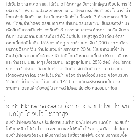
ได้เงินไว ง่าย สะดวก และ ได้เงินไว ให้ราคาสูง มีสาขาใกล้คุณ เงื่อนไขการให้
บริการ 1. แจ้งความประสงค์ของท่าน : ว่าต้องการนำสินค้าชนิดใดมาจำนำ
โดยแจ้งรุ่นสินค้า และ ประเมินราคาสินค้าในเบื้องต้น 2. กำหนดสถานที่นัด
พบ : โดยผู้จำนำต้องเตรียมเอกสาร สำเนาบัตรประชาชน เซ็นรับรองสำเนา
เพื่อยืนยันการเป็นเจ้าของสินค้า 3. ตรวจสอบสภาพ ตีราคา และ รับเงินสด
ทันที : ระยะเวลาผ่อนชำระตั้งแต่ 60 วันขึ้นไป และสูงสุด 60 เดือน อัตรา
ดอกเบี้ยต่อปีไม่เกิน 15% ตามที่กฏหมายกำหนด เงิน 1,000 บาท จะมีค่า
บริการ 5 บาท/วัน ท่านโอนเงินค่าบริการทุก 20 วัน (นับจากวันที่จำนำ
สินค้า) อัตราดอกเบี้ยร้อยละ 15 ต่อปี โดยอัตราดอกเบี้ยค่าปรับ ค่าบริการ
และค่าธรรมเนียม ใดๆ เมื่อรวมกันแล้วสูงสุดไม่เกิน 28% ต่อปี เงื่อนไขการ
รับจำนำ 1. ผู้จำนำ ต้องเป็นเจ้าของสินค้า : ผู้นำสินค้ามาจำนำ ต้องเป็น
เจ้าของสินค้า โดยเราจะไม่รับจำนำ เครื่องเช่า เครื่องยืม หรือเครื่องบริษัท
2. สินค้าที่นำมาจำนำไม่ควรเกิน 1-2 ปี : หากเกินจะพิจารณาเป็นบาง
รายการ โดยสินค้าต้องอยู่ในสภาพดี ไม่เคยเสียหรือเคยซ่อมมาก่อน
รับจำนำไอแพดวัชรพล รับซื้อขาย รับฝากไอโฟน ไอแพด
แมคบุ๊ค ได้เงินไว ให้ราคาสูง
รับจำนำไอแพดวัชรพล รับซื้อขาย รับฝากไอโฟน ไอแพด แมคบุ๊ค และ สินค้า
ไอทีทุกชนิด ได้เงินไว ง่าย สะดวก และ ได้เงินไว ให้ราคาสูง มีสาขาใกล้คุณ
รับจำนำไอแพดวัชรพล ให้บริการโดย รับซื้อขายไอโฟน.com บริการรับซื้อ