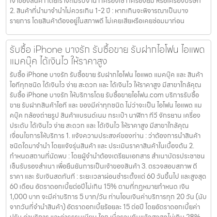
เจ้าของสินค้า โดยเราจะไม่รับจำนำ เครื่องเช่า เครื่องยืม หรือเครื่องบริษัท
2. สินค้าที่นำมาจำนำไม่ควรเกิน 1-2 ปี : หากเกินจะพิจารณาเป็นบาง
รายการ โดยสินค้าต้องอยู่ในสภาพดี ไม่เคยเสียหรือเคยซ่อมมาก่อน
รับซื้อ iPhone บางรัก รับซื้อขาย รับฝากไอโฟน ไอแพด
แมคบุ๊ค ได้เงินไว ให้ราคาสูง
รับซื้อ iPhone บางรัก รับซื้อขาย รับฝากไอโฟน ไอแพด แมคบุ๊ค และ สินค้า
ไอทีทุกชนิด ได้เงินไว ง่าย สะดวก และ ได้เงินไว ให้ราคาสูง มีสาขาใกล้คุณ
รับซื้อ iPhone บางรัก ให้บริการโดย รับซื้อขายไอโฟน.com บริการรับซื้อ
ขาย รับฝากสินค้าไอที และ ของมีค่าทุกชนิด ไม่ว่าจะเป็น ไอโฟน ไอแพด แม
คบุ๊ค กล้องถ่ายรูป สินค้าแบรนด์เนม กระเป๋า นาฬิกา ทีวี จักรยาน เครื่อง
ประดับ ได้เงินไว ง่าย สะดวก และ ได้เงินไว ให้ราคาสูง มีสาขาใกล้คุณ
เงื่อนไขการให้บริการ 1. แจ้งความประสงค์ของท่าน : ว่าต้องการนำสินค้า
ชนิดใดมาจำนำ โดยแจ้งรุ่นสินค้า และ ประเมินราคาสินค้าในเบื้องต้น 2.
กำหนดสถานที่นัดพบ : โดยผู้จำนำต้องเตรียมเอกสาร สำเนาบัตรประชาชน
เซ็นรับรองสำเนา เพื่อยืนยันการเป็นเจ้าของสินค้า 3. ตรวจสอบสภาพ ตี
ราคา และ รับเงินสดทันที : ระยะเวลาผ่อนชำระตั้งแต่ 60 วันขึ้นไป และสูงสุด
60 เดือน อัตราดอกเบี้ยต่อปีไม่เกิน 15% ตามที่กฏหมายกำหนด เงิน
1,000 บาท จะมีค่าบริการ 5 บาท/วัน ท่านโอนเงินค่าบริการทุก 20 วัน (นับ
จากวันที่จำนำสินค้า) อัตราดอกเบี้ยร้อยละ 15 ต่อปี โดยอัตราดอกเบี้ยค่า