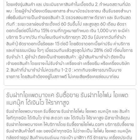
โดยแจ้งรุ่นสินค้า และ ประเมินราคาสินค้าในเบื้องต้น 2. กำหนดสถานที่นัด
พบ : โดยผู้จำนำต้องเตรียมเอกสาร สำเนาบัตรประชาชน เซ็นรับรองสำเนา
เพื่อยืนยันการเป็นเจ้าของสินค้า 3. ตรวจสอบสภาพ ตีราคา และ รับเงินสด
ทันที : ระยะเวลาผ่อนชำระตั้งแต่ 60 วันขึ้นไป และสูงสุด 60 เดือน อัตรา
ดอกเบี้ยต่อปีไม่เกิน 15% ตามที่กฏหมายกำหนด เงิน 1,000 บาท จะมีค่า
บริการ 5 บาท/วัน ท่านโอนเงินค่าบริการทุก 20 วัน (นับจากวันที่จำนำ
สินค้า) อัตราดอกเบี้ยร้อยละ 15 ต่อปี โดยอัตราดอกเบี้ยค่าปรับ ค่าบริการ
และค่าธรรมเนียม ใดๆ เมื่อรวมกันแล้วสูงสุดไม่เกิน 28% ต่อปี เงื่อนไขการ
รับจำนำ 1. ผู้จำนำ ต้องเป็นเจ้าของสินค้า : ผู้นำสินค้ามาจำนำ ต้องเป็น
เจ้าของสินค้า โดยเราจะไม่รับจำนำ เครื่องเช่า เครื่องยืม หรือเครื่องบริษัท
2. สินค้าที่นำมาจำนำไม่ควรเกิน 1-2 ปี : หากเกินจะพิจารณาเป็นบาง
รายการ โดยสินค้าต้องอยู่ในสภาพดี ไม่เคยเสียหรือเคยซ่อมมาก่อน
รับฝากไอแพดบางแค รับซื้อขาย รับฝากไอโฟน ไอแพด
แมคบุ๊ค ได้เงินไว ให้ราคาสูง
รับฝากไอแพดบางแค รับซื้อขาย รับฝากไอโฟน ไอแพด แมคบุ๊ค และ สินค้า
ไอทีทุกชนิด ได้เงินไว ง่าย สะดวก และ ได้เงินไว ให้ราคาสูง มีสาขาใกล้คุณ
รับฝากไอแพดบางแค ให้บริการโดย รับซื้อขายไอโฟน.com บริการรับซื้อขาย
รับฝากสินค้าไอที และ ของมีค่าทุกชนิด ไม่ว่าจะเป็น ไอโฟน ไอแพด แมคบุ๊ค
กล้องถ่ายรูป สินค้าแบรนด์เนม กระเป๋า นาฬิกา ทีวี จักรยาน เครื่องประดับ