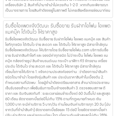
เครื่องบริษัท 2. สินค้าที่นำมาจำนำไม่ควรเกิน 1-2 ปี : หากเกินจะพิจารณา
เป็นบางรายการ โดยสินค้าต้องอยู่ในสภาพดี ไม่เคยเสียหรือเคยซ่อมมาก่อน
รับซื้อไอแพดแจ้งวัฒนะ รับซื้อขาย รับฝากไอโฟน ไอแพด
แมคบุ๊ค ได้เงินไว ให้ราคาสูง
รับซื้อไอแพดแจ้งวัฒนะ รับซื้อขาย รับฝากไอโฟน ไอแพด แมคบุ๊ค และ สินค้า
ไอทีทุกชนิด ได้เงินไว ง่าย สะดวก และ ได้เงินไว ให้ราคาสูง มีสาขาใกล้คุณ
รับซื้อไอแพดแจ้งวัฒนะ ให้บริการโดย รับซื้อขายไอโฟน.com บริการรับซื้อ
ขาย รับฝากสินค้าไอที และ ของมีค่าทุกชนิด ไม่ว่าจะเป็น ไอโฟน ไอแพด แม
คบุ๊ค กล้องถ่ายรูป สินค้าแบรนด์เนม กระเป๋า นาฬิกา ทีวี จักรยาน เครื่อง
ประดับ ได้เงินไว ง่าย สะดวก และ ได้เงินไว ให้ราคาสูง มีสาขาใกล้คุณ
เงื่อนไขการให้บริการ 1. แจ้งความประสงค์ของท่าน : ว่าต้องการนำสินค้า
ชนิดใดมาจำนำ โดยแจ้งรุ่นสินค้า และ ประเมินราคาสินค้าในเบื้องต้น 2.
กำหนดสถานที่นัดพบ : โดยผู้จำนำต้องเตรียมเอกสาร สำเนาบัตรประชาชน
เซ็นรับรองสำเนา เพื่อยืนยันการเป็นเจ้าของสินค้า 3. ตรวจสอบสภาพ ตี
ราคา และ รับเงินสดทันที : ระยะเวลาผ่อนชำระตั้งแต่ 60 วันขึ้นไป และสูงสุด
60 เดือน อัตราดอกเบี้ยต่อปีไม่เกิน 15% ตามที่กฏหมายกำหนด เงิน
1,000 บาท จะมีค่าบริการ 5 บาท/วัน ท่านโอนเงินค่าบริการทุก 20 วัน (นับ
จากวันที่จำนำสินค้า) อัตราดอกเบี้ยร้อยละ 15 ต่อปี โดยอัตราดอกเบี้ยค่า
ปรับ ค่าบริการ และค่าธรรมเนียม ใดๆ เมื่อรวมกันแล้วสูงสุดไม่เกิน 28%