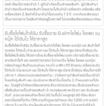
ต่อปี เงื่อนไขการรับจำนำ 1. ผู้จำนำ ต้องเป็นเจ้าของสินค้า : ผู้นำสินค้ามา
จำนำ ต้องเป็นเจ้าของสินค้า โดยเราจะไม่รับจำนำ เครื่องเช่า เครื่องยืม หรือ
เครื่องบริษัท 2. สินค้าที่นำมาจำนำไม่ควรเกิน 1-2 ปี : หากเกินจะพิจารณา
เป็นบางรายการ โดยสินค้าต้องอยู่ในสภาพดี ไม่เคยเสียหรือเคยซ่อมมาก่อน
รับซื้อไอโฟนใกล้ฉัน รับซื้อขาย รับฝากไอโฟน ไอแพด แม
คบุ๊ค ได้เงินไว ให้ราคาสูง
รับซื้อไอโฟนใกล้ฉัน รับซื้อขาย รับฝากไอโฟน ไอแพด แมคบุ๊ค และ สินค้าไอที
ทุกชนิด ได้เงินไว ง่าย สะดวก และ ได้เงินไว ให้ราคาสูง มีสาขาใกล้คุณ รับ
ซื้อไอโฟนใกล้ฉัน ให้บริการโดย รับซื้อขายไอโฟน.com บริการรับซื้อขาย รับ
ฝากสินค้าไอที และ ของมีค่าทุกชนิด ไม่ว่าจะเป็น ไอโฟน ไอแพด แมคบุ๊ค
กล้องถ่ายรูป สินค้าแบรนด์เนม กระเป๋า นาฬิกา ทีวี จักรยาน เครื่องประดับ
ได้เงินไว ง่าย สะดวก และ ได้เงินไว ให้ราคาสูง มีสาขาใกล้คุณ เงื่อนไขการให้
บริการ 1. แจ้งความประสงค์ของท่าน : ว่าต้องการนำสินค้าชนิดใดมาจำนำ
โดยแจ้งรุ่นสินค้า และ ประเมินราคาสินค้าในเบื้องต้น 2. กำหนดสถานที่นัด
พบ : โดยผู้จำนำต้องเตรียมเอกสาร สำเนาบัตรประชาชน เซ็นรับรองสำเนา
เพื่อยืนยันการเป็นเจ้าของสินค้า 3. ตรวจสอบสภาพ ตีราคา และ รับเงินสด
ทันที : ระยะเวลาผ่อนชำระตั้งแต่ 60 วันขึ้นไป และสูงสุด 60 เดือน อัตรา
ดอกเบี้ยต่อปีไม่เกิน 15% ตามที่กฏหมายกำหนด เงิน 1,000 บาท จะมีค่า
บริการ 5 บาท/วัน ท่านโอนเงินค่าบริการทุก 20 วัน (นับจากวันที่จำนำ