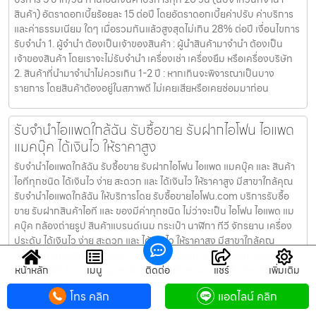
สินค้า) อัตราดอกเบี้ยร้อยละ 15 ต่อปี โดยอัตราดอกเบี้ยค่าปรับ ค่าบริการ
และค่าธรรมเนียม ใดๆ เมื่อรวมกันแล้วสูงสุดไม่เกิน 28% ต่อปี เงื่อนไขการ
รับจำนำ 1. ผู้จำนำ ต้องเป็นเจ้าของสินค้า : ผู้นำสินค้ามาจำนำ ต้องเป็น
เจ้าของสินค้า โดยเราจะไม่รับจำนำ เครื่องเช่า เครื่องยืม หรือเครื่องบริษัท
2. สินค้าที่นำมาจำนำไม่ควรเกิน 1-2 ปี : หากเกินจะพิจารณาเป็นบาง
รายการ โดยสินค้าต้องอยู่ในสภาพดี ไม่เคยเสียหรือเคยซ่อมมาก่อน
รับจำนำไอแพดใกล้ฉัน รับซื้อขาย รับฝากไอโฟน ไอแพด
แมคบุ๊ค ได้เงินไว ให้ราคาสูง
รับจำนำไอแพดใกล้ฉัน รับซื้อขาย รับฝากไอโฟน ไอแพด แมคบุ๊ค และ สินค้า
ไอทีทุกชนิด ได้เงินไว ง่าย สะดวก และ ได้เงินไว ให้ราคาสูง มีสาขาใกล้คุณ
รับจำนำไอแพดใกล้ฉัน ให้บริการโดย รับซื้อขายไอโฟน.com บริการรับซื้อ
ขาย รับฝากสินค้าไอที และ ของมีค่าทุกชนิด ไม่ว่าจะเป็น ไอโฟน ไอแพด แม
คบุ๊ค กล้องถ่ายรูป สินค้าแบรนด์เนม กระเป๋า นาฬิกา ทีวี จักรยาน เครื่อง
ประดับ ได้เงินไว ง่าย สะดวก และ ได้เงินไว ให้ราคาสูง มีสาขาใกล้คุณ
เงื่อนไขการให้บริการ 1. แจ้งความประสงค์ของท่าน : ว่าต้องการนำสินค้า
หน้าหลัก
เมนู
ติดต่อ
แชร์
เพิ่มเติม
ชนิดใดมาจำนำ โดยแจ้งรุ่นสินค้า และ ประเมินราคาสินค้าในเบื้องต้น 2.
กำหนดสถานที่นัดพบ : โดยผู้จำนำต้องเตรียมเอกสาร สำเนาบัตรประชาชน
โทร คลิก
แอดไลน์ คลิก
เซ็นรับรองสำเนา เพื่อยืนยันการเป็นเจ้าของสินค้า 3. ตรวจสอบสภาพ ตี
ราคา และ รับเงินสดทันที : ระยะเวลาผ่อนชำระตั้งแต่ 60 วันขึ้นไป และสูงสุด