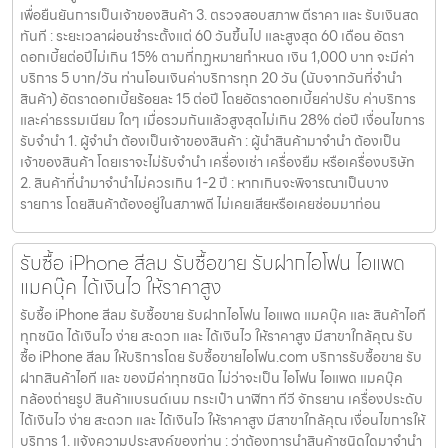
เพื่อยืนยันการเป็นเจ้าของสินค้า 3. ตรวจสอบสภาพ ตีราคา และ รับเงินสด
ทันที : ระยะเวลาผ่อนชำระตั้งแต่ 60 วันขึ้นไป และสูงสุด 60 เดือน อัตรา
ดอกเบี้ยต่อปีไม่เกิน 15% ตามที่กฏหมายกำหนด เงิน 1,000 บาท จะมีค่า
บริการ 5 บาท/วัน ท่านโอนเงินค่าบริการทุก 20 วัน (นับจากวันที่จำนำ
สินค้า) อัตราดอกเบี้ยร้อยละ 15 ต่อปี โดยอัตราดอกเบี้ยค่าปรับ ค่าบริการ
และค่าธรรมเนียม ใดๆ เมื่อรวมกันแล้วสูงสุดไม่เกิน 28% ต่อปี เงื่อนไขการ
รับจำนำ 1. ผู้จำนำ ต้องเป็นเจ้าของสินค้า : ผู้นำสินค้ามาจำนำ ต้องเป็น
เจ้าของสินค้า โดยเราจะไม่รับจำนำ เครื่องเช่า เครื่องยืม หรือเครื่องบริษัท
2. สินค้าที่นำมาจำนำไม่ควรเกิน 1-2 ปี : หากเกินจะพิจารณาเป็นบาง
รายการ โดยสินค้าต้องอยู่ในสภาพดี ไม่เคยเสียหรือเคยซ่อมมาก่อน
รับซื้อ iPhone สีลม รับซื้อขาย รับฝากไอโฟน ไอแพด
แมคบุ๊ค ได้เงินไว ให้ราคาสูง
รับซื้อ iPhone สีลม รับซื้อขาย รับฝากไอโฟน ไอแพด แมคบุ๊ค และ สินค้าไอที
ทุกชนิด ได้เงินไว ง่าย สะดวก และ ได้เงินไว ให้ราคาสูง มีสาขาใกล้คุณ รับ
ซื้อ iPhone สีลม ให้บริการโดย รับซื้อขายไอโฟน.com บริการรับซื้อขาย รับ
ฝากสินค้าไอที และ ของมีค่าทุกชนิด ไม่ว่าจะเป็น ไอโฟน ไอแพด แมคบุ๊ค
กล้องถ่ายรูป สินค้าแบรนด์เนม กระเป๋า นาฬิกา ทีวี จักรยาน เครื่องประดับ
ได้เงินไว ง่าย สะดวก และ ได้เงินไว ให้ราคาสูง มีสาขาใกล้คุณ เงื่อนไขการให้
บริการ 1. แจ้งความประสงค์ของท่าน : ว่าต้องการนำสินค้าชนิดใดมาจำนำ