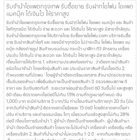
รับจำนำไอแพดกรุงเทพ รับซื้อขาย รับฝากไอโฟน ไอแพด
แมคบุ๊ค ได้เงินไว ให้ราคาสูง
รับจำนำไอแพดกรุงเทพ รับซื้อขาย รับฝากไอโฟน ไอแพด แมคบุ๊ค และ สินค้า
ไอทีทุกชนิด ได้เงินไว ง่าย สะดวก และ ได้เงินไว ให้ราคาสูง มีสาขาใกล้คุณ
รับจำนำไอแพดกรุงเทพ ให้บริการโดย รับซื้อขายไอโฟน.com บริการรับซื้อ
ขาย รับฝากสินค้าไอที และ ของมีค่าทุกชนิด ไม่ว่าจะเป็น ไอโฟน ไอแพด แม
คบุ๊ค กล้องถ่ายรูป สินค้าแบรนด์เนม กระเป๋า นาฬิกา ทีวี จักรยาน เครื่อง
ประดับ ได้เงินไว ง่าย สะดวก และ ได้เงินไว ให้ราคาสูง มีสาขาใกล้คุณ
เงื่อนไขการให้บริการ 1. แจ้งความประสงค์ของท่าน : ว่าต้องการนำสินค้า
ชนิดใดมาจำนำ โดยแจ้งรุ่นสินค้า และ ประเมินราคาสินค้าในเบื้องต้น 2.
กำหนดสถานที่นัดพบ : โดยผู้จำนำต้องเตรียมเอกสาร สำเนาบัตรประชาชน
เซ็นรับรองสำเนา เพื่อยืนยันการเป็นเจ้าของสินค้า 3. ตรวจสอบสภาพ ตี
ราคา และ รับเงินสดทันที : ระยะเวลาผ่อนชำระตั้งแต่ 60 วันขึ้นไป และสูงสุด
60 เดือน อัตราดอกเบี้ยต่อปีไม่เกิน 15% ตามที่กฏหมายกำหนด เงิน
1,000 บาท จะมีค่าบริการ 5 บาท/วัน ท่านโอนเงินค่าบริการทุก 20 วัน (นับ
จากวันที่จำนำสินค้า) อัตราดอกเบี้ยร้อยละ 15 ต่อปี โดยอัตราดอกเบี้ยค่า
ปรับ ค่าบริการ และค่าธรรมเนียม ใดๆ เมื่อรวมกันแล้วสูงสุดไม่เกิน 28%
ต่อปี เงื่อนไขการรับจำนำ 1. ผู้จำนำ ต้องเป็นเจ้าของสินค้า : ผู้นำสินค้ามา
จำนำ ต้องเป็นเจ้าของสินค้า โดยเราจะไม่รับจำนำ เครื่องเช่า เครื่องยืม หรือ
เครื่องบริษัท 2. สินค้าที่นำมาจำนำไม่ควรเกิน 1-2 ปี : หากเกินจะพิจารณา