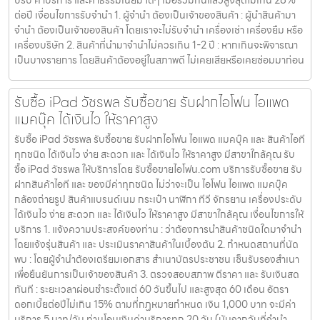
ปรับ ค่าบริการ และค่าธรรมเนียม ใดๆ เมื่อรวมกันแล้วสูงสุดไม่เกิน 28%
ต่อปี เงื่อนไขการรับจำนำ 1. ผู้จำนำ ต้องเป็นเจ้าของสินค้า : ผู้นำสินค้ามา
จำนำ ต้องเป็นเจ้าของสินค้า โดยเราจะไม่รับจำนำ เครื่องเช่า เครื่องยืม หรือ
เครื่องบริษัท 2. สินค้าที่นำมาจำนำไม่ควรเกิน 1-2 ปี : หากเกินจะพิจารณา
เป็นบางรายการ โดยสินค้าต้องอยู่ในสภาพดี ไม่เคยเสียหรือเคยซ่อมมาก่อน
รับซื้อ iPad วัชรพล รับซื้อขาย รับฝากไอโฟน ไอแพด
แมคบุ๊ค ได้เงินไว ให้ราคาสูง
รับซื้อ iPad วัชรพล รับซื้อขาย รับฝากไอโฟน ไอแพด แมคบุ๊ค และ สินค้าไอที
ทุกชนิด ได้เงินไว ง่าย สะดวก และ ได้เงินไว ให้ราคาสูง มีสาขาใกล้คุณ รับ
ซื้อ iPad วัชรพล ให้บริการโดย รับซื้อขายไอโฟน.com บริการรับซื้อขาย รับ
ฝากสินค้าไอที และ ของมีค่าทุกชนิด ไม่ว่าจะเป็น ไอโฟน ไอแพด แมคบุ๊ค
กล้องถ่ายรูป สินค้าแบรนด์เนม กระเป๋า นาฬิกา ทีวี จักรยาน เครื่องประดับ
ได้เงินไว ง่าย สะดวก และ ได้เงินไว ให้ราคาสูง มีสาขาใกล้คุณ เงื่อนไขการให้
บริการ 1. แจ้งความประสงค์ของท่าน : ว่าต้องการนำสินค้าชนิดใดมาจำนำ
โดยแจ้งรุ่นสินค้า และ ประเมินราคาสินค้าในเบื้องต้น 2. กำหนดสถานที่นัด
พบ : โดยผู้จำนำต้องเตรียมเอกสาร สำเนาบัตรประชาชน เซ็นรับรองสำเนา
เพื่อยืนยันการเป็นเจ้าของสินค้า 3. ตรวจสอบสภาพ ตีราคา และ รับเงินสด
ทันที : ระยะเวลาผ่อนชำระตั้งแต่ 60 วันขึ้นไป และสูงสุด 60 เดือน อัตรา
ดอกเบี้ยต่อปีไม่เกิน 15% ตามที่กฏหมายกำหนด เงิน 1,000 บาท จะมีค่า
บริการ 5 บาท/วัน ท่านโอนเงินค่าบริการทุก 20 วัน (นับจากวันที่จำนำ