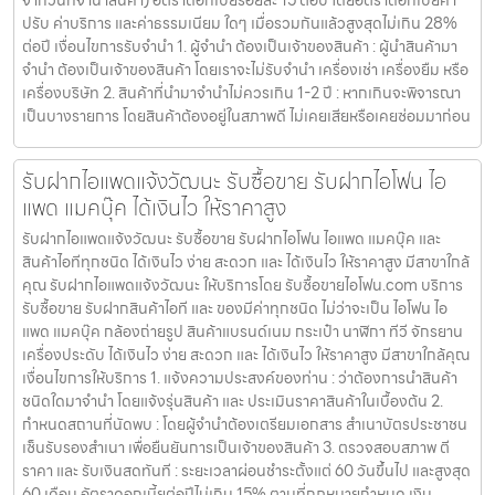
จากวันที่จำนำสินค้า) อัตราดอกเบี้ยร้อยละ 15 ต่อปี โดยอัตราดอกเบี้ยค่า
ปรับ ค่าบริการ และค่าธรรมเนียม ใดๆ เมื่อรวมกันแล้วสูงสุดไม่เกิน 28%
ต่อปี เงื่อนไขการรับจำนำ 1. ผู้จำนำ ต้องเป็นเจ้าของสินค้า : ผู้นำสินค้ามา
จำนำ ต้องเป็นเจ้าของสินค้า โดยเราจะไม่รับจำนำ เครื่องเช่า เครื่องยืม หรือ
เครื่องบริษัท 2. สินค้าที่นำมาจำนำไม่ควรเกิน 1-2 ปี : หากเกินจะพิจารณา
เป็นบางรายการ โดยสินค้าต้องอยู่ในสภาพดี ไม่เคยเสียหรือเคยซ่อมมาก่อน
รับฝากไอแพดแจ้งวัฒนะ รับซื้อขาย รับฝากไอโฟน ไอ
แพด แมคบุ๊ค ได้เงินไว ให้ราคาสูง
รับฝากไอแพดแจ้งวัฒนะ รับซื้อขาย รับฝากไอโฟน ไอแพด แมคบุ๊ค และ
สินค้าไอทีทุกชนิด ได้เงินไว ง่าย สะดวก และ ได้เงินไว ให้ราคาสูง มีสาขาใกล้
คุณ รับฝากไอแพดแจ้งวัฒนะ ให้บริการโดย รับซื้อขายไอโฟน.com บริการ
รับซื้อขาย รับฝากสินค้าไอที และ ของมีค่าทุกชนิด ไม่ว่าจะเป็น ไอโฟน ไอ
แพด แมคบุ๊ค กล้องถ่ายรูป สินค้าแบรนด์เนม กระเป๋า นาฬิกา ทีวี จักรยาน
เครื่องประดับ ได้เงินไว ง่าย สะดวก และ ได้เงินไว ให้ราคาสูง มีสาขาใกล้คุณ
เงื่อนไขการให้บริการ 1. แจ้งความประสงค์ของท่าน : ว่าต้องการนำสินค้า
ชนิดใดมาจำนำ โดยแจ้งรุ่นสินค้า และ ประเมินราคาสินค้าในเบื้องต้น 2.
กำหนดสถานที่นัดพบ : โดยผู้จำนำต้องเตรียมเอกสาร สำเนาบัตรประชาชน
เซ็นรับรองสำเนา เพื่อยืนยันการเป็นเจ้าของสินค้า 3. ตรวจสอบสภาพ ตี
ราคา และ รับเงินสดทันที : ระยะเวลาผ่อนชำระตั้งแต่ 60 วันขึ้นไป และสูงสุด
60 เดือน อัตราดอกเบี้ยต่อปีไม่เกิน 15% ตามที่กฏหมายกำหนด เงิน