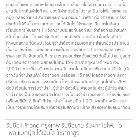
รับฝากไอแพดกรุงเทพ ให้บริการโดย รับซื้อขายไอโฟน.com บริการรับซื้อ
ขาย รับฝากสินค้าไอที และ ของมีค่าทุกชนิด ไม่ว่าจะเป็น ไอโฟน ไอแพด แม
คบุ๊ค กล้องถ่ายรูป สินค้าแบรนด์เนม กระเป๋า นาฬิกา ทีวี จักรยาน เครื่อง
ประดับ ได้เงินไว ง่าย สะดวก และ ได้เงินไว ให้ราคาสูง มีสาขาใกล้คุณ
เงื่อนไขการให้บริการ 1. แจ้งความประสงค์ของท่าน : ว่าต้องการนำสินค้า
ชนิดใดมาจำนำ โดยแจ้งรุ่นสินค้า และ ประเมินราคาสินค้าในเบื้องต้น 2.
กำหนดสถานที่นัดพบ : โดยผู้จำนำต้องเตรียมเอกสาร สำเนาบัตรประชาชน
เซ็นรับรองสำเนา เพื่อยืนยันการเป็นเจ้าของสินค้า 3. ตรวจสอบสภาพ ตี
ราคา และ รับเงินสดทันที : ระยะเวลาผ่อนชำระตั้งแต่ 60 วันขึ้นไป และสูงสุด
60 เดือน อัตราดอกเบี้ยต่อปีไม่เกิน 15% ตามที่กฏหมายกำหนด เงิน
1,000 บาท จะมีค่าบริการ 5 บาท/วัน ท่านโอนเงินค่าบริการทุก 20 วัน (นับ
จากวันที่จำนำสินค้า) อัตราดอกเบี้ยร้อยละ 15 ต่อปี โดยอัตราดอกเบี้ยค่า
ปรับ ค่าบริการ และค่าธรรมเนียม ใดๆ เมื่อรวมกันแล้วสูงสุดไม่เกิน 28%
ต่อปี เงื่อนไขการรับจำนำ 1. ผู้จำนำ ต้องเป็นเจ้าของสินค้า : ผู้นำสินค้ามา
จำนำ ต้องเป็นเจ้าของสินค้า โดยเราจะไม่รับจำนำ เครื่องเช่า เครื่องยืม หรือ
เครื่องบริษัท 2. สินค้าที่นำมาจำนำไม่ควรเกิน 1-2 ปี : หากเกินจะพิจารณา
เป็นบางรายการ โดยสินค้าต้องอยู่ในสภาพดี ไม่เคยเสียหรือเคยซ่อมมาก่อน
รับซื้อ iPhone กรุงเทพ รับซื้อขาย รับฝากไอโฟน ไอ
แพด แมคบุ๊ค ได้เงินไว ให้ราคาสูง