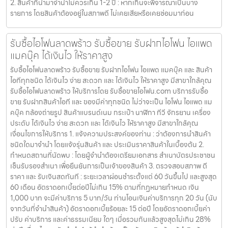
2. สินค้าที่นำมาจำนำไม่ควรเกิน 1-2 ปี : หากเกินจะพิจารณาเป็นบาง
รายการ โดยสินค้าต้องอยู่ในสภาพดี ไม่เคยเสียหรือเคยซ่อมมาก่อน
รับซื้อไอโฟนลาดพร้าว รับซื้อขาย รับฝากไอโฟน ไอแพด
แมคบุ๊ค ได้เงินไว ให้ราคาสูง
รับซื้อไอโฟนลาดพร้าว รับซื้อขาย รับฝากไอโฟน ไอแพด แมคบุ๊ค และ สินค้า
ไอทีทุกชนิด ได้เงินไว ง่าย สะดวก และ ได้เงินไว ให้ราคาสูง มีสาขาใกล้คุณ
รับซื้อไอโฟนลาดพร้าว ให้บริการโดย รับซื้อขายไอโฟน.com บริการรับซื้อ
ขาย รับฝากสินค้าไอที และ ของมีค่าทุกชนิด ไม่ว่าจะเป็น ไอโฟน ไอแพด แม
คบุ๊ค กล้องถ่ายรูป สินค้าแบรนด์เนม กระเป๋า นาฬิกา ทีวี จักรยาน เครื่อง
ประดับ ได้เงินไว ง่าย สะดวก และ ได้เงินไว ให้ราคาสูง มีสาขาใกล้คุณ
เงื่อนไขการให้บริการ 1. แจ้งความประสงค์ของท่าน : ว่าต้องการนำสินค้า
ชนิดใดมาจำนำ โดยแจ้งรุ่นสินค้า และ ประเมินราคาสินค้าในเบื้องต้น 2.
กำหนดสถานที่นัดพบ : โดยผู้จำนำต้องเตรียมเอกสาร สำเนาบัตรประชาชน
เซ็นรับรองสำเนา เพื่อยืนยันการเป็นเจ้าของสินค้า 3. ตรวจสอบสภาพ ตี
ราคา และ รับเงินสดทันที : ระยะเวลาผ่อนชำระตั้งแต่ 60 วันขึ้นไป และสูงสุด
60 เดือน อัตราดอกเบี้ยต่อปีไม่เกิน 15% ตามที่กฏหมายกำหนด เงิน
1,000 บาท จะมีค่าบริการ 5 บาท/วัน ท่านโอนเงินค่าบริการทุก 20 วัน (นับ
จากวันที่จำนำสินค้า) อัตราดอกเบี้ยร้อยละ 15 ต่อปี โดยอัตราดอกเบี้ยค่า
ปรับ ค่าบริการ และค่าธรรมเนียม ใดๆ เมื่อรวมกันแล้วสูงสุดไม่เกิน 28%