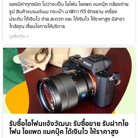
ของมีค่าทุกชนิด ไม่ว่าจะเป็น ไอโฟน ไอแพด แมคบุ๊ค กล้องถ่าย
รูป สินค้าแบรนด์เนม กระเป๋า นาฬิกา ทีวี จักรยาน เครื่อง
ประดับ ได้เงินไว ง่าย สะดวก และ ได้เงินไว ให้ราคาสูง มีสาขา
ใกล้คุณ เงื่อนไขการให้บริการ
ดูเพิ่มเติม »
รับซื้อไอโฟนแจ้งวัฒนะ รับซื้อขาย รับฝากไอ
โฟน ไอแพด แมคบุ๊ค ได้เงินไว ให้ราคาสูง