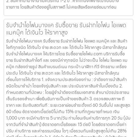
2. สินค้าที่นำมาจำนำไม่ควรเกิน 1-2 ปี : หากเกินจะพิจารณาเป็นบาง
รายการ โดยสินค้าต้องอยู่ในสภาพดี ไม่เคยเสียหรือเคยซ่อมมาก่อน
รับจำนำไอโฟนบางแค รับซื้อขาย รับฝากไอโฟน ไอแพด
แมคบุ๊ค ได้เงินไว ให้ราคาสูง
รับจำนำไอโฟนบางแค รับซื้อขาย รับฝากไอโฟน ไอแพด แมคบุ๊ค และ สินค้า
ไอทีทุกชนิด ได้เงินไว ง่าย สะดวก และ ได้เงินไว ให้ราคาสูง มีสาขาใกล้คุณ
รับจำนำไอโฟนบางแค ให้บริการโดย รับซื้อขายไอโฟน.com บริการรับซื้อ
ขาย รับฝากสินค้าไอที และ ของมีค่าทุกชนิด ไม่ว่าจะเป็น ไอโฟน ไอแพด แม
คบุ๊ค กล้องถ่ายรูป สินค้าแบรนด์เนม กระเป๋า นาฬิกา ทีวี จักรยาน เครื่อง
ประดับ ได้เงินไว ง่าย สะดวก และ ได้เงินไว ให้ราคาสูง มีสาขาใกล้คุณ
เงื่อนไขการให้บริการ 1. แจ้งความประสงค์ของท่าน : ว่าต้องการนำสินค้า
ชนิดใดมาจำนำ โดยแจ้งรุ่นสินค้า และ ประเมินราคาสินค้าในเบื้องต้น 2.
กำหนดสถานที่นัดพบ : โดยผู้จำนำต้องเตรียมเอกสาร สำเนาบัตรประชาชน
เซ็นรับรองสำเนา เพื่อยืนยันการเป็นเจ้าของสินค้า 3. ตรวจสอบสภาพ ตี
ราคา และ รับเงินสดทันที : ระยะเวลาผ่อนชำระตั้งแต่ 60 วันขึ้นไป และสูงสุด
60 เดือน อัตราดอกเบี้ยต่อปีไม่เกิน 15% ตามที่กฏหมายกำหนด เงิน
1,000 บาท จะมีค่าบริการ 5 บาท/วัน ท่านโอนเงินค่าบริการทุก 20 วัน (นับ
จากวันที่จำนำสินค้า) อัตราดอกเบี้ยร้อยละ 15 ต่อปี โดยอัตราดอกเบี้ยค่า
ปรับ ค่าบริการ และค่าธรรมเนียม ใดๆ เมื่อรวมกันแล้วสูงสุดไม่เกิน 28%