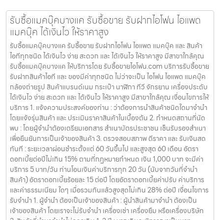
รับซื้อแมคบุ๊คบางแค รับซื้อขาย รับฝากไอโฟน ไอแพด
แมคบุ๊ค ได้เงินไว ให้ราคาสูง
รับซื้อแมคบุ๊คบางแค รับซื้อขาย รับฝากไอโฟน ไอแพด แมคบุ๊ค และ สินค้า
ไอทีทุกชนิด ได้เงินไว ง่าย สะดวก และ ได้เงินไว ให้ราคาสูง มีสาขาใกล้คุณ
รับซื้อแมคบุ๊คบางแค ให้บริการโดย รับซื้อขายไอโฟน.com บริการรับซื้อขาย
รับฝากสินค้าไอที และ ของมีค่าทุกชนิด ไม่ว่าจะเป็น ไอโฟน ไอแพด แมคบุ๊ค
กล้องถ่ายรูป สินค้าแบรนด์เนม กระเป๋า นาฬิกา ทีวี จักรยาน เครื่องประดับ
ได้เงินไว ง่าย สะดวก และ ได้เงินไว ให้ราคาสูง มีสาขาใกล้คุณ เงื่อนไขการให้
บริการ 1. แจ้งความประสงค์ของท่าน : ว่าต้องการนำสินค้าชนิดใดมาจำนำ
โดยแจ้งรุ่นสินค้า และ ประเมินราคาสินค้าในเบื้องต้น 2. กำหนดสถานที่นัด
พบ : โดยผู้จำนำต้องเตรียมเอกสาร สำเนาบัตรประชาชน เซ็นรับรองสำเนา
เพื่อยืนยันการเป็นเจ้าของสินค้า 3. ตรวจสอบสภาพ ตีราคา และ รับเงินสด
ทันที : ระยะเวลาผ่อนชำระตั้งแต่ 60 วันขึ้นไป และสูงสุด 60 เดือน อัตรา
ดอกเบี้ยต่อปีไม่เกิน 15% ตามที่กฏหมายกำหนด เงิน 1,000 บาท จะมีค่า
บริการ 5 บาท/วัน ท่านโอนเงินค่าบริการทุก 20 วัน (นับจากวันที่จำนำ
สินค้า) อัตราดอกเบี้ยร้อยละ 15 ต่อปี โดยอัตราดอกเบี้ยค่าปรับ ค่าบริการ
และค่าธรรมเนียม ใดๆ เมื่อรวมกันแล้วสูงสุดไม่เกิน 28% ต่อปี เงื่อนไขการ
รับจำนำ 1. ผู้จำนำ ต้องเป็นเจ้าของสินค้า : ผู้นำสินค้ามาจำนำ ต้องเป็น
เจ้าของสินค้า โดยเราจะไม่รับจำนำ เครื่องเช่า เครื่องยืม หรือเครื่องบริษัท