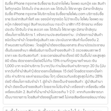
รับซื้อ iPhone กรุงเทพ รับซื้อขาย รับฝากไอโฟน ไอแพด แมคบุ๊ค และ สินค้า
ไอทีทุกชนิด ได้เงินไว ง่าย สะดวก และ ได้เงินไว ให้ราคาสูง มีสาขาใกล้คุณ
รับซื้อ iPhone กรุงเทพ ให้บริการโดย รับซื้อขายไอโฟน.com บริการรับซื้อ
ขาย รับฝากสินค้าไอที และ ของมีค่าทุกชนิด ไม่ว่าจะเป็น ไอโฟน ไอแพด แม
คบุ๊ค กล้องถ่ายรูป สินค้าแบรนด์เนม กระเป๋า นาฬิกา ทีวี จักรยาน เครื่อง
ประดับ ได้เงินไว ง่าย สะดวก และ ได้เงินไว ให้ราคาสูง มีสาขาใกล้คุณ
เงื่อนไขการให้บริการ 1. แจ้งความประสงค์ของท่าน : ว่าต้องการนำสินค้า
ชนิดใดมาจำนำ โดยแจ้งรุ่นสินค้า และ ประเมินราคาสินค้าในเบื้องต้น 2.
กำหนดสถานที่นัดพบ : โดยผู้จำนำต้องเตรียมเอกสาร สำเนาบัตรประชาชน
เซ็นรับรองสำเนา เพื่อยืนยันการเป็นเจ้าของสินค้า 3. ตรวจสอบสภาพ ตี
ราคา และ รับเงินสดทันที : ระยะเวลาผ่อนชำระตั้งแต่ 60 วันขึ้นไป และสูงสุด
60 เดือน อัตราดอกเบี้ยต่อปีไม่เกิน 15% ตามที่กฏหมายกำหนด เงิน
1,000 บาท จะมีค่าบริการ 5 บาท/วัน ท่านโอนเงินค่าบริการทุก 20 วัน (นับ
จากวันที่จำนำสินค้า) อัตราดอกเบี้ยร้อยละ 15 ต่อปี โดยอัตราดอกเบี้ยค่า
ปรับ ค่าบริการ และค่าธรรมเนียม ใดๆ เมื่อรวมกันแล้วสูงสุดไม่เกิน 28%
ต่อปี เงื่อนไขการรับจำนำ 1. ผู้จำนำ ต้องเป็นเจ้าของสินค้า : ผู้นำสินค้ามา
จำนำ ต้องเป็นเจ้าของสินค้า โดยเราจะไม่รับจำนำ เครื่องเช่า เครื่องยืม หรือ
เครื่องบริษัท 2. สินค้าที่นำมาจำนำไม่ควรเกิน 1-2 ปี : หากเกินจะพิจารณา
เป็นบางรายการ โดยสินค้าต้องอยู่ในสภาพดี ไม่เคยเสียหรือเคยซ่อมมาก่อน