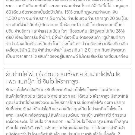
ราคา และ รับเงินสดทันที : ระยะเวลาผ่อนชำระตั้งแต่ 60 วันขึ้นไป และสูงสุด
60 เดือน อัตราดอกเบี้ยต่อปีไม่เกิน 15% ตามที่กฏหมายกำหนด เงิน
1,000 บาท จะมีค่าบริการ 5 บาท/วัน ท่านโอนเงินค่าบริการทุก 20 วัน (นับ
จากวันที่จำนำสินค้า) อัตราดอกเบี้ยร้อยละ 15 ต่อปี โดยอัตราดอกเบี้ยค่า
ปรับ ค่าบริการ และค่าธรรมเนียม ใดๆ เมื่อรวมกันแล้วสูงสุดไม่เกิน 28%
ต่อปี เงื่อนไขการรับจำนำ 1. ผู้จำนำ ต้องเป็นเจ้าของสินค้า : ผู้นำสินค้ามา
จำนำ ต้องเป็นเจ้าของสินค้า โดยเราจะไม่รับจำนำ เครื่องเช่า เครื่องยืม หรือ
เครื่องบริษัท 2. สินค้าที่นำมาจำนำไม่ควรเกิน 1-2 ปี : หากเกินจะพิจารณา
เป็นบางรายการ โดยสินค้าต้องอยู่ในสภาพดี ไม่เคยเสียหรือเคยซ่อมมาก่อน
รับฝากไอโฟนแจ้งวัฒนะ รับซื้อขาย รับฝากไอโฟน ไอ
แพด แมคบุ๊ค ได้เงินไว ให้ราคาสูง
รับฝากไอโฟนแจ้งวัฒนะ รับซื้อขาย รับฝากไอโฟน ไอแพด แมคบุ๊ค และ
สินค้าไอทีทุกชนิด ได้เงินไว ง่าย สะดวก และ ได้เงินไว ให้ราคาสูง มีสาขาใกล้
คุณ รับฝากไอโฟนแจ้งวัฒนะ ให้บริการโดย รับซื้อขายไอโฟน.com บริการ
รับซื้อขาย รับฝากสินค้าไอที และ ของมีค่าทุกชนิด ไม่ว่าจะเป็น ไอโฟน ไอ
แพด แมคบุ๊ค กล้องถ่ายรูป สินค้าแบรนด์เนม กระเป๋า นาฬิกา ทีวี จักรยาน
เครื่องประดับ ได้เงินไว ง่าย สะดวก และ ได้เงินไว ให้ราคาสูง มีสาขาใกล้คุณ
เงื่อนไขการให้บริการ 1. แจ้งความประสงค์ของท่าน : ว่าต้องการนำสินค้า
ชนิดใดมาจำนำ โดยแจ้งรุ่นสินค้า และ ประเมินราคาสินค้าในเบื้องต้น 2.