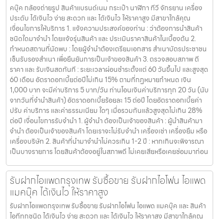
คบุ๊ค กล้องถ่ายรูป สินค้าแบรนด์เนม กระเป๋า นาฬิกา ทีวี จักรยาน เครื่อง
ประดับ ได้เงินไว ง่าย สะดวก และ ได้เงินไว ให้ราคาสูง มีสาขาใกล้คุณ
เงื่อนไขการให้บริการ 1. แจ้งความประสงค์ของท่าน : ว่าต้องการนำสินค้า
ชนิดใดมาจำนำ โดยแจ้งรุ่นสินค้า และ ประเมินราคาสินค้าในเบื้องต้น 2.
กำหนดสถานที่นัดพบ : โดยผู้จำนำต้องเตรียมเอกสาร สำเนาบัตรประชาชน
เซ็นรับรองสำเนา เพื่อยืนยันการเป็นเจ้าของสินค้า 3. ตรวจสอบสภาพ ตี
ราคา และ รับเงินสดทันที : ระยะเวลาผ่อนชำระตั้งแต่ 60 วันขึ้นไป และสูงสุด
60 เดือน อัตราดอกเบี้ยต่อปีไม่เกิน 15% ตามที่กฏหมายกำหนด เงิน
1,000 บาท จะมีค่าบริการ 5 บาท/วัน ท่านโอนเงินค่าบริการทุก 20 วัน (นับ
จากวันที่จำนำสินค้า) อัตราดอกเบี้ยร้อยละ 15 ต่อปี โดยอัตราดอกเบี้ยค่า
ปรับ ค่าบริการ และค่าธรรมเนียม ใดๆ เมื่อรวมกันแล้วสูงสุดไม่เกิน 28%
ต่อปี เงื่อนไขการรับจำนำ 1. ผู้จำนำ ต้องเป็นเจ้าของสินค้า : ผู้นำสินค้ามา
จำนำ ต้องเป็นเจ้าของสินค้า โดยเราจะไม่รับจำนำ เครื่องเช่า เครื่องยืม หรือ
เครื่องบริษัท 2. สินค้าที่นำมาจำนำไม่ควรเกิน 1-2 ปี : หากเกินจะพิจารณา
เป็นบางรายการ โดยสินค้าต้องอยู่ในสภาพดี ไม่เคยเสียหรือเคยซ่อมมาก่อน
รับฝากไอแพดกรุงเทพ รับซื้อขาย รับฝากไอโฟน ไอแพด
แมคบุ๊ค ได้เงินไว ให้ราคาสูง
รับฝากไอแพดกรุงเทพ รับซื้อขาย รับฝากไอโฟน ไอแพด แมคบุ๊ค และ สินค้า
ไอทีทุกชนิด ได้เงินไว ง่าย สะดวก และ ได้เงินไว ให้ราคาสูง มีสาขาใกล้คุณ