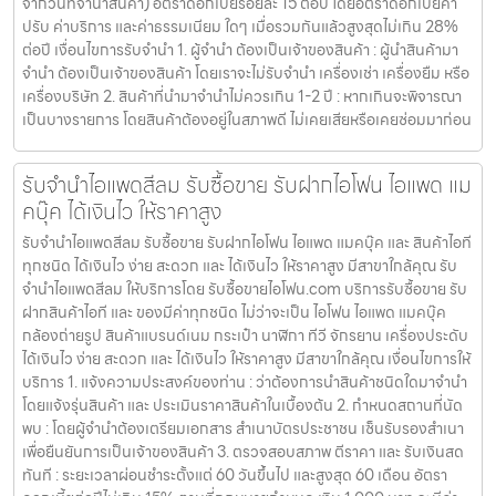
จากวันที่จำนำสินค้า) อัตราดอกเบี้ยร้อยละ 15 ต่อปี โดยอัตราดอกเบี้ยค่า
ปรับ ค่าบริการ และค่าธรรมเนียม ใดๆ เมื่อรวมกันแล้วสูงสุดไม่เกิน 28%
ต่อปี เงื่อนไขการรับจำนำ 1. ผู้จำนำ ต้องเป็นเจ้าของสินค้า : ผู้นำสินค้ามา
จำนำ ต้องเป็นเจ้าของสินค้า โดยเราจะไม่รับจำนำ เครื่องเช่า เครื่องยืม หรือ
เครื่องบริษัท 2. สินค้าที่นำมาจำนำไม่ควรเกิน 1-2 ปี : หากเกินจะพิจารณา
เป็นบางรายการ โดยสินค้าต้องอยู่ในสภาพดี ไม่เคยเสียหรือเคยซ่อมมาก่อน
รับจำนำไอแพดสีลม รับซื้อขาย รับฝากไอโฟน ไอแพด แม
คบุ๊ค ได้เงินไว ให้ราคาสูง
รับจำนำไอแพดสีลม รับซื้อขาย รับฝากไอโฟน ไอแพด แมคบุ๊ค และ สินค้าไอที
ทุกชนิด ได้เงินไว ง่าย สะดวก และ ได้เงินไว ให้ราคาสูง มีสาขาใกล้คุณ รับ
จำนำไอแพดสีลม ให้บริการโดย รับซื้อขายไอโฟน.com บริการรับซื้อขาย รับ
ฝากสินค้าไอที และ ของมีค่าทุกชนิด ไม่ว่าจะเป็น ไอโฟน ไอแพด แมคบุ๊ค
กล้องถ่ายรูป สินค้าแบรนด์เนม กระเป๋า นาฬิกา ทีวี จักรยาน เครื่องประดับ
ได้เงินไว ง่าย สะดวก และ ได้เงินไว ให้ราคาสูง มีสาขาใกล้คุณ เงื่อนไขการให้
บริการ 1. แจ้งความประสงค์ของท่าน : ว่าต้องการนำสินค้าชนิดใดมาจำนำ
โดยแจ้งรุ่นสินค้า และ ประเมินราคาสินค้าในเบื้องต้น 2. กำหนดสถานที่นัด
พบ : โดยผู้จำนำต้องเตรียมเอกสาร สำเนาบัตรประชาชน เซ็นรับรองสำเนา
เพื่อยืนยันการเป็นเจ้าของสินค้า 3. ตรวจสอบสภาพ ตีราคา และ รับเงินสด
ทันที : ระยะเวลาผ่อนชำระตั้งแต่ 60 วันขึ้นไป และสูงสุด 60 เดือน อัตรา