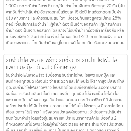
1,000 บาท จะมีค่าบริการ 5 บาท/วัน ท่านโอนเงินค่าบริการทุก 20 วัน (นับ
จากวันที่จำนำสินค้า) อัตราดอกเบี้ยร้อยละ 15 ต่อปี โดยอัตราดอกเบี้ยค่า
ปรับ ค่าบริการ และค่าธรรมเนียม ใดๆ เมื่อรวมกันแล้วสูงสุดไม่เกิน 28%
ต่อปี เงื่อนไขการรับจำนำ 1. ผู้จำนำ ต้องเป็นเจ้าของสินค้า : ผู้นำสินค้ามา
จำนำ ต้องเป็นเจ้าของสินค้า โดยเราจะไม่รับจำนำ เครื่องเช่า เครื่องยืม หรือ
เครื่องบริษัท 2. สินค้าที่นำมาจำนำไม่ควรเกิน 1-2 ปี : หากเกินจะพิจารณา
เป็นบางรายการ โดยสินค้าต้องอยู่ในสภาพดี ไม่เคยเสียหรือเคยซ่อมมาก่อน
รับจำนำไอโฟนลาดพร้าว รับซื้อขาย รับฝากไอโฟน ไอ
แพด แมคบุ๊ค ได้เงินไว ให้ราคาสูง
รับจำนำไอโฟนลาดพร้าว รับซื้อขาย รับฝากไอโฟน ไอแพด แมคบุ๊ค และ
สินค้าไอทีทุกชนิด ได้เงินไว ง่าย สะดวก และ ได้เงินไว ให้ราคาสูง มีสาขาใกล้
คุณ รับจำนำไอโฟนลาดพร้าว ให้บริการโดย รับซื้อขายไอโฟน.com บริการ
รับซื้อขาย รับฝากสินค้าไอที และ ของมีค่าทุกชนิด ไม่ว่าจะเป็น ไอโฟน ไอ
แพด แมคบุ๊ค กล้องถ่ายรูป สินค้าแบรนด์เนม กระเป๋า นาฬิกา ทีวี จักรยาน
เครื่องประดับ ได้เงินไว ง่าย สะดวก และ ได้เงินไว ให้ราคาสูง มีสาขาใกล้คุณ
เงื่อนไขการให้บริการ 1. แจ้งความประสงค์ของท่าน : ว่าต้องการนำสินค้า
ชนิดใดมาจำนำ โดยแจ้งรุ่นสินค้า และ ประเมินราคาสินค้าในเบื้องต้น 2.
กำหนดสถานที่นัดพบ : โดยผู้จำนำต้องเตรียมเอกสาร สำเนาบัตรประชาชน
เซ็นรับรองสำเนา เพื่อยืนยันการเป็นเจ้าของสินค้า 3. ตรวจสอบสภาพ ตี