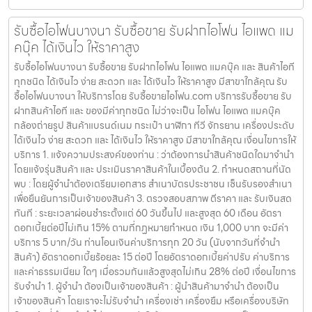
รับซื้อไอโฟนบางนา รับซื้อขาย รับฝากไอโฟน ไอแพด แม
คบุ๊ค ได้เงินไว ให้ราคาสูง
รับซื้อไอโฟนบางนา รับซื้อขาย รับฝากไอโฟน ไอแพด แมคบุ๊ค และ สินค้าไอที
ทุกชนิด ได้เงินไว ง่าย สะดวก และ ได้เงินไว ให้ราคาสูง มีสาขาใกล้คุณ รับ
ซื้อไอโฟนบางนา ให้บริการโดย รับซื้อขายไอโฟน.com บริการรับซื้อขาย รับ
ฝากสินค้าไอที และ ของมีค่าทุกชนิด ไม่ว่าจะเป็น ไอโฟน ไอแพด แมคบุ๊ค
กล้องถ่ายรูป สินค้าแบรนด์เนม กระเป๋า นาฬิกา ทีวี จักรยาน เครื่องประดับ
ได้เงินไว ง่าย สะดวก และ ได้เงินไว ให้ราคาสูง มีสาขาใกล้คุณ เงื่อนไขการให้
บริการ 1. แจ้งความประสงค์ของท่าน : ว่าต้องการนำสินค้าชนิดใดมาจำนำ
โดยแจ้งรุ่นสินค้า และ ประเมินราคาสินค้าในเบื้องต้น 2. กำหนดสถานที่นัด
พบ : โดยผู้จำนำต้องเตรียมเอกสาร สำเนาบัตรประชาชน เซ็นรับรองสำเนา
เพื่อยืนยันการเป็นเจ้าของสินค้า 3. ตรวจสอบสภาพ ตีราคา และ รับเงินสด
ทันที : ระยะเวลาผ่อนชำระตั้งแต่ 60 วันขึ้นไป และสูงสุด 60 เดือน อัตรา
ดอกเบี้ยต่อปีไม่เกิน 15% ตามที่กฏหมายกำหนด เงิน 1,000 บาท จะมีค่า
บริการ 5 บาท/วัน ท่านโอนเงินค่าบริการทุก 20 วัน (นับจากวันที่จำนำ
สินค้า) อัตราดอกเบี้ยร้อยละ 15 ต่อปี โดยอัตราดอกเบี้ยค่าปรับ ค่าบริการ
และค่าธรรมเนียม ใดๆ เมื่อรวมกันแล้วสูงสุดไม่เกิน 28% ต่อปี เงื่อนไขการ
รับจำนำ 1. ผู้จำนำ ต้องเป็นเจ้าของสินค้า : ผู้นำสินค้ามาจำนำ ต้องเป็น
เจ้าของสินค้า โดยเราจะไม่รับจำนำ เครื่องเช่า เครื่องยืม หรือเครื่องบริษัท