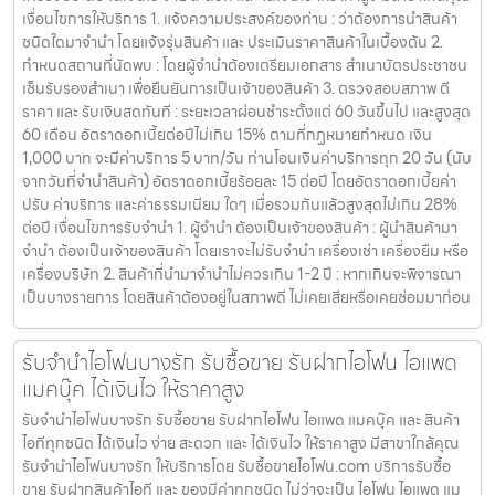
เงื่อนไขการให้บริการ 1. แจ้งความประสงค์ของท่าน : ว่าต้องการนำสินค้า
ชนิดใดมาจำนำ โดยแจ้งรุ่นสินค้า และ ประเมินราคาสินค้าในเบื้องต้น 2.
กำหนดสถานที่นัดพบ : โดยผู้จำนำต้องเตรียมเอกสาร สำเนาบัตรประชาชน
เซ็นรับรองสำเนา เพื่อยืนยันการเป็นเจ้าของสินค้า 3. ตรวจสอบสภาพ ตี
ราคา และ รับเงินสดทันที : ระยะเวลาผ่อนชำระตั้งแต่ 60 วันขึ้นไป และสูงสุด
60 เดือน อัตราดอกเบี้ยต่อปีไม่เกิน 15% ตามที่กฏหมายกำหนด เงิน
1,000 บาท จะมีค่าบริการ 5 บาท/วัน ท่านโอนเงินค่าบริการทุก 20 วัน (นับ
จากวันที่จำนำสินค้า) อัตราดอกเบี้ยร้อยละ 15 ต่อปี โดยอัตราดอกเบี้ยค่า
ปรับ ค่าบริการ และค่าธรรมเนียม ใดๆ เมื่อรวมกันแล้วสูงสุดไม่เกิน 28%
ต่อปี เงื่อนไขการรับจำนำ 1. ผู้จำนำ ต้องเป็นเจ้าของสินค้า : ผู้นำสินค้ามา
จำนำ ต้องเป็นเจ้าของสินค้า โดยเราจะไม่รับจำนำ เครื่องเช่า เครื่องยืม หรือ
เครื่องบริษัท 2. สินค้าที่นำมาจำนำไม่ควรเกิน 1-2 ปี : หากเกินจะพิจารณา
เป็นบางรายการ โดยสินค้าต้องอยู่ในสภาพดี ไม่เคยเสียหรือเคยซ่อมมาก่อน
รับจำนำไอโฟนบางรัก รับซื้อขาย รับฝากไอโฟน ไอแพด
แมคบุ๊ค ได้เงินไว ให้ราคาสูง
รับจำนำไอโฟนบางรัก รับซื้อขาย รับฝากไอโฟน ไอแพด แมคบุ๊ค และ สินค้า
ไอทีทุกชนิด ได้เงินไว ง่าย สะดวก และ ได้เงินไว ให้ราคาสูง มีสาขาใกล้คุณ
รับจำนำไอโฟนบางรัก ให้บริการโดย รับซื้อขายไอโฟน.com บริการรับซื้อ
ขาย รับฝากสินค้าไอที และ ของมีค่าทุกชนิด ไม่ว่าจะเป็น ไอโฟน ไอแพด แม