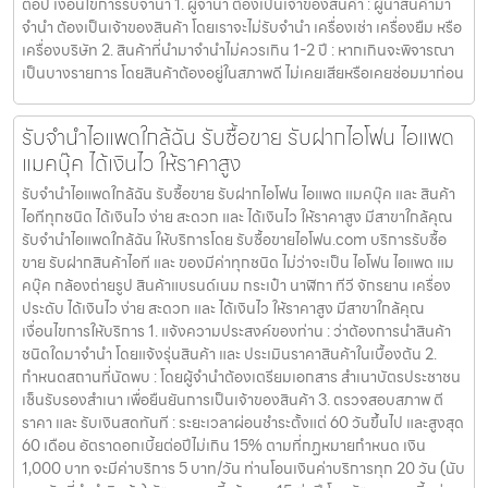
ต่อปี เงื่อนไขการรับจำนำ 1. ผู้จำนำ ต้องเป็นเจ้าของสินค้า : ผู้นำสินค้ามา
จำนำ ต้องเป็นเจ้าของสินค้า โดยเราจะไม่รับจำนำ เครื่องเช่า เครื่องยืม หรือ
เครื่องบริษัท 2. สินค้าที่นำมาจำนำไม่ควรเกิน 1-2 ปี : หากเกินจะพิจารณา
เป็นบางรายการ โดยสินค้าต้องอยู่ในสภาพดี ไม่เคยเสียหรือเคยซ่อมมาก่อน
รับจำนำไอแพดใกล้ฉัน รับซื้อขาย รับฝากไอโฟน ไอแพด
แมคบุ๊ค ได้เงินไว ให้ราคาสูง
รับจำนำไอแพดใกล้ฉัน รับซื้อขาย รับฝากไอโฟน ไอแพด แมคบุ๊ค และ สินค้า
ไอทีทุกชนิด ได้เงินไว ง่าย สะดวก และ ได้เงินไว ให้ราคาสูง มีสาขาใกล้คุณ
รับจำนำไอแพดใกล้ฉัน ให้บริการโดย รับซื้อขายไอโฟน.com บริการรับซื้อ
ขาย รับฝากสินค้าไอที และ ของมีค่าทุกชนิด ไม่ว่าจะเป็น ไอโฟน ไอแพด แม
คบุ๊ค กล้องถ่ายรูป สินค้าแบรนด์เนม กระเป๋า นาฬิกา ทีวี จักรยาน เครื่อง
ประดับ ได้เงินไว ง่าย สะดวก และ ได้เงินไว ให้ราคาสูง มีสาขาใกล้คุณ
เงื่อนไขการให้บริการ 1. แจ้งความประสงค์ของท่าน : ว่าต้องการนำสินค้า
ชนิดใดมาจำนำ โดยแจ้งรุ่นสินค้า และ ประเมินราคาสินค้าในเบื้องต้น 2.
กำหนดสถานที่นัดพบ : โดยผู้จำนำต้องเตรียมเอกสาร สำเนาบัตรประชาชน
เซ็นรับรองสำเนา เพื่อยืนยันการเป็นเจ้าของสินค้า 3. ตรวจสอบสภาพ ตี
ราคา และ รับเงินสดทันที : ระยะเวลาผ่อนชำระตั้งแต่ 60 วันขึ้นไป และสูงสุด
60 เดือน อัตราดอกเบี้ยต่อปีไม่เกิน 15% ตามที่กฏหมายกำหนด เงิน
1,000 บาท จะมีค่าบริการ 5 บาท/วัน ท่านโอนเงินค่าบริการทุก 20 วัน (นับ