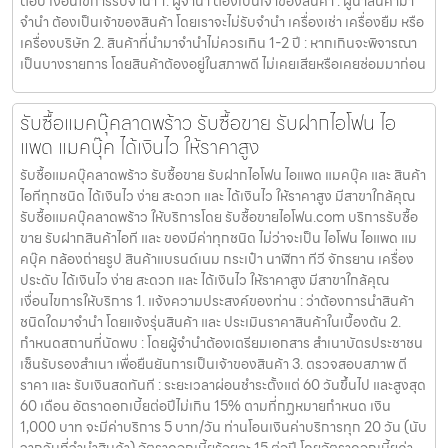
ต่อปี เงื่อนไขการรับจำนำ 1. ผู้จำนำ ต้องเป็นเจ้าของสินค้า : ผู้นำสินค้ามา
จำนำ ต้องเป็นเจ้าของสินค้า โดยเราจะไม่รับจำนำ เครื่องเช่า เครื่องยืม หรือ
เครื่องบริษัท 2. สินค้าที่นำมาจำนำไม่ควรเกิน 1-2 ปี : หากเกินจะพิจารณา
เป็นบางรายการ โดยสินค้าต้องอยู่ในสภาพดี ไม่เคยเสียหรือเคยซ่อมมาก่อน
รับซื้อแมคบุ๊คลาดพร้าว รับซื้อขาย รับฝากไอโฟน ไอ
แพด แมคบุ๊ค ได้เงินไว ให้ราคาสูง
รับซื้อแมคบุ๊คลาดพร้าว รับซื้อขาย รับฝากไอโฟน ไอแพด แมคบุ๊ค และ สินค้า
ไอทีทุกชนิด ได้เงินไว ง่าย สะดวก และ ได้เงินไว ให้ราคาสูง มีสาขาใกล้คุณ
รับซื้อแมคบุ๊คลาดพร้าว ให้บริการโดย รับซื้อขายไอโฟน.com บริการรับซื้อ
ขาย รับฝากสินค้าไอที และ ของมีค่าทุกชนิด ไม่ว่าจะเป็น ไอโฟน ไอแพด แม
คบุ๊ค กล้องถ่ายรูป สินค้าแบรนด์เนม กระเป๋า นาฬิกา ทีวี จักรยาน เครื่อง
ประดับ ได้เงินไว ง่าย สะดวก และ ได้เงินไว ให้ราคาสูง มีสาขาใกล้คุณ
เงื่อนไขการให้บริการ 1. แจ้งความประสงค์ของท่าน : ว่าต้องการนำสินค้า
ชนิดใดมาจำนำ โดยแจ้งรุ่นสินค้า และ ประเมินราคาสินค้าในเบื้องต้น 2.
กำหนดสถานที่นัดพบ : โดยผู้จำนำต้องเตรียมเอกสาร สำเนาบัตรประชาชน
เซ็นรับรองสำเนา เพื่อยืนยันการเป็นเจ้าของสินค้า 3. ตรวจสอบสภาพ ตี
ราคา และ รับเงินสดทันที : ระยะเวลาผ่อนชำระตั้งแต่ 60 วันขึ้นไป และสูงสุด
60 เดือน อัตราดอกเบี้ยต่อปีไม่เกิน 15% ตามที่กฏหมายกำหนด เงิน
1,000 บาท จะมีค่าบริการ 5 บาท/วัน ท่านโอนเงินค่าบริการทุก 20 วัน (นับ