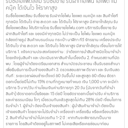
รับซื้อไอแพดสีลม รับซื้อขาย รับฝากไอโฟน ไอแพด แม
คบุ๊ค ได้เงินไว ให้ราคาสูง
รับซื้อไอแพดสีลม รับซื้อขาย รับฝากไอโฟน ไอแพด แมคบุ๊ค และ สินค้าไอที
ทุกชนิด ได้เงินไว ง่าย สะดวก และ ได้เงินไว ให้ราคาสูง มีสาขาใกล้คุณ รับ
ซื้อไอแพดสีลม ให้บริการโดย รับซื้อขายไอโฟน.com บริการรับซื้อขาย รับ
ฝากสินค้าไอที และ ของมีค่าทุกชนิด ไม่ว่าจะเป็น ไอโฟน ไอแพด แมคบุ๊ค
กล้องถ่ายรูป สินค้าแบรนด์เนม กระเป๋า นาฬิกา ทีวี จักรยาน เครื่องประดับ
ได้เงินไว ง่าย สะดวก และ ได้เงินไว ให้ราคาสูง มีสาขาใกล้คุณ เงื่อนไขการให้
บริการ 1. แจ้งความประสงค์ของท่าน : ว่าต้องการนำสินค้าชนิดใดมาจำนำ
โดยแจ้งรุ่นสินค้า และ ประเมินราคาสินค้าในเบื้องต้น 2. กำหนดสถานที่นัด
พบ : โดยผู้จำนำต้องเตรียมเอกสาร สำเนาบัตรประชาชน เซ็นรับรองสำเนา
เพื่อยืนยันการเป็นเจ้าของสินค้า 3. ตรวจสอบสภาพ ตีราคา และ รับเงินสด
ทันที : ระยะเวลาผ่อนชำระตั้งแต่ 60 วันขึ้นไป และสูงสุด 60 เดือน อัตรา
ดอกเบี้ยต่อปีไม่เกิน 15% ตามที่กฏหมายกำหนด เงิน 1,000 บาท จะมีค่า
บริการ 5 บาท/วัน ท่านโอนเงินค่าบริการทุก 20 วัน (นับจากวันที่จำนำ
สินค้า) อัตราดอกเบี้ยร้อยละ 15 ต่อปี โดยอัตราดอกเบี้ยค่าปรับ ค่าบริการ
และค่าธรรมเนียม ใดๆ เมื่อรวมกันแล้วสูงสุดไม่เกิน 28% ต่อปี เงื่อนไขการ
รับจำนำ 1. ผู้จำนำ ต้องเป็นเจ้าของสินค้า : ผู้นำสินค้ามาจำนำ ต้องเป็น
เจ้าของสินค้า โดยเราจะไม่รับจำนำ เครื่องเช่า เครื่องยืม หรือเครื่องบริษัท
2. สินค้าที่นำมาจำนำไม่ควรเกิน 1-2 ปี : หากเกินจะพิจารณาเป็นบาง
รายการ โดยสินค้าต้องอยู่ในสภาพดี ไม่เคยเสียหรือเคยซ่อมมาก่อน