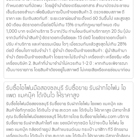
กำหนดสถานที่นัดพบ : โดยผู้จำนำต้องเตรียมเอกสาร สำเนาบัตรประชาชน
เซ็นรับรองสำเนา เพื่อยืนยันการเป็นเจ้าของสินค้า 3. ตรวจสอบสภาพ ตี
ราคา และ รับเงินสดทันที : ระยะเวลาผ่อนชำระตั้งแต่ 60 วันขึ้นไป และสูงสุด
60 เดือน อัตราดอกเบี้ยต่อปีไม่เกิน 15% ตามที่กฏหมายกำหนด เงิน
1,000 บาท จะมีค่าบริการ 5 บาท/วัน ท่านโอนเงินค่าบริการทุก 20 วัน (นับ
จากวันที่จำนำสินค้า) อัตราดอกเบี้ยร้อยละ 15 ต่อปี โดยอัตราดอกเบี้ยค่า
ปรับ ค่าบริการ และค่าธรรมเนียม ใดๆ เมื่อรวมกันแล้วสูงสุดไม่เกิน 28%
ต่อปี เงื่อนไขการรับจำนำ 1. ผู้จำนำ ต้องเป็นเจ้าของสินค้า : ผู้นำสินค้ามา
จำนำ ต้องเป็นเจ้าของสินค้า โดยเราจะไม่รับจำนำ เครื่องเช่า เครื่องยืม หรือ
เครื่องบริษัท 2. สินค้าที่นำมาจำนำไม่ควรเกิน 1-2 ปี : หากเกินจะพิจารณา
เป็นบางรายการ โดยสินค้าต้องอยู่ในสภาพดี ไม่เคยเสียหรือเคยซ่อมมาก่อน
รับซื้อไอโฟนมือสองชลบุรี รับซื้อขาย รับฝากไอโฟน ไอ
แพด แมคบุ๊ค ได้เงินไว ให้ราคาสูง
รับซื้อไอโฟนมือสองชลบุรี รับซื้อขาย รับฝากไอโฟน ไอแพด แมคบุ๊ค และ
สินค้าไอทีทุกชนิด ได้เงินไว ง่าย สะดวก และ ได้เงินไว ให้ราคาสูง มีสาขาใกล้
คุณ รับซื้อไอโฟนมือสองชลบุรี ให้บริการโดย รับซื้อขายไอโฟน.com บริการ
รับซื้อขาย รับฝากสินค้าไอที และ ของมีค่าทุกชนิด ไม่ว่าจะเป็น ไอโฟน ไอ
แพด แมคบุ๊ค กล้องถ่ายรูป สินค้าแบรนด์เนม กระเป๋า นาฬิกา ทีวี จักรยาน
เครื่องประดับ ได้เงินไว ง่าย สะดวก และ ได้เงินไว ให้ราคาสูง มีสาขาใกล้คุณ