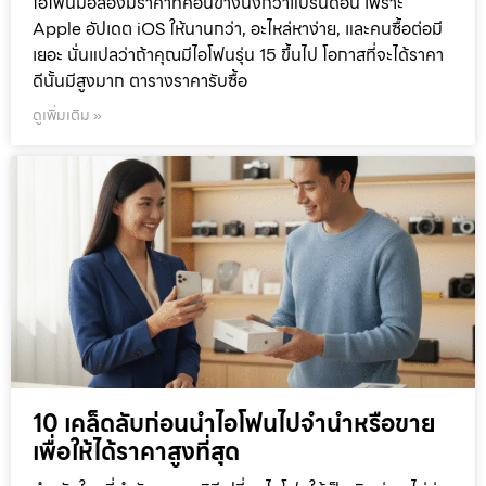
ไอโฟนมือสองมีราคาที่ค่อนข้างนิ่งกว่าแบรนด์อื่น เพราะ
Apple อัปเดต iOS ให้นานกว่า, อะไหล่หาง่าย, และคนซื้อต่อมี
เยอะ นั่นแปลว่าถ้าคุณมีไอโฟนรุ่น 15 ขึ้นไป โอกาสที่จะได้ราคา
ดีนั้นมีสูงมาก ตารางราคารับซื้อ
ดูเพิ่มเติม »
10 เคล็ดลับก่อนนำไอโฟนไปจำนำหรือขาย
เพื่อให้ได้ราคาสูงที่สุด