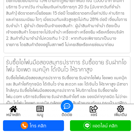
ดอกเบี้ยต่อปีไม่เกิน 15% ตามที่กฏหมายกำหนด เงิน 1,000 บาท จะมีค่า
บริการ 5 บาท/วัน ท่านโอนเงินค่าบริการทุก 20 วัน (นับจากวันที่จำนำ
สินค้า) อัตราดอกเบี้ยร้อยละ 15 ต่อปี โดยอัตราดอกเบี้ยค่าปรับ ค่าบริการ
และค่าธรรมเนียม ใดๆ เมื่อรวมกันแล้วสูงสุดไม่เกิน 28% ต่อปี เงื่อนไขการ
รับจำนำ 1. ผู้จำนำ ต้องเป็นเจ้าของสินค้า : ผู้นำสินค้ามาจำนำ ต้องเป็น
เจ้าของสินค้า โดยเราจะไม่รับจำนำ เครื่องเช่า เครื่องยืม หรือเครื่องบริษัท
2. สินค้าที่นำมาจำนำไม่ควรเกิน 1-2 ปี : หากเกินจะพิจารณาเป็นบาง
รายการ โดยสินค้าต้องอยู่ในสภาพดี ไม่เคยเสียหรือเคยซ่อมมาก่อน
รับซื้อไอโฟนมือสองสมุทรปราการ รับซื้อขาย รับฝากไอ
โฟน ไอแพด แมคบุ๊ค ได้เงินไว ให้ราคาสูง
รับซื้อไอโฟนมือสองสมุทรปราการ รับซื้อขาย รับฝากไอโฟน ไอแพด แมคบุ๊ค
และ สินค้าไอทีทุกชนิด ได้เงินไว ง่าย สะดวก และ ได้เงินไว ให้ราคาสูง มีสาขา
ใกล้คุณ รับซื้อไอโฟนมือสองสมุทรปราการ ให้บริการโดย รับซื้อขายไอ
โฟน.com บริการรับซื้อขาย รับฝากสินค้าไอที และ ของมีค่าทุกชนิด ไม่ว่าจะ
เป็น ไอโฟน ไอแพด แมคบุ๊ค กล้องถ่ายรูป สินค้าแบรนด์เนม กระเป๋า นาฬิกา
ทีวี จักรยาน เครื่องประดับ ได้เงินไว ง่าย สะดวก และ ได้เงินไว ให้ราคาสูง มี
หน้าหลัก
เมนู
ติดต่อ
แชร์
เพิ่มเติม
สาขาใกล้คุณ เงื่อนไขการให้บริการ 1. แจ้งความประสงค์ของท่าน : ว่า
ต้องการนำสินค้าชนิดใดมาจำนำ โดยแจ้งรุ่นสินค้า และ ประเมินราคาสินค้า
โทร คลิก
แอดไลน์ คลิก
ในเบื้องต้น 2. กำหนดสถานที่นัดพบ : โดยผู้จำนำต้องเตรียมเอกสาร สำเนา