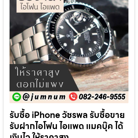
รับซื้อ iPhone วัชรพล รับซื้อขาย
รับฝากไอโฟน ไอแพด แมคบุ๊ค ได้
เงินไว ให้ราคาสูง