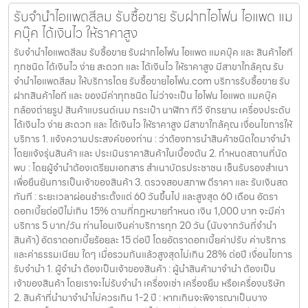
รับจำนำไอแพดสีลม รับซื้อขาย รับฝากไอโฟน ไอแพด แม
คบุ๊ค ได้เงินไว ให้ราคาสูง
รับจำนำไอแพดสีลม รับซื้อขาย รับฝากไอโฟน ไอแพด แมคบุ๊ค และ สินค้าไอที
ทุกชนิด ได้เงินไว ง่าย สะดวก และ ได้เงินไว ให้ราคาสูง มีสาขาใกล้คุณ รับ
จำนำไอแพดสีลม ให้บริการโดย รับซื้อขายไอโฟน.com บริการรับซื้อขาย รับ
ฝากสินค้าไอที และ ของมีค่าทุกชนิด ไม่ว่าจะเป็น ไอโฟน ไอแพด แมคบุ๊ค
กล้องถ่ายรูป สินค้าแบรนด์เนม กระเป๋า นาฬิกา ทีวี จักรยาน เครื่องประดับ
ได้เงินไว ง่าย สะดวก และ ได้เงินไว ให้ราคาสูง มีสาขาใกล้คุณ เงื่อนไขการให้
บริการ 1. แจ้งความประสงค์ของท่าน : ว่าต้องการนำสินค้าชนิดใดมาจำนำ
โดยแจ้งรุ่นสินค้า และ ประเมินราคาสินค้าในเบื้องต้น 2. กำหนดสถานที่นัด
พบ : โดยผู้จำนำต้องเตรียมเอกสาร สำเนาบัตรประชาชน เซ็นรับรองสำเนา
เพื่อยืนยันการเป็นเจ้าของสินค้า 3. ตรวจสอบสภาพ ตีราคา และ รับเงินสด
ทันที : ระยะเวลาผ่อนชำระตั้งแต่ 60 วันขึ้นไป และสูงสุด 60 เดือน อัตรา
ดอกเบี้ยต่อปีไม่เกิน 15% ตามที่กฏหมายกำหนด เงิน 1,000 บาท จะมีค่า
บริการ 5 บาท/วัน ท่านโอนเงินค่าบริการทุก 20 วัน (นับจากวันที่จำนำ
สินค้า) อัตราดอกเบี้ยร้อยละ 15 ต่อปี โดยอัตราดอกเบี้ยค่าปรับ ค่าบริการ
และค่าธรรมเนียม ใดๆ เมื่อรวมกันแล้วสูงสุดไม่เกิน 28% ต่อปี เงื่อนไขการ
รับจำนำ 1. ผู้จำนำ ต้องเป็นเจ้าของสินค้า : ผู้นำสินค้ามาจำนำ ต้องเป็น
เจ้าของสินค้า โดยเราจะไม่รับจำนำ เครื่องเช่า เครื่องยืม หรือเครื่องบริษัท
2. สินค้าที่นำมาจำนำไม่ควรเกิน 1-2 ปี : หากเกินจะพิจารณาเป็นบาง