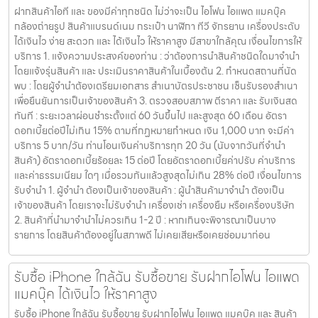
ฝากสินค้าไอที และ ของมีค่าทุกชนิด ไม่ว่าจะเป็น ไอโฟน ไอแพด แมคบุ๊ค
กล้องถ่ายรูป สินค้าแบรนด์เนม กระเป๋า นาฬิกา ทีวี จักรยาน เครื่องประดับ
ได้เงินไว ง่าย สะดวก และ ได้เงินไว ให้ราคาสูง มีสาขาใกล้คุณ เงื่อนไขการให้
บริการ 1. แจ้งความประสงค์ของท่าน : ว่าต้องการนำสินค้าชนิดใดมาจำนำ
โดยแจ้งรุ่นสินค้า และ ประเมินราคาสินค้าในเบื้องต้น 2. กำหนดสถานที่นัด
พบ : โดยผู้จำนำต้องเตรียมเอกสาร สำเนาบัตรประชาชน เซ็นรับรองสำเนา
เพื่อยืนยันการเป็นเจ้าของสินค้า 3. ตรวจสอบสภาพ ตีราคา และ รับเงินสด
ทันที : ระยะเวลาผ่อนชำระตั้งแต่ 60 วันขึ้นไป และสูงสุด 60 เดือน อัตรา
ดอกเบี้ยต่อปีไม่เกิน 15% ตามที่กฏหมายกำหนด เงิน 1,000 บาท จะมีค่า
บริการ 5 บาท/วัน ท่านโอนเงินค่าบริการทุก 20 วัน (นับจากวันที่จำนำ
สินค้า) อัตราดอกเบี้ยร้อยละ 15 ต่อปี โดยอัตราดอกเบี้ยค่าปรับ ค่าบริการ
และค่าธรรมเนียม ใดๆ เมื่อรวมกันแล้วสูงสุดไม่เกิน 28% ต่อปี เงื่อนไขการ
รับจำนำ 1. ผู้จำนำ ต้องเป็นเจ้าของสินค้า : ผู้นำสินค้ามาจำนำ ต้องเป็น
เจ้าของสินค้า โดยเราจะไม่รับจำนำ เครื่องเช่า เครื่องยืม หรือเครื่องบริษัท
2. สินค้าที่นำมาจำนำไม่ควรเกิน 1-2 ปี : หากเกินจะพิจารณาเป็นบาง
รายการ โดยสินค้าต้องอยู่ในสภาพดี ไม่เคยเสียหรือเคยซ่อมมาก่อน
รับซื้อ iPhone ใกล้ฉัน รับซื้อขาย รับฝากไอโฟน ไอแพด
แมคบุ๊ค ได้เงินไว ให้ราคาสูง
รับซื้อ iPhone ใกล้ฉัน รับซื้อขาย รับฝากไอโฟน ไอแพด แมคบุ๊ค และ สินค้า