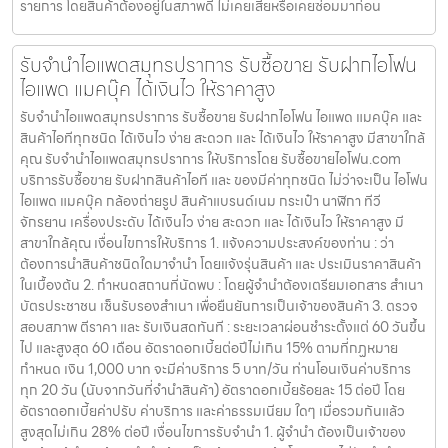
รายการ โดยสินค้าต้องอยู่ในสภาพดี ไม่เคยเสียหรือเคยซ่อมมาก่อน
รับจำนำไอแพดสมุทรปราการ รับซื้อขาย รับฝากไอโฟน
ไอแพด แมคบุ๊ค ได้เงินไว ให้ราคาสูง
รับจำนำไอแพดสมุทรปราการ รับซื้อขาย รับฝากไอโฟน ไอแพด แมคบุ๊ค และ
สินค้าไอทีทุกชนิด ได้เงินไว ง่าย สะดวก และ ได้เงินไว ให้ราคาสูง มีสาขาใกล้
คุณ รับจำนำไอแพดสมุทรปราการ ให้บริการโดย รับซื้อขายไอโฟน.com
บริการรับซื้อขาย รับฝากสินค้าไอที และ ของมีค่าทุกชนิด ไม่ว่าจะเป็น ไอโฟน
ไอแพด แมคบุ๊ค กล้องถ่ายรูป สินค้าแบรนด์เนม กระเป๋า นาฬิกา ทีวี
จักรยาน เครื่องประดับ ได้เงินไว ง่าย สะดวก และ ได้เงินไว ให้ราคาสูง มี
สาขาใกล้คุณ เงื่อนไขการให้บริการ 1. แจ้งความประสงค์ของท่าน : ว่า
ต้องการนำสินค้าชนิดใดมาจำนำ โดยแจ้งรุ่นสินค้า และ ประเมินราคาสินค้า
ในเบื้องต้น 2. กำหนดสถานที่นัดพบ : โดยผู้จำนำต้องเตรียมเอกสาร สำเนา
บัตรประชาชน เซ็นรับรองสำเนา เพื่อยืนยันการเป็นเจ้าของสินค้า 3. ตรวจ
สอบสภาพ ตีราคา และ รับเงินสดทันที : ระยะเวลาผ่อนชำระตั้งแต่ 60 วันขึ้น
ไป และสูงสุด 60 เดือน อัตราดอกเบี้ยต่อปีไม่เกิน 15% ตามที่กฏหมาย
กำหนด เงิน 1,000 บาท จะมีค่าบริการ 5 บาท/วัน ท่านโอนเงินค่าบริการ
ทุก 20 วัน (นับจากวันที่จำนำสินค้า) อัตราดอกเบี้ยร้อยละ 15 ต่อปี โดย
อัตราดอกเบี้ยค่าปรับ ค่าบริการ และค่าธรรมเนียม ใดๆ เมื่อรวมกันแล้ว
สูงสุดไม่เกิน 28% ต่อปี เงื่อนไขการรับจำนำ 1. ผู้จำนำ ต้องเป็นเจ้าของ