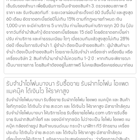
เซ็นรับรองสำเนา เพื่อยืนยันการเป็นเจ้าของสินค้า 3. ตรวจสอบสภาพ ตี
ราคา และ รับเงินสดทันที : ระยะเวลาผ่อนชำระตั้งแต่ 60 วันขึ้นไป และสูงสุด
60 เดือน อัตราดอกเบี้ยต่อปีไม่เกิน 15% ตามที่กฏหมายกำหนด เงิน
1,000 บาท จะมีค่าบริการ 5 บาท/วัน ท่านโอนเงินค่าบริการทุก 20 วัน (นับ
จากวันที่จำนำสินค้า) อัตราดอกเบี้ยร้อยละ 15 ต่อปี โดยอัตราดอกเบี้ยค่า
ปรับ ค่าบริการ และค่าธรรมเนียม ใดๆ เมื่อรวมกันแล้วสูงสุดไม่เกิน 28%
ต่อปี เงื่อนไขการรับจำนำ 1. ผู้จำนำ ต้องเป็นเจ้าของสินค้า : ผู้นำสินค้ามา
จำนำ ต้องเป็นเจ้าของสินค้า โดยเราจะไม่รับจำนำ เครื่องเช่า เครื่องยืม หรือ
เครื่องบริษัท 2. สินค้าที่นำมาจำนำไม่ควรเกิน 1-2 ปี : หากเกินจะพิจารณา
เป็นบางรายการ โดยสินค้าต้องอยู่ในสภาพดี ไม่เคยเสียหรือเคยซ่อมมาก่อน
รับจำนำไอโฟนบางนา รับซื้อขาย รับฝากไอโฟน ไอแพด
แมคบุ๊ค ได้เงินไว ให้ราคาสูง
รับจำนำไอโฟนบางนา รับซื้อขาย รับฝากไอโฟน ไอแพด แมคบุ๊ค และ สินค้า
ไอทีทุกชนิด ได้เงินไว ง่าย สะดวก และ ได้เงินไว ให้ราคาสูง มีสาขาใกล้คุณ
รับจำนำไอโฟนบางนา ให้บริการโดย รับซื้อขายไอโฟน.com บริการรับซื้อ
ขาย รับฝากสินค้าไอที และ ของมีค่าทุกชนิด ไม่ว่าจะเป็น ไอโฟน ไอแพด แม
คบุ๊ค กล้องถ่ายรูป สินค้าแบรนด์เนม กระเป๋า นาฬิกา ทีวี จักรยาน เครื่อง
ประดับ ได้เงินไว ง่าย สะดวก และ ได้เงินไว ให้ราคาสูง มีสาขาใกล้คุณ
เงื่อนไขการให้บริการ 1. แจ้งความประสงค์ของท่าน : ว่าต้องการนำสินค้า