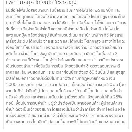
แพด แมคบุ๊ค ได้เงินไว ให้ราคาสูง
รับซื้อไอโฟนมือสองบางนา รับซื้อขาย รับฝากไอโฟน ไอแพด แมคบุ๊ค และ
สินค้าไอทีทุกชนิด ได้เงินไว ง่าย สะดวก และ ได้เงินไว ให้ราคาสูง มีสาขาใกล้
คุณ รับซื้อไอโฟนมือสองบางนา ให้บริการโดย รับซื้อขายไอโฟน.com บริการ
รับซื้อขาย รับฝากสินค้าไอที และ ของมีค่าทุกชนิด ไม่ว่าจะเป็น ไอโฟน ไอ
แพด แมคบุ๊ค กล้องถ่ายรูป สินค้าแบรนด์เนม กระเป๋า นาฬิกา ทีวี จักรยาน
เครื่องประดับ ได้เงินไว ง่าย สะดวก และ ได้เงินไว ให้ราคาสูง มีสาขาใกล้คุณ
เงื่อนไขการให้บริการ 1. แจ้งความประสงค์ของท่าน : ว่าต้องการนำสินค้า
ชนิดใดมาจำนำ โดยแจ้งรุ่นสินค้า และ ประเมินราคาสินค้าในเบื้องต้น 2.
กำหนดสถานที่นัดพบ : โดยผู้จำนำต้องเตรียมเอกสาร สำเนาบัตรประชาชน
เซ็นรับรองสำเนา เพื่อยืนยันการเป็นเจ้าของสินค้า 3. ตรวจสอบสภาพ ตี
ราคา และ รับเงินสดทันที : ระยะเวลาผ่อนชำระตั้งแต่ 60 วันขึ้นไป และสูงสุด
60 เดือน อัตราดอกเบี้ยต่อปีไม่เกิน 15% ตามที่กฏหมายกำหนด เงิน
1,000 บาท จะมีค่าบริการ 5 บาท/วัน ท่านโอนเงินค่าบริการทุก 20 วัน (นับ
จากวันที่จำนำสินค้า) อัตราดอกเบี้ยร้อยละ 15 ต่อปี โดยอัตราดอกเบี้ยค่า
ปรับ ค่าบริการ และค่าธรรมเนียม ใดๆ เมื่อรวมกันแล้วสูงสุดไม่เกิน 28%
ต่อปี เงื่อนไขการรับจำนำ 1. ผู้จำนำ ต้องเป็นเจ้าของสินค้า : ผู้นำสินค้ามา
จำนำ ต้องเป็นเจ้าของสินค้า โดยเราจะไม่รับจำนำ เครื่องเช่า เครื่องยืม หรือ
เครื่องบริษัท 2. สินค้าที่นำมาจำนำไม่ควรเกิน 1-2 ปี : หากเกินจะพิจารณา
เป็นบางรายการ โดยสินค้าต้องอยู่ในสภาพดี ไม่เคยเสียหรือเคยซ่อมมาก่อน