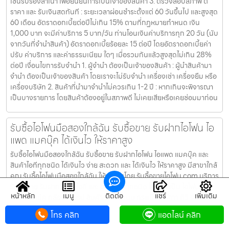
เซ็นรับรองสำเนา เพื่อยืนยันการเป็นเจ้าของสินค้า 3. ตรวจสอบสภาพ ตี
ราคา และ รับเงินสดทันที : ระยะเวลาผ่อนชำระตั้งแต่ 60 วันขึ้นไป และสูงสุด
60 เดือน อัตราดอกเบี้ยต่อปีไม่เกิน 15% ตามที่กฏหมายกำหนด เงิน
1,000 บาท จะมีค่าบริการ 5 บาท/วัน ท่านโอนเงินค่าบริการทุก 20 วัน (นับ
จากวันที่จำนำสินค้า) อัตราดอกเบี้ยร้อยละ 15 ต่อปี โดยอัตราดอกเบี้ยค่า
ปรับ ค่าบริการ และค่าธรรมเนียม ใดๆ เมื่อรวมกันแล้วสูงสุดไม่เกิน 28%
ต่อปี เงื่อนไขการรับจำนำ 1. ผู้จำนำ ต้องเป็นเจ้าของสินค้า : ผู้นำสินค้ามา
จำนำ ต้องเป็นเจ้าของสินค้า โดยเราจะไม่รับจำนำ เครื่องเช่า เครื่องยืม หรือ
เครื่องบริษัท 2. สินค้าที่นำมาจำนำไม่ควรเกิน 1-2 ปี : หากเกินจะพิจารณา
เป็นบางรายการ โดยสินค้าต้องอยู่ในสภาพดี ไม่เคยเสียหรือเคยซ่อมมาก่อน
รับซื้อไอโฟนมือสองใกล้ฉัน รับซื้อขาย รับฝากไอโฟน ไอ
แพด แมคบุ๊ค ได้เงินไว ให้ราคาสูง
รับซื้อไอโฟนมือสองใกล้ฉัน รับซื้อขาย รับฝากไอโฟน ไอแพด แมคบุ๊ค และ
สินค้าไอทีทุกชนิด ได้เงินไว ง่าย สะดวก และ ได้เงินไว ให้ราคาสูง มีสาขาใกล้
คุณ รับซื้อไอโฟนมือสองใกล้ฉัน ให้บริการโดย รับซื้อขายไอโฟน.com บริการ
รับซื้อขาย รับฝากสินค้าไอที และ ของมีค่าทุกชนิด ไม่ว่าจะเป็น ไอโฟน ไอ
หน้าหลัก
เมนู
ติดต่อ
แชร์
เพิ่มเติม
แพด แมคบุ๊ค กล้องถ่ายรูป สินค้าแบรนด์เนม กระเป๋า นาฬิกา ทีวี จักรยาน
เครื่องประดับ ได้เงินไว ง่าย สะดวก และ ได้เงินไว ให้ราคาสูง มีสาขาใกล้คุณ
โทร คลิก
แอดไลน์ คลิก
เงื่อนไขการให้บริการ 1. แจ้งความประสงค์ของท่าน : ว่าต้องการนำสินค้า