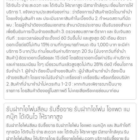
ได้เงินไว ง่าย สะดวก และ ได้เงินไว ให้ราคาสูง มีสาขาใกล้คุณ เงื่อนไขการให้
บริการ 1. แจ้งความประสงค์ของท่าน : ว่าต้องการนำสินค้าชนิดใดมาจำนำ
โดยแจ้งรุ่นสินค้า และ ประเมินราคาสินค้าในเบื้องต้น 2. กำหนดสถานที่นัด
พบ : โดยผู้จำนำต้องเตรียมเอกสาร สำเนาบัตรประชาชน เซ็นรับรองสำเนา
เพื่อยืนยันการเป็นเจ้าของสินค้า 3. ตรวจสอบสภาพ ตีราคา และ รับเงินสด
ทันที : ระยะเวลาผ่อนชำระตั้งแต่ 60 วันขึ้นไป และสูงสุด 60 เดือน อัตรา
ดอกเบี้ยต่อปีไม่เกิน 15% ตามที่กฏหมายกำหนด เงิน 1,000 บาท จะมีค่า
บริการ 5 บาท/วัน ท่านโอนเงินค่าบริการทุก 20 วัน (นับจากวันที่จำนำ
สินค้า) อัตราดอกเบี้ยร้อยละ 15 ต่อปี โดยอัตราดอกเบี้ยค่าปรับ ค่าบริการ
และค่าธรรมเนียม ใดๆ เมื่อรวมกันแล้วสูงสุดไม่เกิน 28% ต่อปี เงื่อนไขการ
รับจำนำ 1. ผู้จำนำ ต้องเป็นเจ้าของสินค้า : ผู้นำสินค้ามาจำนำ ต้องเป็น
เจ้าของสินค้า โดยเราจะไม่รับจำนำ เครื่องเช่า เครื่องยืม หรือเครื่องบริษัท
2. สินค้าที่นำมาจำนำไม่ควรเกิน 1-2 ปี : หากเกินจะพิจารณาเป็นบาง
รายการ โดยสินค้าต้องอยู่ในสภาพดี ไม่เคยเสียหรือเคยซ่อมมาก่อน
รับฝากไอโฟนสีลม รับซื้อขาย รับฝากไอโฟน ไอแพด แม
คบุ๊ค ได้เงินไว ให้ราคาสูง
รับฝากไอโฟนสีลม รับซื้อขาย รับฝากไอโฟน ไอแพด แมคบุ๊ค และ สินค้าไอที
ทุกชนิด ได้เงินไว ง่าย สะดวก และ ได้เงินไว ให้ราคาสูง มีสาขาใกล้คุณ รับ
ฝากไอโฟนสีลม ให้บริการโดย รับซื้อขายไอโฟน.com บริการรับซื้อขาย รับ