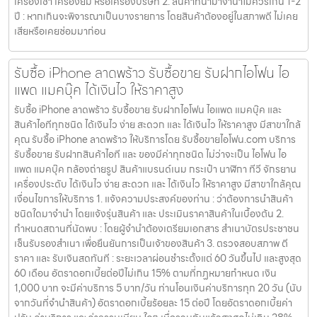
เครื่องเช่า เครื่องยืม หรือเครื่องบริษัท 2. สินค้าที่นำมาจำนำไม่ควรเกิน 1-2
ปี : หากเกินจะพิจารณาเป็นบางรายการ โดยสินค้าต้องอยู่ในสภาพดี ไม่เคย
เสียหรือเคยซ่อมมาก่อน
รับซื้อ iPhone ลาดพร้าว รับซื้อขาย รับฝากไอโฟน ไอ
แพด แมคบุ๊ค ได้เงินไว ให้ราคาสูง
รับซื้อ iPhone ลาดพร้าว รับซื้อขาย รับฝากไอโฟน ไอแพด แมคบุ๊ค และ
สินค้าไอทีทุกชนิด ได้เงินไว ง่าย สะดวก และ ได้เงินไว ให้ราคาสูง มีสาขาใกล้
คุณ รับซื้อ iPhone ลาดพร้าว ให้บริการโดย รับซื้อขายไอโฟน.com บริการ
รับซื้อขาย รับฝากสินค้าไอที และ ของมีค่าทุกชนิด ไม่ว่าจะเป็น ไอโฟน ไอ
แพด แมคบุ๊ค กล้องถ่ายรูป สินค้าแบรนด์เนม กระเป๋า นาฬิกา ทีวี จักรยาน
เครื่องประดับ ได้เงินไว ง่าย สะดวก และ ได้เงินไว ให้ราคาสูง มีสาขาใกล้คุณ
เงื่อนไขการให้บริการ 1. แจ้งความประสงค์ของท่าน : ว่าต้องการนำสินค้า
ชนิดใดมาจำนำ โดยแจ้งรุ่นสินค้า และ ประเมินราคาสินค้าในเบื้องต้น 2.
กำหนดสถานที่นัดพบ : โดยผู้จำนำต้องเตรียมเอกสาร สำเนาบัตรประชาชน
เซ็นรับรองสำเนา เพื่อยืนยันการเป็นเจ้าของสินค้า 3. ตรวจสอบสภาพ ตี
ราคา และ รับเงินสดทันที : ระยะเวลาผ่อนชำระตั้งแต่ 60 วันขึ้นไป และสูงสุด
60 เดือน อัตราดอกเบี้ยต่อปีไม่เกิน 15% ตามที่กฏหมายกำหนด เงิน
1,000 บาท จะมีค่าบริการ 5 บาท/วัน ท่านโอนเงินค่าบริการทุก 20 วัน (นับ
จากวันที่จำนำสินค้า) อัตราดอกเบี้ยร้อยละ 15 ต่อปี โดยอัตราดอกเบี้ยค่า