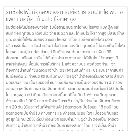
รับซื้อไอโฟนมือสองบางรัก รับซื้อขาย รับฝากไอโฟน ไอ
แพด แมคบุ๊ค ได้เงินไว ให้ราคาสูง
รับซื้อไอโฟนมือสองบางรัก รับซื้อขาย รับฝากไอโฟน ไอแพด แมคบุ๊ค และ
สินค้าไอทีทุกชนิด ได้เงินไว ง่าย สะดวก และ ได้เงินไว ให้ราคาสูง มีสาขาใกล้
คุณ รับซื้อไอโฟนมือสองบางรัก ให้บริการโดย รับซื้อขายไอโฟน.com
บริการรับซื้อขาย รับฝากสินค้าไอที และ ของมีค่าทุกชนิด ไม่ว่าจะเป็น ไอโฟน
ไอแพด แมคบุ๊ค กล้องถ่ายรูป สินค้าแบรนด์เนม กระเป๋า นาฬิกา ทีวี
จักรยาน เครื่องประดับ ได้เงินไว ง่าย สะดวก และ ได้เงินไว ให้ราคาสูง มี
สาขาใกล้คุณ เงื่อนไขการให้บริการ 1. แจ้งความประสงค์ของท่าน : ว่า
ต้องการนำสินค้าชนิดใดมาจำนำ โดยแจ้งรุ่นสินค้า และ ประเมินราคาสินค้า
ในเบื้องต้น 2. กำหนดสถานที่นัดพบ : โดยผู้จำนำต้องเตรียมเอกสาร สำเนา
บัตรประชาชน เซ็นรับรองสำเนา เพื่อยืนยันการเป็นเจ้าของสินค้า 3. ตรวจ
สอบสภาพ ตีราคา และ รับเงินสดทันที : ระยะเวลาผ่อนชำระตั้งแต่ 60 วันขึ้น
ไป และสูงสุด 60 เดือน อัตราดอกเบี้ยต่อปีไม่เกิน 15% ตามที่กฏหมาย
กำหนด เงิน 1,000 บาท จะมีค่าบริการ 5 บาท/วัน ท่านโอนเงินค่าบริการ
ทุก 20 วัน (นับจากวันที่จำนำสินค้า) อัตราดอกเบี้ยร้อยละ 15 ต่อปี โดย
อัตราดอกเบี้ยค่าปรับ ค่าบริการ และค่าธรรมเนียม ใดๆ เมื่อรวมกันแล้ว
สูงสุดไม่เกิน 28% ต่อปี เงื่อนไขการรับจำนำ 1. ผู้จำนำ ต้องเป็นเจ้าของ
สินค้า : ผู้นำสินค้ามาจำนำ ต้องเป็นเจ้าของสินค้า โดยเราจะไม่รับจำนำ