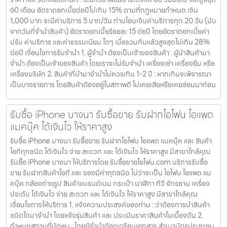
60 เดือน อัตราดอกเบี้ยต่อปีไม่เกิน 15% ตามที่กฏหมายกำหนด เงิน
1,000 บาท จะมีค่าบริการ 5 บาท/วัน ท่านโอนเงินค่าบริการทุก 20 วัน (นับ
จากวันที่จำนำสินค้า) อัตราดอกเบี้ยร้อยละ 15 ต่อปี โดยอัตราดอกเบี้ยค่า
ปรับ ค่าบริการ และค่าธรรมเนียม ใดๆ เมื่อรวมกันแล้วสูงสุดไม่เกิน 28%
ต่อปี เงื่อนไขการรับจำนำ 1. ผู้จำนำ ต้องเป็นเจ้าของสินค้า : ผู้นำสินค้ามา
จำนำ ต้องเป็นเจ้าของสินค้า โดยเราจะไม่รับจำนำ เครื่องเช่า เครื่องยืม หรือ
เครื่องบริษัท 2. สินค้าที่นำมาจำนำไม่ควรเกิน 1-2 ปี : หากเกินจะพิจารณา
เป็นบางรายการ โดยสินค้าต้องอยู่ในสภาพดี ไม่เคยเสียหรือเคยซ่อมมาก่อน
รับซื้อ iPhone บางนา รับซื้อขาย รับฝากไอโฟน ไอแพด
แมคบุ๊ค ได้เงินไว ให้ราคาสูง
รับซื้อ iPhone บางนา รับซื้อขาย รับฝากไอโฟน ไอแพด แมคบุ๊ค และ สินค้า
ไอทีทุกชนิด ได้เงินไว ง่าย สะดวก และ ได้เงินไว ให้ราคาสูง มีสาขาใกล้คุณ
รับซื้อ iPhone บางนา ให้บริการโดย รับซื้อขายไอโฟน.com บริการรับซื้อ
ขาย รับฝากสินค้าไอที และ ของมีค่าทุกชนิด ไม่ว่าจะเป็น ไอโฟน ไอแพด แม
คบุ๊ค กล้องถ่ายรูป สินค้าแบรนด์เนม กระเป๋า นาฬิกา ทีวี จักรยาน เครื่อง
ประดับ ได้เงินไว ง่าย สะดวก และ ได้เงินไว ให้ราคาสูง มีสาขาใกล้คุณ
เงื่อนไขการให้บริการ 1. แจ้งความประสงค์ของท่าน : ว่าต้องการนำสินค้า
ชนิดใดมาจำนำ โดยแจ้งรุ่นสินค้า และ ประเมินราคาสินค้าในเบื้องต้น 2.
กำหนดสถานที่นัดพบ : โดยผู้จำนำต้องเตรียมเอกสาร สำเนาบัตรประชาชน