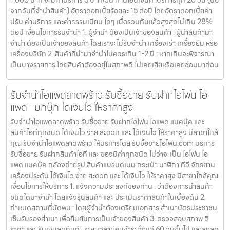
1,000 บาท จะมีค่าบริการ 5 บาท/วัน ท่านโอนเงินค่าบริการทุก 20 วัน (นับ
จากวันที่จำนำสินค้า) อัตราดอกเบี้ยร้อยละ 15 ต่อปี โดยอัตราดอกเบี้ยค่า
ปรับ ค่าบริการ และค่าธรรมเนียม ใดๆ เมื่อรวมกันแล้วสูงสุดไม่เกิน 28%
ต่อปี เงื่อนไขการรับจำนำ 1. ผู้จำนำ ต้องเป็นเจ้าของสินค้า : ผู้นำสินค้ามา
จำนำ ต้องเป็นเจ้าของสินค้า โดยเราจะไม่รับจำนำ เครื่องเช่า เครื่องยืม หรือ
เครื่องบริษัท 2. สินค้าที่นำมาจำนำไม่ควรเกิน 1-2 ปี : หากเกินจะพิจารณา
เป็นบางรายการ โดยสินค้าต้องอยู่ในสภาพดี ไม่เคยเสียหรือเคยซ่อมมาก่อน
รับจำนำไอแพดลาดพร้าว รับซื้อขาย รับฝากไอโฟน ไอ
แพด แมคบุ๊ค ได้เงินไว ให้ราคาสูง
รับจำนำไอแพดลาดพร้าว รับซื้อขาย รับฝากไอโฟน ไอแพด แมคบุ๊ค และ
สินค้าไอทีทุกชนิด ได้เงินไว ง่าย สะดวก และ ได้เงินไว ให้ราคาสูง มีสาขาใกล้
คุณ รับจำนำไอแพดลาดพร้าว ให้บริการโดย รับซื้อขายไอโฟน.com บริการ
รับซื้อขาย รับฝากสินค้าไอที และ ของมีค่าทุกชนิด ไม่ว่าจะเป็น ไอโฟน ไอ
แพด แมคบุ๊ค กล้องถ่ายรูป สินค้าแบรนด์เนม กระเป๋า นาฬิกา ทีวี จักรยาน
เครื่องประดับ ได้เงินไว ง่าย สะดวก และ ได้เงินไว ให้ราคาสูง มีสาขาใกล้คุณ
เงื่อนไขการให้บริการ 1. แจ้งความประสงค์ของท่าน : ว่าต้องการนำสินค้า
ชนิดใดมาจำนำ โดยแจ้งรุ่นสินค้า และ ประเมินราคาสินค้าในเบื้องต้น 2.
กำหนดสถานที่นัดพบ : โดยผู้จำนำต้องเตรียมเอกสาร สำเนาบัตรประชาชน
เซ็นรับรองสำเนา เพื่อยืนยันการเป็นเจ้าของสินค้า 3. ตรวจสอบสภาพ ตี
ราคา และ รับเงินสดทันที : ระยะเวลาผ่อนชำระตั้งแต่ 60 วันขึ้นไป และสูงสุด