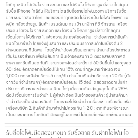
ไอทีทุกชนิด ได้เงินไว ง่าย สะดวก และ ได้เงินไว ให้ราคาสูง มีสาขาใกล้คุณ
รับซื้อ iPhone ใกล้ฉัน ให้บริการโดย รับซื้อขายไอโฟน.com บริการรับซื้อ
ขาย รับฝากสินค้าไอที และ ของมีค่าทุกชนิด ไม่ว่าจะเป็น ไอโฟน ไอแพด แม
คบุ๊ค กล้องถ่ายรูป สินค้าแบรนด์เนม กระเป๋า นาฬิกา ทีวี จักรยาน เครื่อง
ประดับ ได้เงินไว ง่าย สะดวก และ ได้เงินไว ให้ราคาสูง มีสาขาใกล้คุณ
เงื่อนไขการให้บริการ 1. แจ้งความประสงค์ของท่าน : ว่าต้องการนำสินค้า
ชนิดใดมาจำนำ โดยแจ้งรุ่นสินค้า และ ประเมินราคาสินค้าในเบื้องต้น 2.
กำหนดสถานที่นัดพบ : โดยผู้จำนำต้องเตรียมเอกสาร สำเนาบัตรประชาชน
เซ็นรับรองสำเนา เพื่อยืนยันการเป็นเจ้าของสินค้า 3. ตรวจสอบสภาพ ตี
ราคา และ รับเงินสดทันที : ระยะเวลาผ่อนชำระตั้งแต่ 60 วันขึ้นไป และสูงสุด
60 เดือน อัตราดอกเบี้ยต่อปีไม่เกิน 15% ตามที่กฏหมายกำหนด เงิน
1,000 บาท จะมีค่าบริการ 5 บาท/วัน ท่านโอนเงินค่าบริการทุก 20 วัน (นับ
จากวันที่จำนำสินค้า) อัตราดอกเบี้ยร้อยละ 15 ต่อปี โดยอัตราดอกเบี้ยค่า
ปรับ ค่าบริการ และค่าธรรมเนียม ใดๆ เมื่อรวมกันแล้วสูงสุดไม่เกิน 28%
ต่อปี เงื่อนไขการรับจำนำ 1. ผู้จำนำ ต้องเป็นเจ้าของสินค้า : ผู้นำสินค้ามา
จำนำ ต้องเป็นเจ้าของสินค้า โดยเราจะไม่รับจำนำ เครื่องเช่า เครื่องยืม หรือ
เครื่องบริษัท 2. สินค้าที่นำมาจำนำไม่ควรเกิน 1-2 ปี : หากเกินจะพิจารณา
เป็นบางรายการ โดยสินค้าต้องอยู่ในสภาพดี ไม่เคยเสียหรือเคยซ่อมมาก่อน
รับซื้อไอโฟนมือสองบางนา รับซื้อขาย รับฝากไอโฟน ไอ