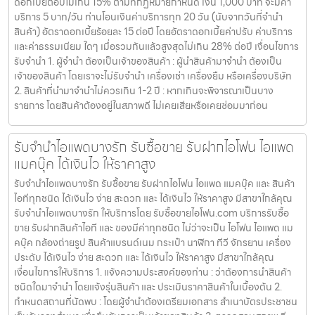
ดอกเบี้ยต่อปีไม่เกิน 15% ตามที่กฏหมายกำหนด เงิน 1,000 บาท จะมีค่า
บริการ 5 บาท/วัน ท่านโอนเงินค่าบริการทุก 20 วัน (นับจากวันที่จำนำ
สินค้า) อัตราดอกเบี้ยร้อยละ 15 ต่อปี โดยอัตราดอกเบี้ยค่าปรับ ค่าบริการ
และค่าธรรมเนียม ใดๆ เมื่อรวมกันแล้วสูงสุดไม่เกิน 28% ต่อปี เงื่อนไขการ
รับจำนำ 1. ผู้จำนำ ต้องเป็นเจ้าของสินค้า : ผู้นำสินค้ามาจำนำ ต้องเป็น
เจ้าของสินค้า โดยเราจะไม่รับจำนำ เครื่องเช่า เครื่องยืม หรือเครื่องบริษัท
2. สินค้าที่นำมาจำนำไม่ควรเกิน 1-2 ปี : หากเกินจะพิจารณาเป็นบาง
รายการ โดยสินค้าต้องอยู่ในสภาพดี ไม่เคยเสียหรือเคยซ่อมมาก่อน
รับจำนำไอแพดบางรัก รับซื้อขาย รับฝากไอโฟน ไอแพด
แมคบุ๊ค ได้เงินไว ให้ราคาสูง
รับจำนำไอแพดบางรัก รับซื้อขาย รับฝากไอโฟน ไอแพด แมคบุ๊ค และ สินค้า
ไอทีทุกชนิด ได้เงินไว ง่าย สะดวก และ ได้เงินไว ให้ราคาสูง มีสาขาใกล้คุณ
รับจำนำไอแพดบางรัก ให้บริการโดย รับซื้อขายไอโฟน.com บริการรับซื้อ
ขาย รับฝากสินค้าไอที และ ของมีค่าทุกชนิด ไม่ว่าจะเป็น ไอโฟน ไอแพด แม
คบุ๊ค กล้องถ่ายรูป สินค้าแบรนด์เนม กระเป๋า นาฬิกา ทีวี จักรยาน เครื่อง
ประดับ ได้เงินไว ง่าย สะดวก และ ได้เงินไว ให้ราคาสูง มีสาขาใกล้คุณ
เงื่อนไขการให้บริการ 1. แจ้งความประสงค์ของท่าน : ว่าต้องการนำสินค้า
ชนิดใดมาจำนำ โดยแจ้งรุ่นสินค้า และ ประเมินราคาสินค้าในเบื้องต้น 2.
กำหนดสถานที่นัดพบ : โดยผู้จำนำต้องเตรียมเอกสาร สำเนาบัตรประชาชน