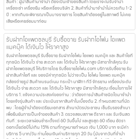
สินค้า : ผู้นำสินค้ามาจำนำ ต้องเป็นเจ้าของสินค้า โดยเราจะไม่รับจำนำ
เครื่องเช่า เครื่องยืม หรือเครื่องบริษัท 2. สินค้าที่นำมาจำนำไม่ควรเกิน 1-2
ปี : หากเกินจะพิจารณาเป็นบางรายการ โดยสินค้าต้องอยู่ในสภาพดี ไม่เคย
เสียหรือเคยซ่อมมาก่อน
รับฝากไอแพดชลบุรี รับซื้อขาย รับฝากไอโฟน ไอแพด
แมคบุ๊ค ได้เงินไว ให้ราคาสูง
รับฝากไอแพดชลบุรี รับซื้อขาย รับฝากไอโฟน ไอแพด แมคบุ๊ค และ สินค้าไอที
ทุกชนิด ได้เงินไว ง่าย สะดวก และ ได้เงินไว ให้ราคาสูง มีสาขาใกล้คุณ รับ
ฝากไอแพดชลบุรี ให้บริการโดย รับซื้อขายไอโฟน.com บริการรับซื้อขาย รับ
ฝากสินค้าไอที และ ของมีค่าทุกชนิด ไม่ว่าจะเป็น ไอโฟน ไอแพด แมคบุ๊ค
กล้องถ่ายรูป สินค้าแบรนด์เนม กระเป๋า นาฬิกา ทีวี จักรยาน เครื่องประดับ
ได้เงินไว ง่าย สะดวก และ ได้เงินไว ให้ราคาสูง มีสาขาใกล้คุณ เงื่อนไขการให้
บริการ 1. แจ้งความประสงค์ของท่าน : ว่าต้องการนำสินค้าชนิดใดมาจำนำ
โดยแจ้งรุ่นสินค้า และ ประเมินราคาสินค้าในเบื้องต้น 2. กำหนดสถานที่นัด
พบ : โดยผู้จำนำต้องเตรียมเอกสาร สำเนาบัตรประชาชน เซ็นรับรองสำเนา
เพื่อยืนยันการเป็นเจ้าของสินค้า 3. ตรวจสอบสภาพ ตีราคา และ รับเงินสด
ทันที : ระยะเวลาผ่อนชำระตั้งแต่ 60 วันขึ้นไป และสูงสุด 60 เดือน อัตรา
ดอกเบี้ยต่อปีไม่เกิน 15% ตามที่กฏหมายกำหนด เงิน 1,000 บาท จะมีค่า
บริการ 5 บาท/วัน ท่านโอนเงินค่าบริการทุก 20 วัน (นับจากวันที่จำนำ