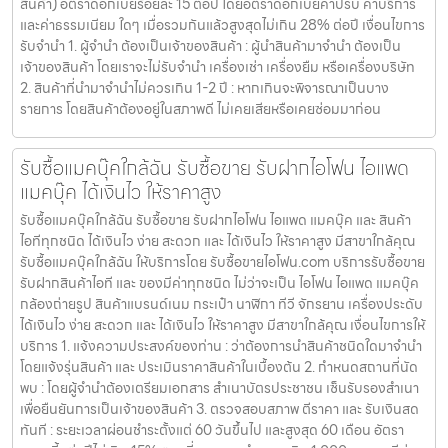
สินค้า) อัตราดอกเบี้ยร้อยละ 15 ต่อปี โดยอัตราดอกเบี้ยค่าปรับ ค่าบริการ
และค่าธรรมเนียม ใดๆ เมื่อรวมกันแล้วสูงสุดไม่เกิน 28% ต่อปี เงื่อนไขการ
รับจำนำ 1. ผู้จำนำ ต้องเป็นเจ้าของสินค้า : ผู้นำสินค้ามาจำนำ ต้องเป็น
เจ้าของสินค้า โดยเราจะไม่รับจำนำ เครื่องเช่า เครื่องยืม หรือเครื่องบริษัท
2. สินค้าที่นำมาจำนำไม่ควรเกิน 1-2 ปี : หากเกินจะพิจารณาเป็นบาง
รายการ โดยสินค้าต้องอยู่ในสภาพดี ไม่เคยเสียหรือเคยซ่อมมาก่อน
รับซื้อแมคบุ๊คใกล้ฉัน รับซื้อขาย รับฝากไอโฟน ไอแพด
แมคบุ๊ค ได้เงินไว ให้ราคาสูง
รับซื้อแมคบุ๊คใกล้ฉัน รับซื้อขาย รับฝากไอโฟน ไอแพด แมคบุ๊ค และ สินค้า
ไอทีทุกชนิด ได้เงินไว ง่าย สะดวก และ ได้เงินไว ให้ราคาสูง มีสาขาใกล้คุณ
รับซื้อแมคบุ๊คใกล้ฉัน ให้บริการโดย รับซื้อขายไอโฟน.com บริการรับซื้อขาย
รับฝากสินค้าไอที และ ของมีค่าทุกชนิด ไม่ว่าจะเป็น ไอโฟน ไอแพด แมคบุ๊ค
กล้องถ่ายรูป สินค้าแบรนด์เนม กระเป๋า นาฬิกา ทีวี จักรยาน เครื่องประดับ
ได้เงินไว ง่าย สะดวก และ ได้เงินไว ให้ราคาสูง มีสาขาใกล้คุณ เงื่อนไขการให้
บริการ 1. แจ้งความประสงค์ของท่าน : ว่าต้องการนำสินค้าชนิดใดมาจำนำ
โดยแจ้งรุ่นสินค้า และ ประเมินราคาสินค้าในเบื้องต้น 2. กำหนดสถานที่นัด
พบ : โดยผู้จำนำต้องเตรียมเอกสาร สำเนาบัตรประชาชน เซ็นรับรองสำเนา
เพื่อยืนยันการเป็นเจ้าของสินค้า 3. ตรวจสอบสภาพ ตีราคา และ รับเงินสด
ทันที : ระยะเวลาผ่อนชำระตั้งแต่ 60 วันขึ้นไป และสูงสุด 60 เดือน อัตรา