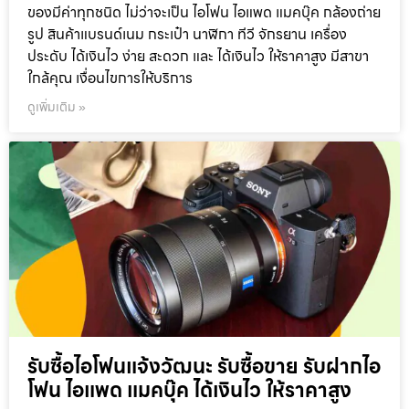
ของมีค่าทุกชนิด ไม่ว่าจะเป็น ไอโฟน ไอแพด แมคบุ๊ค กล้องถ่าย
รูป สินค้าแบรนด์เนม กระเป๋า นาฬิกา ทีวี จักรยาน เครื่อง
ประดับ ได้เงินไว ง่าย สะดวก และ ได้เงินไว ให้ราคาสูง มีสาขา
ใกล้คุณ เงื่อนไขการให้บริการ
ดูเพิ่มเติม »
รับซื้อไอโฟนแจ้งวัฒนะ รับซื้อขาย รับฝากไอ
โฟน ไอแพด แมคบุ๊ค ได้เงินไว ให้ราคาสูง