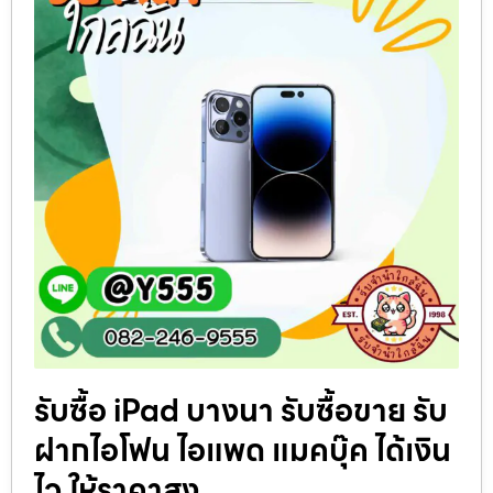
รับซื้อ iPad บางนา รับซื้อขาย รับ
ฝากไอโฟน ไอแพด แมคบุ๊ค ได้เงิน
ไว ให้ราคาสูง