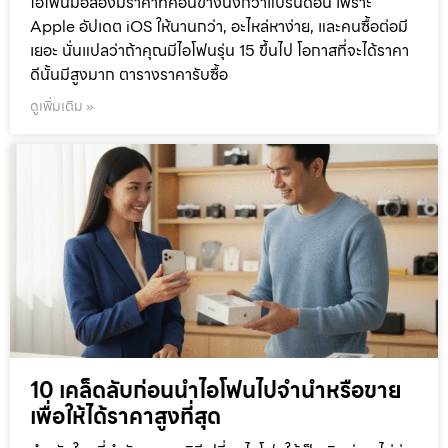
ไอโฟนมือสองมีราคาที่ค่อนข้างนิ่งกว่าแบรนด์อื่น เพราะ
Apple อัปเดต iOS ให้นานกว่า, อะไหล่หาง่าย, และคนซื้อต่อมี
เยอะ นั่นแปลว่าถ้าคุณมีไอโฟนรุ่น 15 ขึ้นไป โอกาสที่จะได้ราคา
ดีนั้นมีสูงมาก ตารางราคารับซื้อ
ดูเพิ่มเติม »
10 เคล็ดลับก่อนนำไอโฟนไปจำนำหรือขาย
เพื่อให้ได้ราคาสูงที่สุด