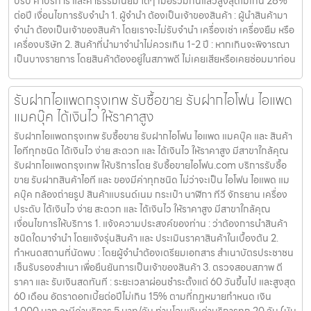
ปรับ ค่าบริการ และค่าธรรมเนียม ใดๆ เมื่อรวมกันแล้วสูงสุดไม่เกิน 28%
ต่อปี เงื่อนไขการรับจำนำ 1. ผู้จำนำ ต้องเป็นเจ้าของสินค้า : ผู้นำสินค้ามา
จำนำ ต้องเป็นเจ้าของสินค้า โดยเราจะไม่รับจำนำ เครื่องเช่า เครื่องยืม หรือ
เครื่องบริษัท 2. สินค้าที่นำมาจำนำไม่ควรเกิน 1-2 ปี : หากเกินจะพิจารณา
เป็นบางรายการ โดยสินค้าต้องอยู่ในสภาพดี ไม่เคยเสียหรือเคยซ่อมมาก่อน
รับฝากไอแพดกรุงเทพ รับซื้อขาย รับฝากไอโฟน ไอแพด
แมคบุ๊ค ได้เงินไว ให้ราคาสูง
รับฝากไอแพดกรุงเทพ รับซื้อขาย รับฝากไอโฟน ไอแพด แมคบุ๊ค และ สินค้า
ไอทีทุกชนิด ได้เงินไว ง่าย สะดวก และ ได้เงินไว ให้ราคาสูง มีสาขาใกล้คุณ
รับฝากไอแพดกรุงเทพ ให้บริการโดย รับซื้อขายไอโฟน.com บริการรับซื้อ
ขาย รับฝากสินค้าไอที และ ของมีค่าทุกชนิด ไม่ว่าจะเป็น ไอโฟน ไอแพด แม
คบุ๊ค กล้องถ่ายรูป สินค้าแบรนด์เนม กระเป๋า นาฬิกา ทีวี จักรยาน เครื่อง
ประดับ ได้เงินไว ง่าย สะดวก และ ได้เงินไว ให้ราคาสูง มีสาขาใกล้คุณ
เงื่อนไขการให้บริการ 1. แจ้งความประสงค์ของท่าน : ว่าต้องการนำสินค้า
ชนิดใดมาจำนำ โดยแจ้งรุ่นสินค้า และ ประเมินราคาสินค้าในเบื้องต้น 2.
กำหนดสถานที่นัดพบ : โดยผู้จำนำต้องเตรียมเอกสาร สำเนาบัตรประชาชน
เซ็นรับรองสำเนา เพื่อยืนยันการเป็นเจ้าของสินค้า 3. ตรวจสอบสภาพ ตี
ราคา และ รับเงินสดทันที : ระยะเวลาผ่อนชำระตั้งแต่ 60 วันขึ้นไป และสูงสุด
60 เดือน อัตราดอกเบี้ยต่อปีไม่เกิน 15% ตามที่กฏหมายกำหนด เงิน