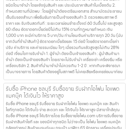
ชนิดใดมาจำนำ โดยแจ้งรุ่นสินค้า และ ประเมินราคาสินค้าในเบื้องต้น 2.
กำหนดสถานที่นัดพบ : โดยผู้จำนำต้องเตรียมเอกสาร สำเนาบัตรประชาชน
เซ็นรับรองสำเนา เพื่อยืนยันการเป็นเจ้าของสินค้า 3. ตรวจสอบสภาพ ตี
ราคา และ รับเงินสดทันที : ระยะเวลาผ่อนชำระตั้งแต่ 60 วันขึ้นไป และสูงสุด
60 เดือน อัตราดอกเบี้ยต่อปีไม่เกิน 15% ตามที่กฏหมายกำหนด เงิน
1,000 บาท จะมีค่าบริการ 5 บาท/วัน ท่านโอนเงินค่าบริการทุก 20 วัน (นับ
จากวันที่จำนำสินค้า) อัตราดอกเบี้ยร้อยละ 15 ต่อปี โดยอัตราดอกเบี้ยค่า
ปรับ ค่าบริการ และค่าธรรมเนียม ใดๆ เมื่อรวมกันแล้วสูงสุดไม่เกิน 28%
ต่อปี เงื่อนไขการรับจำนำ 1. ผู้จำนำ ต้องเป็นเจ้าของสินค้า : ผู้นำสินค้ามา
จำนำ ต้องเป็นเจ้าของสินค้า โดยเราจะไม่รับจำนำ เครื่องเช่า เครื่องยืม หรือ
เครื่องบริษัท 2. สินค้าที่นำมาจำนำไม่ควรเกิน 1-2 ปี : หากเกินจะพิจารณา
เป็นบางรายการ โดยสินค้าต้องอยู่ในสภาพดี ไม่เคยเสียหรือเคยซ่อมมาก่อน
รับซื้อ iPhone ชลบุรี รับซื้อขาย รับฝากไอโฟน ไอแพด
แมคบุ๊ค ได้เงินไว ให้ราคาสูง
รับซื้อ iPhone ชลบุรี รับซื้อขาย รับฝากไอโฟน ไอแพด แมคบุ๊ค และ สินค้า
ไอทีทุกชนิด ได้เงินไว ง่าย สะดวก และ ได้เงินไว ให้ราคาสูง มีสาขาใกล้คุณ
รับซื้อ iPhone ชลบุรี ให้บริการโดย รับซื้อขายไอโฟน.com บริการรับซื้อขาย
รับฝากสินค้าไอที และ ของมีค่าทุกชนิด ไม่ว่าจะเป็น ไอโฟน ไอแพด แมคบุ๊ค
กล้องถ่ายรูป สินค้าแบรนด์เนม กระเป๋า นาฬิกา ทีวี จักรยาน เครื่องประดับ