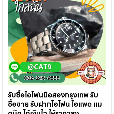
รับซื้อไอโฟนมือสองกรุงเทพ รับ
ซื้อขาย รับฝากไอโฟน ไอแพด แม
คบุ๊ค ได้เงินไว ให้ราคาสูง