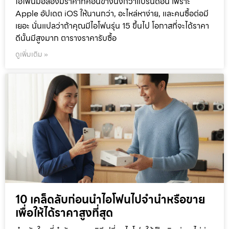
ไอโฟนมือสองมีราคาที่ค่อนข้างนิ่งกว่าแบรนด์อื่น เพราะ
Apple อัปเดต iOS ให้นานกว่า, อะไหล่หาง่าย, และคนซื้อต่อมี
เยอะ นั่นแปลว่าถ้าคุณมีไอโฟนรุ่น 15 ขึ้นไป โอกาสที่จะได้ราคา
ดีนั้นมีสูงมาก ตารางราคารับซื้อ
ดูเพิ่มเติม »
10 เคล็ดลับก่อนนำไอโฟนไปจำนำหรือขาย
เพื่อให้ได้ราคาสูงที่สุด