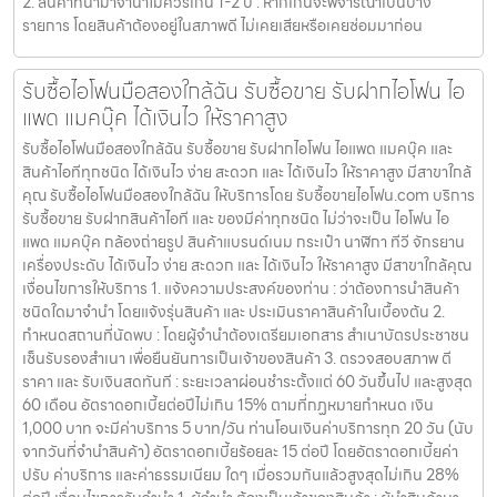
2. สินค้าที่นำมาจำนำไม่ควรเกิน 1-2 ปี : หากเกินจะพิจารณาเป็นบาง
รายการ โดยสินค้าต้องอยู่ในสภาพดี ไม่เคยเสียหรือเคยซ่อมมาก่อน
รับซื้อไอโฟนมือสองใกล้ฉัน รับซื้อขาย รับฝากไอโฟน ไอ
แพด แมคบุ๊ค ได้เงินไว ให้ราคาสูง
รับซื้อไอโฟนมือสองใกล้ฉัน รับซื้อขาย รับฝากไอโฟน ไอแพด แมคบุ๊ค และ
สินค้าไอทีทุกชนิด ได้เงินไว ง่าย สะดวก และ ได้เงินไว ให้ราคาสูง มีสาขาใกล้
คุณ รับซื้อไอโฟนมือสองใกล้ฉัน ให้บริการโดย รับซื้อขายไอโฟน.com บริการ
รับซื้อขาย รับฝากสินค้าไอที และ ของมีค่าทุกชนิด ไม่ว่าจะเป็น ไอโฟน ไอ
แพด แมคบุ๊ค กล้องถ่ายรูป สินค้าแบรนด์เนม กระเป๋า นาฬิกา ทีวี จักรยาน
เครื่องประดับ ได้เงินไว ง่าย สะดวก และ ได้เงินไว ให้ราคาสูง มีสาขาใกล้คุณ
เงื่อนไขการให้บริการ 1. แจ้งความประสงค์ของท่าน : ว่าต้องการนำสินค้า
ชนิดใดมาจำนำ โดยแจ้งรุ่นสินค้า และ ประเมินราคาสินค้าในเบื้องต้น 2.
กำหนดสถานที่นัดพบ : โดยผู้จำนำต้องเตรียมเอกสาร สำเนาบัตรประชาชน
เซ็นรับรองสำเนา เพื่อยืนยันการเป็นเจ้าของสินค้า 3. ตรวจสอบสภาพ ตี
ราคา และ รับเงินสดทันที : ระยะเวลาผ่อนชำระตั้งแต่ 60 วันขึ้นไป และสูงสุด
60 เดือน อัตราดอกเบี้ยต่อปีไม่เกิน 15% ตามที่กฏหมายกำหนด เงิน
1,000 บาท จะมีค่าบริการ 5 บาท/วัน ท่านโอนเงินค่าบริการทุก 20 วัน (นับ
จากวันที่จำนำสินค้า) อัตราดอกเบี้ยร้อยละ 15 ต่อปี โดยอัตราดอกเบี้ยค่า
ปรับ ค่าบริการ และค่าธรรมเนียม ใดๆ เมื่อรวมกันแล้วสูงสุดไม่เกิน 28%