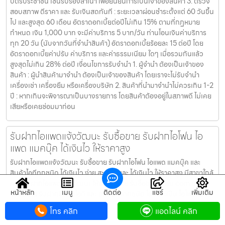
บัตรประชาชน เซ็นรับรองสำเนา เพื่อยืนยันการเป็นเจ้าของสินค้า 3. ตรวจ
สอบสภาพ ตีราคา และ รับเงินสดทันที : ระยะเวลาผ่อนชำระตั้งแต่ 60 วันขึ้น
ไป และสูงสุด 60 เดือน อัตราดอกเบี้ยต่อปีไม่เกิน 15% ตามที่กฏหมาย
กำหนด เงิน 1,000 บาท จะมีค่าบริการ 5 บาท/วัน ท่านโอนเงินค่าบริการ
ทุก 20 วัน (นับจากวันที่จำนำสินค้า) อัตราดอกเบี้ยร้อยละ 15 ต่อปี โดย
อัตราดอกเบี้ยค่าปรับ ค่าบริการ และค่าธรรมเนียม ใดๆ เมื่อรวมกันแล้ว
สูงสุดไม่เกิน 28% ต่อปี เงื่อนไขการรับจำนำ 1. ผู้จำนำ ต้องเป็นเจ้าของ
สินค้า : ผู้นำสินค้ามาจำนำ ต้องเป็นเจ้าของสินค้า โดยเราจะไม่รับจำนำ
เครื่องเช่า เครื่องยืม หรือเครื่องบริษัท 2. สินค้าที่นำมาจำนำไม่ควรเกิน 1-2
ปี : หากเกินจะพิจารณาเป็นบางรายการ โดยสินค้าต้องอยู่ในสภาพดี ไม่เคย
เสียหรือเคยซ่อมมาก่อน
รับฝากไอแพดแจ้งวัฒนะ รับซื้อขาย รับฝากไอโฟน ไอ
แพด แมคบุ๊ค ได้เงินไว ให้ราคาสูง
รับฝากไอแพดแจ้งวัฒนะ รับซื้อขาย รับฝากไอโฟน ไอแพด แมคบุ๊ค และ
สินค้าไอทีทุกชนิด ได้เงินไว ง่าย สะดวก และ ได้เงินไว ให้ราคาสูง มีสาขาใกล้
คุณ รับฝากไอแพดแจ้งวัฒนะ ให้บริการโดย รับซื้อขายไอโฟน.com บริการ
หน้าหลัก
เมนู
ติดต่อ
แชร์
เพิ่มเติม
รับซื้อขาย รับฝากสินค้าไอที และ ของมีค่าทุกชนิด ไม่ว่าจะเป็น ไอโฟน ไอ
แพด แมคบุ๊ค กล้องถ่ายรูป สินค้าแบรนด์เนม กระเป๋า นาฬิกา ทีวี จักรยาน
โทร คลิก
แอดไลน์ คลิก
เครื่องประดับ ได้เงินไว ง่าย สะดวก และ ได้เงินไว ให้ราคาสูง มีสาขาใกล้คุณ