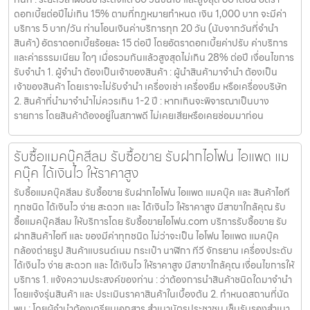
ดอกเบี้ยต่อปีไม่เกิน 15% ตามที่กฏหมายกำหนด เงิน 1,000 บาท จะมีค่า
บริการ 5 บาท/วัน ท่านโอนเงินค่าบริการทุก 20 วัน (นับจากวันที่จำนำ
สินค้า) อัตราดอกเบี้ยร้อยละ 15 ต่อปี โดยอัตราดอกเบี้ยค่าปรับ ค่าบริการ
และค่าธรรมเนียม ใดๆ เมื่อรวมกันแล้วสูงสุดไม่เกิน 28% ต่อปี เงื่อนไขการ
รับจำนำ 1. ผู้จำนำ ต้องเป็นเจ้าของสินค้า : ผู้นำสินค้ามาจำนำ ต้องเป็น
เจ้าของสินค้า โดยเราจะไม่รับจำนำ เครื่องเช่า เครื่องยืม หรือเครื่องบริษัท
2. สินค้าที่นำมาจำนำไม่ควรเกิน 1-2 ปี : หากเกินจะพิจารณาเป็นบาง
รายการ โดยสินค้าต้องอยู่ในสภาพดี ไม่เคยเสียหรือเคยซ่อมมาก่อน
รับซื้อแมคบุ๊คสีลม รับซื้อขาย รับฝากไอโฟน ไอแพด แม
คบุ๊ค ได้เงินไว ให้ราคาสูง
รับซื้อแมคบุ๊คสีลม รับซื้อขาย รับฝากไอโฟน ไอแพด แมคบุ๊ค และ สินค้าไอที
ทุกชนิด ได้เงินไว ง่าย สะดวก และ ได้เงินไว ให้ราคาสูง มีสาขาใกล้คุณ รับ
ซื้อแมคบุ๊คสีลม ให้บริการโดย รับซื้อขายไอโฟน.com บริการรับซื้อขาย รับ
ฝากสินค้าไอที และ ของมีค่าทุกชนิด ไม่ว่าจะเป็น ไอโฟน ไอแพด แมคบุ๊ค
กล้องถ่ายรูป สินค้าแบรนด์เนม กระเป๋า นาฬิกา ทีวี จักรยาน เครื่องประดับ
ได้เงินไว ง่าย สะดวก และ ได้เงินไว ให้ราคาสูง มีสาขาใกล้คุณ เงื่อนไขการให้
บริการ 1. แจ้งความประสงค์ของท่าน : ว่าต้องการนำสินค้าชนิดใดมาจำนำ
โดยแจ้งรุ่นสินค้า และ ประเมินราคาสินค้าในเบื้องต้น 2. กำหนดสถานที่นัด
พบ : โดยผู้จำนำต้องเตรียมเอกสาร สำเนาบัตรประชาชน เซ็นรับรองสำเนา