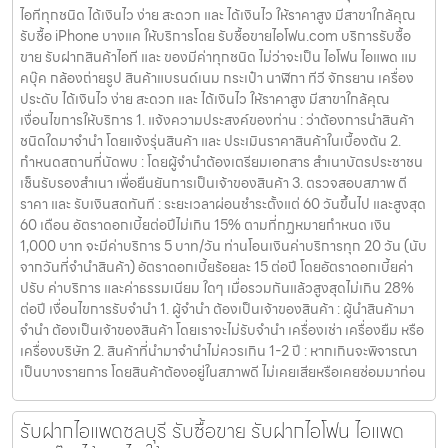
ไอทีทุกชนิด ได้เงินไว ง่าย สะดวก และ ได้เงินไว ให้ราคาสูง มีสาขาใกล้คุณ
รับซื้อ iPhone บางแค ให้บริการโดย รับซื้อขายไอโฟน.com บริการรับซื้อ
ขาย รับฝากสินค้าไอที และ ของมีค่าทุกชนิด ไม่ว่าจะเป็น ไอโฟน ไอแพด แม
คบุ๊ค กล้องถ่ายรูป สินค้าแบรนด์เนม กระเป๋า นาฬิกา ทีวี จักรยาน เครื่อง
ประดับ ได้เงินไว ง่าย สะดวก และ ได้เงินไว ให้ราคาสูง มีสาขาใกล้คุณ
เงื่อนไขการให้บริการ 1. แจ้งความประสงค์ของท่าน : ว่าต้องการนำสินค้า
ชนิดใดมาจำนำ โดยแจ้งรุ่นสินค้า และ ประเมินราคาสินค้าในเบื้องต้น 2.
กำหนดสถานที่นัดพบ : โดยผู้จำนำต้องเตรียมเอกสาร สำเนาบัตรประชาชน
เซ็นรับรองสำเนา เพื่อยืนยันการเป็นเจ้าของสินค้า 3. ตรวจสอบสภาพ ตี
ราคา และ รับเงินสดทันที : ระยะเวลาผ่อนชำระตั้งแต่ 60 วันขึ้นไป และสูงสุด
60 เดือน อัตราดอกเบี้ยต่อปีไม่เกิน 15% ตามที่กฏหมายกำหนด เงิน
1,000 บาท จะมีค่าบริการ 5 บาท/วัน ท่านโอนเงินค่าบริการทุก 20 วัน (นับ
จากวันที่จำนำสินค้า) อัตราดอกเบี้ยร้อยละ 15 ต่อปี โดยอัตราดอกเบี้ยค่า
ปรับ ค่าบริการ และค่าธรรมเนียม ใดๆ เมื่อรวมกันแล้วสูงสุดไม่เกิน 28%
ต่อปี เงื่อนไขการรับจำนำ 1. ผู้จำนำ ต้องเป็นเจ้าของสินค้า : ผู้นำสินค้ามา
จำนำ ต้องเป็นเจ้าของสินค้า โดยเราจะไม่รับจำนำ เครื่องเช่า เครื่องยืม หรือ
เครื่องบริษัท 2. สินค้าที่นำมาจำนำไม่ควรเกิน 1-2 ปี : หากเกินจะพิจารณา
เป็นบางรายการ โดยสินค้าต้องอยู่ในสภาพดี ไม่เคยเสียหรือเคยซ่อมมาก่อน
รับฝากไอแพดชลบุรี รับซื้อขาย รับฝากไอโฟน ไอแพด