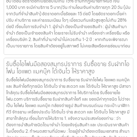
60 เดือน อัตราดอกเบี้ยต่อปีไม่เกิน 15% ตามที่กฏหมายกำหนด เงิน
1,000 บาท จะมีค่าบริการ 5 บาท/วัน ท่านโอนเงินค่าบริการทุก 20 วัน (นับ
จากวันที่จำนำสินค้า) อัตราดอกเบี้ยร้อยละ 15 ต่อปี โดยอัตราดอกเบี้ยค่า
ปรับ ค่าบริการ และค่าธรรมเนียม ใดๆ เมื่อรวมกันแล้วสูงสุดไม่เกิน 28%
ต่อปี เงื่อนไขการรับจำนำ 1. ผู้จำนำ ต้องเป็นเจ้าของสินค้า : ผู้นำสินค้ามา
จำนำ ต้องเป็นเจ้าของสินค้า โดยเราจะไม่รับจำนำ เครื่องเช่า เครื่องยืม หรือ
เครื่องบริษัท 2. สินค้าที่นำมาจำนำไม่ควรเกิน 1-2 ปี : หากเกินจะพิจารณา
เป็นบางรายการ โดยสินค้าต้องอยู่ในสภาพดี ไม่เคยเสียหรือเคยซ่อมมาก่อน
รับซื้อไอโฟนมือสองสมุทรปราการ รับซื้อขาย รับฝากไอ
โฟน ไอแพด แมคบุ๊ค ได้เงินไว ให้ราคาสูง
รับซื้อไอโฟนมือสองสมุทรปราการ รับซื้อขาย รับฝากไอโฟน ไอแพด แมคบุ๊ค
และ สินค้าไอทีทุกชนิด ได้เงินไว ง่าย สะดวก และ ได้เงินไว ให้ราคาสูง มีสาขา
ใกล้คุณ รับซื้อไอโฟนมือสองสมุทรปราการ ให้บริการโดย รับซื้อขายไอ
โฟน.com บริการรับซื้อขาย รับฝากสินค้าไอที และ ของมีค่าทุกชนิด ไม่ว่าจะ
เป็น ไอโฟน ไอแพด แมคบุ๊ค กล้องถ่ายรูป สินค้าแบรนด์เนม กระเป๋า นาฬิกา
ทีวี จักรยาน เครื่องประดับ ได้เงินไว ง่าย สะดวก และ ได้เงินไว ให้ราคาสูง มี
สาขาใกล้คุณ เงื่อนไขการให้บริการ 1. แจ้งความประสงค์ของท่าน : ว่า
ต้องการนำสินค้าชนิดใดมาจำนำ โดยแจ้งรุ่นสินค้า และ ประเมินราคาสินค้า
ในเบื้องต้น 2. กำหนดสถานที่นัดพบ : โดยผู้จำนำต้องเตรียมเอกสาร สำเนา