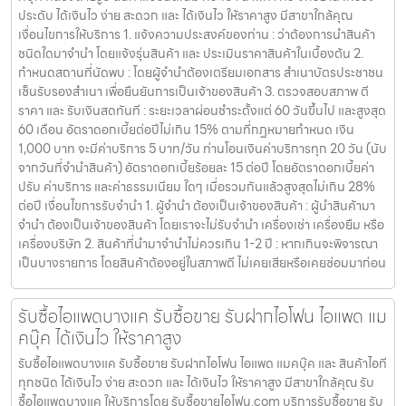
ประดับ ได้เงินไว ง่าย สะดวก และ ได้เงินไว ให้ราคาสูง มีสาขาใกล้คุณ
เงื่อนไขการให้บริการ 1. แจ้งความประสงค์ของท่าน : ว่าต้องการนำสินค้า
ชนิดใดมาจำนำ โดยแจ้งรุ่นสินค้า และ ประเมินราคาสินค้าในเบื้องต้น 2.
กำหนดสถานที่นัดพบ : โดยผู้จำนำต้องเตรียมเอกสาร สำเนาบัตรประชาชน
เซ็นรับรองสำเนา เพื่อยืนยันการเป็นเจ้าของสินค้า 3. ตรวจสอบสภาพ ตี
ราคา และ รับเงินสดทันที : ระยะเวลาผ่อนชำระตั้งแต่ 60 วันขึ้นไป และสูงสุด
60 เดือน อัตราดอกเบี้ยต่อปีไม่เกิน 15% ตามที่กฏหมายกำหนด เงิน
1,000 บาท จะมีค่าบริการ 5 บาท/วัน ท่านโอนเงินค่าบริการทุก 20 วัน (นับ
จากวันที่จำนำสินค้า) อัตราดอกเบี้ยร้อยละ 15 ต่อปี โดยอัตราดอกเบี้ยค่า
ปรับ ค่าบริการ และค่าธรรมเนียม ใดๆ เมื่อรวมกันแล้วสูงสุดไม่เกิน 28%
ต่อปี เงื่อนไขการรับจำนำ 1. ผู้จำนำ ต้องเป็นเจ้าของสินค้า : ผู้นำสินค้ามา
จำนำ ต้องเป็นเจ้าของสินค้า โดยเราจะไม่รับจำนำ เครื่องเช่า เครื่องยืม หรือ
เครื่องบริษัท 2. สินค้าที่นำมาจำนำไม่ควรเกิน 1-2 ปี : หากเกินจะพิจารณา
เป็นบางรายการ โดยสินค้าต้องอยู่ในสภาพดี ไม่เคยเสียหรือเคยซ่อมมาก่อน
รับซื้อไอแพดบางแค รับซื้อขาย รับฝากไอโฟน ไอแพด แม
คบุ๊ค ได้เงินไว ให้ราคาสูง
รับซื้อไอแพดบางแค รับซื้อขาย รับฝากไอโฟน ไอแพด แมคบุ๊ค และ สินค้าไอที
ทุกชนิด ได้เงินไว ง่าย สะดวก และ ได้เงินไว ให้ราคาสูง มีสาขาใกล้คุณ รับ
ซื้อไอแพดบางแค ให้บริการโดย รับซื้อขายไอโฟน.com บริการรับซื้อขาย รับ