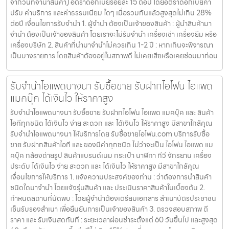
จากวันที่จำนำสินค้า) อัตราดอกเบี้ยร้อยละ 15 ต่อปี โดยอัตราดอกเบี้ยค่า
ปรับ ค่าบริการ และค่าธรรมเนียม ใดๆ เมื่อรวมกันแล้วสูงสุดไม่เกิน 28%
ต่อปี เงื่อนไขการรับจำนำ 1. ผู้จำนำ ต้องเป็นเจ้าของสินค้า : ผู้นำสินค้ามา
จำนำ ต้องเป็นเจ้าของสินค้า โดยเราจะไม่รับจำนำ เครื่องเช่า เครื่องยืม หรือ
เครื่องบริษัท 2. สินค้าที่นำมาจำนำไม่ควรเกิน 1-2 ปี : หากเกินจะพิจารณา
เป็นบางรายการ โดยสินค้าต้องอยู่ในสภาพดี ไม่เคยเสียหรือเคยซ่อมมาก่อน
รับจำนำไอแพดบางนา รับซื้อขาย รับฝากไอโฟน ไอแพด
แมคบุ๊ค ได้เงินไว ให้ราคาสูง
รับจำนำไอแพดบางนา รับซื้อขาย รับฝากไอโฟน ไอแพด แมคบุ๊ค และ สินค้า
ไอทีทุกชนิด ได้เงินไว ง่าย สะดวก และ ได้เงินไว ให้ราคาสูง มีสาขาใกล้คุณ
รับจำนำไอแพดบางนา ให้บริการโดย รับซื้อขายไอโฟน.com บริการรับซื้อ
ขาย รับฝากสินค้าไอที และ ของมีค่าทุกชนิด ไม่ว่าจะเป็น ไอโฟน ไอแพด แม
คบุ๊ค กล้องถ่ายรูป สินค้าแบรนด์เนม กระเป๋า นาฬิกา ทีวี จักรยาน เครื่อง
ประดับ ได้เงินไว ง่าย สะดวก และ ได้เงินไว ให้ราคาสูง มีสาขาใกล้คุณ
เงื่อนไขการให้บริการ 1. แจ้งความประสงค์ของท่าน : ว่าต้องการนำสินค้า
ชนิดใดมาจำนำ โดยแจ้งรุ่นสินค้า และ ประเมินราคาสินค้าในเบื้องต้น 2.
กำหนดสถานที่นัดพบ : โดยผู้จำนำต้องเตรียมเอกสาร สำเนาบัตรประชาชน
เซ็นรับรองสำเนา เพื่อยืนยันการเป็นเจ้าของสินค้า 3. ตรวจสอบสภาพ ตี
ราคา และ รับเงินสดทันที : ระยะเวลาผ่อนชำระตั้งแต่ 60 วันขึ้นไป และสูงสุด