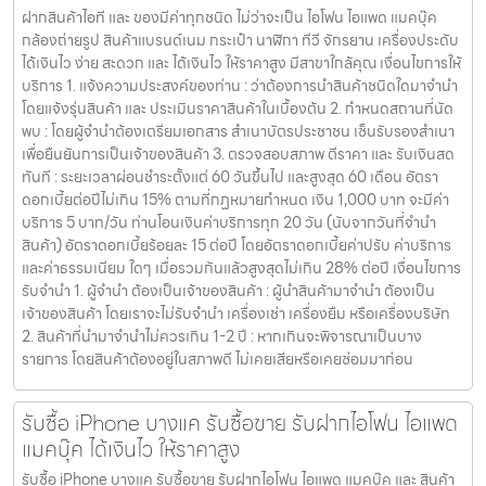
ฝากสินค้าไอที และ ของมีค่าทุกชนิด ไม่ว่าจะเป็น ไอโฟน ไอแพด แมคบุ๊ค
กล้องถ่ายรูป สินค้าแบรนด์เนม กระเป๋า นาฬิกา ทีวี จักรยาน เครื่องประดับ
ได้เงินไว ง่าย สะดวก และ ได้เงินไว ให้ราคาสูง มีสาขาใกล้คุณ เงื่อนไขการให้
บริการ 1. แจ้งความประสงค์ของท่าน : ว่าต้องการนำสินค้าชนิดใดมาจำนำ
โดยแจ้งรุ่นสินค้า และ ประเมินราคาสินค้าในเบื้องต้น 2. กำหนดสถานที่นัด
พบ : โดยผู้จำนำต้องเตรียมเอกสาร สำเนาบัตรประชาชน เซ็นรับรองสำเนา
เพื่อยืนยันการเป็นเจ้าของสินค้า 3. ตรวจสอบสภาพ ตีราคา และ รับเงินสด
ทันที : ระยะเวลาผ่อนชำระตั้งแต่ 60 วันขึ้นไป และสูงสุด 60 เดือน อัตรา
ดอกเบี้ยต่อปีไม่เกิน 15% ตามที่กฏหมายกำหนด เงิน 1,000 บาท จะมีค่า
บริการ 5 บาท/วัน ท่านโอนเงินค่าบริการทุก 20 วัน (นับจากวันที่จำนำ
สินค้า) อัตราดอกเบี้ยร้อยละ 15 ต่อปี โดยอัตราดอกเบี้ยค่าปรับ ค่าบริการ
และค่าธรรมเนียม ใดๆ เมื่อรวมกันแล้วสูงสุดไม่เกิน 28% ต่อปี เงื่อนไขการ
รับจำนำ 1. ผู้จำนำ ต้องเป็นเจ้าของสินค้า : ผู้นำสินค้ามาจำนำ ต้องเป็น
เจ้าของสินค้า โดยเราจะไม่รับจำนำ เครื่องเช่า เครื่องยืม หรือเครื่องบริษัท
2. สินค้าที่นำมาจำนำไม่ควรเกิน 1-2 ปี : หากเกินจะพิจารณาเป็นบาง
รายการ โดยสินค้าต้องอยู่ในสภาพดี ไม่เคยเสียหรือเคยซ่อมมาก่อน
รับซื้อ iPhone บางแค รับซื้อขาย รับฝากไอโฟน ไอแพด
แมคบุ๊ค ได้เงินไว ให้ราคาสูง
รับซื้อ iPhone บางแค รับซื้อขาย รับฝากไอโฟน ไอแพด แมคบุ๊ค และ สินค้า