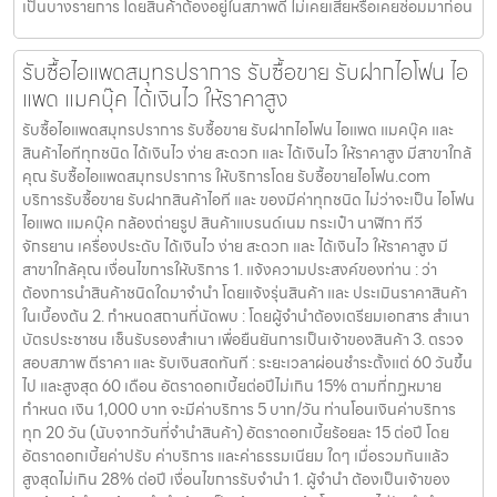
เป็นบางรายการ โดยสินค้าต้องอยู่ในสภาพดี ไม่เคยเสียหรือเคยซ่อมมาก่อน
รับซื้อไอแพดสมุทรปราการ รับซื้อขาย รับฝากไอโฟน ไอ
แพด แมคบุ๊ค ได้เงินไว ให้ราคาสูง
รับซื้อไอแพดสมุทรปราการ รับซื้อขาย รับฝากไอโฟน ไอแพด แมคบุ๊ค และ
สินค้าไอทีทุกชนิด ได้เงินไว ง่าย สะดวก และ ได้เงินไว ให้ราคาสูง มีสาขาใกล้
คุณ รับซื้อไอแพดสมุทรปราการ ให้บริการโดย รับซื้อขายไอโฟน.com
บริการรับซื้อขาย รับฝากสินค้าไอที และ ของมีค่าทุกชนิด ไม่ว่าจะเป็น ไอโฟน
ไอแพด แมคบุ๊ค กล้องถ่ายรูป สินค้าแบรนด์เนม กระเป๋า นาฬิกา ทีวี
จักรยาน เครื่องประดับ ได้เงินไว ง่าย สะดวก และ ได้เงินไว ให้ราคาสูง มี
สาขาใกล้คุณ เงื่อนไขการให้บริการ 1. แจ้งความประสงค์ของท่าน : ว่า
ต้องการนำสินค้าชนิดใดมาจำนำ โดยแจ้งรุ่นสินค้า และ ประเมินราคาสินค้า
ในเบื้องต้น 2. กำหนดสถานที่นัดพบ : โดยผู้จำนำต้องเตรียมเอกสาร สำเนา
บัตรประชาชน เซ็นรับรองสำเนา เพื่อยืนยันการเป็นเจ้าของสินค้า 3. ตรวจ
สอบสภาพ ตีราคา และ รับเงินสดทันที : ระยะเวลาผ่อนชำระตั้งแต่ 60 วันขึ้น
ไป และสูงสุด 60 เดือน อัตราดอกเบี้ยต่อปีไม่เกิน 15% ตามที่กฏหมาย
กำหนด เงิน 1,000 บาท จะมีค่าบริการ 5 บาท/วัน ท่านโอนเงินค่าบริการ
ทุก 20 วัน (นับจากวันที่จำนำสินค้า) อัตราดอกเบี้ยร้อยละ 15 ต่อปี โดย
อัตราดอกเบี้ยค่าปรับ ค่าบริการ และค่าธรรมเนียม ใดๆ เมื่อรวมกันแล้ว
สูงสุดไม่เกิน 28% ต่อปี เงื่อนไขการรับจำนำ 1. ผู้จำนำ ต้องเป็นเจ้าของ