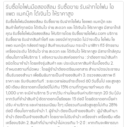
รับซื้อไอโฟนมือสองสีลม รับซื้อขาย รับฝากไอโฟน ไอ
แพด แมคบุ๊ค ได้เงินไว ให้ราคาสูง
รับซื้อไอโฟนมือสองสีลม รับซื้อขาย รับฝากไอโฟน ไอแพด แมคบุ๊ค และ
สินค้าไอทีทุกชนิด ได้เงินไว ง่าย สะดวก และ ได้เงินไว ให้ราคาสูง มีสาขาใกล้
คุณ รับซื้อไอโฟนมือสองสีลม ให้บริการโดย รับซื้อขายไอโฟน.com บริการ
รับซื้อขาย รับฝากสินค้าไอที และ ของมีค่าทุกชนิด ไม่ว่าจะเป็น ไอโฟน ไอ
แพด แมคบุ๊ค กล้องถ่ายรูป สินค้าแบรนด์เนม กระเป๋า นาฬิกา ทีวี จักรยาน
เครื่องประดับ ได้เงินไว ง่าย สะดวก และ ได้เงินไว ให้ราคาสูง มีสาขาใกล้คุณ
เงื่อนไขการให้บริการ 1. แจ้งความประสงค์ของท่าน : ว่าต้องการนำสินค้า
ชนิดใดมาจำนำ โดยแจ้งรุ่นสินค้า และ ประเมินราคาสินค้าในเบื้องต้น 2.
กำหนดสถานที่นัดพบ : โดยผู้จำนำต้องเตรียมเอกสาร สำเนาบัตรประชาชน
เซ็นรับรองสำเนา เพื่อยืนยันการเป็นเจ้าของสินค้า 3. ตรวจสอบสภาพ ตี
ราคา และ รับเงินสดทันที : ระยะเวลาผ่อนชำระตั้งแต่ 60 วันขึ้นไป และสูงสุด
60 เดือน อัตราดอกเบี้ยต่อปีไม่เกิน 15% ตามที่กฏหมายกำหนด เงิน
1,000 บาท จะมีค่าบริการ 5 บาท/วัน ท่านโอนเงินค่าบริการทุก 20 วัน (นับ
จากวันที่จำนำสินค้า) อัตราดอกเบี้ยร้อยละ 15 ต่อปี โดยอัตราดอกเบี้ยค่า
ปรับ ค่าบริการ และค่าธรรมเนียม ใดๆ เมื่อรวมกันแล้วสูงสุดไม่เกิน 28%
ต่อปี เงื่อนไขการรับจำนำ 1. ผู้จำนำ ต้องเป็นเจ้าของสินค้า : ผู้นำสินค้ามา
จำนำ ต้องเป็นเจ้าของสินค้า โดยเราจะไม่รับจำนำ เครื่องเช่า เครื่องยืม หรือ
เครื่องบริษัท 2. สินค้าที่นำมาจำนำไม่ควรเกิน 1-2 ปี : หากเกินจะพิจารณา