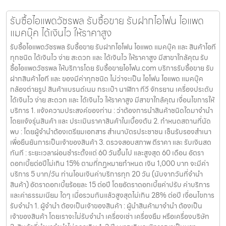
รับซื้อไอแพดวัชรพล รับซื้อขาย รับฝากไอโฟน ไอแพด
แมคบุ๊ค ได้เงินไว ให้ราคาสูง
รับซื้อไอแพดวัชรพล รับซื้อขาย รับฝากไอโฟน ไอแพด แมคบุ๊ค และ สินค้าไอที
ทุกชนิด ได้เงินไว ง่าย สะดวก และ ได้เงินไว ให้ราคาสูง มีสาขาใกล้คุณ รับ
ซื้อไอแพดวัชรพล ให้บริการโดย รับซื้อขายไอโฟน.com บริการรับซื้อขาย รับ
ฝากสินค้าไอที และ ของมีค่าทุกชนิด ไม่ว่าจะเป็น ไอโฟน ไอแพด แมคบุ๊ค
กล้องถ่ายรูป สินค้าแบรนด์เนม กระเป๋า นาฬิกา ทีวี จักรยาน เครื่องประดับ
ได้เงินไว ง่าย สะดวก และ ได้เงินไว ให้ราคาสูง มีสาขาใกล้คุณ เงื่อนไขการให้
บริการ 1. แจ้งความประสงค์ของท่าน : ว่าต้องการนำสินค้าชนิดใดมาจำนำ
โดยแจ้งรุ่นสินค้า และ ประเมินราคาสินค้าในเบื้องต้น 2. กำหนดสถานที่นัด
พบ : โดยผู้จำนำต้องเตรียมเอกสาร สำเนาบัตรประชาชน เซ็นรับรองสำเนา
เพื่อยืนยันการเป็นเจ้าของสินค้า 3. ตรวจสอบสภาพ ตีราคา และ รับเงินสด
ทันที : ระยะเวลาผ่อนชำระตั้งแต่ 60 วันขึ้นไป และสูงสุด 60 เดือน อัตรา
ดอกเบี้ยต่อปีไม่เกิน 15% ตามที่กฏหมายกำหนด เงิน 1,000 บาท จะมีค่า
บริการ 5 บาท/วัน ท่านโอนเงินค่าบริการทุก 20 วัน (นับจากวันที่จำนำ
สินค้า) อัตราดอกเบี้ยร้อยละ 15 ต่อปี โดยอัตราดอกเบี้ยค่าปรับ ค่าบริการ
และค่าธรรมเนียม ใดๆ เมื่อรวมกันแล้วสูงสุดไม่เกิน 28% ต่อปี เงื่อนไขการ
รับจำนำ 1. ผู้จำนำ ต้องเป็นเจ้าของสินค้า : ผู้นำสินค้ามาจำนำ ต้องเป็น
เจ้าของสินค้า โดยเราจะไม่รับจำนำ เครื่องเช่า เครื่องยืม หรือเครื่องบริษัท