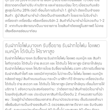
ทุก 20 วัน (นับจากวันที่จำนำสินค้า) อัตราดอกเบี้ยร้อยละ 15 ต่อปี โดย
อัตราดอกเบี้ยค่าปรับ ค่าบริการ และค่าธรรมเนียม ใดๆ เมื่อรวมกันแล้ว
สูงสุดไม่เกิน 28% ต่อปี เงื่อนไขการรับจำนำ 1. ผู้จำนำ ต้องเป็นเจ้าของ
สินค้า : ผู้นำสินค้ามาจำนำ ต้องเป็นเจ้าของสินค้า โดยเราจะไม่รับจำนำ
เครื่องเช่า เครื่องยืม หรือเครื่องบริษัท 2. สินค้าที่นำมาจำนำไม่ควรเกิน 1-2
ปี : หากเกินจะพิจารณาเป็นบางรายการ โดยสินค้าต้องอยู่ในสภาพดี ไม่เคย
เสียหรือเคยซ่อมมาก่อน
รับฝากไอโฟนบางแค รับซื้อขาย รับฝากไอโฟน ไอแพด
แมคบุ๊ค ได้เงินไว ให้ราคาสูง
รับฝากไอโฟนบางแค รับซื้อขาย รับฝากไอโฟน ไอแพด แมคบุ๊ค และ สินค้า
ไอทีทุกชนิด ได้เงินไว ง่าย สะดวก และ ได้เงินไว ให้ราคาสูง มีสาขาใกล้คุณ
รับฝากไอโฟนบางแค ให้บริการโดย รับซื้อขายไอโฟน.com บริการรับซื้อขาย
รับฝากสินค้าไอที และ ของมีค่าทุกชนิด ไม่ว่าจะเป็น ไอโฟน ไอแพด แมคบุ๊ค
กล้องถ่ายรูป สินค้าแบรนด์เนม กระเป๋า นาฬิกา ทีวี จักรยาน เครื่องประดับ
ได้เงินไว ง่าย สะดวก และ ได้เงินไว ให้ราคาสูง มีสาขาใกล้คุณ เงื่อนไขการให้
บริการ 1. แจ้งความประสงค์ของท่าน : ว่าต้องการนำสินค้าชนิดใดมาจำนำ
โดยแจ้งรุ่นสินค้า และ ประเมินราคาสินค้าในเบื้องต้น 2. กำหนดสถานที่นัด
พบ : โดยผู้จำนำต้องเตรียมเอกสาร สำเนาบัตรประชาชน เซ็นรับรองสำเนา
เพื่อยืนยันการเป็นเจ้าของสินค้า 3. ตรวจสอบสภาพ ตีราคา และ รับเงินสด
ทันที : ระยะเวลาผ่อนชำระตั้งแต่ 60 วันขึ้นไป และสูงสุด 60 เดือน อัตรา