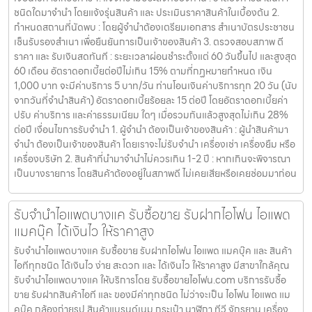
ชนิดใดมาจำนำ โดยแจ้งรุ่นสินค้า และ ประเมินราคาสินค้าในเบื้องต้น 2.
กำหนดสถานที่นัดพบ : โดยผู้จำนำต้องเตรียมเอกสาร สำเนาบัตรประชาชน
เซ็นรับรองสำเนา เพื่อยืนยันการเป็นเจ้าของสินค้า 3. ตรวจสอบสภาพ ตี
ราคา และ รับเงินสดทันที : ระยะเวลาผ่อนชำระตั้งแต่ 60 วันขึ้นไป และสูงสุด
60 เดือน อัตราดอกเบี้ยต่อปีไม่เกิน 15% ตามที่กฏหมายกำหนด เงิน
1,000 บาท จะมีค่าบริการ 5 บาท/วัน ท่านโอนเงินค่าบริการทุก 20 วัน (นับ
จากวันที่จำนำสินค้า) อัตราดอกเบี้ยร้อยละ 15 ต่อปี โดยอัตราดอกเบี้ยค่า
ปรับ ค่าบริการ และค่าธรรมเนียม ใดๆ เมื่อรวมกันแล้วสูงสุดไม่เกิน 28%
ต่อปี เงื่อนไขการรับจำนำ 1. ผู้จำนำ ต้องเป็นเจ้าของสินค้า : ผู้นำสินค้ามา
จำนำ ต้องเป็นเจ้าของสินค้า โดยเราจะไม่รับจำนำ เครื่องเช่า เครื่องยืม หรือ
เครื่องบริษัท 2. สินค้าที่นำมาจำนำไม่ควรเกิน 1-2 ปี : หากเกินจะพิจารณา
เป็นบางรายการ โดยสินค้าต้องอยู่ในสภาพดี ไม่เคยเสียหรือเคยซ่อมมาก่อน
รับจำนำไอแพดบางแค รับซื้อขาย รับฝากไอโฟน ไอแพด
แมคบุ๊ค ได้เงินไว ให้ราคาสูง
รับจำนำไอแพดบางแค รับซื้อขาย รับฝากไอโฟน ไอแพด แมคบุ๊ค และ สินค้า
ไอทีทุกชนิด ได้เงินไว ง่าย สะดวก และ ได้เงินไว ให้ราคาสูง มีสาขาใกล้คุณ
รับจำนำไอแพดบางแค ให้บริการโดย รับซื้อขายไอโฟน.com บริการรับซื้อ
ขาย รับฝากสินค้าไอที และ ของมีค่าทุกชนิด ไม่ว่าจะเป็น ไอโฟน ไอแพด แม
คบุ๊ค กล้องถ่ายรูป สินค้าแบรนด์เนม กระเป๋า นาฬิกา ทีวี จักรยาน เครื่อง