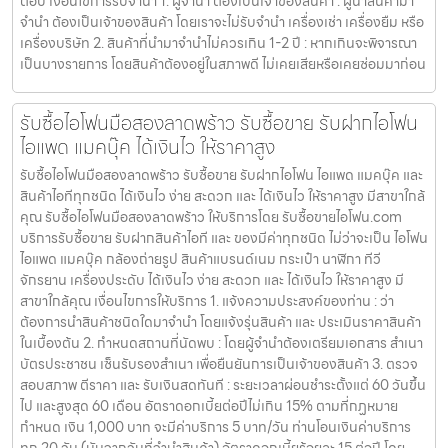
ต่อปี เงื่อนไขการรับจำนำ 1. ผู้จำนำ ต้องเป็นเจ้าของสินค้า : ผู้นำสินค้ามา
จำนำ ต้องเป็นเจ้าของสินค้า โดยเราจะไม่รับจำนำ เครื่องเช่า เครื่องยืม หรือ
เครื่องบริษัท 2. สินค้าที่นำมาจำนำไม่ควรเกิน 1-2 ปี : หากเกินจะพิจารณา
เป็นบางรายการ โดยสินค้าต้องอยู่ในสภาพดี ไม่เคยเสียหรือเคยซ่อมมาก่อน
รับซื้อไอโฟนมือสองลาดพร้าว รับซื้อขาย รับฝากไอโฟน
ไอแพด แมคบุ๊ค ได้เงินไว ให้ราคาสูง
รับซื้อไอโฟนมือสองลาดพร้าว รับซื้อขาย รับฝากไอโฟน ไอแพด แมคบุ๊ค และ
สินค้าไอทีทุกชนิด ได้เงินไว ง่าย สะดวก และ ได้เงินไว ให้ราคาสูง มีสาขาใกล้
คุณ รับซื้อไอโฟนมือสองลาดพร้าว ให้บริการโดย รับซื้อขายไอโฟน.com
บริการรับซื้อขาย รับฝากสินค้าไอที และ ของมีค่าทุกชนิด ไม่ว่าจะเป็น ไอโฟน
ไอแพด แมคบุ๊ค กล้องถ่ายรูป สินค้าแบรนด์เนม กระเป๋า นาฬิกา ทีวี
จักรยาน เครื่องประดับ ได้เงินไว ง่าย สะดวก และ ได้เงินไว ให้ราคาสูง มี
สาขาใกล้คุณ เงื่อนไขการให้บริการ 1. แจ้งความประสงค์ของท่าน : ว่า
ต้องการนำสินค้าชนิดใดมาจำนำ โดยแจ้งรุ่นสินค้า และ ประเมินราคาสินค้า
ในเบื้องต้น 2. กำหนดสถานที่นัดพบ : โดยผู้จำนำต้องเตรียมเอกสาร สำเนา
บัตรประชาชน เซ็นรับรองสำเนา เพื่อยืนยันการเป็นเจ้าของสินค้า 3. ตรวจ
สอบสภาพ ตีราคา และ รับเงินสดทันที : ระยะเวลาผ่อนชำระตั้งแต่ 60 วันขึ้น
ไป และสูงสุด 60 เดือน อัตราดอกเบี้ยต่อปีไม่เกิน 15% ตามที่กฏหมาย
กำหนด เงิน 1,000 บาท จะมีค่าบริการ 5 บาท/วัน ท่านโอนเงินค่าบริการ