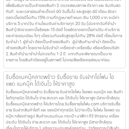
เพื่อยืนยันการเป็นเจ้าของสินค้า 3. ตรวจสอบสภาพ ตีราคา และ รับเงินสด
ทันที : ระยะเวลาผ่อนชำระตั้งแต่ 60 วันขึ้นไป และสูงสุด 60 เดือน อัตรา
ดอกเบี้ยต่อปีไม่เกิน 15% ตามที่กฏหมายกำหนด เงิน 1,000 บาท จะมีค่า
บริการ 5 บาท/วัน ท่านโอนเงินค่าบริการทุก 20 วัน (นับจากวันที่จำนำ
สินค้า) อัตราดอกเบี้ยร้อยละ 15 ต่อปี โดยอัตราดอกเบี้ยค่าปรับ ค่าบริการ
และค่าธรรมเนียม ใดๆ เมื่อรวมกันแล้วสูงสุดไม่เกิน 28% ต่อปี เงื่อนไขการ
รับจำนำ 1. ผู้จำนำ ต้องเป็นเจ้าของสินค้า : ผู้นำสินค้ามาจำนำ ต้องเป็น
เจ้าของสินค้า โดยเราจะไม่รับจำนำ เครื่องเช่า เครื่องยืม หรือเครื่องบริษัท
2. สินค้าที่นำมาจำนำไม่ควรเกิน 1-2 ปี : หากเกินจะพิจารณาเป็นบาง
รายการ โดยสินค้าต้องอยู่ในสภาพดี ไม่เคยเสียหรือเคยซ่อมมาก่อน
รับซื้อแมคบุ๊คลาดพร้าว รับซื้อขาย รับฝากไอโฟน ไอ
แพด แมคบุ๊ค ได้เงินไว ให้ราคาสูง
รับซื้อแมคบุ๊คลาดพร้าว รับซื้อขาย รับฝากไอโฟน ไอแพด แมคบุ๊ค และ สินค้า
ไอทีทุกชนิด ได้เงินไว ง่าย สะดวก และ ได้เงินไว ให้ราคาสูง มีสาขาใกล้คุณ
รับซื้อแมคบุ๊คลาดพร้าว ให้บริการโดย รับซื้อขายไอโฟน.com บริการรับซื้อ
ขาย รับฝากสินค้าไอที และ ของมีค่าทุกชนิด ไม่ว่าจะเป็น ไอโฟน ไอแพด แม
คบุ๊ค กล้องถ่ายรูป สินค้าแบรนด์เนม กระเป๋า นาฬิกา ทีวี จักรยาน เครื่อง
ประดับ ได้เงินไว ง่าย สะดวก และ ได้เงินไว ให้ราคาสูง มีสาขาใกล้คุณ
เงื่อนไขการให้บริการ 1. แจ้งความประสงค์ของท่าน : ว่าต้องการนำสินค้า