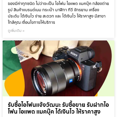
ของมีค่าทุกชนิด ไม่ว่าจะเป็น ไอโฟน ไอแพด แมคบุ๊ค กล้องถ่าย
รูป สินค้าแบรนด์เนม กระเป๋า นาฬิกา ทีวี จักรยาน เครื่อง
ประดับ ได้เงินไว ง่าย สะดวก และ ได้เงินไว ให้ราคาสูง มีสาขา
ใกล้คุณ เงื่อนไขการให้บริการ
ดูเพิ่มเติม »
รับซื้อไอโฟนแจ้งวัฒนะ รับซื้อขาย รับฝากไอ
โฟน ไอแพด แมคบุ๊ค ได้เงินไว ให้ราคาสูง