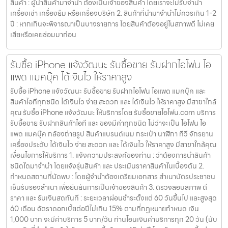
สินค้า : ผู้นำสินค้ามาจำนำ ต้องเป็นเจ้าของสินค้า โดยเราจะไม่รับจำนำ
เครื่องเช่า เครื่องยืม หรือเครื่องบริษัท 2. สินค้าที่นำมาจำนำไม่ควรเกิน 1-2
ปี : หากเกินจะพิจารณาเป็นบางรายการ โดยสินค้าต้องอยู่ในสภาพดี ไม่เคย
เสียหรือเคยซ่อมมาก่อน
รับซื้อ iPhone แจ้งวัฒนะ รับซื้อขาย รับฝากไอโฟน ไอ
แพด แมคบุ๊ค ได้เงินไว ให้ราคาสูง
รับซื้อ iPhone แจ้งวัฒนะ รับซื้อขาย รับฝากไอโฟน ไอแพด แมคบุ๊ค และ
สินค้าไอทีทุกชนิด ได้เงินไว ง่าย สะดวก และ ได้เงินไว ให้ราคาสูง มีสาขาใกล้
คุณ รับซื้อ iPhone แจ้งวัฒนะ ให้บริการโดย รับซื้อขายไอโฟน.com บริการ
รับซื้อขาย รับฝากสินค้าไอที และ ของมีค่าทุกชนิด ไม่ว่าจะเป็น ไอโฟน ไอ
แพด แมคบุ๊ค กล้องถ่ายรูป สินค้าแบรนด์เนม กระเป๋า นาฬิกา ทีวี จักรยาน
เครื่องประดับ ได้เงินไว ง่าย สะดวก และ ได้เงินไว ให้ราคาสูง มีสาขาใกล้คุณ
เงื่อนไขการให้บริการ 1. แจ้งความประสงค์ของท่าน : ว่าต้องการนำสินค้า
ชนิดใดมาจำนำ โดยแจ้งรุ่นสินค้า และ ประเมินราคาสินค้าในเบื้องต้น 2.
กำหนดสถานที่นัดพบ : โดยผู้จำนำต้องเตรียมเอกสาร สำเนาบัตรประชาชน
เซ็นรับรองสำเนา เพื่อยืนยันการเป็นเจ้าของสินค้า 3. ตรวจสอบสภาพ ตี
ราคา และ รับเงินสดทันที : ระยะเวลาผ่อนชำระตั้งแต่ 60 วันขึ้นไป และสูงสุด
60 เดือน อัตราดอกเบี้ยต่อปีไม่เกิน 15% ตามที่กฏหมายกำหนด เงิน
1,000 บาท จะมีค่าบริการ 5 บาท/วัน ท่านโอนเงินค่าบริการทุก 20 วัน (นับ