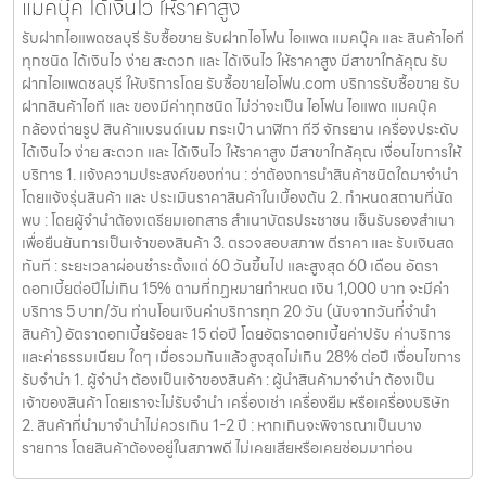
แมคบุ๊ค ได้เงินไว ให้ราคาสูง
รับฝากไอแพดชลบุรี รับซื้อขาย รับฝากไอโฟน ไอแพด แมคบุ๊ค และ สินค้าไอที
ทุกชนิด ได้เงินไว ง่าย สะดวก และ ได้เงินไว ให้ราคาสูง มีสาขาใกล้คุณ รับ
ฝากไอแพดชลบุรี ให้บริการโดย รับซื้อขายไอโฟน.com บริการรับซื้อขาย รับ
ฝากสินค้าไอที และ ของมีค่าทุกชนิด ไม่ว่าจะเป็น ไอโฟน ไอแพด แมคบุ๊ค
กล้องถ่ายรูป สินค้าแบรนด์เนม กระเป๋า นาฬิกา ทีวี จักรยาน เครื่องประดับ
ได้เงินไว ง่าย สะดวก และ ได้เงินไว ให้ราคาสูง มีสาขาใกล้คุณ เงื่อนไขการให้
บริการ 1. แจ้งความประสงค์ของท่าน : ว่าต้องการนำสินค้าชนิดใดมาจำนำ
โดยแจ้งรุ่นสินค้า และ ประเมินราคาสินค้าในเบื้องต้น 2. กำหนดสถานที่นัด
พบ : โดยผู้จำนำต้องเตรียมเอกสาร สำเนาบัตรประชาชน เซ็นรับรองสำเนา
เพื่อยืนยันการเป็นเจ้าของสินค้า 3. ตรวจสอบสภาพ ตีราคา และ รับเงินสด
ทันที : ระยะเวลาผ่อนชำระตั้งแต่ 60 วันขึ้นไป และสูงสุด 60 เดือน อัตรา
ดอกเบี้ยต่อปีไม่เกิน 15% ตามที่กฏหมายกำหนด เงิน 1,000 บาท จะมีค่า
บริการ 5 บาท/วัน ท่านโอนเงินค่าบริการทุก 20 วัน (นับจากวันที่จำนำ
สินค้า) อัตราดอกเบี้ยร้อยละ 15 ต่อปี โดยอัตราดอกเบี้ยค่าปรับ ค่าบริการ
และค่าธรรมเนียม ใดๆ เมื่อรวมกันแล้วสูงสุดไม่เกิน 28% ต่อปี เงื่อนไขการ
รับจำนำ 1. ผู้จำนำ ต้องเป็นเจ้าของสินค้า : ผู้นำสินค้ามาจำนำ ต้องเป็น
เจ้าของสินค้า โดยเราจะไม่รับจำนำ เครื่องเช่า เครื่องยืม หรือเครื่องบริษัท
2. สินค้าที่นำมาจำนำไม่ควรเกิน 1-2 ปี : หากเกินจะพิจารณาเป็นบาง
รายการ โดยสินค้าต้องอยู่ในสภาพดี ไม่เคยเสียหรือเคยซ่อมมาก่อน