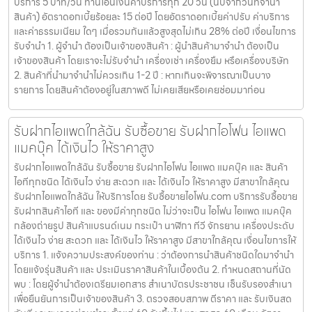
บริการ 5 บาท/วัน ท่านโอนเงินค่าบริการทุก 20 วัน (นับจากวันที่จำนำ
สินค้า) อัตราดอกเบี้ยร้อยละ 15 ต่อปี โดยอัตราดอกเบี้ยค่าปรับ ค่าบริการ
และค่าธรรมเนียม ใดๆ เมื่อรวมกันแล้วสูงสุดไม่เกิน 28% ต่อปี เงื่อนไขการ
รับจำนำ 1. ผู้จำนำ ต้องเป็นเจ้าของสินค้า : ผู้นำสินค้ามาจำนำ ต้องเป็น
เจ้าของสินค้า โดยเราจะไม่รับจำนำ เครื่องเช่า เครื่องยืม หรือเครื่องบริษัท
2. สินค้าที่นำมาจำนำไม่ควรเกิน 1-2 ปี : หากเกินจะพิจารณาเป็นบาง
รายการ โดยสินค้าต้องอยู่ในสภาพดี ไม่เคยเสียหรือเคยซ่อมมาก่อน
รับฝากไอแพดใกล้ฉัน รับซื้อขาย รับฝากไอโฟน ไอแพด
แมคบุ๊ค ได้เงินไว ให้ราคาสูง
รับฝากไอแพดใกล้ฉัน รับซื้อขาย รับฝากไอโฟน ไอแพด แมคบุ๊ค และ สินค้า
ไอทีทุกชนิด ได้เงินไว ง่าย สะดวก และ ได้เงินไว ให้ราคาสูง มีสาขาใกล้คุณ
รับฝากไอแพดใกล้ฉัน ให้บริการโดย รับซื้อขายไอโฟน.com บริการรับซื้อขาย
รับฝากสินค้าไอที และ ของมีค่าทุกชนิด ไม่ว่าจะเป็น ไอโฟน ไอแพด แมคบุ๊ค
กล้องถ่ายรูป สินค้าแบรนด์เนม กระเป๋า นาฬิกา ทีวี จักรยาน เครื่องประดับ
ได้เงินไว ง่าย สะดวก และ ได้เงินไว ให้ราคาสูง มีสาขาใกล้คุณ เงื่อนไขการให้
บริการ 1. แจ้งความประสงค์ของท่าน : ว่าต้องการนำสินค้าชนิดใดมาจำนำ
โดยแจ้งรุ่นสินค้า และ ประเมินราคาสินค้าในเบื้องต้น 2. กำหนดสถานที่นัด
พบ : โดยผู้จำนำต้องเตรียมเอกสาร สำเนาบัตรประชาชน เซ็นรับรองสำเนา
เพื่อยืนยันการเป็นเจ้าของสินค้า 3. ตรวจสอบสภาพ ตีราคา และ รับเงินสด