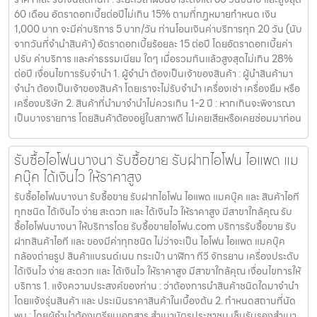
60 เดือน อัตราดอกเบี้ยต่อปีไม่เกิน 15% ตามที่กฏหมายกำหนด เงิน
1,000 บาท จะมีค่าบริการ 5 บาท/วัน ท่านโอนเงินค่าบริการทุก 20 วัน (นับ
จากวันที่จำนำสินค้า) อัตราดอกเบี้ยร้อยละ 15 ต่อปี โดยอัตราดอกเบี้ยค่า
ปรับ ค่าบริการ และค่าธรรมเนียม ใดๆ เมื่อรวมกันแล้วสูงสุดไม่เกิน 28%
ต่อปี เงื่อนไขการรับจำนำ 1. ผู้จำนำ ต้องเป็นเจ้าของสินค้า : ผู้นำสินค้ามา
จำนำ ต้องเป็นเจ้าของสินค้า โดยเราจะไม่รับจำนำ เครื่องเช่า เครื่องยืม หรือ
เครื่องบริษัท 2. สินค้าที่นำมาจำนำไม่ควรเกิน 1-2 ปี : หากเกินจะพิจารณา
เป็นบางรายการ โดยสินค้าต้องอยู่ในสภาพดี ไม่เคยเสียหรือเคยซ่อมมาก่อน
รับซื้อไอโฟนบางนา รับซื้อขาย รับฝากไอโฟน ไอแพด แม
คบุ๊ค ได้เงินไว ให้ราคาสูง
รับซื้อไอโฟนบางนา รับซื้อขาย รับฝากไอโฟน ไอแพด แมคบุ๊ค และ สินค้าไอที
ทุกชนิด ได้เงินไว ง่าย สะดวก และ ได้เงินไว ให้ราคาสูง มีสาขาใกล้คุณ รับ
ซื้อไอโฟนบางนา ให้บริการโดย รับซื้อขายไอโฟน.com บริการรับซื้อขาย รับ
ฝากสินค้าไอที และ ของมีค่าทุกชนิด ไม่ว่าจะเป็น ไอโฟน ไอแพด แมคบุ๊ค
กล้องถ่ายรูป สินค้าแบรนด์เนม กระเป๋า นาฬิกา ทีวี จักรยาน เครื่องประดับ
ได้เงินไว ง่าย สะดวก และ ได้เงินไว ให้ราคาสูง มีสาขาใกล้คุณ เงื่อนไขการให้
บริการ 1. แจ้งความประสงค์ของท่าน : ว่าต้องการนำสินค้าชนิดใดมาจำนำ
โดยแจ้งรุ่นสินค้า และ ประเมินราคาสินค้าในเบื้องต้น 2. กำหนดสถานที่นัด
พบ : โดยผู้จำนำต้องเตรียมเอกสาร สำเนาบัตรประชาชน เซ็นรับรองสำเนา