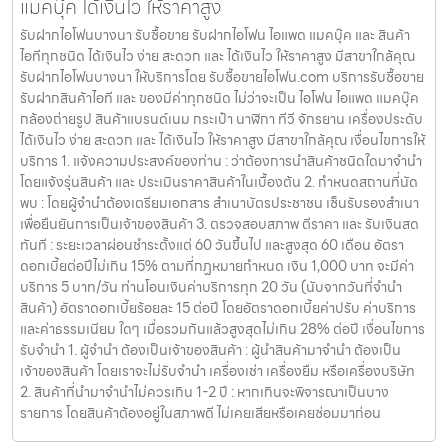
แมคบุ๊ค ได้เงินไว ให้ราคาสูง
รับฝากไอโฟนบางนา รับซื้อขาย รับฝากไอโฟน ไอแพด แมคบุ๊ค และ สินค้า
ไอทีทุกชนิด ได้เงินไว ง่าย สะดวก และ ได้เงินไว ให้ราคาสูง มีสาขาใกล้คุณ
รับฝากไอโฟนบางนา ให้บริการโดย รับซื้อขายไอโฟน.com บริการรับซื้อขาย
รับฝากสินค้าไอที และ ของมีค่าทุกชนิด ไม่ว่าจะเป็น ไอโฟน ไอแพด แมคบุ๊ค
กล้องถ่ายรูป สินค้าแบรนด์เนม กระเป๋า นาฬิกา ทีวี จักรยาน เครื่องประดับ
ได้เงินไว ง่าย สะดวก และ ได้เงินไว ให้ราคาสูง มีสาขาใกล้คุณ เงื่อนไขการให้
บริการ 1. แจ้งความประสงค์ของท่าน : ว่าต้องการนำสินค้าชนิดใดมาจำนำ
โดยแจ้งรุ่นสินค้า และ ประเมินราคาสินค้าในเบื้องต้น 2. กำหนดสถานที่นัด
พบ : โดยผู้จำนำต้องเตรียมเอกสาร สำเนาบัตรประชาชน เซ็นรับรองสำเนา
เพื่อยืนยันการเป็นเจ้าของสินค้า 3. ตรวจสอบสภาพ ตีราคา และ รับเงินสด
ทันที : ระยะเวลาผ่อนชำระตั้งแต่ 60 วันขึ้นไป และสูงสุด 60 เดือน อัตรา
ดอกเบี้ยต่อปีไม่เกิน 15% ตามที่กฏหมายกำหนด เงิน 1,000 บาท จะมีค่า
บริการ 5 บาท/วัน ท่านโอนเงินค่าบริการทุก 20 วัน (นับจากวันที่จำนำ
สินค้า) อัตราดอกเบี้ยร้อยละ 15 ต่อปี โดยอัตราดอกเบี้ยค่าปรับ ค่าบริการ
และค่าธรรมเนียม ใดๆ เมื่อรวมกันแล้วสูงสุดไม่เกิน 28% ต่อปี เงื่อนไขการ
รับจำนำ 1. ผู้จำนำ ต้องเป็นเจ้าของสินค้า : ผู้นำสินค้ามาจำนำ ต้องเป็น
เจ้าของสินค้า โดยเราจะไม่รับจำนำ เครื่องเช่า เครื่องยืม หรือเครื่องบริษัท
2. สินค้าที่นำมาจำนำไม่ควรเกิน 1-2 ปี : หากเกินจะพิจารณาเป็นบาง
รายการ โดยสินค้าต้องอยู่ในสภาพดี ไม่เคยเสียหรือเคยซ่อมมาก่อน