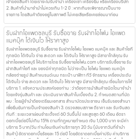
เจ้าของสินค้า โดยเราจะไม่รับจำนำ เครื่องเช่า เครื่องยืม หรือเครื่องบริษัท
2. สินค้าที่นำมาจำนำไม่ควรเกิน 1-2 ปี : หากเกินจะพิจารณาเป็นบาง
รายการ โดยสินค้าต้องอยู่ในสภาพดี ไม่เคยเสียหรือเคยซ่อมมาก่อน
รับฝากไอแพดชลบุรี รับซื้อขาย รับฝากไอโฟน ไอแพด
แมคบุ๊ค ได้เงินไว ให้ราคาสูง
รับฝากไอแพดชลบุรี รับซื้อขาย รับฝากไอโฟน ไอแพด แมคบุ๊ค และ สินค้าไอที
ทุกชนิด ได้เงินไว ง่าย สะดวก และ ได้เงินไว ให้ราคาสูง มีสาขาใกล้คุณ รับ
ฝากไอแพดชลบุรี ให้บริการโดย รับซื้อขายไอโฟน.com บริการรับซื้อขาย รับ
ฝากสินค้าไอที และ ของมีค่าทุกชนิด ไม่ว่าจะเป็น ไอโฟน ไอแพด แมคบุ๊ค
กล้องถ่ายรูป สินค้าแบรนด์เนม กระเป๋า นาฬิกา ทีวี จักรยาน เครื่องประดับ
ได้เงินไว ง่าย สะดวก และ ได้เงินไว ให้ราคาสูง มีสาขาใกล้คุณ เงื่อนไขการให้
บริการ 1. แจ้งความประสงค์ของท่าน : ว่าต้องการนำสินค้าชนิดใดมาจำนำ
โดยแจ้งรุ่นสินค้า และ ประเมินราคาสินค้าในเบื้องต้น 2. กำหนดสถานที่นัด
พบ : โดยผู้จำนำต้องเตรียมเอกสาร สำเนาบัตรประชาชน เซ็นรับรองสำเนา
เพื่อยืนยันการเป็นเจ้าของสินค้า 3. ตรวจสอบสภาพ ตีราคา และ รับเงินสด
ทันที : ระยะเวลาผ่อนชำระตั้งแต่ 60 วันขึ้นไป และสูงสุด 60 เดือน อัตรา
ดอกเบี้ยต่อปีไม่เกิน 15% ตามที่กฏหมายกำหนด เงิน 1,000 บาท จะมีค่า
บริการ 5 บาท/วัน ท่านโอนเงินค่าบริการทุก 20 วัน (นับจากวันที่จำนำ
สินค้า) อัตราดอกเบี้ยร้อยละ 15 ต่อปี โดยอัตราดอกเบี้ยค่าปรับ ค่าบริการ