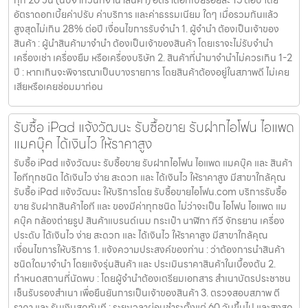
ทุก 20 วัน (นับจากวันที่จำนำสินค้า) อัตราดอกเบี้ยร้อยละ 15 ต่อปี โดย
อัตราดอกเบี้ยค่าปรับ ค่าบริการ และค่าธรรมเนียม ใดๆ เมื่อรวมกันแล้ว
สูงสุดไม่เกิน 28% ต่อปี เงื่อนไขการรับจำนำ 1. ผู้จำนำ ต้องเป็นเจ้าของ
สินค้า : ผู้นำสินค้ามาจำนำ ต้องเป็นเจ้าของสินค้า โดยเราจะไม่รับจำนำ
เครื่องเช่า เครื่องยืม หรือเครื่องบริษัท 2. สินค้าที่นำมาจำนำไม่ควรเกิน 1-2
ปี : หากเกินจะพิจารณาเป็นบางรายการ โดยสินค้าต้องอยู่ในสภาพดี ไม่เคย
เสียหรือเคยซ่อมมาก่อน
รับซื้อ iPad แจ้งวัฒนะ รับซื้อขาย รับฝากไอโฟน ไอแพด
แมคบุ๊ค ได้เงินไว ให้ราคาสูง
รับซื้อ iPad แจ้งวัฒนะ รับซื้อขาย รับฝากไอโฟน ไอแพด แมคบุ๊ค และ สินค้า
ไอทีทุกชนิด ได้เงินไว ง่าย สะดวก และ ได้เงินไว ให้ราคาสูง มีสาขาใกล้คุณ
รับซื้อ iPad แจ้งวัฒนะ ให้บริการโดย รับซื้อขายไอโฟน.com บริการรับซื้อ
ขาย รับฝากสินค้าไอที และ ของมีค่าทุกชนิด ไม่ว่าจะเป็น ไอโฟน ไอแพด แม
คบุ๊ค กล้องถ่ายรูป สินค้าแบรนด์เนม กระเป๋า นาฬิกา ทีวี จักรยาน เครื่อง
ประดับ ได้เงินไว ง่าย สะดวก และ ได้เงินไว ให้ราคาสูง มีสาขาใกล้คุณ
เงื่อนไขการให้บริการ 1. แจ้งความประสงค์ของท่าน : ว่าต้องการนำสินค้า
ชนิดใดมาจำนำ โดยแจ้งรุ่นสินค้า และ ประเมินราคาสินค้าในเบื้องต้น 2.
กำหนดสถานที่นัดพบ : โดยผู้จำนำต้องเตรียมเอกสาร สำเนาบัตรประชาชน
เซ็นรับรองสำเนา เพื่อยืนยันการเป็นเจ้าของสินค้า 3. ตรวจสอบสภาพ ตี
ราคา และ รับเงินสดทันที : ระยะเวลาผ่อนชำระตั้งแต่ 60 วันขึ้นไป และสูงสุด