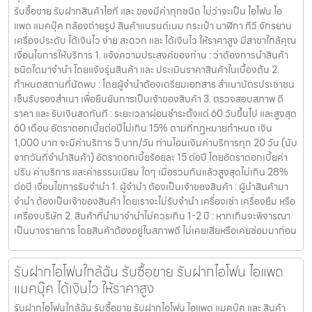
รับซื้อขาย รับฝากสินค้าไอที และ ของมีค่าทุกชนิด ไม่ว่าจะเป็น ไอโฟน ไอ
แพด แมคบุ๊ค กล้องถ่ายรูป สินค้าแบรนด์เนม กระเป๋า นาฬิกา ทีวี จักรยาน
เครื่องประดับ ได้เงินไว ง่าย สะดวก และ ได้เงินไว ให้ราคาสูง มีสาขาใกล้คุณ
เงื่อนไขการให้บริการ 1. แจ้งความประสงค์ของท่าน : ว่าต้องการนำสินค้า
ชนิดใดมาจำนำ โดยแจ้งรุ่นสินค้า และ ประเมินราคาสินค้าในเบื้องต้น 2.
กำหนดสถานที่นัดพบ : โดยผู้จำนำต้องเตรียมเอกสาร สำเนาบัตรประชาชน
เซ็นรับรองสำเนา เพื่อยืนยันการเป็นเจ้าของสินค้า 3. ตรวจสอบสภาพ ตี
ราคา และ รับเงินสดทันที : ระยะเวลาผ่อนชำระตั้งแต่ 60 วันขึ้นไป และสูงสุด
60 เดือน อัตราดอกเบี้ยต่อปีไม่เกิน 15% ตามที่กฏหมายกำหนด เงิน
1,000 บาท จะมีค่าบริการ 5 บาท/วัน ท่านโอนเงินค่าบริการทุก 20 วัน (นับ
จากวันที่จำนำสินค้า) อัตราดอกเบี้ยร้อยละ 15 ต่อปี โดยอัตราดอกเบี้ยค่า
ปรับ ค่าบริการ และค่าธรรมเนียม ใดๆ เมื่อรวมกันแล้วสูงสุดไม่เกิน 28%
ต่อปี เงื่อนไขการรับจำนำ 1. ผู้จำนำ ต้องเป็นเจ้าของสินค้า : ผู้นำสินค้ามา
จำนำ ต้องเป็นเจ้าของสินค้า โดยเราจะไม่รับจำนำ เครื่องเช่า เครื่องยืม หรือ
เครื่องบริษัท 2. สินค้าที่นำมาจำนำไม่ควรเกิน 1-2 ปี : หากเกินจะพิจารณา
เป็นบางรายการ โดยสินค้าต้องอยู่ในสภาพดี ไม่เคยเสียหรือเคยซ่อมมาก่อน
รับฝากไอโฟนใกล้ฉัน รับซื้อขาย รับฝากไอโฟน ไอแพด
แมคบุ๊ค ได้เงินไว ให้ราคาสูง
รับฝากไอโฟนใกล้ฉัน รับซื้อขาย รับฝากไอโฟน ไอแพด แมคบุ๊ค และ สินค้า