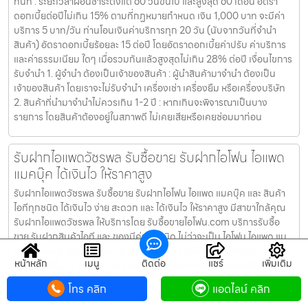
ทันที : ระยะเวลาผ่อนชำระตั้งแต่ 60 วันขึ้นไป และสูงสุด 60 เดือน อัตรา
ดอกเบี้ยต่อปีไม่เกิน 15% ตามที่กฏหมายกำหนด เงิน 1,000 บาท จะมีค่า
บริการ 5 บาท/วัน ท่านโอนเงินค่าบริการทุก 20 วัน (นับจากวันที่จำนำ
สินค้า) อัตราดอกเบี้ยร้อยละ 15 ต่อปี โดยอัตราดอกเบี้ยค่าปรับ ค่าบริการ
และค่าธรรมเนียม ใดๆ เมื่อรวมกันแล้วสูงสุดไม่เกิน 28% ต่อปี เงื่อนไขการ
รับจำนำ 1. ผู้จำนำ ต้องเป็นเจ้าของสินค้า : ผู้นำสินค้ามาจำนำ ต้องเป็น
เจ้าของสินค้า โดยเราจะไม่รับจำนำ เครื่องเช่า เครื่องยืม หรือเครื่องบริษัท
2. สินค้าที่นำมาจำนำไม่ควรเกิน 1-2 ปี : หากเกินจะพิจารณาเป็นบาง
รายการ โดยสินค้าต้องอยู่ในสภาพดี ไม่เคยเสียหรือเคยซ่อมมาก่อน
รับฝากไอแพดวัชรพล รับซื้อขาย รับฝากไอโฟน ไอแพด
แมคบุ๊ค ได้เงินไว ให้ราคาสูง
รับฝากไอแพดวัชรพล รับซื้อขาย รับฝากไอโฟน ไอแพด แมคบุ๊ค และ สินค้า
ไอทีทุกชนิด ได้เงินไว ง่าย สะดวก และ ได้เงินไว ให้ราคาสูง มีสาขาใกล้คุณ
รับฝากไอแพดวัชรพล ให้บริการโดย รับซื้อขายไอโฟน.com บริการรับซื้อ
ขาย รับฝากสินค้าไอที และ ของมีค่าทุกชนิด ไม่ว่าจะเป็น ไอโฟน ไอแพด แม
คบุ๊ค กล้องถ่ายรูป สินค้าแบรนด์เนม กระเป๋า นาฬิกา ทีวี จักรยาน เครื่อง
หน้าหลัก
เมนู
ติดต่อ
แชร์
เพิ่มเติม
ประดับ ได้เงินไว ง่าย สะดวก และ ได้เงินไว ให้ราคาสูง มีสาขาใกล้คุณ
เงื่อนไขการให้บริการ 1. แจ้งความประสงค์ของท่าน : ว่าต้องการนำสินค้า
โทร คลิก
แอดไลน์ คลิก
ชนิดใดมาจำนำ โดยแจ้งรุ่นสินค้า และ ประเมินราคาสินค้าในเบื้องต้น 2.