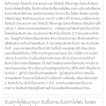
ไอทีทุกชนิด ได้เงินไว ง่าย สะดวก และ ได้เงินไว ให้ราคาสูง มีสาขาใกล้คุณ
รับฝากไอโฟนใกล้ฉัน ให้บริการโดย รับซื้อขายไอโฟน.com บริการรับซื้อขาย
รับฝากสินค้าไอที และ ของมีค่าทุกชนิด ไม่ว่าจะเป็น ไอโฟน ไอแพด แมคบุ๊ค
กล้องถ่ายรูป สินค้าแบรนด์เนม กระเป๋า นาฬิกา ทีวี จักรยาน เครื่องประดับ
ได้เงินไว ง่าย สะดวก และ ได้เงินไว ให้ราคาสูง มีสาขาใกล้คุณ เงื่อนไขการให้
บริการ 1. แจ้งความประสงค์ของท่าน : ว่าต้องการนำสินค้าชนิดใดมาจำนำ
โดยแจ้งรุ่นสินค้า และ ประเมินราคาสินค้าในเบื้องต้น 2. กำหนดสถานที่นัด
พบ : โดยผู้จำนำต้องเตรียมเอกสาร สำเนาบัตรประชาชน เซ็นรับรองสำเนา
เพื่อยืนยันการเป็นเจ้าของสินค้า 3. ตรวจสอบสภาพ ตีราคา และ รับเงินสด
ทันที : ระยะเวลาผ่อนชำระตั้งแต่ 60 วันขึ้นไป และสูงสุด 60 เดือน อัตรา
ดอกเบี้ยต่อปีไม่เกิน 15% ตามที่กฏหมายกำหนด เงิน 1,000 บาท จะมีค่า
บริการ 5 บาท/วัน ท่านโอนเงินค่าบริการทุก 20 วัน (นับจากวันที่จำนำ
สินค้า) อัตราดอกเบี้ยร้อยละ 15 ต่อปี โดยอัตราดอกเบี้ยค่าปรับ ค่าบริการ
และค่าธรรมเนียม ใดๆ เมื่อรวมกันแล้วสูงสุดไม่เกิน 28% ต่อปี เงื่อนไขการ
รับจำนำ 1. ผู้จำนำ ต้องเป็นเจ้าของสินค้า : ผู้นำสินค้ามาจำนำ ต้องเป็น
เจ้าของสินค้า โดยเราจะไม่รับจำนำ เครื่องเช่า เครื่องยืม หรือเครื่องบริษัท
2. สินค้าที่นำมาจำนำไม่ควรเกิน 1-2 ปี : หากเกินจะพิจารณาเป็นบาง
รายการ โดยสินค้าต้องอยู่ในสภาพดี ไม่เคยเสียหรือเคยซ่อมมาก่อน
รับฝากไอโฟนบางนา รับซื้อขาย รับฝากไอโฟน ไอแพด