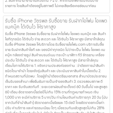
2. สินค้าที่นำมาจำนำไม่ควรเกิน 1-2 ปี : หากเกินจะพิจารณาเป็นบาง
รายการ โดยสินค้าต้องอยู่ในสภาพดี ไม่เคยเสียหรือเคยซ่อมมาก่อน
รับซื้อ iPhone วัชรพล รับซื้อขาย รับฝากไอโฟน ไอแพด
แมคบุ๊ค ได้เงินไว ให้ราคาสูง
รับซื้อ iPhone วัชรพล รับซื้อขาย รับฝากไอโฟน ไอแพด แมคบุ๊ค และ สินค้า
ไอทีทุกชนิด ได้เงินไว ง่าย สะดวก และ ได้เงินไว ให้ราคาสูง มีสาขาใกล้คุณ
รับซื้อ iPhone วัชรพล ให้บริการโดย รับซื้อขายไอโฟน.com บริการรับซื้อ
ขาย รับฝากสินค้าไอที และ ของมีค่าทุกชนิด ไม่ว่าจะเป็น ไอโฟน ไอแพด แม
คบุ๊ค กล้องถ่ายรูป สินค้าแบรนด์เนม กระเป๋า นาฬิกา ทีวี จักรยาน เครื่อง
ประดับ ได้เงินไว ง่าย สะดวก และ ได้เงินไว ให้ราคาสูง มีสาขาใกล้คุณ
เงื่อนไขการให้บริการ 1. แจ้งความประสงค์ของท่าน : ว่าต้องการนำสินค้า
ชนิดใดมาจำนำ โดยแจ้งรุ่นสินค้า และ ประเมินราคาสินค้าในเบื้องต้น 2.
กำหนดสถานที่นัดพบ : โดยผู้จำนำต้องเตรียมเอกสาร สำเนาบัตรประชาชน
เซ็นรับรองสำเนา เพื่อยืนยันการเป็นเจ้าของสินค้า 3. ตรวจสอบสภาพ ตี
ราคา และ รับเงินสดทันที : ระยะเวลาผ่อนชำระตั้งแต่ 60 วันขึ้นไป และสูงสุด
60 เดือน อัตราดอกเบี้ยต่อปีไม่เกิน 15% ตามที่กฏหมายกำหนด เงิน
1,000 บาท จะมีค่าบริการ 5 บาท/วัน ท่านโอนเงินค่าบริการทุก 20 วัน (นับ
จากวันที่จำนำสินค้า) อัตราดอกเบี้ยร้อยละ 15 ต่อปี โดยอัตราดอกเบี้ยค่า
ปรับ ค่าบริการ และค่าธรรมเนียม ใดๆ เมื่อรวมกันแล้วสูงสุดไม่เกิน 28%