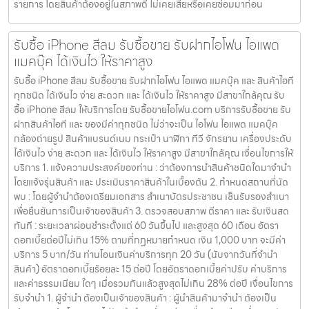
รายการ โดยสินค้าต้องอยู่ในสภาพดี ไม่เคยเสียหรือเคยซ่อมมาก่อน
รับซื้อ iPhone สีลม รับซื้อขาย รับฝากไอโฟน ไอแพด
แมคบุ๊ค ได้เงินไว ให้ราคาสูง
รับซื้อ iPhone สีลม รับซื้อขาย รับฝากไอโฟน ไอแพด แมคบุ๊ค และ สินค้าไอที
ทุกชนิด ได้เงินไว ง่าย สะดวก และ ได้เงินไว ให้ราคาสูง มีสาขาใกล้คุณ รับ
ซื้อ iPhone สีลม ให้บริการโดย รับซื้อขายไอโฟน.com บริการรับซื้อขาย รับ
ฝากสินค้าไอที และ ของมีค่าทุกชนิด ไม่ว่าจะเป็น ไอโฟน ไอแพด แมคบุ๊ค
กล้องถ่ายรูป สินค้าแบรนด์เนม กระเป๋า นาฬิกา ทีวี จักรยาน เครื่องประดับ
ได้เงินไว ง่าย สะดวก และ ได้เงินไว ให้ราคาสูง มีสาขาใกล้คุณ เงื่อนไขการให้
บริการ 1. แจ้งความประสงค์ของท่าน : ว่าต้องการนำสินค้าชนิดใดมาจำนำ
โดยแจ้งรุ่นสินค้า และ ประเมินราคาสินค้าในเบื้องต้น 2. กำหนดสถานที่นัด
พบ : โดยผู้จำนำต้องเตรียมเอกสาร สำเนาบัตรประชาชน เซ็นรับรองสำเนา
เพื่อยืนยันการเป็นเจ้าของสินค้า 3. ตรวจสอบสภาพ ตีราคา และ รับเงินสด
ทันที : ระยะเวลาผ่อนชำระตั้งแต่ 60 วันขึ้นไป และสูงสุด 60 เดือน อัตรา
ดอกเบี้ยต่อปีไม่เกิน 15% ตามที่กฏหมายกำหนด เงิน 1,000 บาท จะมีค่า
บริการ 5 บาท/วัน ท่านโอนเงินค่าบริการทุก 20 วัน (นับจากวันที่จำนำ
สินค้า) อัตราดอกเบี้ยร้อยละ 15 ต่อปี โดยอัตราดอกเบี้ยค่าปรับ ค่าบริการ
และค่าธรรมเนียม ใดๆ เมื่อรวมกันแล้วสูงสุดไม่เกิน 28% ต่อปี เงื่อนไขการ
รับจำนำ 1. ผู้จำนำ ต้องเป็นเจ้าของสินค้า : ผู้นำสินค้ามาจำนำ ต้องเป็น