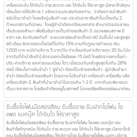
เครื่องประดับ ได้เงินไว ง่าย สะดวก และ ได้เงินไว ให้ราคาสูง มีสาขาใกล้คุณ
เงื่อนไขการให้บริการ 1. แจ้งความประสงค์ของท่าน : ว่าต้องการนำสินค้า
ชนิดใดมาจำนำ โดยแจ้งรุ่นสินค้า และ ประเมินราคาสินค้าในเบื้องต้น 2.
กำหนดสถานที่นัดพบ : โดยผู้จำนำต้องเตรียมเอกสาร สำเนาบัตรประชาชน
เซ็นรับรองสำเนา เพื่อยืนยันการเป็นเจ้าของสินค้า 3. ตรวจสอบสภาพ ตี
ราคา และ รับเงินสดทันที : ระยะเวลาผ่อนชำระตั้งแต่ 60 วันขึ้นไป และสูงสุด
60 เดือน อัตราดอกเบี้ยต่อปีไม่เกิน 15% ตามที่กฏหมายกำหนด เงิน
1,000 บาท จะมีค่าบริการ 5 บาท/วัน ท่านโอนเงินค่าบริการทุก 20 วัน (นับ
จากวันที่จำนำสินค้า) อัตราดอกเบี้ยร้อยละ 15 ต่อปี โดยอัตราดอกเบี้ยค่า
ปรับ ค่าบริการ และค่าธรรมเนียม ใดๆ เมื่อรวมกันแล้วสูงสุดไม่เกิน 28%
ต่อปี เงื่อนไขการรับจำนำ 1. ผู้จำนำ ต้องเป็นเจ้าของสินค้า : ผู้นำสินค้ามา
จำนำ ต้องเป็นเจ้าของสินค้า โดยเราจะไม่รับจำนำ เครื่องเช่า เครื่องยืม หรือ
เครื่องบริษัท 2. สินค้าที่นำมาจำนำไม่ควรเกิน 1-2 ปี : หากเกินจะพิจารณา
เป็นบางรายการ โดยสินค้าต้องอยู่ในสภาพดี ไม่เคยเสียหรือเคยซ่อมมาก่อน
รับซื้อไอโฟนมือสองสีลม รับซื้อขาย รับฝากไอโฟน ไอ
แพด แมคบุ๊ค ได้เงินไว ให้ราคาสูง
รับซื้อไอโฟนมือสองสีลม รับซื้อขาย รับฝากไอโฟน ไอแพด แมคบุ๊ค และ
สินค้าไอทีทุกชนิด ได้เงินไว ง่าย สะดวก และ ได้เงินไว ให้ราคาสูง มีสาขาใกล้
คุณ รับซื้อไอโฟนมือสองสีลม ให้บริการโดย รับซื้อขายไอโฟน.com บริการ