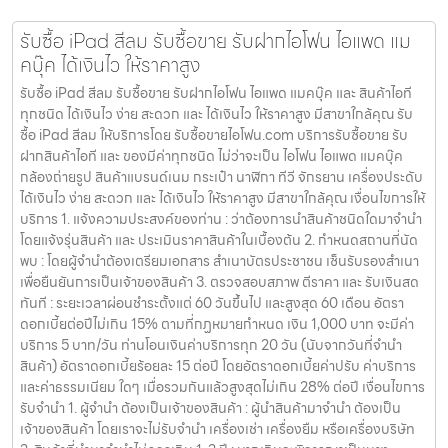
รับซื้อ iPad สีลม รับซื้อขาย รับฝากไอโฟน ไอแพด แม
คบุ๊ค ได้เงินไว ให้ราคาสูง
รับซื้อ iPad สีลม รับซื้อขาย รับฝากไอโฟน ไอแพด แมคบุ๊ค และ สินค้าไอที
ทุกชนิด ได้เงินไว ง่าย สะดวก และ ได้เงินไว ให้ราคาสูง มีสาขาใกล้คุณ รับ
ซื้อ iPad สีลม ให้บริการโดย รับซื้อขายไอโฟน.com บริการรับซื้อขาย รับ
ฝากสินค้าไอที และ ของมีค่าทุกชนิด ไม่ว่าจะเป็น ไอโฟน ไอแพด แมคบุ๊ค
กล้องถ่ายรูป สินค้าแบรนด์เนม กระเป๋า นาฬิกา ทีวี จักรยาน เครื่องประดับ
ได้เงินไว ง่าย สะดวก และ ได้เงินไว ให้ราคาสูง มีสาขาใกล้คุณ เงื่อนไขการให้
บริการ 1. แจ้งความประสงค์ของท่าน : ว่าต้องการนำสินค้าชนิดใดมาจำนำ
โดยแจ้งรุ่นสินค้า และ ประเมินราคาสินค้าในเบื้องต้น 2. กำหนดสถานที่นัด
พบ : โดยผู้จำนำต้องเตรียมเอกสาร สำเนาบัตรประชาชน เซ็นรับรองสำเนา
เพื่อยืนยันการเป็นเจ้าของสินค้า 3. ตรวจสอบสภาพ ตีราคา และ รับเงินสด
ทันที : ระยะเวลาผ่อนชำระตั้งแต่ 60 วันขึ้นไป และสูงสุด 60 เดือน อัตรา
ดอกเบี้ยต่อปีไม่เกิน 15% ตามที่กฏหมายกำหนด เงิน 1,000 บาท จะมีค่า
บริการ 5 บาท/วัน ท่านโอนเงินค่าบริการทุก 20 วัน (นับจากวันที่จำนำ
สินค้า) อัตราดอกเบี้ยร้อยละ 15 ต่อปี โดยอัตราดอกเบี้ยค่าปรับ ค่าบริการ
และค่าธรรมเนียม ใดๆ เมื่อรวมกันแล้วสูงสุดไม่เกิน 28% ต่อปี เงื่อนไขการ
รับจำนำ 1. ผู้จำนำ ต้องเป็นเจ้าของสินค้า : ผู้นำสินค้ามาจำนำ ต้องเป็น
เจ้าของสินค้า โดยเราจะไม่รับจำนำ เครื่องเช่า เครื่องยืม หรือเครื่องบริษัท