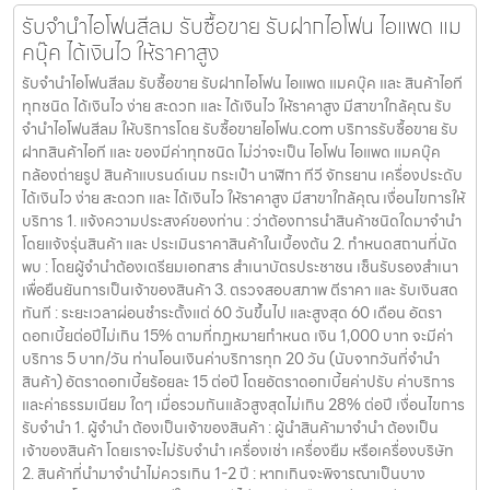
รับจำนำไอโฟนสีลม รับซื้อขาย รับฝากไอโฟน ไอแพด แม
คบุ๊ค ได้เงินไว ให้ราคาสูง
รับจำนำไอโฟนสีลม รับซื้อขาย รับฝากไอโฟน ไอแพด แมคบุ๊ค และ สินค้าไอที
ทุกชนิด ได้เงินไว ง่าย สะดวก และ ได้เงินไว ให้ราคาสูง มีสาขาใกล้คุณ รับ
จำนำไอโฟนสีลม ให้บริการโดย รับซื้อขายไอโฟน.com บริการรับซื้อขาย รับ
ฝากสินค้าไอที และ ของมีค่าทุกชนิด ไม่ว่าจะเป็น ไอโฟน ไอแพด แมคบุ๊ค
กล้องถ่ายรูป สินค้าแบรนด์เนม กระเป๋า นาฬิกา ทีวี จักรยาน เครื่องประดับ
ได้เงินไว ง่าย สะดวก และ ได้เงินไว ให้ราคาสูง มีสาขาใกล้คุณ เงื่อนไขการให้
บริการ 1. แจ้งความประสงค์ของท่าน : ว่าต้องการนำสินค้าชนิดใดมาจำนำ
โดยแจ้งรุ่นสินค้า และ ประเมินราคาสินค้าในเบื้องต้น 2. กำหนดสถานที่นัด
พบ : โดยผู้จำนำต้องเตรียมเอกสาร สำเนาบัตรประชาชน เซ็นรับรองสำเนา
เพื่อยืนยันการเป็นเจ้าของสินค้า 3. ตรวจสอบสภาพ ตีราคา และ รับเงินสด
ทันที : ระยะเวลาผ่อนชำระตั้งแต่ 60 วันขึ้นไป และสูงสุด 60 เดือน อัตรา
ดอกเบี้ยต่อปีไม่เกิน 15% ตามที่กฏหมายกำหนด เงิน 1,000 บาท จะมีค่า
บริการ 5 บาท/วัน ท่านโอนเงินค่าบริการทุก 20 วัน (นับจากวันที่จำนำ
สินค้า) อัตราดอกเบี้ยร้อยละ 15 ต่อปี โดยอัตราดอกเบี้ยค่าปรับ ค่าบริการ
และค่าธรรมเนียม ใดๆ เมื่อรวมกันแล้วสูงสุดไม่เกิน 28% ต่อปี เงื่อนไขการ
รับจำนำ 1. ผู้จำนำ ต้องเป็นเจ้าของสินค้า : ผู้นำสินค้ามาจำนำ ต้องเป็น
เจ้าของสินค้า โดยเราจะไม่รับจำนำ เครื่องเช่า เครื่องยืม หรือเครื่องบริษัท
2. สินค้าที่นำมาจำนำไม่ควรเกิน 1-2 ปี : หากเกินจะพิจารณาเป็นบาง