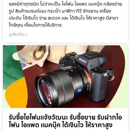
ของมีค่าทุกชนิด ไม่ว่าจะเป็น ไอโฟน ไอแพด แมคบุ๊ค กล้องถ่าย
รูป สินค้าแบรนด์เนม กระเป๋า นาฬิกา ทีวี จักรยาน เครื่อง
ประดับ ได้เงินไว ง่าย สะดวก และ ได้เงินไว ให้ราคาสูง มีสาขา
ใกล้คุณ เงื่อนไขการให้บริการ
ดูเพิ่มเติม »
รับซื้อไอโฟนแจ้งวัฒนะ รับซื้อขาย รับฝากไอ
โฟน ไอแพด แมคบุ๊ค ได้เงินไว ให้ราคาสูง