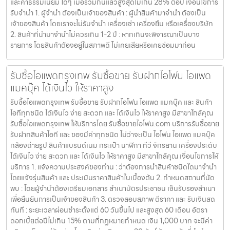
และค่าธรรมเนียม ใดๆ เมื่อรวมกันแล้วสูงสุดไม่เกิน 28% ต่อปี เงื่อนไขการ
รับจำนำ 1. ผู้จำนำ ต้องเป็นเจ้าของสินค้า : ผู้นำสินค้ามาจำนำ ต้องเป็น
เจ้าของสินค้า โดยเราจะไม่รับจำนำ เครื่องเช่า เครื่องยืม หรือเครื่องบริษัท
2. สินค้าที่นำมาจำนำไม่ควรเกิน 1-2 ปี : หากเกินจะพิจารณาเป็นบาง
รายการ โดยสินค้าต้องอยู่ในสภาพดี ไม่เคยเสียหรือเคยซ่อมมาก่อน
รับซื้อไอแพดกรุงเทพ รับซื้อขาย รับฝากไอโฟน ไอแพด
แมคบุ๊ค ได้เงินไว ให้ราคาสูง
รับซื้อไอแพดกรุงเทพ รับซื้อขาย รับฝากไอโฟน ไอแพด แมคบุ๊ค และ สินค้า
ไอทีทุกชนิด ได้เงินไว ง่าย สะดวก และ ได้เงินไว ให้ราคาสูง มีสาขาใกล้คุณ
รับซื้อไอแพดกรุงเทพ ให้บริการโดย รับซื้อขายไอโฟน.com บริการรับซื้อขาย
รับฝากสินค้าไอที และ ของมีค่าทุกชนิด ไม่ว่าจะเป็น ไอโฟน ไอแพด แมคบุ๊ค
กล้องถ่ายรูป สินค้าแบรนด์เนม กระเป๋า นาฬิกา ทีวี จักรยาน เครื่องประดับ
ได้เงินไว ง่าย สะดวก และ ได้เงินไว ให้ราคาสูง มีสาขาใกล้คุณ เงื่อนไขการให้
บริการ 1. แจ้งความประสงค์ของท่าน : ว่าต้องการนำสินค้าชนิดใดมาจำนำ
โดยแจ้งรุ่นสินค้า และ ประเมินราคาสินค้าในเบื้องต้น 2. กำหนดสถานที่นัด
พบ : โดยผู้จำนำต้องเตรียมเอกสาร สำเนาบัตรประชาชน เซ็นรับรองสำเนา
เพื่อยืนยันการเป็นเจ้าของสินค้า 3. ตรวจสอบสภาพ ตีราคา และ รับเงินสด
ทันที : ระยะเวลาผ่อนชำระตั้งแต่ 60 วันขึ้นไป และสูงสุด 60 เดือน อัตรา
ดอกเบี้ยต่อปีไม่เกิน 15% ตามที่กฏหมายกำหนด เงิน 1,000 บาท จะมีค่า