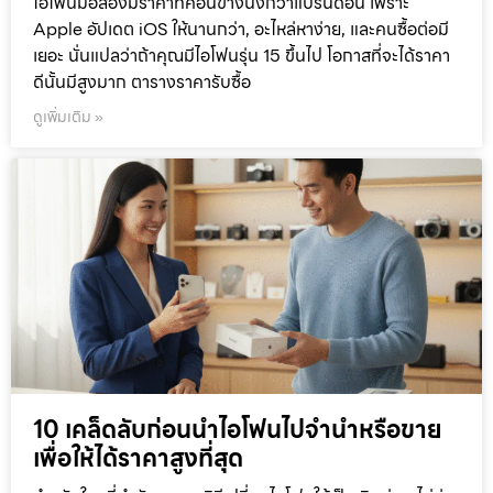
ไอโฟนมือสองมีราคาที่ค่อนข้างนิ่งกว่าแบรนด์อื่น เพราะ
Apple อัปเดต iOS ให้นานกว่า, อะไหล่หาง่าย, และคนซื้อต่อมี
เยอะ นั่นแปลว่าถ้าคุณมีไอโฟนรุ่น 15 ขึ้นไป โอกาสที่จะได้ราคา
ดีนั้นมีสูงมาก ตารางราคารับซื้อ
ดูเพิ่มเติม »
10 เคล็ดลับก่อนนำไอโฟนไปจำนำหรือขาย
เพื่อให้ได้ราคาสูงที่สุด