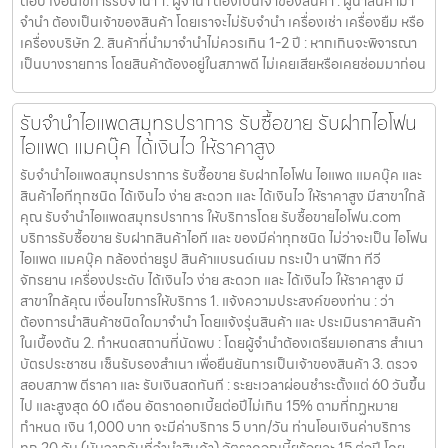
ต่อปี เงื่อนไขการรับจำนำ 1. ผู้จำนำ ต้องเป็นเจ้าของสินค้า : ผู้นำสินค้ามา
จำนำ ต้องเป็นเจ้าของสินค้า โดยเราจะไม่รับจำนำ เครื่องเช่า เครื่องยืม หรือ
เครื่องบริษัท 2. สินค้าที่นำมาจำนำไม่ควรเกิน 1-2 ปี : หากเกินจะพิจารณา
เป็นบางรายการ โดยสินค้าต้องอยู่ในสภาพดี ไม่เคยเสียหรือเคยซ่อมมาก่อน
รับจำนำไอแพดสมุทรปราการ รับซื้อขาย รับฝากไอโฟน
ไอแพด แมคบุ๊ค ได้เงินไว ให้ราคาสูง
รับจำนำไอแพดสมุทรปราการ รับซื้อขาย รับฝากไอโฟน ไอแพด แมคบุ๊ค และ
สินค้าไอทีทุกชนิด ได้เงินไว ง่าย สะดวก และ ได้เงินไว ให้ราคาสูง มีสาขาใกล้
คุณ รับจำนำไอแพดสมุทรปราการ ให้บริการโดย รับซื้อขายไอโฟน.com
บริการรับซื้อขาย รับฝากสินค้าไอที และ ของมีค่าทุกชนิด ไม่ว่าจะเป็น ไอโฟน
ไอแพด แมคบุ๊ค กล้องถ่ายรูป สินค้าแบรนด์เนม กระเป๋า นาฬิกา ทีวี
จักรยาน เครื่องประดับ ได้เงินไว ง่าย สะดวก และ ได้เงินไว ให้ราคาสูง มี
สาขาใกล้คุณ เงื่อนไขการให้บริการ 1. แจ้งความประสงค์ของท่าน : ว่า
ต้องการนำสินค้าชนิดใดมาจำนำ โดยแจ้งรุ่นสินค้า และ ประเมินราคาสินค้า
ในเบื้องต้น 2. กำหนดสถานที่นัดพบ : โดยผู้จำนำต้องเตรียมเอกสาร สำเนา
บัตรประชาชน เซ็นรับรองสำเนา เพื่อยืนยันการเป็นเจ้าของสินค้า 3. ตรวจ
สอบสภาพ ตีราคา และ รับเงินสดทันที : ระยะเวลาผ่อนชำระตั้งแต่ 60 วันขึ้น
ไป และสูงสุด 60 เดือน อัตราดอกเบี้ยต่อปีไม่เกิน 15% ตามที่กฏหมาย
กำหนด เงิน 1,000 บาท จะมีค่าบริการ 5 บาท/วัน ท่านโอนเงินค่าบริการ