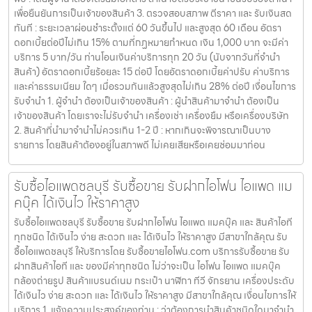
เพื่อยืนยันการเป็นเจ้าของสินค้า 3. ตรวจสอบสภาพ ตีราคา และ รับเงินสด
ทันที : ระยะเวลาผ่อนชำระตั้งแต่ 60 วันขึ้นไป และสูงสุด 60 เดือน อัตรา
ดอกเบี้ยต่อปีไม่เกิน 15% ตามที่กฏหมายกำหนด เงิน 1,000 บาท จะมีค่า
บริการ 5 บาท/วัน ท่านโอนเงินค่าบริการทุก 20 วัน (นับจากวันที่จำนำ
สินค้า) อัตราดอกเบี้ยร้อยละ 15 ต่อปี โดยอัตราดอกเบี้ยค่าปรับ ค่าบริการ
และค่าธรรมเนียม ใดๆ เมื่อรวมกันแล้วสูงสุดไม่เกิน 28% ต่อปี เงื่อนไขการ
รับจำนำ 1. ผู้จำนำ ต้องเป็นเจ้าของสินค้า : ผู้นำสินค้ามาจำนำ ต้องเป็น
เจ้าของสินค้า โดยเราจะไม่รับจำนำ เครื่องเช่า เครื่องยืม หรือเครื่องบริษัท
2. สินค้าที่นำมาจำนำไม่ควรเกิน 1-2 ปี : หากเกินจะพิจารณาเป็นบาง
รายการ โดยสินค้าต้องอยู่ในสภาพดี ไม่เคยเสียหรือเคยซ่อมมาก่อน
รับซื้อไอแพดชลบุรี รับซื้อขาย รับฝากไอโฟน ไอแพด แม
คบุ๊ค ได้เงินไว ให้ราคาสูง
รับซื้อไอแพดชลบุรี รับซื้อขาย รับฝากไอโฟน ไอแพด แมคบุ๊ค และ สินค้าไอที
ทุกชนิด ได้เงินไว ง่าย สะดวก และ ได้เงินไว ให้ราคาสูง มีสาขาใกล้คุณ รับ
ซื้อไอแพดชลบุรี ให้บริการโดย รับซื้อขายไอโฟน.com บริการรับซื้อขาย รับ
ฝากสินค้าไอที และ ของมีค่าทุกชนิด ไม่ว่าจะเป็น ไอโฟน ไอแพด แมคบุ๊ค
กล้องถ่ายรูป สินค้าแบรนด์เนม กระเป๋า นาฬิกา ทีวี จักรยาน เครื่องประดับ
ได้เงินไว ง่าย สะดวก และ ได้เงินไว ให้ราคาสูง มีสาขาใกล้คุณ เงื่อนไขการให้
บริการ 1. แจ้งความประสงค์ของท่าน : ว่าต้องการนำสินค้าชนิดใดมาจำนำ