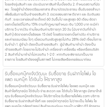
โดยแจ้งรุ่นสินค้า และ ประเมินราคาสินค้าในเบื้องต้น 2. กำหนดสถานที่นัด
พบ : โดยผู้จำนำต้องเตรียมเอกสาร สำเนาบัตรประชาชน เซ็นรับรองสำเนา
เพื่อยืนยันการเป็นเจ้าของสินค้า 3. ตรวจสอบสภาพ ตีราคา และ รับเงินสด
ทันที : ระยะเวลาผ่อนชำระตั้งแต่ 60 วันขึ้นไป และสูงสุด 60 เดือน อัตรา
ดอกเบี้ยต่อปีไม่เกิน 15% ตามที่กฏหมายกำหนด เงิน 1,000 บาท จะมีค่า
บริการ 5 บาท/วัน ท่านโอนเงินค่าบริการทุก 20 วัน (นับจากวันที่จำนำ
สินค้า) อัตราดอกเบี้ยร้อยละ 15 ต่อปี โดยอัตราดอกเบี้ยค่าปรับ ค่าบริการ
และค่าธรรมเนียม ใดๆ เมื่อรวมกันแล้วสูงสุดไม่เกิน 28% ต่อปี เงื่อนไขการ
รับจำนำ 1. ผู้จำนำ ต้องเป็นเจ้าของสินค้า : ผู้นำสินค้ามาจำนำ ต้องเป็น
เจ้าของสินค้า โดยเราจะไม่รับจำนำ เครื่องเช่า เครื่องยืม หรือเครื่องบริษัท
2. สินค้าที่นำมาจำนำไม่ควรเกิน 1-2 ปี : หากเกินจะพิจารณาเป็นบาง
รายการ โดยสินค้าต้องอยู่ในสภาพดี ไม่เคยเสียหรือเคยซ่อมมาก่อน
รับซื้อแมคบุ๊คแจ้งวัฒนะ รับซื้อขาย รับฝากไอโฟน ไอ
แพด แมคบุ๊ค ได้เงินไว ให้ราคาสูง
รับซื้อแมคบุ๊คแจ้งวัฒนะ รับซื้อขาย รับฝากไอโฟน ไอแพด แมคบุ๊ค และ
สินค้าไอทีทุกชนิด ได้เงินไว ง่าย สะดวก และ ได้เงินไว ให้ราคาสูง มีสาขาใกล้
คุณ รับซื้อแมคบุ๊คแจ้งวัฒนะ ให้บริการโดย รับซื้อขายไอโฟน.com บริการ
รับซื้อขาย รับฝากสินค้าไอที และ ของมีค่าทุกชนิด ไม่ว่าจะเป็น ไอโฟน ไอ
แพด แมคบุ๊ค กล้องถ่ายรูป สินค้าแบรนด์เนม กระเป๋า นาฬิกา ทีวี จักรยาน