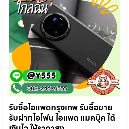
รับซื้อไอแพดกรุงเทพ รับซื้อขาย
รับฝากไอโฟน ไอแพด แมคบุ๊ค ได้
เงินไว ให้ราคาสูง