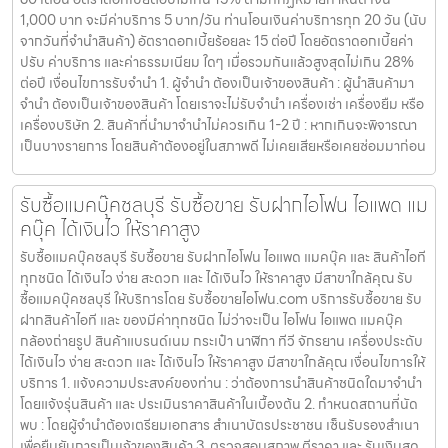
1,000 บาท จะมีค่าบริการ 5 บาท/วัน ท่านโอนเงินค่าบริการทุก 20 วัน (นับ
จากวันที่จำนำสินค้า) อัตราดอกเบี้ยร้อยละ 15 ต่อปี โดยอัตราดอกเบี้ยค่า
ปรับ ค่าบริการ และค่าธรรมเนียม ใดๆ เมื่อรวมกันแล้วสูงสุดไม่เกิน 28%
ต่อปี เงื่อนไขการรับจำนำ 1. ผู้จำนำ ต้องเป็นเจ้าของสินค้า : ผู้นำสินค้ามา
จำนำ ต้องเป็นเจ้าของสินค้า โดยเราจะไม่รับจำนำ เครื่องเช่า เครื่องยืม หรือ
เครื่องบริษัท 2. สินค้าที่นำมาจำนำไม่ควรเกิน 1-2 ปี : หากเกินจะพิจารณา
เป็นบางรายการ โดยสินค้าต้องอยู่ในสภาพดี ไม่เคยเสียหรือเคยซ่อมมาก่อน
รับซื้อแมคบุ๊คชลบุรี รับซื้อขาย รับฝากไอโฟน ไอแพด แม
คบุ๊ค ได้เงินไว ให้ราคาสูง
รับซื้อแมคบุ๊คชลบุรี รับซื้อขาย รับฝากไอโฟน ไอแพด แมคบุ๊ค และ สินค้าไอที
ทุกชนิด ได้เงินไว ง่าย สะดวก และ ได้เงินไว ให้ราคาสูง มีสาขาใกล้คุณ รับ
ซื้อแมคบุ๊คชลบุรี ให้บริการโดย รับซื้อขายไอโฟน.com บริการรับซื้อขาย รับ
ฝากสินค้าไอที และ ของมีค่าทุกชนิด ไม่ว่าจะเป็น ไอโฟน ไอแพด แมคบุ๊ค
กล้องถ่ายรูป สินค้าแบรนด์เนม กระเป๋า นาฬิกา ทีวี จักรยาน เครื่องประดับ
ได้เงินไว ง่าย สะดวก และ ได้เงินไว ให้ราคาสูง มีสาขาใกล้คุณ เงื่อนไขการให้
บริการ 1. แจ้งความประสงค์ของท่าน : ว่าต้องการนำสินค้าชนิดใดมาจำนำ
โดยแจ้งรุ่นสินค้า และ ประเมินราคาสินค้าในเบื้องต้น 2. กำหนดสถานที่นัด
พบ : โดยผู้จำนำต้องเตรียมเอกสาร สำเนาบัตรประชาชน เซ็นรับรองสำเนา
เพื่อยืนยันการเป็นเจ้าของสินค้า 3. ตรวจสอบสภาพ ตีราคา และ รับเงินสด