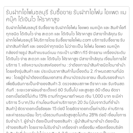
รับฝากไอโฟนชลบุรี รับซื้อขาย รับฝากไอโฟน ไอแพด แม
คบุ๊ค ได้เงินไว ให้ราคาสูง
รับฝากไอโฟนชลบุรี รับซื้อขาย รับฝากไอโฟน ไอแพด แมคบุ๊ค และ สินค้าไอที
ทุกชนิด ได้เงินไว ง่าย สะดวก และ ได้เงินไว ให้ราคาสูง มีสาขาใกล้คุณ รับ
ฝากไอโฟนชลบุรี ให้บริการโดย รับซื้อขายไอโฟน.com บริการรับซื้อขาย รับ
ฝากสินค้าไอที และ ของมีค่าทุกชนิด ไม่ว่าจะเป็น ไอโฟน ไอแพด แมคบุ๊ค
กล้องถ่ายรูป สินค้าแบรนด์เนม กระเป๋า นาฬิกา ทีวี จักรยาน เครื่องประดับ
ได้เงินไว ง่าย สะดวก และ ได้เงินไว ให้ราคาสูง มีสาขาใกล้คุณ เงื่อนไขการให้
บริการ 1. แจ้งความประสงค์ของท่าน : ว่าต้องการนำสินค้าชนิดใดมาจำนำ
โดยแจ้งรุ่นสินค้า และ ประเมินราคาสินค้าในเบื้องต้น 2. กำหนดสถานที่นัด
พบ : โดยผู้จำนำต้องเตรียมเอกสาร สำเนาบัตรประชาชน เซ็นรับรองสำเนา
เพื่อยืนยันการเป็นเจ้าของสินค้า 3. ตรวจสอบสภาพ ตีราคา และ รับเงินสด
ทันที : ระยะเวลาผ่อนชำระตั้งแต่ 60 วันขึ้นไป และสูงสุด 60 เดือน อัตรา
ดอกเบี้ยต่อปีไม่เกิน 15% ตามที่กฏหมายกำหนด เงิน 1,000 บาท จะมีค่า
บริการ 5 บาท/วัน ท่านโอนเงินค่าบริการทุก 20 วัน (นับจากวันที่จำนำ
สินค้า) อัตราดอกเบี้ยร้อยละ 15 ต่อปี โดยอัตราดอกเบี้ยค่าปรับ ค่าบริการ
และค่าธรรมเนียม ใดๆ เมื่อรวมกันแล้วสูงสุดไม่เกิน 28% ต่อปี เงื่อนไขการ
รับจำนำ 1. ผู้จำนำ ต้องเป็นเจ้าของสินค้า : ผู้นำสินค้ามาจำนำ ต้องเป็น
เจ้าของสินค้า โดยเราจะไม่รับจำนำ เครื่องเช่า เครื่องยืม หรือเครื่องบริษัท