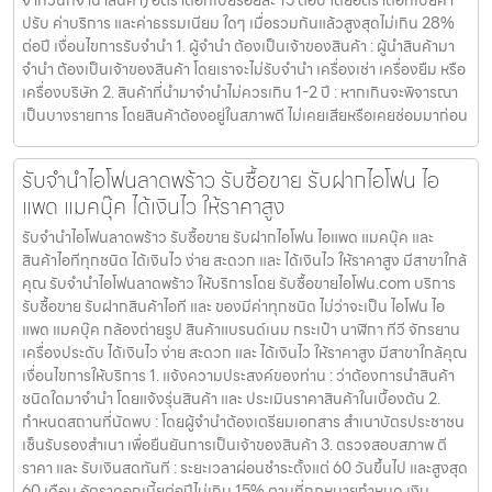
จากวันที่จำนำสินค้า) อัตราดอกเบี้ยร้อยละ 15 ต่อปี โดยอัตราดอกเบี้ยค่า
ปรับ ค่าบริการ และค่าธรรมเนียม ใดๆ เมื่อรวมกันแล้วสูงสุดไม่เกิน 28%
ต่อปี เงื่อนไขการรับจำนำ 1. ผู้จำนำ ต้องเป็นเจ้าของสินค้า : ผู้นำสินค้ามา
จำนำ ต้องเป็นเจ้าของสินค้า โดยเราจะไม่รับจำนำ เครื่องเช่า เครื่องยืม หรือ
เครื่องบริษัท 2. สินค้าที่นำมาจำนำไม่ควรเกิน 1-2 ปี : หากเกินจะพิจารณา
เป็นบางรายการ โดยสินค้าต้องอยู่ในสภาพดี ไม่เคยเสียหรือเคยซ่อมมาก่อน
รับจำนำไอโฟนลาดพร้าว รับซื้อขาย รับฝากไอโฟน ไอ
แพด แมคบุ๊ค ได้เงินไว ให้ราคาสูง
รับจำนำไอโฟนลาดพร้าว รับซื้อขาย รับฝากไอโฟน ไอแพด แมคบุ๊ค และ
สินค้าไอทีทุกชนิด ได้เงินไว ง่าย สะดวก และ ได้เงินไว ให้ราคาสูง มีสาขาใกล้
คุณ รับจำนำไอโฟนลาดพร้าว ให้บริการโดย รับซื้อขายไอโฟน.com บริการ
รับซื้อขาย รับฝากสินค้าไอที และ ของมีค่าทุกชนิด ไม่ว่าจะเป็น ไอโฟน ไอ
แพด แมคบุ๊ค กล้องถ่ายรูป สินค้าแบรนด์เนม กระเป๋า นาฬิกา ทีวี จักรยาน
เครื่องประดับ ได้เงินไว ง่าย สะดวก และ ได้เงินไว ให้ราคาสูง มีสาขาใกล้คุณ
เงื่อนไขการให้บริการ 1. แจ้งความประสงค์ของท่าน : ว่าต้องการนำสินค้า
ชนิดใดมาจำนำ โดยแจ้งรุ่นสินค้า และ ประเมินราคาสินค้าในเบื้องต้น 2.
กำหนดสถานที่นัดพบ : โดยผู้จำนำต้องเตรียมเอกสาร สำเนาบัตรประชาชน
เซ็นรับรองสำเนา เพื่อยืนยันการเป็นเจ้าของสินค้า 3. ตรวจสอบสภาพ ตี
ราคา และ รับเงินสดทันที : ระยะเวลาผ่อนชำระตั้งแต่ 60 วันขึ้นไป และสูงสุด
60 เดือน อัตราดอกเบี้ยต่อปีไม่เกิน 15% ตามที่กฏหมายกำหนด เงิน