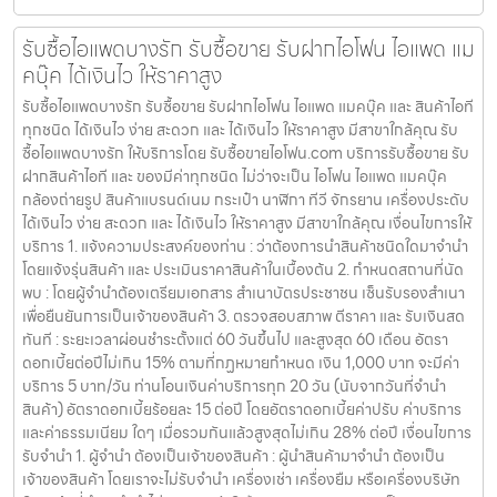
รับซื้อไอแพดบางรัก รับซื้อขาย รับฝากไอโฟน ไอแพด แม
คบุ๊ค ได้เงินไว ให้ราคาสูง
รับซื้อไอแพดบางรัก รับซื้อขาย รับฝากไอโฟน ไอแพด แมคบุ๊ค และ สินค้าไอที
ทุกชนิด ได้เงินไว ง่าย สะดวก และ ได้เงินไว ให้ราคาสูง มีสาขาใกล้คุณ รับ
ซื้อไอแพดบางรัก ให้บริการโดย รับซื้อขายไอโฟน.com บริการรับซื้อขาย รับ
ฝากสินค้าไอที และ ของมีค่าทุกชนิด ไม่ว่าจะเป็น ไอโฟน ไอแพด แมคบุ๊ค
กล้องถ่ายรูป สินค้าแบรนด์เนม กระเป๋า นาฬิกา ทีวี จักรยาน เครื่องประดับ
ได้เงินไว ง่าย สะดวก และ ได้เงินไว ให้ราคาสูง มีสาขาใกล้คุณ เงื่อนไขการให้
บริการ 1. แจ้งความประสงค์ของท่าน : ว่าต้องการนำสินค้าชนิดใดมาจำนำ
โดยแจ้งรุ่นสินค้า และ ประเมินราคาสินค้าในเบื้องต้น 2. กำหนดสถานที่นัด
พบ : โดยผู้จำนำต้องเตรียมเอกสาร สำเนาบัตรประชาชน เซ็นรับรองสำเนา
เพื่อยืนยันการเป็นเจ้าของสินค้า 3. ตรวจสอบสภาพ ตีราคา และ รับเงินสด
ทันที : ระยะเวลาผ่อนชำระตั้งแต่ 60 วันขึ้นไป และสูงสุด 60 เดือน อัตรา
ดอกเบี้ยต่อปีไม่เกิน 15% ตามที่กฏหมายกำหนด เงิน 1,000 บาท จะมีค่า
บริการ 5 บาท/วัน ท่านโอนเงินค่าบริการทุก 20 วัน (นับจากวันที่จำนำ
สินค้า) อัตราดอกเบี้ยร้อยละ 15 ต่อปี โดยอัตราดอกเบี้ยค่าปรับ ค่าบริการ
และค่าธรรมเนียม ใดๆ เมื่อรวมกันแล้วสูงสุดไม่เกิน 28% ต่อปี เงื่อนไขการ
รับจำนำ 1. ผู้จำนำ ต้องเป็นเจ้าของสินค้า : ผู้นำสินค้ามาจำนำ ต้องเป็น
เจ้าของสินค้า โดยเราจะไม่รับจำนำ เครื่องเช่า เครื่องยืม หรือเครื่องบริษัท