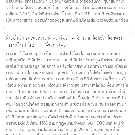
ต่อปี เงื่อนไขการรับจำนำ 1. ผู้จำนำ ต้องเป็นเจ้าของสินค้า : ผู้นำสินค้ามา
จำนำ ต้องเป็นเจ้าของสินค้า โดยเราจะไม่รับจำนำ เครื่องเช่า เครื่องยืม หรือ
เครื่องบริษัท 2. สินค้าที่นำมาจำนำไม่ควรเกิน 1-2 ปี : หากเกินจะพิจารณา
เป็นบางรายการ โดยสินค้าต้องอยู่ในสภาพดี ไม่เคยเสียหรือเคยซ่อมมาก่อน
รับจำนำไอโฟนชลบุรี รับซื้อขาย รับฝากไอโฟน ไอแพด
แมคบุ๊ค ได้เงินไว ให้ราคาสูง
รับจำนำไอโฟนชลบุรี รับซื้อขาย รับฝากไอโฟน ไอแพด แมคบุ๊ค และ สินค้า
ไอทีทุกชนิด ได้เงินไว ง่าย สะดวก และ ได้เงินไว ให้ราคาสูง มีสาขาใกล้คุณ
รับจำนำไอโฟนชลบุรี ให้บริการโดย รับซื้อขายไอโฟน.com บริการรับซื้อขาย
รับฝากสินค้าไอที และ ของมีค่าทุกชนิด ไม่ว่าจะเป็น ไอโฟน ไอแพด แมคบุ๊ค
กล้องถ่ายรูป สินค้าแบรนด์เนม กระเป๋า นาฬิกา ทีวี จักรยาน เครื่องประดับ
ได้เงินไว ง่าย สะดวก และ ได้เงินไว ให้ราคาสูง มีสาขาใกล้คุณ เงื่อนไขการให้
บริการ 1. แจ้งความประสงค์ของท่าน : ว่าต้องการนำสินค้าชนิดใดมาจำนำ
โดยแจ้งรุ่นสินค้า และ ประเมินราคาสินค้าในเบื้องต้น 2. กำหนดสถานที่นัด
พบ : โดยผู้จำนำต้องเตรียมเอกสาร สำเนาบัตรประชาชน เซ็นรับรองสำเนา
เพื่อยืนยันการเป็นเจ้าของสินค้า 3. ตรวจสอบสภาพ ตีราคา และ รับเงินสด
ทันที : ระยะเวลาผ่อนชำระตั้งแต่ 60 วันขึ้นไป และสูงสุด 60 เดือน อัตรา
ดอกเบี้ยต่อปีไม่เกิน 15% ตามที่กฏหมายกำหนด เงิน 1,000 บาท จะมีค่า
บริการ 5 บาท/วัน ท่านโอนเงินค่าบริการทุก 20 วัน (นับจากวันที่จำนำ