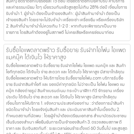
สินค้า) อัตราดอกเบี้ยร้อยละ 15 ต่อปี โดยอัตราดอกเบี้ยค่าปรับ ค่าบริการ
และค่าธรรมเนียม ใดๆ เมื่อรวมกันแล้วสูงสุดไม่เกิน 28% ต่อปี เงื่อนไขการ
รับจำนำ 1. ผู้จำนำ ต้องเป็นเจ้าของสินค้า : ผู้นำสินค้ามาจำนำ ต้องเป็น
เจ้าของสินค้า โดยเราจะไม่รับจำนำ เครื่องเช่า เครื่องยืม หรือเครื่องบริษัท
2. สินค้าที่นำมาจำนำไม่ควรเกิน 1-2 ปี : หากเกินจะพิจารณาเป็นบาง
รายการ โดยสินค้าต้องอยู่ในสภาพดี ไม่เคยเสียหรือเคยซ่อมมาก่อน
รับซื้อไอแพดลาดพร้าว รับซื้อขาย รับฝากไอโฟน ไอแพด
แมคบุ๊ค ได้เงินไว ให้ราคาสูง
รับซื้อไอแพดลาดพร้าว รับซื้อขาย รับฝากไอโฟน ไอแพด แมคบุ๊ค และ สินค้า
ไอทีทุกชนิด ได้เงินไว ง่าย สะดวก และ ได้เงินไว ให้ราคาสูง มีสาขาใกล้คุณ
รับซื้อไอแพดลาดพร้าว ให้บริการโดย รับซื้อขายไอโฟน.com บริการรับซื้อ
ขาย รับฝากสินค้าไอที และ ของมีค่าทุกชนิด ไม่ว่าจะเป็น ไอโฟน ไอแพด แม
คบุ๊ค กล้องถ่ายรูป สินค้าแบรนด์เนม กระเป๋า นาฬิกา ทีวี จักรยาน เครื่อง
ประดับ ได้เงินไว ง่าย สะดวก และ ได้เงินไว ให้ราคาสูง มีสาขาใกล้คุณ
เงื่อนไขการให้บริการ 1. แจ้งความประสงค์ของท่าน : ว่าต้องการนำสินค้า
ชนิดใดมาจำนำ โดยแจ้งรุ่นสินค้า และ ประเมินราคาสินค้าในเบื้องต้น 2.
กำหนดสถานที่นัดพบ : โดยผู้จำนำต้องเตรียมเอกสาร สำเนาบัตรประชาชน
เซ็นรับรองสำเนา เพื่อยืนยันการเป็นเจ้าของสินค้า 3. ตรวจสอบสภาพ ตี
ราคา และ รับเงินสดทันที : ระยะเวลาผ่อนชำระตั้งแต่ 60 วันขึ้นไป และสูงสุด