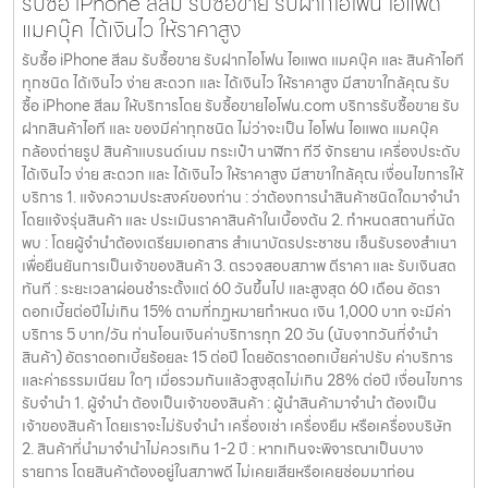
รับซื้อ iPhone สีลม รับซื้อขาย รับฝากไอโฟน ไอแพด
แมคบุ๊ค ได้เงินไว ให้ราคาสูง
รับซื้อ iPhone สีลม รับซื้อขาย รับฝากไอโฟน ไอแพด แมคบุ๊ค และ สินค้าไอที
ทุกชนิด ได้เงินไว ง่าย สะดวก และ ได้เงินไว ให้ราคาสูง มีสาขาใกล้คุณ รับ
ซื้อ iPhone สีลม ให้บริการโดย รับซื้อขายไอโฟน.com บริการรับซื้อขาย รับ
ฝากสินค้าไอที และ ของมีค่าทุกชนิด ไม่ว่าจะเป็น ไอโฟน ไอแพด แมคบุ๊ค
กล้องถ่ายรูป สินค้าแบรนด์เนม กระเป๋า นาฬิกา ทีวี จักรยาน เครื่องประดับ
ได้เงินไว ง่าย สะดวก และ ได้เงินไว ให้ราคาสูง มีสาขาใกล้คุณ เงื่อนไขการให้
บริการ 1. แจ้งความประสงค์ของท่าน : ว่าต้องการนำสินค้าชนิดใดมาจำนำ
โดยแจ้งรุ่นสินค้า และ ประเมินราคาสินค้าในเบื้องต้น 2. กำหนดสถานที่นัด
พบ : โดยผู้จำนำต้องเตรียมเอกสาร สำเนาบัตรประชาชน เซ็นรับรองสำเนา
เพื่อยืนยันการเป็นเจ้าของสินค้า 3. ตรวจสอบสภาพ ตีราคา และ รับเงินสด
ทันที : ระยะเวลาผ่อนชำระตั้งแต่ 60 วันขึ้นไป และสูงสุด 60 เดือน อัตรา
ดอกเบี้ยต่อปีไม่เกิน 15% ตามที่กฏหมายกำหนด เงิน 1,000 บาท จะมีค่า
บริการ 5 บาท/วัน ท่านโอนเงินค่าบริการทุก 20 วัน (นับจากวันที่จำนำ
สินค้า) อัตราดอกเบี้ยร้อยละ 15 ต่อปี โดยอัตราดอกเบี้ยค่าปรับ ค่าบริการ
และค่าธรรมเนียม ใดๆ เมื่อรวมกันแล้วสูงสุดไม่เกิน 28% ต่อปี เงื่อนไขการ
รับจำนำ 1. ผู้จำนำ ต้องเป็นเจ้าของสินค้า : ผู้นำสินค้ามาจำนำ ต้องเป็น
เจ้าของสินค้า โดยเราจะไม่รับจำนำ เครื่องเช่า เครื่องยืม หรือเครื่องบริษัท
2. สินค้าที่นำมาจำนำไม่ควรเกิน 1-2 ปี : หากเกินจะพิจารณาเป็นบาง
รายการ โดยสินค้าต้องอยู่ในสภาพดี ไม่เคยเสียหรือเคยซ่อมมาก่อน