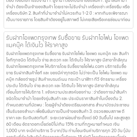
ต่อปี เงื่อนไขการรับจำนำ 1. ผู้จำนำ ต้องเป็นเจ้าของสินค้า : ผู้นำสินค้ามา
จำนำ ต้องเป็นเจ้าของสินค้า โดยเราจะไม่รับจำนำ เครื่องเช่า เครื่องยืม หรือ
เครื่องบริษัท 2. สินค้าที่นำมาจำนำไม่ควรเกิน 1-2 ปี : หากเกินจะพิจารณา
เป็นบางรายการ โดยสินค้าต้องอยู่ในสภาพดี ไม่เคยเสียหรือเคยซ่อมมาก่อน
รับฝากไอแพดกรุงเทพ รับซื้อขาย รับฝากไอโฟน ไอแพด
แมคบุ๊ค ได้เงินไว ให้ราคาสูง
รับฝากไอแพดกรุงเทพ รับซื้อขาย รับฝากไอโฟน ไอแพด แมคบุ๊ค และ สินค้า
ไอทีทุกชนิด ได้เงินไว ง่าย สะดวก และ ได้เงินไว ให้ราคาสูง มีสาขาใกล้คุณ
รับฝากไอแพดกรุงเทพ ให้บริการโดย รับซื้อขายไอโฟน.com บริการรับซื้อ
ขาย รับฝากสินค้าไอที และ ของมีค่าทุกชนิด ไม่ว่าจะเป็น ไอโฟน ไอแพด แม
คบุ๊ค กล้องถ่ายรูป สินค้าแบรนด์เนม กระเป๋า นาฬิกา ทีวี จักรยาน เครื่อง
ประดับ ได้เงินไว ง่าย สะดวก และ ได้เงินไว ให้ราคาสูง มีสาขาใกล้คุณ
เงื่อนไขการให้บริการ 1. แจ้งความประสงค์ของท่าน : ว่าต้องการนำสินค้า
ชนิดใดมาจำนำ โดยแจ้งรุ่นสินค้า และ ประเมินราคาสินค้าในเบื้องต้น 2.
กำหนดสถานที่นัดพบ : โดยผู้จำนำต้องเตรียมเอกสาร สำเนาบัตรประชาชน
เซ็นรับรองสำเนา เพื่อยืนยันการเป็นเจ้าของสินค้า 3. ตรวจสอบสภาพ ตี
ราคา และ รับเงินสดทันที : ระยะเวลาผ่อนชำระตั้งแต่ 60 วันขึ้นไป และสูงสุด
60 เดือน อัตราดอกเบี้ยต่อปีไม่เกิน 15% ตามที่กฏหมายกำหนด เงิน
1,000 บาท จะมีค่าบริการ 5 บาท/วัน ท่านโอนเงินค่าบริการทุก 20 วัน (นับ