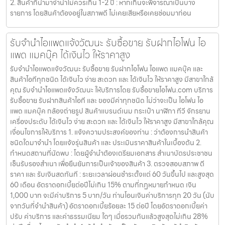
2. สินค้าที่นำมาจำนำไม่ควรเกิน 1-2 ปี : หากเกินจะพิจารณาเป็นบาง
รายการ โดยสินค้าต้องอยู่ในสภาพดี ไม่เคยเสียหรือเคยซ่อมมาก่อน
รับจำนำไอแพดแจ้งวัฒนะ รับซื้อขาย รับฝากไอโฟน ไอ
แพด แมคบุ๊ค ได้เงินไว ให้ราคาสูง
รับจำนำไอแพดแจ้งวัฒนะ รับซื้อขาย รับฝากไอโฟน ไอแพด แมคบุ๊ค และ
สินค้าไอทีทุกชนิด ได้เงินไว ง่าย สะดวก และ ได้เงินไว ให้ราคาสูง มีสาขาใกล้
คุณ รับจำนำไอแพดแจ้งวัฒนะ ให้บริการโดย รับซื้อขายไอโฟน.com บริการ
รับซื้อขาย รับฝากสินค้าไอที และ ของมีค่าทุกชนิด ไม่ว่าจะเป็น ไอโฟน ไอ
แพด แมคบุ๊ค กล้องถ่ายรูป สินค้าแบรนด์เนม กระเป๋า นาฬิกา ทีวี จักรยาน
เครื่องประดับ ได้เงินไว ง่าย สะดวก และ ได้เงินไว ให้ราคาสูง มีสาขาใกล้คุณ
เงื่อนไขการให้บริการ 1. แจ้งความประสงค์ของท่าน : ว่าต้องการนำสินค้า
ชนิดใดมาจำนำ โดยแจ้งรุ่นสินค้า และ ประเมินราคาสินค้าในเบื้องต้น 2.
กำหนดสถานที่นัดพบ : โดยผู้จำนำต้องเตรียมเอกสาร สำเนาบัตรประชาชน
เซ็นรับรองสำเนา เพื่อยืนยันการเป็นเจ้าของสินค้า 3. ตรวจสอบสภาพ ตี
ราคา และ รับเงินสดทันที : ระยะเวลาผ่อนชำระตั้งแต่ 60 วันขึ้นไป และสูงสุด
60 เดือน อัตราดอกเบี้ยต่อปีไม่เกิน 15% ตามที่กฏหมายกำหนด เงิน
1,000 บาท จะมีค่าบริการ 5 บาท/วัน ท่านโอนเงินค่าบริการทุก 20 วัน (นับ
จากวันที่จำนำสินค้า) อัตราดอกเบี้ยร้อยละ 15 ต่อปี โดยอัตราดอกเบี้ยค่า
ปรับ ค่าบริการ และค่าธรรมเนียม ใดๆ เมื่อรวมกันแล้วสูงสุดไม่เกิน 28%