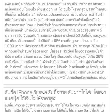
แพด แมคบุ๊ค กล้องถ่ายรูป สินค้าแบรนด์เนม กระเป๋า นาฬิกา ทีวี จักรยาน
เครื่องประดับ ได้เงินไว ง่าย สะดวก และ ได้เงินไว ให้ราคาสูง มีสาขาใกล้คุณ
เงื่อนไขการให้บริการ 1. แจ้งความประสงค์ของท่าน : ว่าต้องการนำสินค้า
ชนิดใดมาจำนำ โดยแจ้งรุ่นสินค้า และ ประเมินราคาสินค้าในเบื้องต้น 2.
กำหนดสถานที่นัดพบ : โดยผู้จำนำต้องเตรียมเอกสาร สำเนาบัตรประชาชน
เซ็นรับรองสำเนา เพื่อยืนยันการเป็นเจ้าของสินค้า 3. ตรวจสอบสภาพ ตี
ราคา และ รับเงินสดทันที : ระยะเวลาผ่อนชำระตั้งแต่ 60 วันขึ้นไป และสูงสุด
60 เดือน อัตราดอกเบี้ยต่อปีไม่เกิน 15% ตามที่กฏหมายกำหนด เงิน
1,000 บาท จะมีค่าบริการ 5 บาท/วัน ท่านโอนเงินค่าบริการทุก 20 วัน (นับ
จากวันที่จำนำสินค้า) อัตราดอกเบี้ยร้อยละ 15 ต่อปี โดยอัตราดอกเบี้ยค่า
ปรับ ค่าบริการ และค่าธรรมเนียม ใดๆ เมื่อรวมกันแล้วสูงสุดไม่เกิน 28%
ต่อปี เงื่อนไขการรับจำนำ 1. ผู้จำนำ ต้องเป็นเจ้าของสินค้า : ผู้นำสินค้ามา
จำนำ ต้องเป็นเจ้าของสินค้า โดยเราจะไม่รับจำนำ เครื่องเช่า เครื่องยืม หรือ
เครื่องบริษัท 2. สินค้าที่นำมาจำนำไม่ควรเกิน 1-2 ปี : หากเกินจะพิจารณา
เป็นบางรายการ โดยสินค้าต้องอยู่ในสภาพดี ไม่เคยเสียหรือเคยซ่อมมาก่อน
รับซื้อ iPhone วัชรพล รับซื้อขาย รับฝากไอโฟน ไอแพด
แมคบุ๊ค ได้เงินไว ให้ราคาสูง
รับซื้อ iPhone วัชรพล รับซื้อขาย รับฝากไอโฟน ไอแพด แมคบุ๊ค และ สินค้า
ไอทีทุกชนิด ได้เงินไว ง่าย สะดวก และ ได้เงินไว ให้ราคาสูง มีสาขาใกล้คุณ