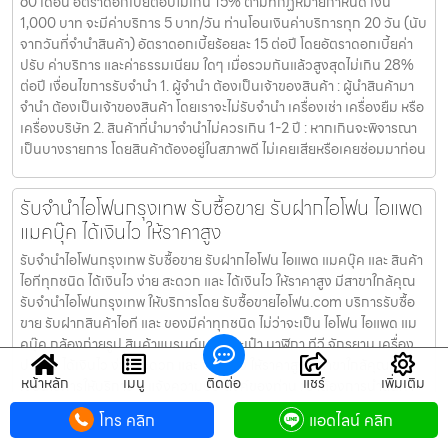
60 เดือน อัตราดอกเบี้ยต่อปีไม่เกิน 15% ตามที่กฏหมายกำหนด เงิน
1,000 บาท จะมีค่าบริการ 5 บาท/วัน ท่านโอนเงินค่าบริการทุก 20 วัน (นับ
จากวันที่จำนำสินค้า) อัตราดอกเบี้ยร้อยละ 15 ต่อปี โดยอัตราดอกเบี้ยค่า
ปรับ ค่าบริการ และค่าธรรมเนียม ใดๆ เมื่อรวมกันแล้วสูงสุดไม่เกิน 28%
ต่อปี เงื่อนไขการรับจำนำ 1. ผู้จำนำ ต้องเป็นเจ้าของสินค้า : ผู้นำสินค้ามา
จำนำ ต้องเป็นเจ้าของสินค้า โดยเราจะไม่รับจำนำ เครื่องเช่า เครื่องยืม หรือ
เครื่องบริษัท 2. สินค้าที่นำมาจำนำไม่ควรเกิน 1-2 ปี : หากเกินจะพิจารณา
เป็นบางรายการ โดยสินค้าต้องอยู่ในสภาพดี ไม่เคยเสียหรือเคยซ่อมมาก่อน
รับจำนำไอโฟนกรุงเทพ รับซื้อขาย รับฝากไอโฟน ไอแพด
แมคบุ๊ค ได้เงินไว ให้ราคาสูง
รับจำนำไอโฟนกรุงเทพ รับซื้อขาย รับฝากไอโฟน ไอแพด แมคบุ๊ค และ สินค้า
ไอทีทุกชนิด ได้เงินไว ง่าย สะดวก และ ได้เงินไว ให้ราคาสูง มีสาขาใกล้คุณ
รับจำนำไอโฟนกรุงเทพ ให้บริการโดย รับซื้อขายไอโฟน.com บริการรับซื้อ
ขาย รับฝากสินค้าไอที และ ของมีค่าทุกชนิด ไม่ว่าจะเป็น ไอโฟน ไอแพด แม
คบุ๊ค กล้องถ่ายรูป สินค้าแบรนด์เนม กระเป๋า นาฬิกา ทีวี จักรยาน เครื่อง
ประดับ ได้เงินไว ง่าย สะดวก และ ได้เงินไว ให้ราคาสูง มีสาขาใกล้คุณ
หน้าหลัก
เมนู
ติดต่อ
แชร์
เพิ่มเติม
เงื่อนไขการให้บริการ 1. แจ้งความประสงค์ของท่าน : ว่าต้องการนำสินค้า
ชนิดใดมาจำนำ โดยแจ้งรุ่นสินค้า และ ประเมินราคาสินค้าในเบื้องต้น 2.
โทร คลิก
แอดไลน์ คลิก
กำหนดสถานที่นัดพบ : โดยผู้จำนำต้องเตรียมเอกสาร สำเนาบัตรประชาชน