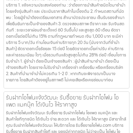
บริการ 1. แจ้งความประสงค์ของท่าน : ว่าต้องการนำสินค้าชนิดใดมาจำนำ
โดยแจ้งรุ่นสินค้า และ ประเมินราคาสินค้าในเบื้องต้น 2. กำหนดสถานที่นัด
พบ : โดยผู้จำนำต้องเตรียมเอกสาร สำเนาบัตรประชาชน เซ็นรับรองสำเนา
เพื่อยืนยันการเป็นเจ้าของสินค้า 3. ตรวจสอบสภาพ ตีราคา และ รับเงินสด
ทันที : ระยะเวลาผ่อนชำระตั้งแต่ 60 วันขึ้นไป และสูงสุด 60 เดือน อัตรา
ดอกเบี้ยต่อปีไม่เกิน 15% ตามที่กฏหมายกำหนด เงิน 1,000 บาท จะมีค่า
บริการ 5 บาท/วัน ท่านโอนเงินค่าบริการทุก 20 วัน (นับจากวันที่จำนำ
สินค้า) อัตราดอกเบี้ยร้อยละ 15 ต่อปี โดยอัตราดอกเบี้ยค่าปรับ ค่าบริการ
และค่าธรรมเนียม ใดๆ เมื่อรวมกันแล้วสูงสุดไม่เกิน 28% ต่อปี เงื่อนไขการ
รับจำนำ 1. ผู้จำนำ ต้องเป็นเจ้าของสินค้า : ผู้นำสินค้ามาจำนำ ต้องเป็น
เจ้าของสินค้า โดยเราจะไม่รับจำนำ เครื่องเช่า เครื่องยืม หรือเครื่องบริษัท
2. สินค้าที่นำมาจำนำไม่ควรเกิน 1-2 ปี : หากเกินจะพิจารณาเป็นบาง
รายการ โดยสินค้าต้องอยู่ในสภาพดี ไม่เคยเสียหรือเคยซ่อมมาก่อน
รับฝากไอโฟนแจ้งวัฒนะ รับซื้อขาย รับฝากไอโฟน ไอ
แพด แมคบุ๊ค ได้เงินไว ให้ราคาสูง
รับฝากไอโฟนแจ้งวัฒนะ รับซื้อขาย รับฝากไอโฟน ไอแพด แมคบุ๊ค และ
สินค้าไอทีทุกชนิด ได้เงินไว ง่าย สะดวก และ ได้เงินไว ให้ราคาสูง มีสาขาใกล้
คุณ รับฝากไอโฟนแจ้งวัฒนะ ให้บริการโดย รับซื้อขายไอโฟน.com บริการ
รับซื้อขาย รับฝากสินค้าไอที และ ของมีค่าทุกชนิด ไม่ว่าจะเป็น ไอโฟน ไอ