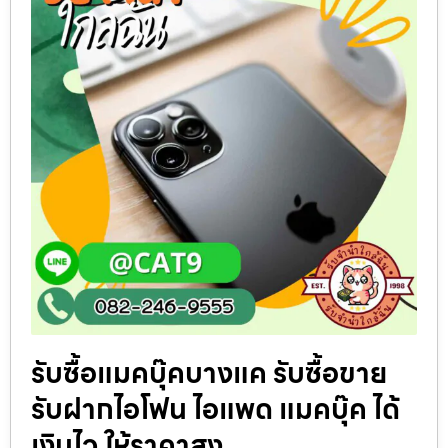
รับซื้อแมคบุ๊คบางแค รับซื้อขาย
รับฝากไอโฟน ไอแพด แมคบุ๊ค ได้
เงินไว ให้ราคาสูง