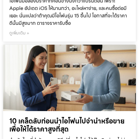
ไอโฟนมือสองมีราคาที่ค่อนข้างนิ่งกว่าแบรนด์อื่น เพราะ
Apple อัปเดต iOS ให้นานกว่า, อะไหล่หาง่าย, และคนซื้อต่อมี
เยอะ นั่นแปลว่าถ้าคุณมีไอโฟนรุ่น 15 ขึ้นไป โอกาสที่จะได้ราคา
ดีนั้นมีสูงมาก ตารางราคารับซื้อ
ดูเพิ่มเติม »
10 เคล็ดลับก่อนนำไอโฟนไปจำนำหรือขาย
เพื่อให้ได้ราคาสูงที่สุด