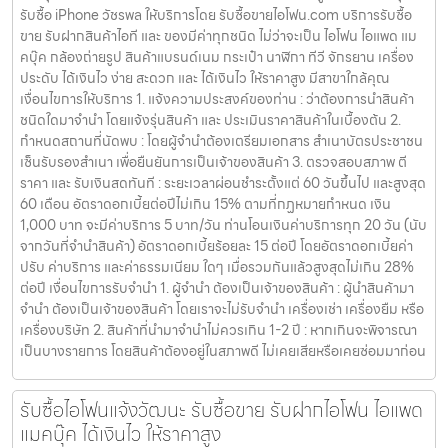
รับซื้อ iPhone วัชรพล ให้บริการโดย รับซื้อขายไอโฟน.com บริการรับซื้อ
ขาย รับฝากสินค้าไอที และ ของมีค่าทุกชนิด ไม่ว่าจะเป็น ไอโฟน ไอแพด แม
คบุ๊ค กล้องถ่ายรูป สินค้าแบรนด์เนม กระเป๋า นาฬิกา ทีวี จักรยาน เครื่อง
ประดับ ได้เงินไว ง่าย สะดวก และ ได้เงินไว ให้ราคาสูง มีสาขาใกล้คุณ
เงื่อนไขการให้บริการ 1. แจ้งความประสงค์ของท่าน : ว่าต้องการนำสินค้า
ชนิดใดมาจำนำ โดยแจ้งรุ่นสินค้า และ ประเมินราคาสินค้าในเบื้องต้น 2.
กำหนดสถานที่นัดพบ : โดยผู้จำนำต้องเตรียมเอกสาร สำเนาบัตรประชาชน
เซ็นรับรองสำเนา เพื่อยืนยันการเป็นเจ้าของสินค้า 3. ตรวจสอบสภาพ ตี
ราคา และ รับเงินสดทันที : ระยะเวลาผ่อนชำระตั้งแต่ 60 วันขึ้นไป และสูงสุด
60 เดือน อัตราดอกเบี้ยต่อปีไม่เกิน 15% ตามที่กฏหมายกำหนด เงิน
1,000 บาท จะมีค่าบริการ 5 บาท/วัน ท่านโอนเงินค่าบริการทุก 20 วัน (นับ
จากวันที่จำนำสินค้า) อัตราดอกเบี้ยร้อยละ 15 ต่อปี โดยอัตราดอกเบี้ยค่า
ปรับ ค่าบริการ และค่าธรรมเนียม ใดๆ เมื่อรวมกันแล้วสูงสุดไม่เกิน 28%
ต่อปี เงื่อนไขการรับจำนำ 1. ผู้จำนำ ต้องเป็นเจ้าของสินค้า : ผู้นำสินค้ามา
จำนำ ต้องเป็นเจ้าของสินค้า โดยเราจะไม่รับจำนำ เครื่องเช่า เครื่องยืม หรือ
เครื่องบริษัท 2. สินค้าที่นำมาจำนำไม่ควรเกิน 1-2 ปี : หากเกินจะพิจารณา
เป็นบางรายการ โดยสินค้าต้องอยู่ในสภาพดี ไม่เคยเสียหรือเคยซ่อมมาก่อน
รับซื้อไอโฟนแจ้งวัฒนะ รับซื้อขาย รับฝากไอโฟน ไอแพด
แมคบุ๊ค ได้เงินไว ให้ราคาสูง