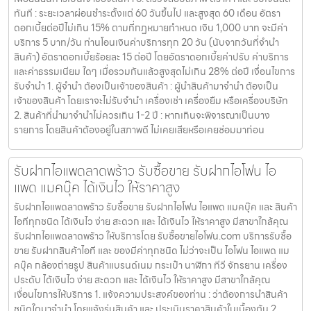
ทันที : ระยะเวลาผ่อนชำระตั้งแต่ 60 วันขึ้นไป และสูงสุด 60 เดือน อัตรา
ดอกเบี้ยต่อปีไม่เกิน 15% ตามที่กฏหมายกำหนด เงิน 1,000 บาท จะมีค่า
บริการ 5 บาท/วัน ท่านโอนเงินค่าบริการทุก 20 วัน (นับจากวันที่จำนำ
สินค้า) อัตราดอกเบี้ยร้อยละ 15 ต่อปี โดยอัตราดอกเบี้ยค่าปรับ ค่าบริการ
และค่าธรรมเนียม ใดๆ เมื่อรวมกันแล้วสูงสุดไม่เกิน 28% ต่อปี เงื่อนไขการ
รับจำนำ 1. ผู้จำนำ ต้องเป็นเจ้าของสินค้า : ผู้นำสินค้ามาจำนำ ต้องเป็น
เจ้าของสินค้า โดยเราจะไม่รับจำนำ เครื่องเช่า เครื่องยืม หรือเครื่องบริษัท
2. สินค้าที่นำมาจำนำไม่ควรเกิน 1-2 ปี : หากเกินจะพิจารณาเป็นบาง
รายการ โดยสินค้าต้องอยู่ในสภาพดี ไม่เคยเสียหรือเคยซ่อมมาก่อน
รับฝากไอแพดลาดพร้าว รับซื้อขาย รับฝากไอโฟน ไอ
แพด แมคบุ๊ค ได้เงินไว ให้ราคาสูง
รับฝากไอแพดลาดพร้าว รับซื้อขาย รับฝากไอโฟน ไอแพด แมคบุ๊ค และ สินค้า
ไอทีทุกชนิด ได้เงินไว ง่าย สะดวก และ ได้เงินไว ให้ราคาสูง มีสาขาใกล้คุณ
รับฝากไอแพดลาดพร้าว ให้บริการโดย รับซื้อขายไอโฟน.com บริการรับซื้อ
ขาย รับฝากสินค้าไอที และ ของมีค่าทุกชนิด ไม่ว่าจะเป็น ไอโฟน ไอแพด แม
คบุ๊ค กล้องถ่ายรูป สินค้าแบรนด์เนม กระเป๋า นาฬิกา ทีวี จักรยาน เครื่อง
ประดับ ได้เงินไว ง่าย สะดวก และ ได้เงินไว ให้ราคาสูง มีสาขาใกล้คุณ
เงื่อนไขการให้บริการ 1. แจ้งความประสงค์ของท่าน : ว่าต้องการนำสินค้า
ชนิดใดมาจำนำ โดยแจ้งรุ่นสินค้า และ ประเมินราคาสินค้าในเบื้องต้น 2.