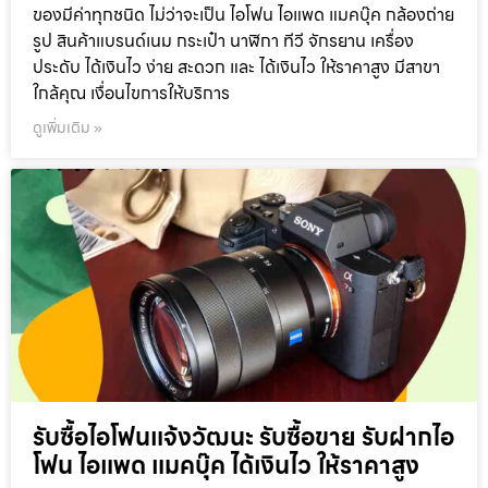
ของมีค่าทุกชนิด ไม่ว่าจะเป็น ไอโฟน ไอแพด แมคบุ๊ค กล้องถ่าย
รูป สินค้าแบรนด์เนม กระเป๋า นาฬิกา ทีวี จักรยาน เครื่อง
ประดับ ได้เงินไว ง่าย สะดวก และ ได้เงินไว ให้ราคาสูง มีสาขา
ใกล้คุณ เงื่อนไขการให้บริการ
ดูเพิ่มเติม »
รับซื้อไอโฟนแจ้งวัฒนะ รับซื้อขาย รับฝากไอ
โฟน ไอแพด แมคบุ๊ค ได้เงินไว ให้ราคาสูง