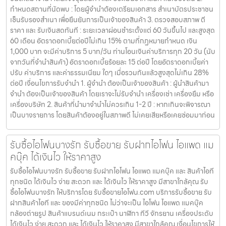
กำหนดสถานที่นัดพบ : โดยผู้จำนำต้องเตรียมเอกสาร สำเนาบัตรประชาชน
เซ็นรับรองสำเนา เพื่อยืนยันการเป็นเจ้าของสินค้า 3. ตรวจสอบสภาพ ตี
ราคา และ รับเงินสดทันที : ระยะเวลาผ่อนชำระตั้งแต่ 60 วันขึ้นไป และสูงสุด
60 เดือน อัตราดอกเบี้ยต่อปีไม่เกิน 15% ตามที่กฏหมายกำหนด เงิน
1,000 บาท จะมีค่าบริการ 5 บาท/วัน ท่านโอนเงินค่าบริการทุก 20 วัน (นับ
จากวันที่จำนำสินค้า) อัตราดอกเบี้ยร้อยละ 15 ต่อปี โดยอัตราดอกเบี้ยค่า
ปรับ ค่าบริการ และค่าธรรมเนียม ใดๆ เมื่อรวมกันแล้วสูงสุดไม่เกิน 28%
ต่อปี เงื่อนไขการรับจำนำ 1. ผู้จำนำ ต้องเป็นเจ้าของสินค้า : ผู้นำสินค้ามา
จำนำ ต้องเป็นเจ้าของสินค้า โดยเราจะไม่รับจำนำ เครื่องเช่า เครื่องยืม หรือ
เครื่องบริษัท 2. สินค้าที่นำมาจำนำไม่ควรเกิน 1-2 ปี : หากเกินจะพิจารณา
เป็นบางรายการ โดยสินค้าต้องอยู่ในสภาพดี ไม่เคยเสียหรือเคยซ่อมมาก่อน
รับซื้อไอโฟนบางรัก รับซื้อขาย รับฝากไอโฟน ไอแพด แม
คบุ๊ค ได้เงินไว ให้ราคาสูง
รับซื้อไอโฟนบางรัก รับซื้อขาย รับฝากไอโฟน ไอแพด แมคบุ๊ค และ สินค้าไอที
ทุกชนิด ได้เงินไว ง่าย สะดวก และ ได้เงินไว ให้ราคาสูง มีสาขาใกล้คุณ รับ
ซื้อไอโฟนบางรัก ให้บริการโดย รับซื้อขายไอโฟน.com บริการรับซื้อขาย รับ
ฝากสินค้าไอที และ ของมีค่าทุกชนิด ไม่ว่าจะเป็น ไอโฟน ไอแพด แมคบุ๊ค
กล้องถ่ายรูป สินค้าแบรนด์เนม กระเป๋า นาฬิกา ทีวี จักรยาน เครื่องประดับ
ได้เงินไว ง่าย สะดวก และ ได้เงินไว ให้ราคาสูง มีสาขาใกล้คุณ เงื่อนไขการให้