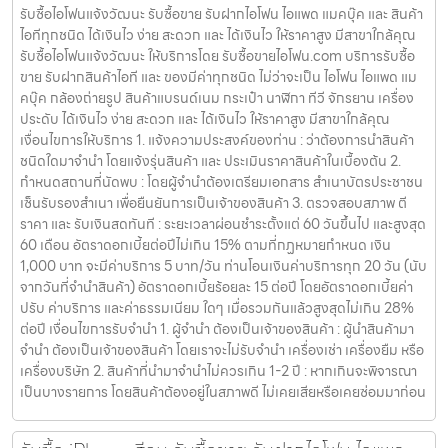
รับซื้อไอโฟนแจ้งวัฒนะ รับซื้อขาย รับฝากไอโฟน ไอแพด แมคบุ๊ค และ สินค้า
ไอทีทุกชนิด ได้เงินไว ง่าย สะดวก และ ได้เงินไว ให้ราคาสูง มีสาขาใกล้คุณ
รับซื้อไอโฟนแจ้งวัฒนะ ให้บริการโดย รับซื้อขายไอโฟน.com บริการรับซื้อ
ขาย รับฝากสินค้าไอที และ ของมีค่าทุกชนิด ไม่ว่าจะเป็น ไอโฟน ไอแพด แม
คบุ๊ค กล้องถ่ายรูป สินค้าแบรนด์เนม กระเป๋า นาฬิกา ทีวี จักรยาน เครื่อง
ประดับ ได้เงินไว ง่าย สะดวก และ ได้เงินไว ให้ราคาสูง มีสาขาใกล้คุณ
เงื่อนไขการให้บริการ 1. แจ้งความประสงค์ของท่าน : ว่าต้องการนำสินค้า
ชนิดใดมาจำนำ โดยแจ้งรุ่นสินค้า และ ประเมินราคาสินค้าในเบื้องต้น 2.
กำหนดสถานที่นัดพบ : โดยผู้จำนำต้องเตรียมเอกสาร สำเนาบัตรประชาชน
เซ็นรับรองสำเนา เพื่อยืนยันการเป็นเจ้าของสินค้า 3. ตรวจสอบสภาพ ตี
ราคา และ รับเงินสดทันที : ระยะเวลาผ่อนชำระตั้งแต่ 60 วันขึ้นไป และสูงสุด
60 เดือน อัตราดอกเบี้ยต่อปีไม่เกิน 15% ตามที่กฏหมายกำหนด เงิน
1,000 บาท จะมีค่าบริการ 5 บาท/วัน ท่านโอนเงินค่าบริการทุก 20 วัน (นับ
จากวันที่จำนำสินค้า) อัตราดอกเบี้ยร้อยละ 15 ต่อปี โดยอัตราดอกเบี้ยค่า
ปรับ ค่าบริการ และค่าธรรมเนียม ใดๆ เมื่อรวมกันแล้วสูงสุดไม่เกิน 28%
ต่อปี เงื่อนไขการรับจำนำ 1. ผู้จำนำ ต้องเป็นเจ้าของสินค้า : ผู้นำสินค้ามา
จำนำ ต้องเป็นเจ้าของสินค้า โดยเราจะไม่รับจำนำ เครื่องเช่า เครื่องยืม หรือ
เครื่องบริษัท 2. สินค้าที่นำมาจำนำไม่ควรเกิน 1-2 ปี : หากเกินจะพิจารณา
เป็นบางรายการ โดยสินค้าต้องอยู่ในสภาพดี ไม่เคยเสียหรือเคยซ่อมมาก่อน