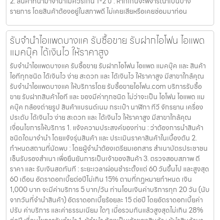
2. สินค้าที่นำมาจำนำไม่ควรเกิน 1-2 ปี : หากเกินจะพิจารณาเป็นบาง
รายการ โดยสินค้าต้องอยู่ในสภาพดี ไม่เคยเสียหรือเคยซ่อมมาก่อน
รับจำนำไอแพดบางแค รับซื้อขาย รับฝากไอโฟน ไอแพด
แมคบุ๊ค ได้เงินไว ให้ราคาสูง
รับจำนำไอแพดบางแค รับซื้อขาย รับฝากไอโฟน ไอแพด แมคบุ๊ค และ สินค้า
ไอทีทุกชนิด ได้เงินไว ง่าย สะดวก และ ได้เงินไว ให้ราคาสูง มีสาขาใกล้คุณ
รับจำนำไอแพดบางแค ให้บริการโดย รับซื้อขายไอโฟน.com บริการรับซื้อ
ขาย รับฝากสินค้าไอที และ ของมีค่าทุกชนิด ไม่ว่าจะเป็น ไอโฟน ไอแพด แม
คบุ๊ค กล้องถ่ายรูป สินค้าแบรนด์เนม กระเป๋า นาฬิกา ทีวี จักรยาน เครื่อง
ประดับ ได้เงินไว ง่าย สะดวก และ ได้เงินไว ให้ราคาสูง มีสาขาใกล้คุณ
เงื่อนไขการให้บริการ 1. แจ้งความประสงค์ของท่าน : ว่าต้องการนำสินค้า
ชนิดใดมาจำนำ โดยแจ้งรุ่นสินค้า และ ประเมินราคาสินค้าในเบื้องต้น 2.
กำหนดสถานที่นัดพบ : โดยผู้จำนำต้องเตรียมเอกสาร สำเนาบัตรประชาชน
เซ็นรับรองสำเนา เพื่อยืนยันการเป็นเจ้าของสินค้า 3. ตรวจสอบสภาพ ตี
ราคา และ รับเงินสดทันที : ระยะเวลาผ่อนชำระตั้งแต่ 60 วันขึ้นไป และสูงสุด
60 เดือน อัตราดอกเบี้ยต่อปีไม่เกิน 15% ตามที่กฏหมายกำหนด เงิน
1,000 บาท จะมีค่าบริการ 5 บาท/วัน ท่านโอนเงินค่าบริการทุก 20 วัน (นับ
จากวันที่จำนำสินค้า) อัตราดอกเบี้ยร้อยละ 15 ต่อปี โดยอัตราดอกเบี้ยค่า
ปรับ ค่าบริการ และค่าธรรมเนียม ใดๆ เมื่อรวมกันแล้วสูงสุดไม่เกิน 28%