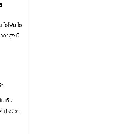
าย
น ไอโฟน ไอ
ราคาสูง มี
้า
ม่เกิน
้า) อัตรา