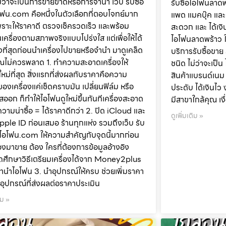
ม่ว่าจะเป็นการขายขาดหรือการจำนำ เว็บ รับซื้อ
รับซื้อไอโฟนลาดพ
ฟน.com คือหนึ่งในตัวเลือกที่ตอบโจทย์มาก
แพด แมคบุ๊ค และ ส
 เพราะให้ราคาดี ตรวจเช็ครวดเร็ว และพร้อม
สะดวก และ ได้เงิน
นเครื่องตามสภาพจริงแบบโปร่งใส แต่เพื่อให้ได้
ไอโฟนลาดพร้าว ใ
งที่สุดก่อนนำเครื่องไปขายหรือจำนำ มาดูเคล็ด
บริการรับซื้อขาย
คุณไม่ควรพลาด 1. ทำความสะอาดเครื่องให้
ชนิด ไม่ว่าจะเป็
ใหม่ที่สุด สิ่งแรกที่ส่งผลกับราคาคือความ
สินค้าแบรนด์เนม ก
องเครื่องแค่เช็ดคราบมัน เปลี่ยนฟิล์ม หรือ
ประดับ ได้เงินไว 
ออก ก็ทำให้ไอโฟนดูใหม่ขึ้นทันทีเครื่องสะอาด
มีสาขาใกล้คุณ เง
มความน่าซื้อ = ได้ราคาดีกว่า 2. ปิด iCloud และ
ดูเพิ่มเติม »
ple ID ก่อนเสมอ ร้านทุกแห่ง รวมถึงเว็บ รับ
ยไอโฟน.com ให้ความสำคัญกับจุดนี้มากก่อน
่องมาขาย ต้อง ใครที่ต้องการข้อมูลอ้างอิง
ศึกษาวิธีเตรียมเครื่องได้จาก Money2plus
าจำนำไอโฟน 3. นำอุปกรณ์ให้ครบ ช่วยเพิ่มราคา
ง อุปกรณ์ที่ส่งผลต่อราคาประเมิน
ิม »