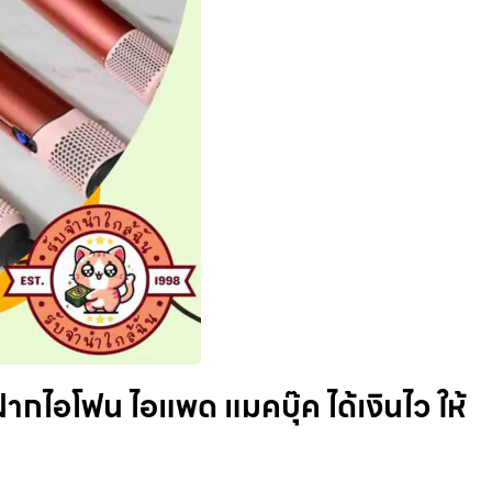
ากไอโฟน ไอแพด แมคบุ๊ค ได้เงินไว ให้