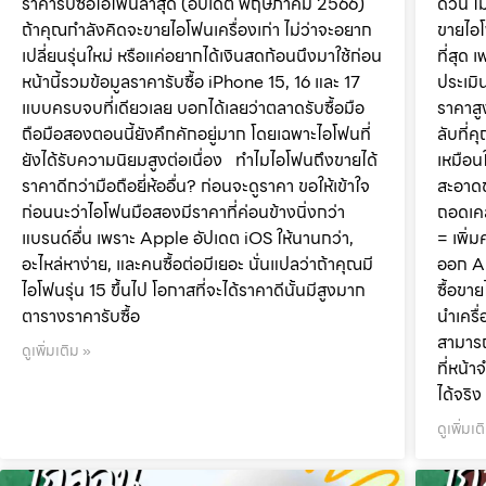
ราคารับซื้อไอโฟนล่าสุด (อัปเดต พฤษภาคม 2566)
ด่วน ไ
ถ้าคุณกำลังคิดจะขายไอโฟนเครื่องเก่า ไม่ว่าจะอยาก
ขายไอโ
เปลี่ยนรุ่นใหม่ หรือแค่อยากได้เงินสดก้อนนึงมาใช้ก่อน
ที่สุด
หน้านี้รวมข้อมูลราคารับซื้อ iPhone 15, 16 และ 17
ประเมิ
แบบครบจบที่เดียวเลย บอกได้เลยว่าตลาดรับซื้อมือ
ราคาสู
ถือมือสองตอนนี้ยังคึกคักอยู่มาก โดยเฉพาะไอโฟนที่
ลับที่
ยังได้รับความนิยมสูงต่อเนื่อง ทำไมไอโฟนถึงขายได้
เหมือน
ราคาดีกว่ามือถือยี่ห้ออื่น? ก่อนจะดูราคา ขอให้เข้าใจ
สะอาดข
ก่อนนะว่าไอโฟนมือสองมีราคาที่ค่อนข้างนิ่งกว่า
ถอดเคส
แบรนด์อื่น เพราะ Apple อัปเดต iOS ให้นานกว่า,
= เพิ่
อะไหล่หาง่าย, และคนซื้อต่อมีเยอะ นั่นแปลว่าถ้าคุณมี
ออก Ap
ไอโฟนรุ่น 15 ขึ้นไป โอกาสที่จะได้ราคาดีนั้นมีสูงมาก
ซื้อขา
ตารางราคารับซื้อ
นำเครื
สามารถ
ดูเพิ่มเติม »
ที่หน้
ได้จริ
ดูเพิ่มเต