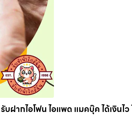
รับฝากไอโฟน ไอแพด แมคบุ๊ค ได้เงินไว ใ