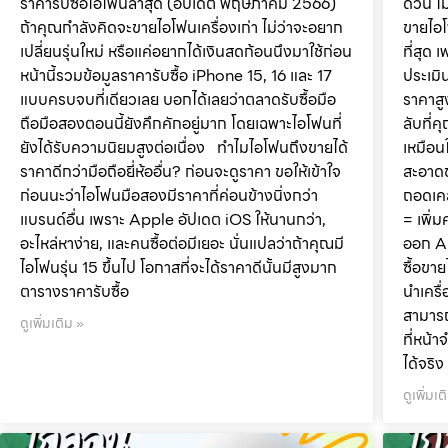
ราคารับซื้อไอโฟนล่าสุด (อัปเดต พฤษภาคม 2566)
ด่วน ไ
ถ้าคุณกำลังคิดจะขายไอโฟนเครื่องเก่า ไม่ว่าจะอยาก
ขายไอโ
เปลี่ยนรุ่นใหม่ หรือแค่อยากได้เงินสดก้อนนึงมาใช้ก่อน
ที่สุด
หน้านี้รวมข้อมูลราคารับซื้อ iPhone 15, 16 และ 17
ประเมิ
แบบครบจบที่เดียวเลย บอกได้เลยว่าตลาดรับซื้อมือ
ราคาสู
ถือมือสองตอนนี้ยังคึกคักอยู่มาก โดยเฉพาะไอโฟนที่
ลับที่
ยังได้รับความนิยมสูงต่อเนื่อง ทำไมไอโฟนถึงขายได้
เหมือน
ราคาดีกว่ามือถือยี่ห้ออื่น? ก่อนจะดูราคา ขอให้เข้าใจ
สะอาดข
ก่อนนะว่าไอโฟนมือสองมีราคาที่ค่อนข้างนิ่งกว่า
ถอดเคส
แบรนด์อื่น เพราะ Apple อัปเดต iOS ให้นานกว่า,
= เพิ่
อะไหล่หาง่าย, และคนซื้อต่อมีเยอะ นั่นแปลว่าถ้าคุณมี
ออก Ap
ไอโฟนรุ่น 15 ขึ้นไป โอกาสที่จะได้ราคาดีนั้นมีสูงมาก
ซื้อขา
ตารางราคารับซื้อ
นำเครื
สามารถ
ดูเพิ่มเติม »
ที่หน้
ได้จริ
ดูเพิ่มเต