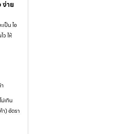
 ง่าย
ะเป็น ไอ
ไว ให้
้า
ม่เกิน
้า) อัตรา