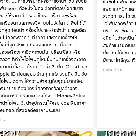
ม่ว่าจะเป็นการขายขาดหรือการจำนำ เว็บ รับซื้อ
รับซื้อไอโฟนลาดพ
ฟน.com คือหนึ่งในตัวเลือกที่ตอบโจทย์มาก
แพด แมคบุ๊ค และ ส
 เพราะให้ราคาดี ตรวจเช็ครวดเร็ว และพร้อม
สะดวก และ ได้เงิน
นเครื่องตามสภาพจริงแบบโปร่งใส แต่เพื่อให้ได้
ไอโฟนลาดพร้าว ใ
งที่สุดก่อนนำเครื่องไปขายหรือจำนำ มาดูเคล็ด
บริการรับซื้อขาย
คุณไม่ควรพลาด 1. ทำความสะอาดเครื่องให้
ชนิด ไม่ว่าจะเป็
ใหม่ที่สุด สิ่งแรกที่ส่งผลกับราคาคือความ
สินค้าแบรนด์เนม ก
องเครื่องแค่เช็ดคราบมัน เปลี่ยนฟิล์ม หรือ
ประดับ ได้เงินไว 
ออก ก็ทำให้ไอโฟนดูใหม่ขึ้นทันทีเครื่องสะอาด
มีสาขาใกล้คุณ เง
มความน่าซื้อ = ได้ราคาดีกว่า 2. ปิด iCloud และ
ดูเพิ่มเติม »
ple ID ก่อนเสมอ ร้านทุกแห่ง รวมถึงเว็บ รับ
ยไอโฟน.com ให้ความสำคัญกับจุดนี้มากก่อน
่องมาขาย ต้อง ใครที่ต้องการข้อมูลอ้างอิง
ศึกษาวิธีเตรียมเครื่องได้จาก Money2plus
าจำนำไอโฟน 3. นำอุปกรณ์ให้ครบ ช่วยเพิ่มราคา
ง อุปกรณ์ที่ส่งผลต่อราคาประเมิน
ิม »