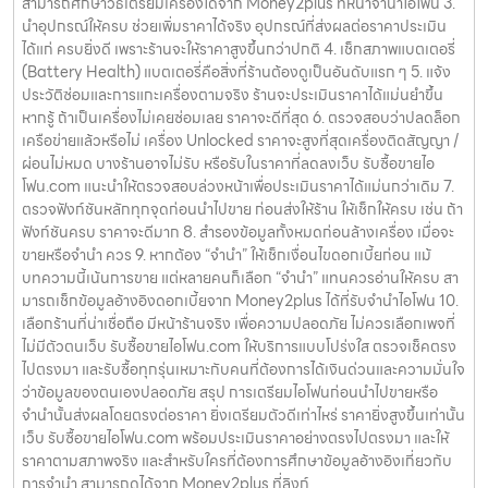
สามารถศึกษาวิธีเตรียมเครื่องได้จาก Money2plus ที่หน้าจำนำไอโฟน 3.
นำอุปกรณ์ให้ครบ ช่วยเพิ่มราคาได้จริง อุปกรณ์ที่ส่งผลต่อราคาประเมิน
ได้แก่ ครบยิ่งดี เพราะร้านจะให้ราคาสูงขึ้นกว่าปกติ 4. เช็กสภาพแบตเตอรี่
(Battery Health) แบตเตอรี่คือสิ่งที่ร้านต้องดูเป็นอันดับแรก ๆ 5. แจ้ง
ประวัติซ่อมและการแกะเครื่องตามจริง ร้านจะประเมินราคาได้แม่นยำขึ้น
หากรู้ ถ้าเป็นเครื่องไม่เคยซ่อมเลย ราคาจะดีที่สุด 6. ตรวจสอบว่าปลดล็อก
เครือข่ายแล้วหรือไม่ เครื่อง Unlocked ราคาจะสูงที่สุดเครื่องติดสัญญา /
ผ่อนไม่หมด บางร้านอาจไม่รับ หรือรับในราคาที่ลดลงเว็บ รับซื้อขายไอ
โฟน.com แนะนำให้ตรวจสอบล่วงหน้าเพื่อประเมินราคาได้แม่นกว่าเดิม 7.
ตรวจฟังก์ชันหลักทุกจุดก่อนนำไปขาย ก่อนส่งให้ร้าน ให้เช็กให้ครบ เช่น ถ้า
ฟังก์ชันครบ ราคาจะดีมาก 8. สำรองข้อมูลทั้งหมดก่อนล้างเครื่อง เมื่อจะ
ขายหรือจำนำ ควร 9. หากต้อง “จำนำ” ให้เช็กเงื่อนไขดอกเบี้ยก่อน แม้
บทความนี้เน้นการขาย แต่หลายคนก็เลือก “จำนำ” แทนควรอ่านให้ครบ สา
มารถเช็กข้อมูลอ้างอิงดอกเบี้ยจาก Money2plus ได้ที่รับจำนำไอโฟน 10.
เลือกร้านที่น่าเชื่อถือ มีหน้าร้านจริง เพื่อความปลอดภัย ไม่ควรเลือกเพจที่
ไม่มีตัวตนเว็บ รับซื้อขายไอโฟน.com ให้บริการแบบโปร่งใส ตรวจเช็คตรง
ไปตรงมา และรับซื้อทุกรุ่นเหมาะกับคนที่ต้องการได้เงินด่วนและความมั่นใจ
ว่าข้อมูลของตนเองปลอดภัย สรุป การเตรียมไอโฟนก่อนนำไปขายหรือ
จำนำนั้นส่งผลโดยตรงต่อราคา ยิ่งเตรียมตัวดีเท่าไหร่ ราคายิ่งสูงขึ้นเท่านั้น
เว็บ รับซื้อขายไอโฟน.com พร้อมประเมินราคาอย่างตรงไปตรงมา และให้
ราคาตามสภาพจริง และสำหรับใครที่ต้องการศึกษาข้อมูลอ้างอิงเกี่ยวกับ
การจำนำ สามารถดูได้จาก Money2plus ที่ลิงก์