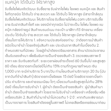
แมคบุ๊ค ได้เงินไว ให้ราคาสูง
รับซื้อไอโฟนแจ้งวัฒนะ รับซื้อขาย รับฝากไอโฟน ไอแพด แมคบุ๊ค และ สินค้า
ไอทีทุกชนิด ได้เงินไว ง่าย สะดวก และ ได้เงินไว ให้ราคาสูง มีสาขาใกล้คุณ
รับซื้อไอโฟนแจ้งวัฒนะ ให้บริการโดย รับซื้อขายไอโฟน.com บริการรับซื้อ
ขาย รับฝากสินค้าไอที และ ของมีค่าทุกชนิด ไม่ว่าจะเป็น ไอโฟน ไอแพด แม
คบุ๊ค กล้องถ่ายรูป สินค้าแบรนด์เนม กระเป๋า นาฬิกา ทีวี จักรยาน เครื่อง
ประดับ ได้เงินไว ง่าย สะดวก และ ได้เงินไว ให้ราคาสูง มีสาขาใกล้คุณ
เงื่อนไขการให้บริการ 1. แจ้งความประสงค์ของท่าน : ว่าต้องการนำสินค้า
ชนิดใดมาจำนำ โดยแจ้งรุ่นสินค้า และ ประเมินราคาสินค้าในเบื้องต้น 2.
กำหนดสถานที่นัดพบ : โดยผู้จำนำต้องเตรียมเอกสาร สำเนาบัตรประชาชน
เซ็นรับรองสำเนา เพื่อยืนยันการเป็นเจ้าของสินค้า 3. ตรวจสอบสภาพ ตี
ราคา และ รับเงินสดทันที : ระยะเวลาผ่อนชำระตั้งแต่ 60 วันขึ้นไป และสูงสุด
60 เดือน อัตราดอกเบี้ยต่อปีไม่เกิน 15% ตามที่กฏหมายกำหนด เงิน
1,000 บาท จะมีค่าบริการ 5 บาท/วัน ท่านโอนเงินค่าบริการทุก 20 วัน (นับ
จากวันที่จำนำสินค้า) อัตราดอกเบี้ยร้อยละ 15 ต่อปี โดยอัตราดอกเบี้ยค่า
ปรับ ค่าบริการ และค่าธรรมเนียม ใดๆ เมื่อรวมกันแล้วสูงสุดไม่เกิน 28%
ต่อปี เงื่อนไขการรับจำนำ 1. ผู้จำนำ ต้องเป็นเจ้าของสินค้า : ผู้นำสินค้ามา
จำนำ ต้องเป็นเจ้าของสินค้า โดยเราจะไม่รับจำนำ เครื่องเช่า เครื่องยืม หรือ
เครื่องบริษัท 2. สินค้าที่นำมาจำนำไม่ควรเกิน 1-2 ปี : หากเกินจะพิจารณา
เป็นบางรายการ โดยสินค้าต้องอยู่ในสภาพดี ไม่เคยเสียหรือเคยซ่อมมาก่อน