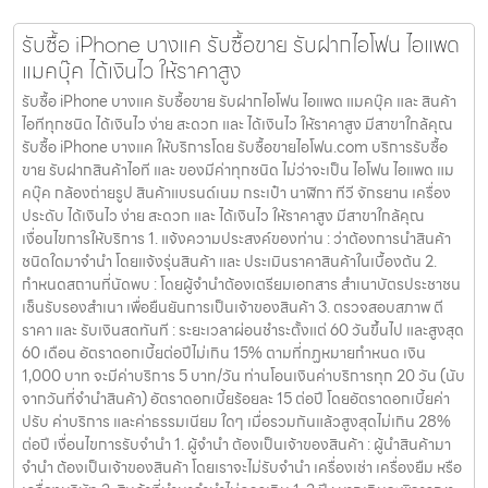
รับซื้อ iPhone บางแค รับซื้อขาย รับฝากไอโฟน ไอแพด
แมคบุ๊ค ได้เงินไว ให้ราคาสูง
รับซื้อ iPhone บางแค รับซื้อขาย รับฝากไอโฟน ไอแพด แมคบุ๊ค และ สินค้า
ไอทีทุกชนิด ได้เงินไว ง่าย สะดวก และ ได้เงินไว ให้ราคาสูง มีสาขาใกล้คุณ
รับซื้อ iPhone บางแค ให้บริการโดย รับซื้อขายไอโฟน.com บริการรับซื้อ
ขาย รับฝากสินค้าไอที และ ของมีค่าทุกชนิด ไม่ว่าจะเป็น ไอโฟน ไอแพด แม
คบุ๊ค กล้องถ่ายรูป สินค้าแบรนด์เนม กระเป๋า นาฬิกา ทีวี จักรยาน เครื่อง
ประดับ ได้เงินไว ง่าย สะดวก และ ได้เงินไว ให้ราคาสูง มีสาขาใกล้คุณ
เงื่อนไขการให้บริการ 1. แจ้งความประสงค์ของท่าน : ว่าต้องการนำสินค้า
ชนิดใดมาจำนำ โดยแจ้งรุ่นสินค้า และ ประเมินราคาสินค้าในเบื้องต้น 2.
กำหนดสถานที่นัดพบ : โดยผู้จำนำต้องเตรียมเอกสาร สำเนาบัตรประชาชน
เซ็นรับรองสำเนา เพื่อยืนยันการเป็นเจ้าของสินค้า 3. ตรวจสอบสภาพ ตี
ราคา และ รับเงินสดทันที : ระยะเวลาผ่อนชำระตั้งแต่ 60 วันขึ้นไป และสูงสุด
60 เดือน อัตราดอกเบี้ยต่อปีไม่เกิน 15% ตามที่กฏหมายกำหนด เงิน
1,000 บาท จะมีค่าบริการ 5 บาท/วัน ท่านโอนเงินค่าบริการทุก 20 วัน (นับ
จากวันที่จำนำสินค้า) อัตราดอกเบี้ยร้อยละ 15 ต่อปี โดยอัตราดอกเบี้ยค่า
ปรับ ค่าบริการ และค่าธรรมเนียม ใดๆ เมื่อรวมกันแล้วสูงสุดไม่เกิน 28%
ต่อปี เงื่อนไขการรับจำนำ 1. ผู้จำนำ ต้องเป็นเจ้าของสินค้า : ผู้นำสินค้ามา
จำนำ ต้องเป็นเจ้าของสินค้า โดยเราจะไม่รับจำนำ เครื่องเช่า เครื่องยืม หรือ