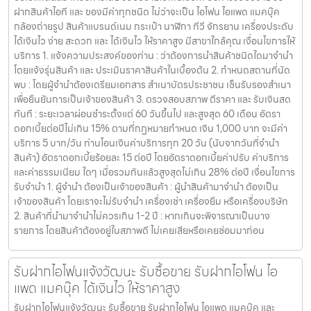
ฝากสินค้าไอที และ ของมีค่าทุกชนิด ไม่ว่าจะเป็น ไอโฟน ไอแพด แมคบุ๊ค
กล้องถ่ายรูป สินค้าแบรนด์เนม กระเป๋า นาฬิกา ทีวี จักรยาน เครื่องประดับ
ได้เงินไว ง่าย สะดวก และ ได้เงินไว ให้ราคาสูง มีสาขาใกล้คุณ เงื่อนไขการให้
บริการ 1. แจ้งความประสงค์ของท่าน : ว่าต้องการนำสินค้าชนิดใดมาจำนำ
โดยแจ้งรุ่นสินค้า และ ประเมินราคาสินค้าในเบื้องต้น 2. กำหนดสถานที่นัด
พบ : โดยผู้จำนำต้องเตรียมเอกสาร สำเนาบัตรประชาชน เซ็นรับรองสำเนา
เพื่อยืนยันการเป็นเจ้าของสินค้า 3. ตรวจสอบสภาพ ตีราคา และ รับเงินสด
ทันที : ระยะเวลาผ่อนชำระตั้งแต่ 60 วันขึ้นไป และสูงสุด 60 เดือน อัตรา
ดอกเบี้ยต่อปีไม่เกิน 15% ตามที่กฏหมายกำหนด เงิน 1,000 บาท จะมีค่า
บริการ 5 บาท/วัน ท่านโอนเงินค่าบริการทุก 20 วัน (นับจากวันที่จำนำ
สินค้า) อัตราดอกเบี้ยร้อยละ 15 ต่อปี โดยอัตราดอกเบี้ยค่าปรับ ค่าบริการ
และค่าธรรมเนียม ใดๆ เมื่อรวมกันแล้วสูงสุดไม่เกิน 28% ต่อปี เงื่อนไขการ
รับจำนำ 1. ผู้จำนำ ต้องเป็นเจ้าของสินค้า : ผู้นำสินค้ามาจำนำ ต้องเป็น
เจ้าของสินค้า โดยเราจะไม่รับจำนำ เครื่องเช่า เครื่องยืม หรือเครื่องบริษัท
2. สินค้าที่นำมาจำนำไม่ควรเกิน 1-2 ปี : หากเกินจะพิจารณาเป็นบาง
รายการ โดยสินค้าต้องอยู่ในสภาพดี ไม่เคยเสียหรือเคยซ่อมมาก่อน
รับฝากไอโฟนแจ้งวัฒนะ รับซื้อขาย รับฝากไอโฟน ไอ
แพด แมคบุ๊ค ได้เงินไว ให้ราคาสูง
รับฝากไอโฟนแจ้งวัฒนะ รับซื้อขาย รับฝากไอโฟน ไอแพด แมคบุ๊ค และ