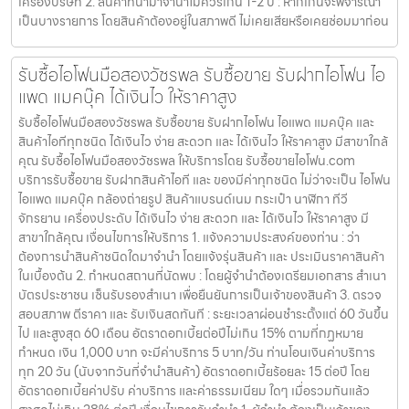
เครื่องบริษัท 2. สินค้าที่นำมาจำนำไม่ควรเกิน 1-2 ปี : หากเกินจะพิจารณา
เป็นบางรายการ โดยสินค้าต้องอยู่ในสภาพดี ไม่เคยเสียหรือเคยซ่อมมาก่อน
รับซื้อไอโฟนมือสองวัชรพล รับซื้อขาย รับฝากไอโฟน ไอ
แพด แมคบุ๊ค ได้เงินไว ให้ราคาสูง
รับซื้อไอโฟนมือสองวัชรพล รับซื้อขาย รับฝากไอโฟน ไอแพด แมคบุ๊ค และ
สินค้าไอทีทุกชนิด ได้เงินไว ง่าย สะดวก และ ได้เงินไว ให้ราคาสูง มีสาขาใกล้
คุณ รับซื้อไอโฟนมือสองวัชรพล ให้บริการโดย รับซื้อขายไอโฟน.com
บริการรับซื้อขาย รับฝากสินค้าไอที และ ของมีค่าทุกชนิด ไม่ว่าจะเป็น ไอโฟน
ไอแพด แมคบุ๊ค กล้องถ่ายรูป สินค้าแบรนด์เนม กระเป๋า นาฬิกา ทีวี
จักรยาน เครื่องประดับ ได้เงินไว ง่าย สะดวก และ ได้เงินไว ให้ราคาสูง มี
สาขาใกล้คุณ เงื่อนไขการให้บริการ 1. แจ้งความประสงค์ของท่าน : ว่า
ต้องการนำสินค้าชนิดใดมาจำนำ โดยแจ้งรุ่นสินค้า และ ประเมินราคาสินค้า
ในเบื้องต้น 2. กำหนดสถานที่นัดพบ : โดยผู้จำนำต้องเตรียมเอกสาร สำเนา
บัตรประชาชน เซ็นรับรองสำเนา เพื่อยืนยันการเป็นเจ้าของสินค้า 3. ตรวจ
สอบสภาพ ตีราคา และ รับเงินสดทันที : ระยะเวลาผ่อนชำระตั้งแต่ 60 วันขึ้น
ไป และสูงสุด 60 เดือน อัตราดอกเบี้ยต่อปีไม่เกิน 15% ตามที่กฏหมาย
กำหนด เงิน 1,000 บาท จะมีค่าบริการ 5 บาท/วัน ท่านโอนเงินค่าบริการ
ทุก 20 วัน (นับจากวันที่จำนำสินค้า) อัตราดอกเบี้ยร้อยละ 15 ต่อปี โดย
อัตราดอกเบี้ยค่าปรับ ค่าบริการ และค่าธรรมเนียม ใดๆ เมื่อรวมกันแล้ว