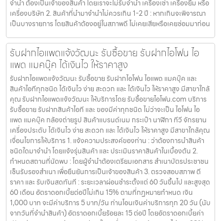
จำนำ ต้องเป็นเจ้าของสินค้า โดยเราจะไม่รับจำนำ เครื่องเช่า เครื่องยืม หรือ
เครื่องบริษัท 2. สินค้าที่นำมาจำนำไม่ควรเกิน 1-2 ปี : หากเกินจะพิจารณา
เป็นบางรายการ โดยสินค้าต้องอยู่ในสภาพดี ไม่เคยเสียหรือเคยซ่อมมาก่อน
รับฝากไอแพดแจ้งวัฒนะ รับซื้อขาย รับฝากไอโฟน ไอ
แพด แมคบุ๊ค ได้เงินไว ให้ราคาสูง
รับฝากไอแพดแจ้งวัฒนะ รับซื้อขาย รับฝากไอโฟน ไอแพด แมคบุ๊ค และ
สินค้าไอทีทุกชนิด ได้เงินไว ง่าย สะดวก และ ได้เงินไว ให้ราคาสูง มีสาขาใกล้
คุณ รับฝากไอแพดแจ้งวัฒนะ ให้บริการโดย รับซื้อขายไอโฟน.com บริการ
รับซื้อขาย รับฝากสินค้าไอที และ ของมีค่าทุกชนิด ไม่ว่าจะเป็น ไอโฟน ไอ
แพด แมคบุ๊ค กล้องถ่ายรูป สินค้าแบรนด์เนม กระเป๋า นาฬิกา ทีวี จักรยาน
เครื่องประดับ ได้เงินไว ง่าย สะดวก และ ได้เงินไว ให้ราคาสูง มีสาขาใกล้คุณ
เงื่อนไขการให้บริการ 1. แจ้งความประสงค์ของท่าน : ว่าต้องการนำสินค้า
ชนิดใดมาจำนำ โดยแจ้งรุ่นสินค้า และ ประเมินราคาสินค้าในเบื้องต้น 2.
กำหนดสถานที่นัดพบ : โดยผู้จำนำต้องเตรียมเอกสาร สำเนาบัตรประชาชน
เซ็นรับรองสำเนา เพื่อยืนยันการเป็นเจ้าของสินค้า 3. ตรวจสอบสภาพ ตี
ราคา และ รับเงินสดทันที : ระยะเวลาผ่อนชำระตั้งแต่ 60 วันขึ้นไป และสูงสุด
60 เดือน อัตราดอกเบี้ยต่อปีไม่เกิน 15% ตามที่กฏหมายกำหนด เงิน
1,000 บาท จะมีค่าบริการ 5 บาท/วัน ท่านโอนเงินค่าบริการทุก 20 วัน (นับ
จากวันที่จำนำสินค้า) อัตราดอกเบี้ยร้อยละ 15 ต่อปี โดยอัตราดอกเบี้ยค่า