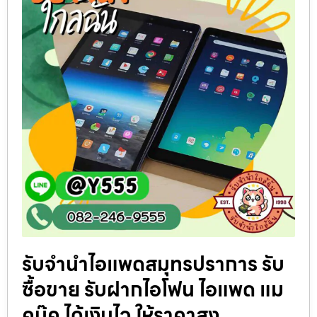
รับจำนำไอแพดสมุทรปราการ รับ
ซื้อขาย รับฝากไอโฟน ไอแพด แม
คบุ๊ค ได้เงินไว ให้ราคาสูง