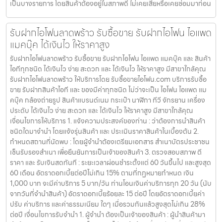
เป็นบางรายการ โดยสินค้าต้องอยู่ในสภาพดี ไม่เคยเสียหรือเคยซ่อมมาก่อน
รับฝากไอโฟนลาดพร้าว รับซื้อขาย รับฝากไอโฟน ไอแพด
แมคบุ๊ค ได้เงินไว ให้ราคาสูง
รับฝากไอโฟนลาดพร้าว รับซื้อขาย รับฝากไอโฟน ไอแพด แมคบุ๊ค และ สินค้า
ไอทีทุกชนิด ได้เงินไว ง่าย สะดวก และ ได้เงินไว ให้ราคาสูง มีสาขาใกล้คุณ
รับฝากไอโฟนลาดพร้าว ให้บริการโดย รับซื้อขายไอโฟน.com บริการรับซื้อ
ขาย รับฝากสินค้าไอที และ ของมีค่าทุกชนิด ไม่ว่าจะเป็น ไอโฟน ไอแพด แม
คบุ๊ค กล้องถ่ายรูป สินค้าแบรนด์เนม กระเป๋า นาฬิกา ทีวี จักรยาน เครื่อง
ประดับ ได้เงินไว ง่าย สะดวก และ ได้เงินไว ให้ราคาสูง มีสาขาใกล้คุณ
เงื่อนไขการให้บริการ 1. แจ้งความประสงค์ของท่าน : ว่าต้องการนำสินค้า
ชนิดใดมาจำนำ โดยแจ้งรุ่นสินค้า และ ประเมินราคาสินค้าในเบื้องต้น 2.
กำหนดสถานที่นัดพบ : โดยผู้จำนำต้องเตรียมเอกสาร สำเนาบัตรประชาชน
เซ็นรับรองสำเนา เพื่อยืนยันการเป็นเจ้าของสินค้า 3. ตรวจสอบสภาพ ตี
ราคา และ รับเงินสดทันที : ระยะเวลาผ่อนชำระตั้งแต่ 60 วันขึ้นไป และสูงสุด
60 เดือน อัตราดอกเบี้ยต่อปีไม่เกิน 15% ตามที่กฏหมายกำหนด เงิน
1,000 บาท จะมีค่าบริการ 5 บาท/วัน ท่านโอนเงินค่าบริการทุก 20 วัน (นับ
จากวันที่จำนำสินค้า) อัตราดอกเบี้ยร้อยละ 15 ต่อปี โดยอัตราดอกเบี้ยค่า
ปรับ ค่าบริการ และค่าธรรมเนียม ใดๆ เมื่อรวมกันแล้วสูงสุดไม่เกิน 28%
ต่อปี เงื่อนไขการรับจำนำ 1. ผู้จำนำ ต้องเป็นเจ้าของสินค้า : ผู้นำสินค้ามา