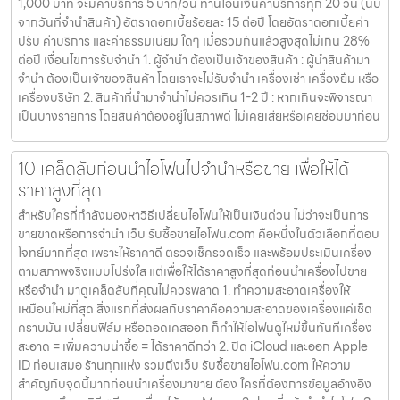
1,000 บาท จะมีค่าบริการ 5 บาท/วัน ท่านโอนเงินค่าบริการทุก 20 วัน (นับ
จากวันที่จำนำสินค้า) อัตราดอกเบี้ยร้อยละ 15 ต่อปี โดยอัตราดอกเบี้ยค่า
ปรับ ค่าบริการ และค่าธรรมเนียม ใดๆ เมื่อรวมกันแล้วสูงสุดไม่เกิน 28%
ต่อปี เงื่อนไขการรับจำนำ 1. ผู้จำนำ ต้องเป็นเจ้าของสินค้า : ผู้นำสินค้ามา
จำนำ ต้องเป็นเจ้าของสินค้า โดยเราจะไม่รับจำนำ เครื่องเช่า เครื่องยืม หรือ
เครื่องบริษัท 2. สินค้าที่นำมาจำนำไม่ควรเกิน 1-2 ปี : หากเกินจะพิจารณา
เป็นบางรายการ โดยสินค้าต้องอยู่ในสภาพดี ไม่เคยเสียหรือเคยซ่อมมาก่อน
10 เคล็ดลับก่อนนำไอโฟนไปจำนำหรือขาย เพื่อให้ได้
ราคาสูงที่สุด
สำหรับใครที่กำลังมองหาวิธีเปลี่ยนไอโฟนให้เป็นเงินด่วน ไม่ว่าจะเป็นการ
ขายขาดหรือการจำนำ เว็บ รับซื้อขายไอโฟน.com คือหนึ่งในตัวเลือกที่ตอบ
โจทย์มากที่สุด เพราะให้ราคาดี ตรวจเช็ครวดเร็ว และพร้อมประเมินเครื่อง
ตามสภาพจริงแบบโปร่งใส แต่เพื่อให้ได้ราคาสูงที่สุดก่อนนำเครื่องไปขาย
หรือจำนำ มาดูเคล็ดลับที่คุณไม่ควรพลาด 1. ทำความสะอาดเครื่องให้
เหมือนใหม่ที่สุด สิ่งแรกที่ส่งผลกับราคาคือความสะอาดของเครื่องแค่เช็ด
คราบมัน เปลี่ยนฟิล์ม หรือถอดเคสออก ก็ทำให้ไอโฟนดูใหม่ขึ้นทันทีเครื่อง
สะอาด = เพิ่มความน่าซื้อ = ได้ราคาดีกว่า 2. ปิด iCloud และออก Apple
ID ก่อนเสมอ ร้านทุกแห่ง รวมถึงเว็บ รับซื้อขายไอโฟน.com ให้ความ
สำคัญกับจุดนี้มากก่อนนำเครื่องมาขาย ต้อง ใครที่ต้องการข้อมูลอ้างอิง