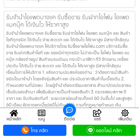
รับจำนำไอแพดบางแค รับซื้อขาย รับฝากไอโฟน ไอแพด
แมคบุ๊ค ได้เงินไว ให้ราคาสูง
รับจำนำไอแพดบางแค รับซื้อขาย รับฝากไอโฟน ไอแพด แมคบุ๊ค และ สินค้า
ไอทีทุกชนิด ได้เงินไว ง่าย สะดวก และ ได้เงินไว ให้ราคาสูง มีสาขาใกล้คุณ
รับจำนำไอแพดบางแค ให้บริการโดย รับซื้อขายไอโฟน.com บริการรับซื้อ
ขาย รับฝากสินค้าไอที และ ของมีค่าทุกชนิด ไม่ว่าจะเป็น ไอโฟน ไอแพด แม
คบุ๊ค กล้องถ่ายรูป สินค้าแบรนด์เนม กระเป๋า นาฬิกา ทีวี จักรยาน เครื่อง
ประดับ ได้เงินไว ง่าย สะดวก และ ได้เงินไว ให้ราคาสูง มีสาขาใกล้คุณ
เงื่อนไขการให้บริการ 1. แจ้งความประสงค์ของท่าน : ว่าต้องการนำสินค้า
ชนิดใดมาจำนำ โดยแจ้งรุ่นสินค้า และ ประเมินราคาสินค้าในเบื้องต้น 2.
กำหนดสถานที่นัดพบ : โดยผู้จำนำต้องเตรียมเอกสาร สำเนาบัตรประชาชน
เซ็นรับรองสำเนา เพื่อยืนยันการเป็นเจ้าของสินค้า 3. ตรวจสอบสภาพ ตี
ราคา และ รับเงินสดทันที : ระยะเวลาผ่อนชำระตั้งแต่ 60 วันขึ้นไป และสูงสุด
60 เดือน อัตราดอกเบี้ยต่อปีไม่เกิน 15% ตามที่กฏหมายกำหนด เงิน
1,000 บาท จะมีค่าบริการ 5 บาท/วัน ท่านโอนเงินค่าบริการทุก 20 วัน (นับ
จากวันที่จำนำสินค้า) อัตราดอกเบี้ยร้อยละ 15 ต่อปี โดยอัตราดอกเบี้ยค่า
หน้าหลัก
เมนู
ติดต่อ
แชร์
เพิ่มเติม
ปรับ ค่าบริการ และค่าธรรมเนียม ใดๆ เมื่อรวมกันแล้วสูงสุดไม่เกิน 28%
โทร คลิก
แอดไลน์ คลิก
ต่อปี เงื่อนไขการรับจำนำ 1. ผู้จำนำ ต้องเป็นเจ้าของสินค้า : ผู้นำสินค้ามา
จำนำ ต้องเป็นเจ้าของสินค้า โดยเราจะไม่รับจำนำ เครื่องเช่า เครื่องยืม หรือ