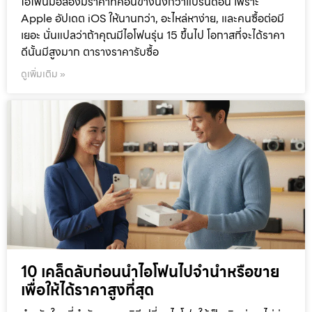
ไอโฟนมือสองมีราคาที่ค่อนข้างนิ่งกว่าแบรนด์อื่น เพราะ
Apple อัปเดต iOS ให้นานกว่า, อะไหล่หาง่าย, และคนซื้อต่อมี
เยอะ นั่นแปลว่าถ้าคุณมีไอโฟนรุ่น 15 ขึ้นไป โอกาสที่จะได้ราคา
ดีนั้นมีสูงมาก ตารางราคารับซื้อ
ดูเพิ่มเติม »
10 เคล็ดลับก่อนนำไอโฟนไปจำนำหรือขาย
เพื่อให้ได้ราคาสูงที่สุด