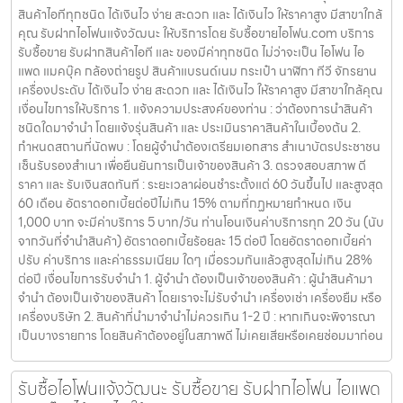
สินค้าไอทีทุกชนิด ได้เงินไว ง่าย สะดวก และ ได้เงินไว ให้ราคาสูง มีสาขาใกล้
คุณ รับฝากไอโฟนแจ้งวัฒนะ ให้บริการโดย รับซื้อขายไอโฟน.com บริการ
รับซื้อขาย รับฝากสินค้าไอที และ ของมีค่าทุกชนิด ไม่ว่าจะเป็น ไอโฟน ไอ
แพด แมคบุ๊ค กล้องถ่ายรูป สินค้าแบรนด์เนม กระเป๋า นาฬิกา ทีวี จักรยาน
เครื่องประดับ ได้เงินไว ง่าย สะดวก และ ได้เงินไว ให้ราคาสูง มีสาขาใกล้คุณ
เงื่อนไขการให้บริการ 1. แจ้งความประสงค์ของท่าน : ว่าต้องการนำสินค้า
ชนิดใดมาจำนำ โดยแจ้งรุ่นสินค้า และ ประเมินราคาสินค้าในเบื้องต้น 2.
กำหนดสถานที่นัดพบ : โดยผู้จำนำต้องเตรียมเอกสาร สำเนาบัตรประชาชน
เซ็นรับรองสำเนา เพื่อยืนยันการเป็นเจ้าของสินค้า 3. ตรวจสอบสภาพ ตี
ราคา และ รับเงินสดทันที : ระยะเวลาผ่อนชำระตั้งแต่ 60 วันขึ้นไป และสูงสุด
60 เดือน อัตราดอกเบี้ยต่อปีไม่เกิน 15% ตามที่กฏหมายกำหนด เงิน
1,000 บาท จะมีค่าบริการ 5 บาท/วัน ท่านโอนเงินค่าบริการทุก 20 วัน (นับ
จากวันที่จำนำสินค้า) อัตราดอกเบี้ยร้อยละ 15 ต่อปี โดยอัตราดอกเบี้ยค่า
ปรับ ค่าบริการ และค่าธรรมเนียม ใดๆ เมื่อรวมกันแล้วสูงสุดไม่เกิน 28%
ต่อปี เงื่อนไขการรับจำนำ 1. ผู้จำนำ ต้องเป็นเจ้าของสินค้า : ผู้นำสินค้ามา
จำนำ ต้องเป็นเจ้าของสินค้า โดยเราจะไม่รับจำนำ เครื่องเช่า เครื่องยืม หรือ
เครื่องบริษัท 2. สินค้าที่นำมาจำนำไม่ควรเกิน 1-2 ปี : หากเกินจะพิจารณา
เป็นบางรายการ โดยสินค้าต้องอยู่ในสภาพดี ไม่เคยเสียหรือเคยซ่อมมาก่อน
รับซื้อไอโฟนแจ้งวัฒนะ รับซื้อขาย รับฝากไอโฟน ไอแพด