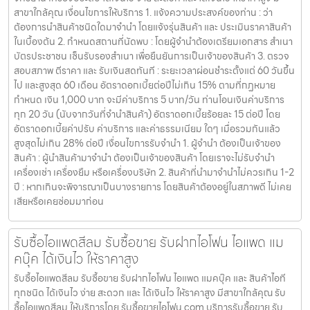
สาขาใกล้คุณ เงื่อนไขการให้บริการ 1. แจ้งความประสงค์ของท่าน : ว่า
ต้องการนำสินค้าชนิดใดมาจำนำ โดยแจ้งรุ่นสินค้า และ ประเมินราคาสินค้า
ในเบื้องต้น 2. กำหนดสถานที่นัดพบ : โดยผู้จำนำต้องเตรียมเอกสาร สำเนา
บัตรประชาชน เซ็นรับรองสำเนา เพื่อยืนยันการเป็นเจ้าของสินค้า 3. ตรวจ
สอบสภาพ ตีราคา และ รับเงินสดทันที : ระยะเวลาผ่อนชำระตั้งแต่ 60 วันขึ้น
ไป และสูงสุด 60 เดือน อัตราดอกเบี้ยต่อปีไม่เกิน 15% ตามที่กฏหมาย
กำหนด เงิน 1,000 บาท จะมีค่าบริการ 5 บาท/วัน ท่านโอนเงินค่าบริการ
ทุก 20 วัน (นับจากวันที่จำนำสินค้า) อัตราดอกเบี้ยร้อยละ 15 ต่อปี โดย
อัตราดอกเบี้ยค่าปรับ ค่าบริการ และค่าธรรมเนียม ใดๆ เมื่อรวมกันแล้ว
สูงสุดไม่เกิน 28% ต่อปี เงื่อนไขการรับจำนำ 1. ผู้จำนำ ต้องเป็นเจ้าของ
สินค้า : ผู้นำสินค้ามาจำนำ ต้องเป็นเจ้าของสินค้า โดยเราจะไม่รับจำนำ
เครื่องเช่า เครื่องยืม หรือเครื่องบริษัท 2. สินค้าที่นำมาจำนำไม่ควรเกิน 1-2
ปี : หากเกินจะพิจารณาเป็นบางรายการ โดยสินค้าต้องอยู่ในสภาพดี ไม่เคย
เสียหรือเคยซ่อมมาก่อน
รับซื้อไอแพดสีลม รับซื้อขาย รับฝากไอโฟน ไอแพด แม
คบุ๊ค ได้เงินไว ให้ราคาสูง
รับซื้อไอแพดสีลม รับซื้อขาย รับฝากไอโฟน ไอแพด แมคบุ๊ค และ สินค้าไอที
ทุกชนิด ได้เงินไว ง่าย สะดวก และ ได้เงินไว ให้ราคาสูง มีสาขาใกล้คุณ รับ
ซื้อไอแพดสีลม ให้บริการโดย รับซื้อขายไอโฟน.com บริการรับซื้อขาย รับ