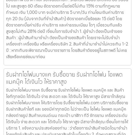
ไป และสูงสุด 60 เดือน อัตราดอกเบี้ยต่อปีไม่เกิน 15% ตามที่กฏหมาย
กำหนด เงิน 1,000 บาท จะมีค่าบริการ 5 บาท/วัน ท่านโอนเงินค่าบริการ
ทุก 20 วัน (นับจากวันที่จำนำสินค้า) อัตราดอกเบี้ยร้อยละ 15 ต่อปี โดย
อัตราดอกเบี้ยค่าปรับ ค่าบริการ และค่าธรรมเนียม ใดๆ เมื่อรวมกันแล้ว
สูงสุดไม่เกิน 28% ต่อปี เงื่อนไขการรับจำนำ 1. ผู้จำนำ ต้องเป็นเจ้าของ
สินค้า : ผู้นำสินค้ามาจำนำ ต้องเป็นเจ้าของสินค้า โดยเราจะไม่รับจำนำ
เครื่องเช่า เครื่องยืม หรือเครื่องบริษัท 2. สินค้าที่นำมาจำนำไม่ควรเกิน 1-2
ปี : หากเกินจะพิจารณาเป็นบางรายการ โดยสินค้าต้องอยู่ในสภาพดี ไม่เคย
เสียหรือเคยซ่อมมาก่อน
รับฝากไอโฟนบางแค รับซื้อขาย รับฝากไอโฟน ไอแพด
แมคบุ๊ค ได้เงินไว ให้ราคาสูง
รับฝากไอโฟนบางแค รับซื้อขาย รับฝากไอโฟน ไอแพด แมคบุ๊ค และ สินค้า
ไอทีทุกชนิด ได้เงินไว ง่าย สะดวก และ ได้เงินไว ให้ราคาสูง มีสาขาใกล้คุณ
รับฝากไอโฟนบางแค ให้บริการโดย รับซื้อขายไอโฟน.com บริการรับซื้อขาย
รับฝากสินค้าไอที และ ของมีค่าทุกชนิด ไม่ว่าจะเป็น ไอโฟน ไอแพด แมคบุ๊ค
กล้องถ่ายรูป สินค้าแบรนด์เนม กระเป๋า นาฬิกา ทีวี จักรยาน เครื่องประดับ
ได้เงินไว ง่าย สะดวก และ ได้เงินไว ให้ราคาสูง มีสาขาใกล้คุณ เงื่อนไขการให้
บริการ 1. แจ้งความประสงค์ของท่าน : ว่าต้องการนำสินค้าชนิดใดมาจำนำ
โดยแจ้งรุ่นสินค้า และ ประเมินราคาสินค้าในเบื้องต้น 2. กำหนดสถานที่นัด