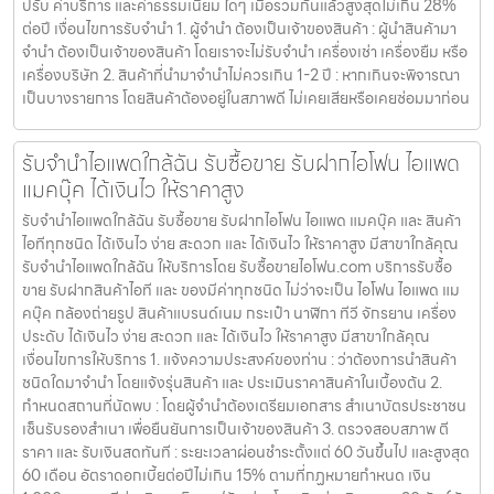
ปรับ ค่าบริการ และค่าธรรมเนียม ใดๆ เมื่อรวมกันแล้วสูงสุดไม่เกิน 28%
ต่อปี เงื่อนไขการรับจำนำ 1. ผู้จำนำ ต้องเป็นเจ้าของสินค้า : ผู้นำสินค้ามา
จำนำ ต้องเป็นเจ้าของสินค้า โดยเราจะไม่รับจำนำ เครื่องเช่า เครื่องยืม หรือ
เครื่องบริษัท 2. สินค้าที่นำมาจำนำไม่ควรเกิน 1-2 ปี : หากเกินจะพิจารณา
เป็นบางรายการ โดยสินค้าต้องอยู่ในสภาพดี ไม่เคยเสียหรือเคยซ่อมมาก่อน
รับจำนำไอแพดใกล้ฉัน รับซื้อขาย รับฝากไอโฟน ไอแพด
แมคบุ๊ค ได้เงินไว ให้ราคาสูง
รับจำนำไอแพดใกล้ฉัน รับซื้อขาย รับฝากไอโฟน ไอแพด แมคบุ๊ค และ สินค้า
ไอทีทุกชนิด ได้เงินไว ง่าย สะดวก และ ได้เงินไว ให้ราคาสูง มีสาขาใกล้คุณ
รับจำนำไอแพดใกล้ฉัน ให้บริการโดย รับซื้อขายไอโฟน.com บริการรับซื้อ
ขาย รับฝากสินค้าไอที และ ของมีค่าทุกชนิด ไม่ว่าจะเป็น ไอโฟน ไอแพด แม
คบุ๊ค กล้องถ่ายรูป สินค้าแบรนด์เนม กระเป๋า นาฬิกา ทีวี จักรยาน เครื่อง
ประดับ ได้เงินไว ง่าย สะดวก และ ได้เงินไว ให้ราคาสูง มีสาขาใกล้คุณ
เงื่อนไขการให้บริการ 1. แจ้งความประสงค์ของท่าน : ว่าต้องการนำสินค้า
ชนิดใดมาจำนำ โดยแจ้งรุ่นสินค้า และ ประเมินราคาสินค้าในเบื้องต้น 2.
กำหนดสถานที่นัดพบ : โดยผู้จำนำต้องเตรียมเอกสาร สำเนาบัตรประชาชน
เซ็นรับรองสำเนา เพื่อยืนยันการเป็นเจ้าของสินค้า 3. ตรวจสอบสภาพ ตี
ราคา และ รับเงินสดทันที : ระยะเวลาผ่อนชำระตั้งแต่ 60 วันขึ้นไป และสูงสุด
60 เดือน อัตราดอกเบี้ยต่อปีไม่เกิน 15% ตามที่กฏหมายกำหนด เงิน