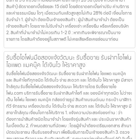
บริการ 5 บาท/วัน ท่านโอนเงินค่าบริการทุก 20 วัน (นับจากวันที่จำนำ
สินค้า) อัตราดอกเบี้ยร้อยละ 15 ต่อปี โดยอัตราดอกเบี้ยค่าปรับ ค่าบริการ
และค่าธรรมเนียม ใดๆ เมื่อรวมกันแล้วสูงสุดไม่เกิน 28% ต่อปี เงื่อนไขการ
รับจำนำ 1. ผู้จำนำ ต้องเป็นเจ้าของสินค้า : ผู้นำสินค้ามาจำนำ ต้องเป็น
เจ้าของสินค้า โดยเราจะไม่รับจำนำ เครื่องเช่า เครื่องยืม หรือเครื่องบริษัท
2. สินค้าที่นำมาจำนำไม่ควรเกิน 1-2 ปี : หากเกินจะพิจารณาเป็นบาง
รายการ โดยสินค้าต้องอยู่ในสภาพดี ไม่เคยเสียหรือเคยซ่อมมาก่อน
รับซื้อไอโฟนมือสองแจ้งวัฒนะ รับซื้อขาย รับฝากไอโฟน
ไอแพด แมคบุ๊ค ได้เงินไว ให้ราคาสูง
รับซื้อไอโฟนมือสองแจ้งวัฒนะ รับซื้อขาย รับฝากไอโฟน ไอแพด แมคบุ๊ค
และ สินค้าไอทีทุกชนิด ได้เงินไว ง่าย สะดวก และ ได้เงินไว ให้ราคาสูง มีสาขา
ใกล้คุณ รับซื้อไอโฟนมือสองแจ้งวัฒนะ ให้บริการโดย รับซื้อขายไอ
โฟน.com บริการรับซื้อขาย รับฝากสินค้าไอที และ ของมีค่าทุกชนิด ไม่ว่าจะ
เป็น ไอโฟน ไอแพด แมคบุ๊ค กล้องถ่ายรูป สินค้าแบรนด์เนม กระเป๋า นาฬิกา
ทีวี จักรยาน เครื่องประดับ ได้เงินไว ง่าย สะดวก และ ได้เงินไว ให้ราคาสูง มี
สาขาใกล้คุณ เงื่อนไขการให้บริการ 1. แจ้งความประสงค์ของท่าน : ว่า
ต้องการนำสินค้าชนิดใดมาจำนำ โดยแจ้งรุ่นสินค้า และ ประเมินราคาสินค้า
ในเบื้องต้น 2. กำหนดสถานที่นัดพบ : โดยผู้จำนำต้องเตรียมเอกสาร สำเนา
บัตรประชาชน เซ็นรับรองสำเนา เพื่อยืนยันการเป็นเจ้าของสินค้า 3. ตรวจ
สอบสภาพ ตีราคา และ รับเงินสดทันที : ระยะเวลาผ่อนชำระตั้งแต่ 60 วันขึ้น