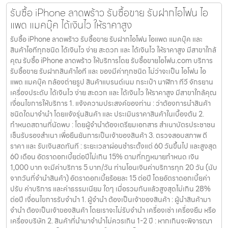
รับซื้อ iPhone ลาดพร้าว รับซื้อขาย รับฝากไอโฟน ไอ
แพด แมคบุ๊ค ได้เงินไว ให้ราคาสูง
รับซื้อ iPhone ลาดพร้าว รับซื้อขาย รับฝากไอโฟน ไอแพด แมคบุ๊ค และ
สินค้าไอทีทุกชนิด ได้เงินไว ง่าย สะดวก และ ได้เงินไว ให้ราคาสูง มีสาขาใกล้
คุณ รับซื้อ iPhone ลาดพร้าว ให้บริการโดย รับซื้อขายไอโฟน.com บริการ
รับซื้อขาย รับฝากสินค้าไอที และ ของมีค่าทุกชนิด ไม่ว่าจะเป็น ไอโฟน ไอ
แพด แมคบุ๊ค กล้องถ่ายรูป สินค้าแบรนด์เนม กระเป๋า นาฬิกา ทีวี จักรยาน
เครื่องประดับ ได้เงินไว ง่าย สะดวก และ ได้เงินไว ให้ราคาสูง มีสาขาใกล้คุณ
เงื่อนไขการให้บริการ 1. แจ้งความประสงค์ของท่าน : ว่าต้องการนำสินค้า
ชนิดใดมาจำนำ โดยแจ้งรุ่นสินค้า และ ประเมินราคาสินค้าในเบื้องต้น 2.
กำหนดสถานที่นัดพบ : โดยผู้จำนำต้องเตรียมเอกสาร สำเนาบัตรประชาชน
เซ็นรับรองสำเนา เพื่อยืนยันการเป็นเจ้าของสินค้า 3. ตรวจสอบสภาพ ตี
ราคา และ รับเงินสดทันที : ระยะเวลาผ่อนชำระตั้งแต่ 60 วันขึ้นไป และสูงสุด
60 เดือน อัตราดอกเบี้ยต่อปีไม่เกิน 15% ตามที่กฏหมายกำหนด เงิน
1,000 บาท จะมีค่าบริการ 5 บาท/วัน ท่านโอนเงินค่าบริการทุก 20 วัน (นับ
จากวันที่จำนำสินค้า) อัตราดอกเบี้ยร้อยละ 15 ต่อปี โดยอัตราดอกเบี้ยค่า
ปรับ ค่าบริการ และค่าธรรมเนียม ใดๆ เมื่อรวมกันแล้วสูงสุดไม่เกิน 28%
ต่อปี เงื่อนไขการรับจำนำ 1. ผู้จำนำ ต้องเป็นเจ้าของสินค้า : ผู้นำสินค้ามา
จำนำ ต้องเป็นเจ้าของสินค้า โดยเราจะไม่รับจำนำ เครื่องเช่า เครื่องยืม หรือ
เครื่องบริษัท 2. สินค้าที่นำมาจำนำไม่ควรเกิน 1-2 ปี : หากเกินจะพิจารณา