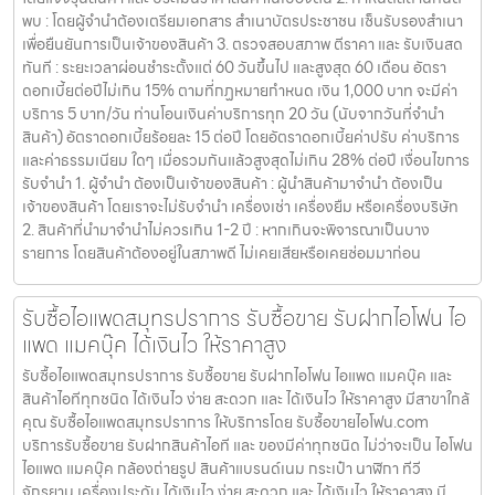
พบ : โดยผู้จำนำต้องเตรียมเอกสาร สำเนาบัตรประชาชน เซ็นรับรองสำเนา
เพื่อยืนยันการเป็นเจ้าของสินค้า 3. ตรวจสอบสภาพ ตีราคา และ รับเงินสด
ทันที : ระยะเวลาผ่อนชำระตั้งแต่ 60 วันขึ้นไป และสูงสุด 60 เดือน อัตรา
ดอกเบี้ยต่อปีไม่เกิน 15% ตามที่กฏหมายกำหนด เงิน 1,000 บาท จะมีค่า
บริการ 5 บาท/วัน ท่านโอนเงินค่าบริการทุก 20 วัน (นับจากวันที่จำนำ
สินค้า) อัตราดอกเบี้ยร้อยละ 15 ต่อปี โดยอัตราดอกเบี้ยค่าปรับ ค่าบริการ
และค่าธรรมเนียม ใดๆ เมื่อรวมกันแล้วสูงสุดไม่เกิน 28% ต่อปี เงื่อนไขการ
รับจำนำ 1. ผู้จำนำ ต้องเป็นเจ้าของสินค้า : ผู้นำสินค้ามาจำนำ ต้องเป็น
เจ้าของสินค้า โดยเราจะไม่รับจำนำ เครื่องเช่า เครื่องยืม หรือเครื่องบริษัท
2. สินค้าที่นำมาจำนำไม่ควรเกิน 1-2 ปี : หากเกินจะพิจารณาเป็นบาง
รายการ โดยสินค้าต้องอยู่ในสภาพดี ไม่เคยเสียหรือเคยซ่อมมาก่อน
รับซื้อไอแพดสมุทรปราการ รับซื้อขาย รับฝากไอโฟน ไอ
แพด แมคบุ๊ค ได้เงินไว ให้ราคาสูง
รับซื้อไอแพดสมุทรปราการ รับซื้อขาย รับฝากไอโฟน ไอแพด แมคบุ๊ค และ
สินค้าไอทีทุกชนิด ได้เงินไว ง่าย สะดวก และ ได้เงินไว ให้ราคาสูง มีสาขาใกล้
คุณ รับซื้อไอแพดสมุทรปราการ ให้บริการโดย รับซื้อขายไอโฟน.com
บริการรับซื้อขาย รับฝากสินค้าไอที และ ของมีค่าทุกชนิด ไม่ว่าจะเป็น ไอโฟน
ไอแพด แมคบุ๊ค กล้องถ่ายรูป สินค้าแบรนด์เนม กระเป๋า นาฬิกา ทีวี
จักรยาน เครื่องประดับ ได้เงินไว ง่าย สะดวก และ ได้เงินไว ให้ราคาสูง มี