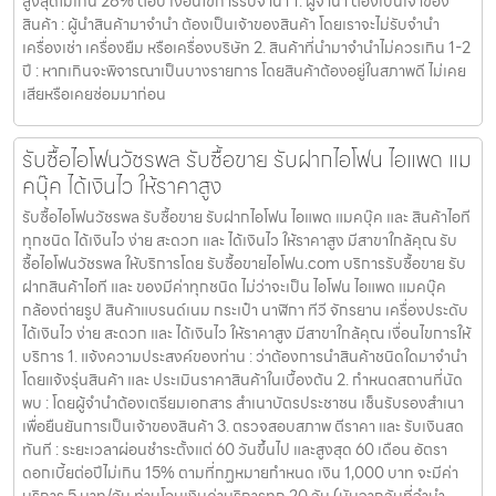
สูงสุดไม่เกิน 28% ต่อปี เงื่อนไขการรับจำนำ 1. ผู้จำนำ ต้องเป็นเจ้าของ
สินค้า : ผู้นำสินค้ามาจำนำ ต้องเป็นเจ้าของสินค้า โดยเราจะไม่รับจำนำ
เครื่องเช่า เครื่องยืม หรือเครื่องบริษัท 2. สินค้าที่นำมาจำนำไม่ควรเกิน 1-2
ปี : หากเกินจะพิจารณาเป็นบางรายการ โดยสินค้าต้องอยู่ในสภาพดี ไม่เคย
เสียหรือเคยซ่อมมาก่อน
รับซื้อไอโฟนวัชรพล รับซื้อขาย รับฝากไอโฟน ไอแพด แม
คบุ๊ค ได้เงินไว ให้ราคาสูง
รับซื้อไอโฟนวัชรพล รับซื้อขาย รับฝากไอโฟน ไอแพด แมคบุ๊ค และ สินค้าไอที
ทุกชนิด ได้เงินไว ง่าย สะดวก และ ได้เงินไว ให้ราคาสูง มีสาขาใกล้คุณ รับ
ซื้อไอโฟนวัชรพล ให้บริการโดย รับซื้อขายไอโฟน.com บริการรับซื้อขาย รับ
ฝากสินค้าไอที และ ของมีค่าทุกชนิด ไม่ว่าจะเป็น ไอโฟน ไอแพด แมคบุ๊ค
กล้องถ่ายรูป สินค้าแบรนด์เนม กระเป๋า นาฬิกา ทีวี จักรยาน เครื่องประดับ
ได้เงินไว ง่าย สะดวก และ ได้เงินไว ให้ราคาสูง มีสาขาใกล้คุณ เงื่อนไขการให้
บริการ 1. แจ้งความประสงค์ของท่าน : ว่าต้องการนำสินค้าชนิดใดมาจำนำ
โดยแจ้งรุ่นสินค้า และ ประเมินราคาสินค้าในเบื้องต้น 2. กำหนดสถานที่นัด
พบ : โดยผู้จำนำต้องเตรียมเอกสาร สำเนาบัตรประชาชน เซ็นรับรองสำเนา
เพื่อยืนยันการเป็นเจ้าของสินค้า 3. ตรวจสอบสภาพ ตีราคา และ รับเงินสด
ทันที : ระยะเวลาผ่อนชำระตั้งแต่ 60 วันขึ้นไป และสูงสุด 60 เดือน อัตรา
ดอกเบี้ยต่อปีไม่เกิน 15% ตามที่กฏหมายกำหนด เงิน 1,000 บาท จะมีค่า