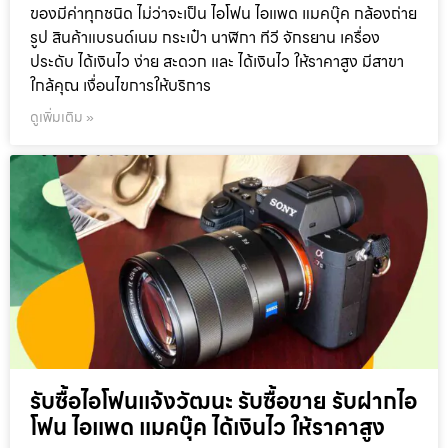
ของมีค่าทุกชนิด ไม่ว่าจะเป็น ไอโฟน ไอแพด แมคบุ๊ค กล้องถ่าย
รูป สินค้าแบรนด์เนม กระเป๋า นาฬิกา ทีวี จักรยาน เครื่อง
ประดับ ได้เงินไว ง่าย สะดวก และ ได้เงินไว ให้ราคาสูง มีสาขา
ใกล้คุณ เงื่อนไขการให้บริการ
ดูเพิ่มเติม »
รับซื้อไอโฟนแจ้งวัฒนะ รับซื้อขาย รับฝากไอ
โฟน ไอแพด แมคบุ๊ค ได้เงินไว ให้ราคาสูง