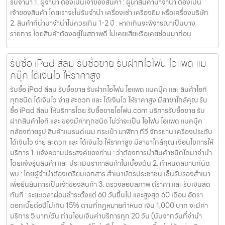
รับจำนำ 1. ผู้จำนำ ต้องเป็นเจ้าของสินค้า : ผู้นำสินค้ามาจำนำ ต้องเป็น
เจ้าของสินค้า โดยเราจะไม่รับจำนำ เครื่องเช่า เครื่องยืม หรือเครื่องบริษัท
2. สินค้าที่นำมาจำนำไม่ควรเกิน 1-2 ปี : หากเกินจะพิจารณาเป็นบาง
รายการ โดยสินค้าต้องอยู่ในสภาพดี ไม่เคยเสียหรือเคยซ่อมมาก่อน
รับซื้อ iPad สีลม รับซื้อขาย รับฝากไอโฟน ไอแพด แม
คบุ๊ค ได้เงินไว ให้ราคาสูง
รับซื้อ iPad สีลม รับซื้อขาย รับฝากไอโฟน ไอแพด แมคบุ๊ค และ สินค้าไอที
ทุกชนิด ได้เงินไว ง่าย สะดวก และ ได้เงินไว ให้ราคาสูง มีสาขาใกล้คุณ รับ
ซื้อ iPad สีลม ให้บริการโดย รับซื้อขายไอโฟน.com บริการรับซื้อขาย รับ
ฝากสินค้าไอที และ ของมีค่าทุกชนิด ไม่ว่าจะเป็น ไอโฟน ไอแพด แมคบุ๊ค
กล้องถ่ายรูป สินค้าแบรนด์เนม กระเป๋า นาฬิกา ทีวี จักรยาน เครื่องประดับ
ได้เงินไว ง่าย สะดวก และ ได้เงินไว ให้ราคาสูง มีสาขาใกล้คุณ เงื่อนไขการให้
บริการ 1. แจ้งความประสงค์ของท่าน : ว่าต้องการนำสินค้าชนิดใดมาจำนำ
โดยแจ้งรุ่นสินค้า และ ประเมินราคาสินค้าในเบื้องต้น 2. กำหนดสถานที่นัด
พบ : โดยผู้จำนำต้องเตรียมเอกสาร สำเนาบัตรประชาชน เซ็นรับรองสำเนา
เพื่อยืนยันการเป็นเจ้าของสินค้า 3. ตรวจสอบสภาพ ตีราคา และ รับเงินสด
ทันที : ระยะเวลาผ่อนชำระตั้งแต่ 60 วันขึ้นไป และสูงสุด 60 เดือน อัตรา
ดอกเบี้ยต่อปีไม่เกิน 15% ตามที่กฏหมายกำหนด เงิน 1,000 บาท จะมีค่า
บริการ 5 บาท/วัน ท่านโอนเงินค่าบริการทุก 20 วัน (นับจากวันที่จำนำ