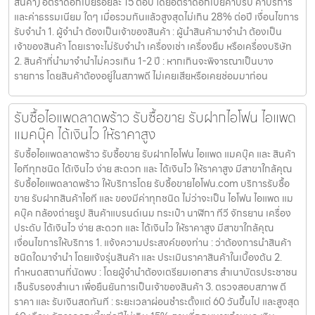
สินค้า) อัตราดอกเบี้ยร้อยละ 15 ต่อปี โดยอัตราดอกเบี้ยค่าปรับ ค่าบริการ
และค่าธรรมเนียม ใดๆ เมื่อรวมกันแล้วสูงสุดไม่เกิน 28% ต่อปี เงื่อนไขการ
รับจำนำ 1. ผู้จำนำ ต้องเป็นเจ้าของสินค้า : ผู้นำสินค้ามาจำนำ ต้องเป็น
เจ้าของสินค้า โดยเราจะไม่รับจำนำ เครื่องเช่า เครื่องยืม หรือเครื่องบริษัท
2. สินค้าที่นำมาจำนำไม่ควรเกิน 1-2 ปี : หากเกินจะพิจารณาเป็นบาง
รายการ โดยสินค้าต้องอยู่ในสภาพดี ไม่เคยเสียหรือเคยซ่อมมาก่อน
รับซื้อไอแพดลาดพร้าว รับซื้อขาย รับฝากไอโฟน ไอแพด
แมคบุ๊ค ได้เงินไว ให้ราคาสูง
รับซื้อไอแพดลาดพร้าว รับซื้อขาย รับฝากไอโฟน ไอแพด แมคบุ๊ค และ สินค้า
ไอทีทุกชนิด ได้เงินไว ง่าย สะดวก และ ได้เงินไว ให้ราคาสูง มีสาขาใกล้คุณ
รับซื้อไอแพดลาดพร้าว ให้บริการโดย รับซื้อขายไอโฟน.com บริการรับซื้อ
ขาย รับฝากสินค้าไอที และ ของมีค่าทุกชนิด ไม่ว่าจะเป็น ไอโฟน ไอแพด แม
คบุ๊ค กล้องถ่ายรูป สินค้าแบรนด์เนม กระเป๋า นาฬิกา ทีวี จักรยาน เครื่อง
ประดับ ได้เงินไว ง่าย สะดวก และ ได้เงินไว ให้ราคาสูง มีสาขาใกล้คุณ
เงื่อนไขการให้บริการ 1. แจ้งความประสงค์ของท่าน : ว่าต้องการนำสินค้า
ชนิดใดมาจำนำ โดยแจ้งรุ่นสินค้า และ ประเมินราคาสินค้าในเบื้องต้น 2.
กำหนดสถานที่นัดพบ : โดยผู้จำนำต้องเตรียมเอกสาร สำเนาบัตรประชาชน
เซ็นรับรองสำเนา เพื่อยืนยันการเป็นเจ้าของสินค้า 3. ตรวจสอบสภาพ ตี
ราคา และ รับเงินสดทันที : ระยะเวลาผ่อนชำระตั้งแต่ 60 วันขึ้นไป และสูงสุด