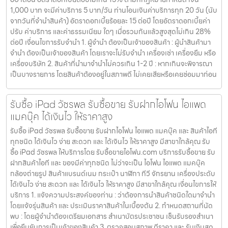
1,000 บาท จะมีค่าบริการ 5 บาท/วัน ท่านโอนเงินค่าบริการทุก 20 วัน (นับ
จากวันที่จำนำสินค้า) อัตราดอกเบี้ยร้อยละ 15 ต่อปี โดยอัตราดอกเบี้ยค่า
ปรับ ค่าบริการ และค่าธรรมเนียม ใดๆ เมื่อรวมกันแล้วสูงสุดไม่เกิน 28%
ต่อปี เงื่อนไขการรับจำนำ 1. ผู้จำนำ ต้องเป็นเจ้าของสินค้า : ผู้นำสินค้ามา
จำนำ ต้องเป็นเจ้าของสินค้า โดยเราจะไม่รับจำนำ เครื่องเช่า เครื่องยืม หรือ
เครื่องบริษัท 2. สินค้าที่นำมาจำนำไม่ควรเกิน 1-2 ปี : หากเกินจะพิจารณา
เป็นบางรายการ โดยสินค้าต้องอยู่ในสภาพดี ไม่เคยเสียหรือเคยซ่อมมาก่อน
รับซื้อ iPad วัชรพล รับซื้อขาย รับฝากไอโฟน ไอแพด
แมคบุ๊ค ได้เงินไว ให้ราคาสูง
รับซื้อ iPad วัชรพล รับซื้อขาย รับฝากไอโฟน ไอแพด แมคบุ๊ค และ สินค้าไอที
ทุกชนิด ได้เงินไว ง่าย สะดวก และ ได้เงินไว ให้ราคาสูง มีสาขาใกล้คุณ รับ
ซื้อ iPad วัชรพล ให้บริการโดย รับซื้อขายไอโฟน.com บริการรับซื้อขาย รับ
ฝากสินค้าไอที และ ของมีค่าทุกชนิด ไม่ว่าจะเป็น ไอโฟน ไอแพด แมคบุ๊ค
กล้องถ่ายรูป สินค้าแบรนด์เนม กระเป๋า นาฬิกา ทีวี จักรยาน เครื่องประดับ
ได้เงินไว ง่าย สะดวก และ ได้เงินไว ให้ราคาสูง มีสาขาใกล้คุณ เงื่อนไขการให้
บริการ 1. แจ้งความประสงค์ของท่าน : ว่าต้องการนำสินค้าชนิดใดมาจำนำ
โดยแจ้งรุ่นสินค้า และ ประเมินราคาสินค้าในเบื้องต้น 2. กำหนดสถานที่นัด
พบ : โดยผู้จำนำต้องเตรียมเอกสาร สำเนาบัตรประชาชน เซ็นรับรองสำเนา
เพื่อยืนยันการเป็นเจ้าของสินค้า 3. ตรวจสอบสภาพ ตีราคา และ รับเงินสด