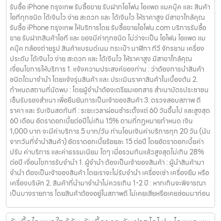
รับซื้อ iPhone กรุงเทพ รับซื้อขาย รับฝากไอโฟน ไอแพด แมคบุ๊ค และ สินค้า
ไอทีทุกชนิด ได้เงินไว ง่าย สะดวก และ ได้เงินไว ให้ราคาสูง มีสาขาใกล้คุณ
รับซื้อ iPhone กรุงเทพ ให้บริการโดย รับซื้อขายไอโฟน.com บริการรับซื้อ
ขาย รับฝากสินค้าไอที และ ของมีค่าทุกชนิด ไม่ว่าจะเป็น ไอโฟน ไอแพด แม
คบุ๊ค กล้องถ่ายรูป สินค้าแบรนด์เนม กระเป๋า นาฬิกา ทีวี จักรยาน เครื่อง
ประดับ ได้เงินไว ง่าย สะดวก และ ได้เงินไว ให้ราคาสูง มีสาขาใกล้คุณ
เงื่อนไขการให้บริการ 1. แจ้งความประสงค์ของท่าน : ว่าต้องการนำสินค้า
ชนิดใดมาจำนำ โดยแจ้งรุ่นสินค้า และ ประเมินราคาสินค้าในเบื้องต้น 2.
กำหนดสถานที่นัดพบ : โดยผู้จำนำต้องเตรียมเอกสาร สำเนาบัตรประชาชน
เซ็นรับรองสำเนา เพื่อยืนยันการเป็นเจ้าของสินค้า 3. ตรวจสอบสภาพ ตี
ราคา และ รับเงินสดทันที : ระยะเวลาผ่อนชำระตั้งแต่ 60 วันขึ้นไป และสูงสุด
60 เดือน อัตราดอกเบี้ยต่อปีไม่เกิน 15% ตามที่กฏหมายกำหนด เงิน
1,000 บาท จะมีค่าบริการ 5 บาท/วัน ท่านโอนเงินค่าบริการทุก 20 วัน (นับ
จากวันที่จำนำสินค้า) อัตราดอกเบี้ยร้อยละ 15 ต่อปี โดยอัตราดอกเบี้ยค่า
ปรับ ค่าบริการ และค่าธรรมเนียม ใดๆ เมื่อรวมกันแล้วสูงสุดไม่เกิน 28%
ต่อปี เงื่อนไขการรับจำนำ 1. ผู้จำนำ ต้องเป็นเจ้าของสินค้า : ผู้นำสินค้ามา
จำนำ ต้องเป็นเจ้าของสินค้า โดยเราจะไม่รับจำนำ เครื่องเช่า เครื่องยืม หรือ
เครื่องบริษัท 2. สินค้าที่นำมาจำนำไม่ควรเกิน 1-2 ปี : หากเกินจะพิจารณา
เป็นบางรายการ โดยสินค้าต้องอยู่ในสภาพดี ไม่เคยเสียหรือเคยซ่อมมาก่อน