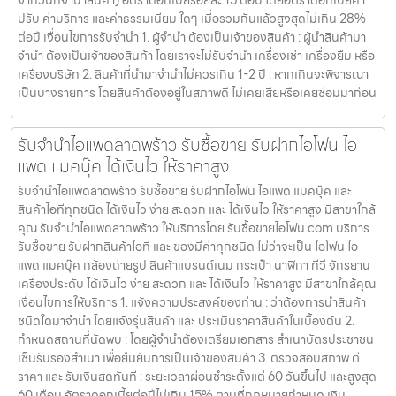
จากวันที่จำนำสินค้า) อัตราดอกเบี้ยร้อยละ 15 ต่อปี โดยอัตราดอกเบี้ยค่า
ปรับ ค่าบริการ และค่าธรรมเนียม ใดๆ เมื่อรวมกันแล้วสูงสุดไม่เกิน 28%
ต่อปี เงื่อนไขการรับจำนำ 1. ผู้จำนำ ต้องเป็นเจ้าของสินค้า : ผู้นำสินค้ามา
จำนำ ต้องเป็นเจ้าของสินค้า โดยเราจะไม่รับจำนำ เครื่องเช่า เครื่องยืม หรือ
เครื่องบริษัท 2. สินค้าที่นำมาจำนำไม่ควรเกิน 1-2 ปี : หากเกินจะพิจารณา
เป็นบางรายการ โดยสินค้าต้องอยู่ในสภาพดี ไม่เคยเสียหรือเคยซ่อมมาก่อน
รับจำนำไอแพดลาดพร้าว รับซื้อขาย รับฝากไอโฟน ไอ
แพด แมคบุ๊ค ได้เงินไว ให้ราคาสูง
รับจำนำไอแพดลาดพร้าว รับซื้อขาย รับฝากไอโฟน ไอแพด แมคบุ๊ค และ
สินค้าไอทีทุกชนิด ได้เงินไว ง่าย สะดวก และ ได้เงินไว ให้ราคาสูง มีสาขาใกล้
คุณ รับจำนำไอแพดลาดพร้าว ให้บริการโดย รับซื้อขายไอโฟน.com บริการ
รับซื้อขาย รับฝากสินค้าไอที และ ของมีค่าทุกชนิด ไม่ว่าจะเป็น ไอโฟน ไอ
แพด แมคบุ๊ค กล้องถ่ายรูป สินค้าแบรนด์เนม กระเป๋า นาฬิกา ทีวี จักรยาน
เครื่องประดับ ได้เงินไว ง่าย สะดวก และ ได้เงินไว ให้ราคาสูง มีสาขาใกล้คุณ
เงื่อนไขการให้บริการ 1. แจ้งความประสงค์ของท่าน : ว่าต้องการนำสินค้า
ชนิดใดมาจำนำ โดยแจ้งรุ่นสินค้า และ ประเมินราคาสินค้าในเบื้องต้น 2.
กำหนดสถานที่นัดพบ : โดยผู้จำนำต้องเตรียมเอกสาร สำเนาบัตรประชาชน
เซ็นรับรองสำเนา เพื่อยืนยันการเป็นเจ้าของสินค้า 3. ตรวจสอบสภาพ ตี
ราคา และ รับเงินสดทันที : ระยะเวลาผ่อนชำระตั้งแต่ 60 วันขึ้นไป และสูงสุด
60 เดือน อัตราดอกเบี้ยต่อปีไม่เกิน 15% ตามที่กฏหมายกำหนด เงิน