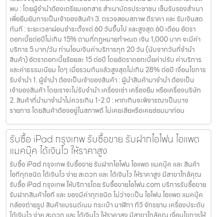
พบ : โดยผู้จำนำต้องเตรียมเอกสาร สำเนาบัตรประชาชน เซ็นรับรองสำเนา
เพื่อยืนยันการเป็นเจ้าของสินค้า 3. ตรวจสอบสภาพ ตีราคา และ รับเงินสด
ทันที : ระยะเวลาผ่อนชำระตั้งแต่ 60 วันขึ้นไป และสูงสุด 60 เดือน อัตรา
ดอกเบี้ยต่อปีไม่เกิน 15% ตามที่กฏหมายกำหนด เงิน 1,000 บาท จะมีค่า
บริการ 5 บาท/วัน ท่านโอนเงินค่าบริการทุก 20 วัน (นับจากวันที่จำนำ
สินค้า) อัตราดอกเบี้ยร้อยละ 15 ต่อปี โดยอัตราดอกเบี้ยค่าปรับ ค่าบริการ
และค่าธรรมเนียม ใดๆ เมื่อรวมกันแล้วสูงสุดไม่เกิน 28% ต่อปี เงื่อนไขการ
รับจำนำ 1. ผู้จำนำ ต้องเป็นเจ้าของสินค้า : ผู้นำสินค้ามาจำนำ ต้องเป็น
เจ้าของสินค้า โดยเราจะไม่รับจำนำ เครื่องเช่า เครื่องยืม หรือเครื่องบริษัท
2. สินค้าที่นำมาจำนำไม่ควรเกิน 1-2 ปี : หากเกินจะพิจารณาเป็นบาง
รายการ โดยสินค้าต้องอยู่ในสภาพดี ไม่เคยเสียหรือเคยซ่อมมาก่อน
รับซื้อ iPad กรุงเทพ รับซื้อขาย รับฝากไอโฟน ไอแพด
แมคบุ๊ค ได้เงินไว ให้ราคาสูง
รับซื้อ iPad กรุงเทพ รับซื้อขาย รับฝากไอโฟน ไอแพด แมคบุ๊ค และ สินค้า
ไอทีทุกชนิด ได้เงินไว ง่าย สะดวก และ ได้เงินไว ให้ราคาสูง มีสาขาใกล้คุณ
รับซื้อ iPad กรุงเทพ ให้บริการโดย รับซื้อขายไอโฟน.com บริการรับซื้อขาย
รับฝากสินค้าไอที และ ของมีค่าทุกชนิด ไม่ว่าจะเป็น ไอโฟน ไอแพด แมคบุ๊ค
กล้องถ่ายรูป สินค้าแบรนด์เนม กระเป๋า นาฬิกา ทีวี จักรยาน เครื่องประดับ
ได้เงินไว ง่าย สะดวก และ ได้เงินไว ให้ราคาสูง มีสาขาใกล้คุณ เงื่อนไขการให้