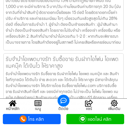
60 เดือน อัตราดอกเบี้ยต่อปีไม่เกิน 15% ตามที่กฏหมายกำหนด เงิน
1,000 บาท จะมีค่าบริการ 5 บาท/วัน ท่านโอนเงินค่าบริการทุก 20 วัน (นับ
จากวันที่จำนำสินค้า) อัตราดอกเบี้ยร้อยละ 15 ต่อปี โดยอัตราดอกเบี้ยค่า
ปรับ ค่าบริการ และค่าธรรมเนียม ใดๆ เมื่อรวมกันแล้วสูงสุดไม่เกิน 28%
ต่อปี เงื่อนไขการรับจำนำ 1. ผู้จำนำ ต้องเป็นเจ้าของสินค้า : ผู้นำสินค้ามา
จำนำ ต้องเป็นเจ้าของสินค้า โดยเราจะไม่รับจำนำ เครื่องเช่า เครื่องยืม หรือ
เครื่องบริษัท 2. สินค้าที่นำมาจำนำไม่ควรเกิน 1-2 ปี : หากเกินจะพิจารณา
เป็นบางรายการ โดยสินค้าต้องอยู่ในสภาพดี ไม่เคยเสียหรือเคยซ่อมมาก่อน
รับจำนำไอแพดบางรัก รับซื้อขาย รับฝากไอโฟน ไอแพด
แมคบุ๊ค ได้เงินไว ให้ราคาสูง
รับจำนำไอแพดบางรัก รับซื้อขาย รับฝากไอโฟน ไอแพด แมคบุ๊ค และ สินค้า
ไอทีทุกชนิด ได้เงินไว ง่าย สะดวก และ ได้เงินไว ให้ราคาสูง มีสาขาใกล้คุณ
รับจำนำไอแพดบางรัก ให้บริการโดย รับซื้อขายไอโฟน.com บริการรับซื้อ
ขาย รับฝากสินค้าไอที และ ของมีค่าทุกชนิด ไม่ว่าจะเป็น ไอโฟน ไอแพด แม
คบุ๊ค กล้องถ่ายรูป สินค้าแบรนด์เนม กระเป๋า นาฬิกา ทีวี จักรยาน เครื่อง
ประดับ ได้เงินไว ง่าย สะดวก และ ได้เงินไว ให้ราคาสูง มีสาขาใกล้คุณ
หน้าหลัก
เมนู
ติดต่อ
แชร์
เพิ่มเติม
เงื่อนไขการให้บริการ 1. แจ้งความประสงค์ของท่าน : ว่าต้องการนำสินค้า
ชนิดใดมาจำนำ โดยแจ้งรุ่นสินค้า และ ประเมินราคาสินค้าในเบื้องต้น 2.
โทร คลิก
แอดไลน์ คลิก
กำหนดสถานที่นัดพบ : โดยผู้จำนำต้องเตรียมเอกสาร สำเนาบัตรประชาชน