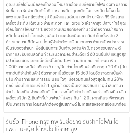
คุณ รับซื้อไอโฟนมือสองใกล้ฉัน ให้บริการโดย รับซื้อขายไอโฟน.com บริการ
รับซื้อขาย รับฝากสินค้าไอที และ ของมีค่าทุกชนิด ไม่ว่าจะเป็น ไอโฟน ไอ
แพด แมคบุ๊ค กล้องถ่ายรูป สินค้าแบรนด์เนม กระเป๋า นาฬิกา ทีวี จักรยาน
เครื่องประดับ ได้เงินไว ง่าย สะดวก และ ได้เงินไว ให้ราคาสูง มีสาขาใกล้คุณ
เงื่อนไขการให้บริการ 1. แจ้งความประสงค์ของท่าน : ว่าต้องการนำสินค้า
ชนิดใดมาจำนำ โดยแจ้งรุ่นสินค้า และ ประเมินราคาสินค้าในเบื้องต้น 2.
กำหนดสถานที่นัดพบ : โดยผู้จำนำต้องเตรียมเอกสาร สำเนาบัตรประชาชน
เซ็นรับรองสำเนา เพื่อยืนยันการเป็นเจ้าของสินค้า 3. ตรวจสอบสภาพ ตี
ราคา และ รับเงินสดทันที : ระยะเวลาผ่อนชำระตั้งแต่ 60 วันขึ้นไป และสูงสุด
60 เดือน อัตราดอกเบี้ยต่อปีไม่เกิน 15% ตามที่กฏหมายกำหนด เงิน
1,000 บาท จะมีค่าบริการ 5 บาท/วัน ท่านโอนเงินค่าบริการทุก 20 วัน (นับ
จากวันที่จำนำสินค้า) อัตราดอกเบี้ยร้อยละ 15 ต่อปี โดยอัตราดอกเบี้ยค่า
ปรับ ค่าบริการ และค่าธรรมเนียม ใดๆ เมื่อรวมกันแล้วสูงสุดไม่เกิน 28%
ต่อปี เงื่อนไขการรับจำนำ 1. ผู้จำนำ ต้องเป็นเจ้าของสินค้า : ผู้นำสินค้ามา
จำนำ ต้องเป็นเจ้าของสินค้า โดยเราจะไม่รับจำนำ เครื่องเช่า เครื่องยืม หรือ
เครื่องบริษัท 2. สินค้าที่นำมาจำนำไม่ควรเกิน 1-2 ปี : หากเกินจะพิจารณา
เป็นบางรายการ โดยสินค้าต้องอยู่ในสภาพดี ไม่เคยเสียหรือเคยซ่อมมาก่อน
รับซื้อ iPhone กรุงเทพ รับซื้อขาย รับฝากไอโฟน ไอ
แพด แมคบุ๊ค ได้เงินไว ให้ราคาสูง