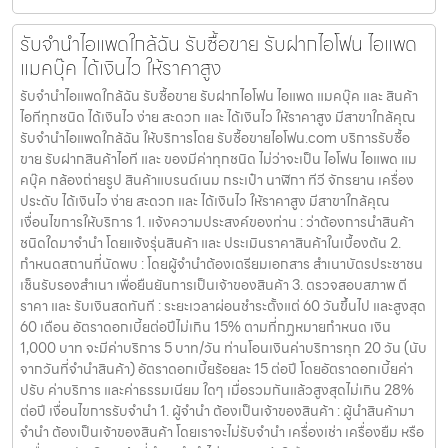
รับจำนำไอแพดใกล้ฉัน รับซื้อขาย รับฝากไอโฟน ไอแพด
แมคบุ๊ค ได้เงินไว ให้ราคาสูง
รับจำนำไอแพดใกล้ฉัน รับซื้อขาย รับฝากไอโฟน ไอแพด แมคบุ๊ค และ สินค้า
ไอทีทุกชนิด ได้เงินไว ง่าย สะดวก และ ได้เงินไว ให้ราคาสูง มีสาขาใกล้คุณ
รับจำนำไอแพดใกล้ฉัน ให้บริการโดย รับซื้อขายไอโฟน.com บริการรับซื้อ
ขาย รับฝากสินค้าไอที และ ของมีค่าทุกชนิด ไม่ว่าจะเป็น ไอโฟน ไอแพด แม
คบุ๊ค กล้องถ่ายรูป สินค้าแบรนด์เนม กระเป๋า นาฬิกา ทีวี จักรยาน เครื่อง
ประดับ ได้เงินไว ง่าย สะดวก และ ได้เงินไว ให้ราคาสูง มีสาขาใกล้คุณ
เงื่อนไขการให้บริการ 1. แจ้งความประสงค์ของท่าน : ว่าต้องการนำสินค้า
ชนิดใดมาจำนำ โดยแจ้งรุ่นสินค้า และ ประเมินราคาสินค้าในเบื้องต้น 2.
กำหนดสถานที่นัดพบ : โดยผู้จำนำต้องเตรียมเอกสาร สำเนาบัตรประชาชน
เซ็นรับรองสำเนา เพื่อยืนยันการเป็นเจ้าของสินค้า 3. ตรวจสอบสภาพ ตี
ราคา และ รับเงินสดทันที : ระยะเวลาผ่อนชำระตั้งแต่ 60 วันขึ้นไป และสูงสุด
60 เดือน อัตราดอกเบี้ยต่อปีไม่เกิน 15% ตามที่กฏหมายกำหนด เงิน
1,000 บาท จะมีค่าบริการ 5 บาท/วัน ท่านโอนเงินค่าบริการทุก 20 วัน (นับ
จากวันที่จำนำสินค้า) อัตราดอกเบี้ยร้อยละ 15 ต่อปี โดยอัตราดอกเบี้ยค่า
ปรับ ค่าบริการ และค่าธรรมเนียม ใดๆ เมื่อรวมกันแล้วสูงสุดไม่เกิน 28%
ต่อปี เงื่อนไขการรับจำนำ 1. ผู้จำนำ ต้องเป็นเจ้าของสินค้า : ผู้นำสินค้ามา
จำนำ ต้องเป็นเจ้าของสินค้า โดยเราจะไม่รับจำนำ เครื่องเช่า เครื่องยืม หรือ