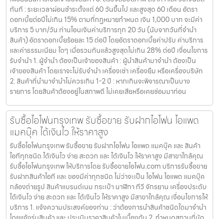
ทันที : ระยะเวลาผ่อนชำระตั้งแต่ 60 วันขึ้นไป และสูงสุด 60 เดือน อัตรา
ดอกเบี้ยต่อปีไม่เกิน 15% ตามที่กฏหมายกำหนด เงิน 1,000 บาท จะมีค่า
บริการ 5 บาท/วัน ท่านโอนเงินค่าบริการทุก 20 วัน (นับจากวันที่จำนำ
สินค้า) อัตราดอกเบี้ยร้อยละ 15 ต่อปี โดยอัตราดอกเบี้ยค่าปรับ ค่าบริการ
และค่าธรรมเนียม ใดๆ เมื่อรวมกันแล้วสูงสุดไม่เกิน 28% ต่อปี เงื่อนไขการ
รับจำนำ 1. ผู้จำนำ ต้องเป็นเจ้าของสินค้า : ผู้นำสินค้ามาจำนำ ต้องเป็น
เจ้าของสินค้า โดยเราจะไม่รับจำนำ เครื่องเช่า เครื่องยืม หรือเครื่องบริษัท
2. สินค้าที่นำมาจำนำไม่ควรเกิน 1-2 ปี : หากเกินจะพิจารณาเป็นบาง
รายการ โดยสินค้าต้องอยู่ในสภาพดี ไม่เคยเสียหรือเคยซ่อมมาก่อน
รับซื้อไอโฟนกรุงเทพ รับซื้อขาย รับฝากไอโฟน ไอแพด
แมคบุ๊ค ได้เงินไว ให้ราคาสูง
รับซื้อไอโฟนกรุงเทพ รับซื้อขาย รับฝากไอโฟน ไอแพด แมคบุ๊ค และ สินค้า
ไอทีทุกชนิด ได้เงินไว ง่าย สะดวก และ ได้เงินไว ให้ราคาสูง มีสาขาใกล้คุณ
รับซื้อไอโฟนกรุงเทพ ให้บริการโดย รับซื้อขายไอโฟน.com บริการรับซื้อขาย
รับฝากสินค้าไอที และ ของมีค่าทุกชนิด ไม่ว่าจะเป็น ไอโฟน ไอแพด แมคบุ๊ค
กล้องถ่ายรูป สินค้าแบรนด์เนม กระเป๋า นาฬิกา ทีวี จักรยาน เครื่องประดับ
ได้เงินไว ง่าย สะดวก และ ได้เงินไว ให้ราคาสูง มีสาขาใกล้คุณ เงื่อนไขการให้
บริการ 1. แจ้งความประสงค์ของท่าน : ว่าต้องการนำสินค้าชนิดใดมาจำนำ
โดยแจ้งรุ่นสินค้า และ ประเมินราคาสินค้าในเบื้องต้น 2. กำหนดสถานที่นัด