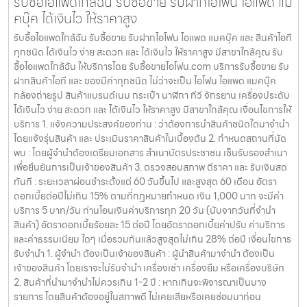
รับซื้อไอแพดใกล้ฉัน รับซื้อขาย รับฝากไอโฟน ไอแพด แม
คบุ๊ค ได้เงินไว ให้ราคาสูง
รับซื้อไอแพดใกล้ฉัน รับซื้อขาย รับฝากไอโฟน ไอแพด แมคบุ๊ค และ สินค้าไอที
ทุกชนิด ได้เงินไว ง่าย สะดวก และ ได้เงินไว ให้ราคาสูง มีสาขาใกล้คุณ รับ
ซื้อไอแพดใกล้ฉัน ให้บริการโดย รับซื้อขายไอโฟน.com บริการรับซื้อขาย รับ
ฝากสินค้าไอที และ ของมีค่าทุกชนิด ไม่ว่าจะเป็น ไอโฟน ไอแพด แมคบุ๊ค
กล้องถ่ายรูป สินค้าแบรนด์เนม กระเป๋า นาฬิกา ทีวี จักรยาน เครื่องประดับ
ได้เงินไว ง่าย สะดวก และ ได้เงินไว ให้ราคาสูง มีสาขาใกล้คุณ เงื่อนไขการให้
บริการ 1. แจ้งความประสงค์ของท่าน : ว่าต้องการนำสินค้าชนิดใดมาจำนำ
โดยแจ้งรุ่นสินค้า และ ประเมินราคาสินค้าในเบื้องต้น 2. กำหนดสถานที่นัด
พบ : โดยผู้จำนำต้องเตรียมเอกสาร สำเนาบัตรประชาชน เซ็นรับรองสำเนา
เพื่อยืนยันการเป็นเจ้าของสินค้า 3. ตรวจสอบสภาพ ตีราคา และ รับเงินสด
ทันที : ระยะเวลาผ่อนชำระตั้งแต่ 60 วันขึ้นไป และสูงสุด 60 เดือน อัตรา
ดอกเบี้ยต่อปีไม่เกิน 15% ตามที่กฏหมายกำหนด เงิน 1,000 บาท จะมีค่า
บริการ 5 บาท/วัน ท่านโอนเงินค่าบริการทุก 20 วัน (นับจากวันที่จำนำ
สินค้า) อัตราดอกเบี้ยร้อยละ 15 ต่อปี โดยอัตราดอกเบี้ยค่าปรับ ค่าบริการ
และค่าธรรมเนียม ใดๆ เมื่อรวมกันแล้วสูงสุดไม่เกิน 28% ต่อปี เงื่อนไขการ
รับจำนำ 1. ผู้จำนำ ต้องเป็นเจ้าของสินค้า : ผู้นำสินค้ามาจำนำ ต้องเป็น
เจ้าของสินค้า โดยเราจะไม่รับจำนำ เครื่องเช่า เครื่องยืม หรือเครื่องบริษัท
2. สินค้าที่นำมาจำนำไม่ควรเกิน 1-2 ปี : หากเกินจะพิจารณาเป็นบาง
รายการ โดยสินค้าต้องอยู่ในสภาพดี ไม่เคยเสียหรือเคยซ่อมมาก่อน