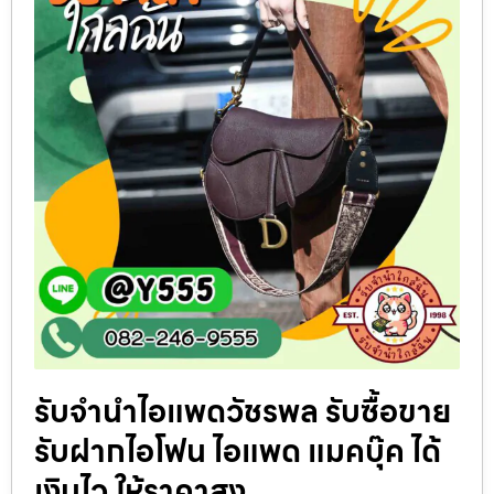
รับจำนำไอแพดวัชรพล รับซื้อขาย
รับฝากไอโฟน ไอแพด แมคบุ๊ค ได้
เงินไว ให้ราคาสูง