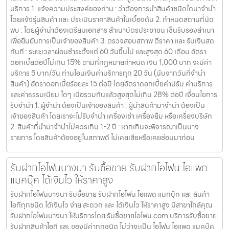
บริการ 1. แจ้งความประสงค์ของท่าน : ว่าต้องการนำสินค้าชนิดใดมาจำนำ
โดยแจ้งรุ่นสินค้า และ ประเมินราคาสินค้าในเบื้องต้น 2. กำหนดสถานที่นัด
พบ : โดยผู้จำนำต้องเตรียมเอกสาร สำเนาบัตรประชาชน เซ็นรับรองสำเนา
เพื่อยืนยันการเป็นเจ้าของสินค้า 3. ตรวจสอบสภาพ ตีราคา และ รับเงินสด
ทันที : ระยะเวลาผ่อนชำระตั้งแต่ 60 วันขึ้นไป และสูงสุด 60 เดือน อัตรา
ดอกเบี้ยต่อปีไม่เกิน 15% ตามที่กฏหมายกำหนด เงิน 1,000 บาท จะมีค่า
บริการ 5 บาท/วัน ท่านโอนเงินค่าบริการทุก 20 วัน (นับจากวันที่จำนำ
สินค้า) อัตราดอกเบี้ยร้อยละ 15 ต่อปี โดยอัตราดอกเบี้ยค่าปรับ ค่าบริการ
และค่าธรรมเนียม ใดๆ เมื่อรวมกันแล้วสูงสุดไม่เกิน 28% ต่อปี เงื่อนไขการ
รับจำนำ 1. ผู้จำนำ ต้องเป็นเจ้าของสินค้า : ผู้นำสินค้ามาจำนำ ต้องเป็น
เจ้าของสินค้า โดยเราจะไม่รับจำนำ เครื่องเช่า เครื่องยืม หรือเครื่องบริษัท
2. สินค้าที่นำมาจำนำไม่ควรเกิน 1-2 ปี : หากเกินจะพิจารณาเป็นบาง
รายการ โดยสินค้าต้องอยู่ในสภาพดี ไม่เคยเสียหรือเคยซ่อมมาก่อน
รับฝากไอโฟนบางนา รับซื้อขาย รับฝากไอโฟน ไอแพด
แมคบุ๊ค ได้เงินไว ให้ราคาสูง
รับฝากไอโฟนบางนา รับซื้อขาย รับฝากไอโฟน ไอแพด แมคบุ๊ค และ สินค้า
ไอทีทุกชนิด ได้เงินไว ง่าย สะดวก และ ได้เงินไว ให้ราคาสูง มีสาขาใกล้คุณ
รับฝากไอโฟนบางนา ให้บริการโดย รับซื้อขายไอโฟน.com บริการรับซื้อขาย
รับฝากสินค้าไอที และ ของมีค่าทุกชนิด ไม่ว่าจะเป็น ไอโฟน ไอแพด แมคบุ๊ค